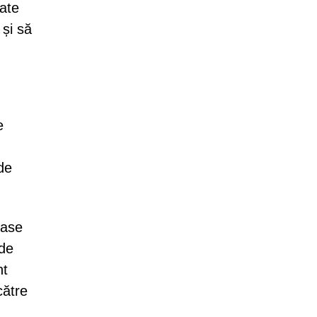
oate
 și să
e
de
oase
 de
nt
către