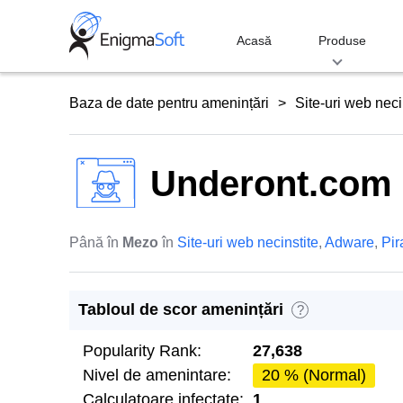
Skip
to
Acasă
Produse
content
Baza de date pentru amenințări
Site-uri web neci
Underont.com
Până în
Mezo
în
Site-uri web necinstite
,
Adware
,
Pir
Tabloul de scor amenințări
?
Popularity Rank:
27,638
Nivel de amenintare:
20 % (Normal)
Calculatoare infectate:
1