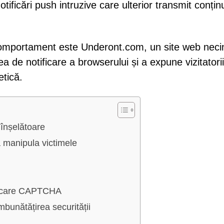
tificări push intruzive care ulterior transmit conțin
comportament este Underont.com, un site web necin
 de notificare a browserului și a expune vizitatorii
etică.
înșelătoare
 a manipula victimele
ificare CAPTCHA
mbunătățirea securității