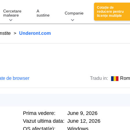
Cotație de
Cercetare
A
reducere pentru
Companie
malware
sustine
licențe multiple
nstite
Underont.com
ate de browser
Tradu in:
Rom
Prima vedere:
June 9, 2026
Vazut ultima data:
June 12, 2026
OS afectat(e):
Windows