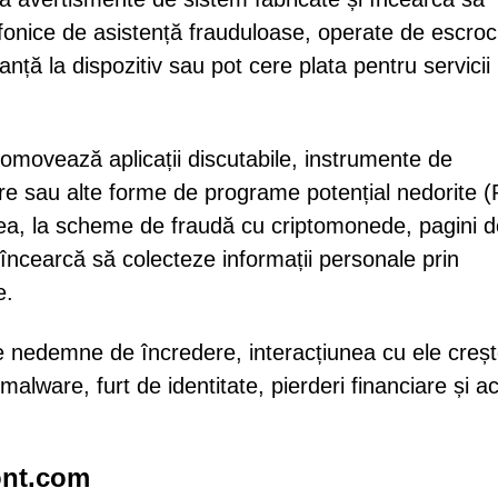
elefonice de asistență frauduloase, operate de escroc
tanță la dispozitiv sau pot cere plata pentru servicii
promovează aplicații discutabile, instrumente de
are sau alte forme de programe potențial nedorite 
ea, la scheme de fraudă cu criptomonede, pagini d
încearcă să colecteze informații personale prin
e.
 nedemne de încredere, interacțiunea cu ele creș
malware, furt de identitate, pierderi financiare și a
ont.com