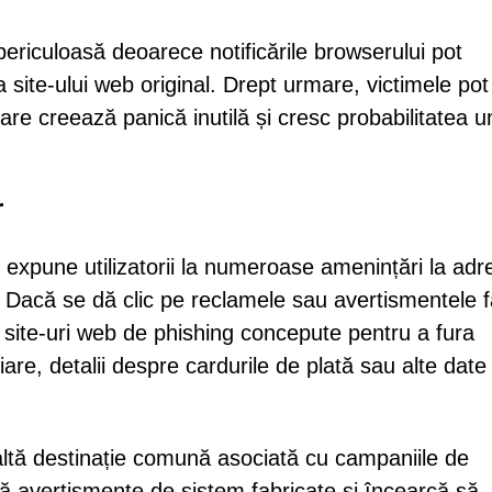
riculoasă deoarece notificările browserului pot
 site-ului web original. Drept urmare, victimele pot
re creează panică inutilă și cresc probabilitatea u
r
 expune utilizatorii la numeroase amenințări la adr
ții. Dacă se dă clic pe reclamele sau avertismentele 
ătre site-uri web de phishing concepute pentru a fura
iare, detalii despre cardurile de plată sau alte date
 altă destinație comună asociată cu campaniile de
ază avertismente de sistem fabricate și încearcă să