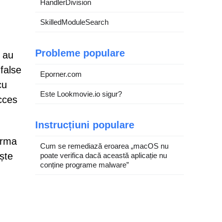
HandlerDivision
SkilledModuleSearch
Probleme populare
e au
false
Eporner.com
cu
Este Lookmovie.io sigur?
cces
Instrucțiuni populare
irma
Cum se remediază eroarea „macOS nu
ște
poate verifica dacă această aplicație nu
conține programe malware”