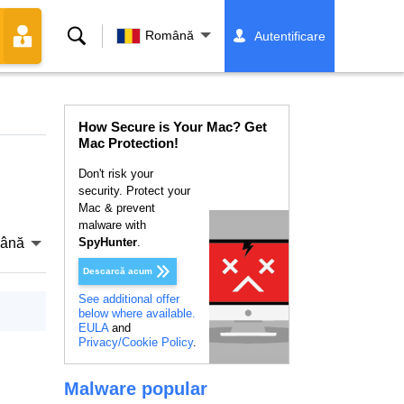
Căutare
Română
Autentificare
How Secure is Your Mac? Get
Mac Protection!
Don't risk your
security. Protect your
Mac & prevent
malware with
ână
SpyHunter
.
Descarcă acum
See additional offer
below where available.
EULA
and
Privacy/Cookie Policy
.
Malware popular