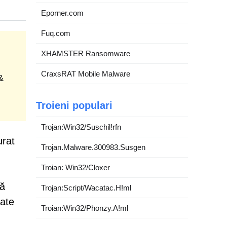
Eporner.com
Fuq.com
XHAMSTER Ransomware
CraxsRAT Mobile Malware
&
Troieni populari
Trojan:Win32/Suschil!rfn
urat
Trojan.Malware.300983.Susgen
Troian: Win32/Cloxer
ră
Trojan:Script/Wacatac.H!ml
tate
Troian:Win32/Phonzy.A!ml