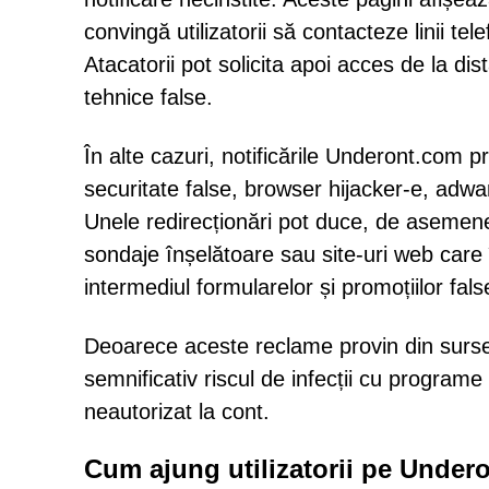
convingă utilizatorii să contacteze linii t
Atacatorii pot solicita apoi acces de la dis
tehnice false.
În alte cazuri, notificările Underont.com 
securitate false, browser hijacker-e, adw
Unele redirecționări pot duce, de asemen
sondaje înșelătoare sau site-uri web care 
intermediul formularelor și promoțiilor fals
Deoarece aceste reclame provin din surse
semnificativ riscul de infecții cu programe 
neautorizat la cont.
Cum ajung utilizatorii pe Under