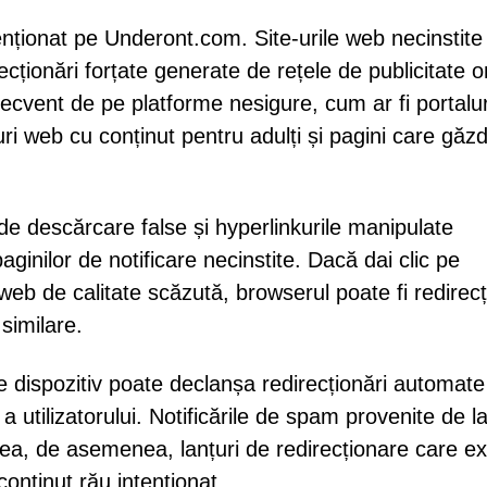
tenționat pe Underont.com. Site-urile web necinstite
ecționări forțate generate de rețele de publicitate o
recvent de pe platforme nesigure, cum ar fi portalur
-uri web cu conținut pentru adulți și pagini care găz
de descărcare false și hyperlinkurile manipulate
ginilor de notificare necinstite. Dacă dai clic pe
web de calitate scăzută, browserul poate fi redirecț
similare.
 pe dispozitiv poate declanșa redirecționări automate
a utilizatorului. Notificările de spam provenite de la
crea, de asemenea, lanțuri de redirecționare care e
 conținut rău intenționat.