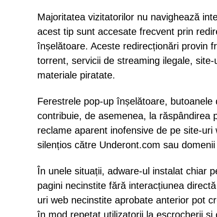
Majoritatea vizitatorilor nu navighează in
acest tip sunt accesate frecvent prin redir
înșelătoare. Aceste redirecționări provin f
torrent, servicii de streaming ilegale, site
materiale piratate.
Ferestrele pop-up înșelătoare, butoanele 
contribuie, de asemenea, la răspândirea pa
reclame aparent inofensive de pe site-uri 
silențios către Underont.com sau domenii 
În unele situații, adware-ul instalat chiar
pagini necinstite fără interacțiunea directă 
uri web necinstite aprobate anterior pot 
în mod repetat utilizatorii la escrocherii și