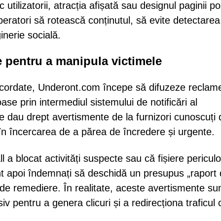
utilizatorii, atracția afișată sau designul paginii p
peratori să rotească conținutul, să evite detectarea
inerie socială.
te pentru a manipula victimele
 acordate, Underont.com începe să difuzeze reclam
ase prin intermediul sistemului de notificări al
e dau drept avertismente de la furnizori cunoscuți 
în încercarea de a părea de încredere și urgente.
ll a blocat activități suspecte sau că fișiere pericul
unt apoi îndemnați să deschidă un presupus „raport
de remediere. În realitate, aceste avertismente su
v pentru a genera clicuri și a redirecționa traficul 