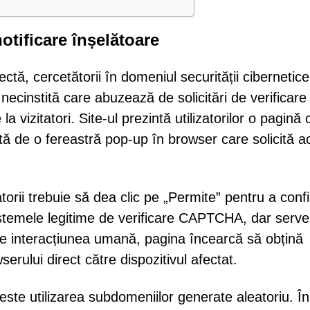
tificare înșelătoare
ectă, cercetătorii în domeniul securității cibernetic
ecinstită care abuzează de solicitări de verificare 
a vizitatori. Site-ul prezintă utilizatorilor o pagină 
tă de o fereastră pop-up în browser care solicită a
atorii trebuie să dea clic pe „Permite” pentru a conf
sistemele legitime de verificare CAPTCHA, dar serve
eze interacțiunea umană, pagina încearcă să obțină
serului direct către dispozitivul afectat.
ste utilizarea subdomeniilor generate aleatoriu. În