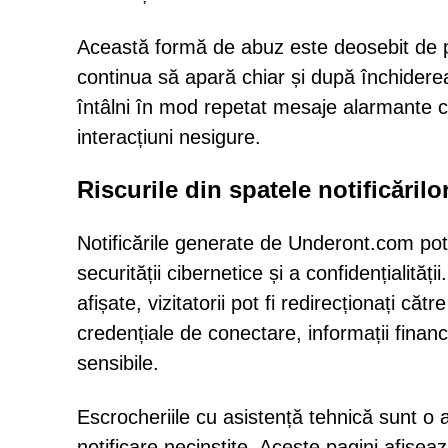
Această formă de abuz este deosebit de pe
continua să apară chiar și după închiderea
întâlni în mod repetat mesaje alarmante ca
interacțiuni nesigure.
Riscurile din spatele notificărilo
Notificările generate de Underont.com pot
securității cibernetice și a confidențialită
afișate, vizitatorii pot fi redirecționați c
credențiale de conectare, informații financ
sensibile.
Escrocheriile cu asistență tehnică sunt o
notificare necinstite. Aceste pagini afișe