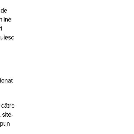
 de
nline
i
duiesc
ionat
 către
 site-
xpun