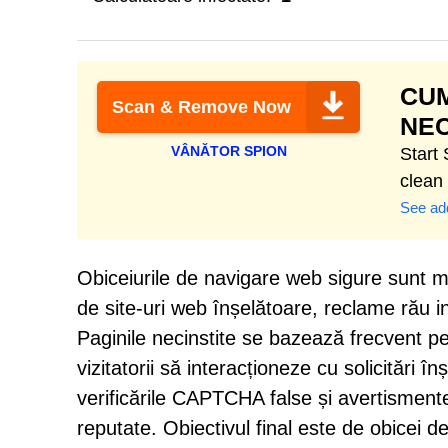
CUM
Scan & Remove Now
NEC
VÂNĂTOR SPION
Start
clean
See add
Obiceiurile de navigare web sigure sunt ma
de site-uri web înșelătoare, reclame rău i
Paginile necinstite se bazează frecvent p
vizitatorii să interacționeze cu solicitări
verificările CAPTCHA false și avertisment
reputate. Obiectivul final este de obicei de