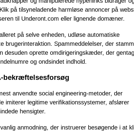
oadknapper og manipulerede hyperlinks bidrager ogs
. Klik på tilsyneladende harmløse annoncer på webs
owseren til Underont.com eller lignende domæner.
stalleret på selve enheden, udløse automatiske
ekte brugerinteraktion. Spammeddelelser, der stamm
an desuden oprette omdirigeringskæder, der genta
indelnumre og ondsindet indhold.
-bekræftelsesforsøg
mest anvendte social engineering-metoder, der
imiterer legitime verifikationssystemer, afslører
sindede hensigter.
dvanlig anmodning, der instruerer besøgende i at kl