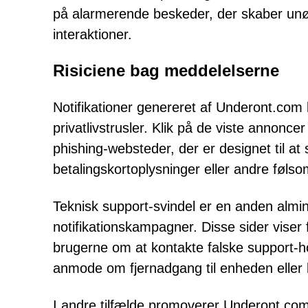
på alarmerende beskeder, der skaber unø
interaktioner.
Risiciene bag meddelelserne
Notifikationer genereret af Underont.com 
privatlivstrusler. Klik på de viste annonce
phishing-websteder, der er designet til at
betalingskortoplysninger eller andre føls
Teknisk support-svindel er en anden almi
notifikationskampagner. Disse sider viser
brugerne om at kontakte falske support-hot
anmode om fjernadgang til enheden eller k
I andre tilfælde promoverer Underont.com