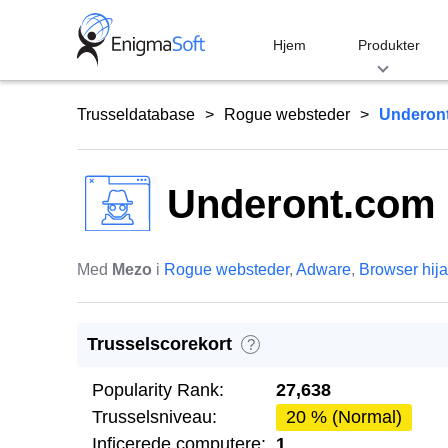
Skip
to
Hjem
Produkter
content
Trusseldatabase
Rogue websteder
Underon
Underont.com
Med
Mezo
i
Rogue websteder
,
Adware
,
Browser hij
Trusselscorekort
?
Popularity Rank:
27,638
Trusselsniveau:
20 % (Normal)
Inficerede computere:
1