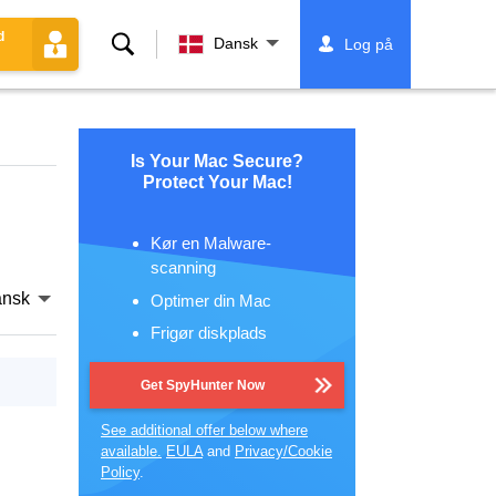
d
Søg
Dansk
Log på
Is Your Mac Secure?
Protect Your Mac!
Kør en Malware-
scanning
nsk
Optimer din Mac
Frigør diskplads
Get SpyHunter Now
See additional offer below where
available.
EULA
and
Privacy/Cookie
Policy
.