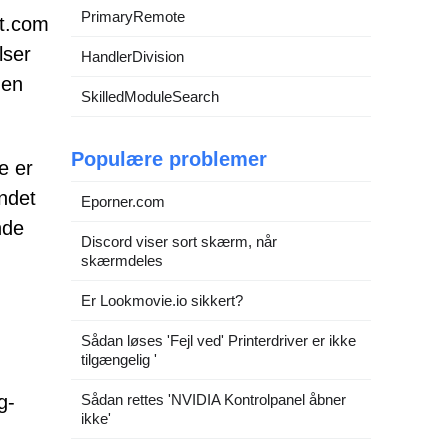
PrimaryRemote
nt.com
lser
HandlerDivision
 en
SkilledModuleSearch
Populære problemer
e er
andet
Eporner.com
nde
Discord viser sort skærm, når
skærmdeles
Er Lookmovie.io sikkert?
Sådan løses 'Fejl ved' Printerdriver er ikke
tilgængelig '
g-
Sådan rettes 'NVIDIA Kontrolpanel åbner
ikke'