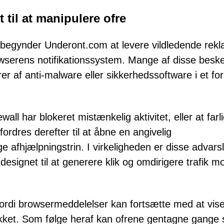
 til at manipulere ofre
ner, begynder Underont.com at levere vildledende rek
owserens notifikationssystem. Mange af disse besk
rer af anti-malware eller sikkerhedssoftware i et fo
all har blokeret mistænkelig aktivitet, eller at farl
ordres derefter til at åbne en angivelig
ige afhjælpningstrin. I virkeligheden er disse advars
esignet til at generere klik og omdirigere trafik m
 fordi browsermeddelelser kan fortsætte med at vis
lukket. Som følge heraf kan ofrene gentagne gange