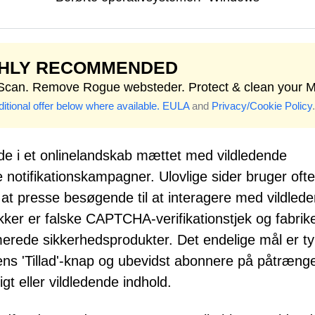
GHLY RECOMMENDED
 Scan. Remove Rogue websteder. Protect & clean your 
itional offer below where available.
EULA
and
Privacy/Cookie Policy
.
de i et onlinelandskab mættet med vildledende
notifikationskampagner. Ulovlige sider bruger ofte
l at presse besøgende til at interagere med vildled
kker er falske CAPTCHA-verifikationstjek og fabrik
erede sikkerhedsprodukter. Det endelige mål er ty
rens 'Tillad'-knap og ubevidst abonnere på påtræn
igt eller vildledende indhold.