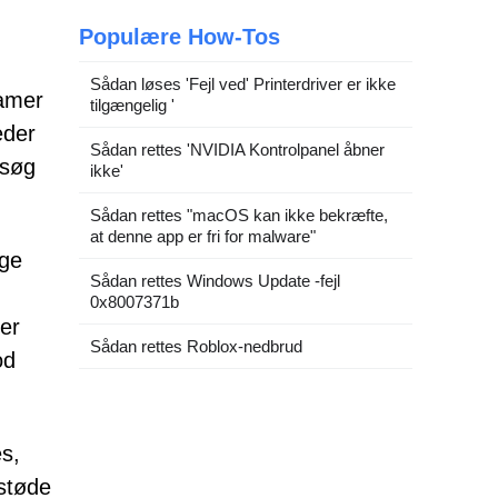
Populære How-Tos
Sådan løses 'Fejl ved' Printerdriver er ikke
lamer
tilgængelig '
eder
Sådan rettes 'NVIDIA Kontrolpanel åbner
rsøg
ikke'
Sådan rettes "macOS kan ikke bekræfte,
at denne app er fri for malware"
ige
Sådan rettes Windows Update -fejl
0x8007371b
ler
Sådan rettes Roblox-nedbrud
od
es,
 støde