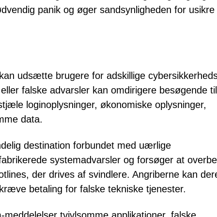
dvendig panik og øger sandsynligheden for usikre
kan udsætte brugere for adskillige cybersikkerhed
r eller falske advarsler kan omdirigere besøgende til
 stjæle loginoplysninger, økonomiske oplysninger,
omme data.
ndelig destination forbundet med uærlige
 fabrikerede systemadvarsler og forsøger at overbe
lines, der drives af svindlere. Angriberne kan der
ræve betaling for falske tekniske tjenester.
-meddelelser tvivlsomme applikationer, falske