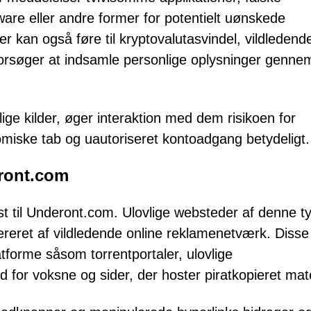
are eller andre former for potentielt uønskede
 kan også føre til kryptovalutasvindel, vildledend
forsøger at indsamle personlige oplysninger genne
ige kilder, øger interaktion med dem risikoen for
nomiske tab og uautoriseret kontoadgang betydeligt.
ront.com
st til Underont.com. Ulovlige websteder af denne t
nereret af vildledende online reklamenetværk. Disse
tforme såsom torrentportaler, ulovlige
 for voksne og sider, der hoster piratkopieret mate