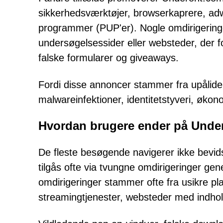
sikkerhedsværktøjer, browserkaprere, adw
programmer (PUP'er). Nogle omdirigeringer
undersøgelsessider eller websteder, der 
falske formularer og giveaways.
Fordi disse annoncer stammer fra upålidel
malwareinfektioner, identitetstyveri, øko
Hvordan brugere ender på Unde
De fleste besøgende navigerer ikke bevid
tilgås ofte via tvungne omdirigeringer ge
omdirigeringer stammer ofte fra usikre pla
streamingtjenester, websteder med indhold