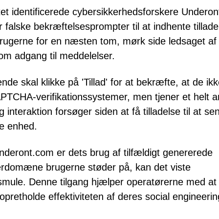
tet identificerede cybersikkerhedsforskere Undero
alske bekræftelsesprompter til at indhente tillade
ugerne for en næsten tom, mørk side ledsaget af
om adgang til meddelelser.
e skal klikke på 'Tillad' for at bekræfte, at de ikk
CAPTCHA-verifikationssystemer, men tjener et helt 
 interaktion forsøger siden at få tilladelse til at se
te enhed.
eront.com er dets brug af tilfældigt genererede
rdomæne brugerne støder på, kan det viste
 smule. Denne tilgang hjælper operatørerne med at
opretholde effektiviteten af deres social engineerin