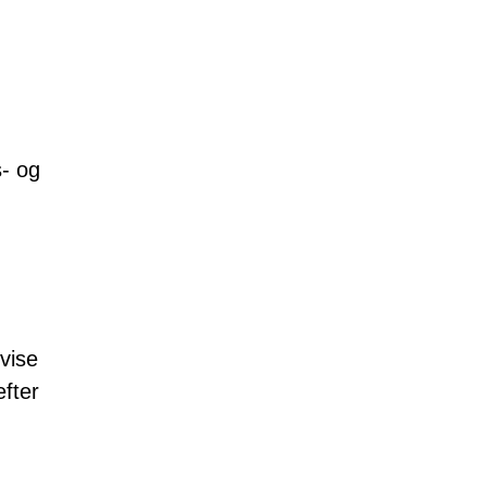
s- og
vise
efter