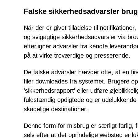
Falske sikkerhedsadvarsler brugt
Når der er givet tilladelse til notifikatio
og svigagtige sikkerhedsadvarsler via br
efterligner advarsler fra kendte leverandø
på at virke troværdige og presserende.
De falske advarsler hævder ofte, at en firew
filer downloades fra systemet. Brugere opf
'sikkerhedsrapport' eller udføre øjeblikkel
fuldstændig opdigtede og er udelukkende d
skadelige destinationer.
Denne form for misbrug er særligt farlig,
selv efter at det oprindelige websted er 