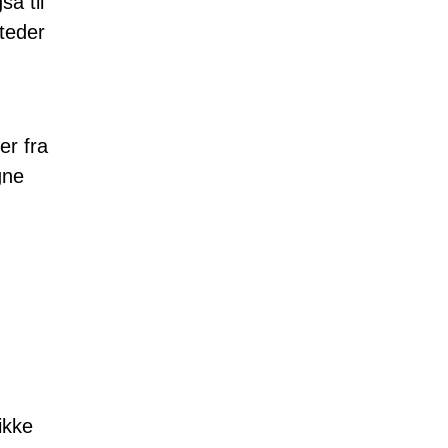
å til
teder
er fra
gne
ikke