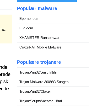
Populær malware
Eporner.com
Fuq.com
Mac.
XHAMSTER Ransomware
CraxsRAT Mobile Malware
Populære trojanere
ende
Trojan:Win32/Suschil!rfn
erede
pisk
Trojan.Malware.300983.Susgen
gende
Trojan:Win32/Cloxer
Trojan:Script/Wacatac.H!ml