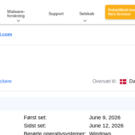
Rabattilbud me
Malware-
Support
Selskab
flere licenser
forskning
t.com
ackere
Oversæt til:
Da
Først set:
June 9, 2026
Sidst set:
June 12, 2026
Berørte operativsystemer:
Windows