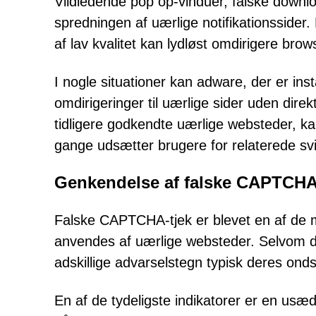
Vildledende pop op-vinduer, falske downl
spredningen af uærlige notifikationssider
af lav kvalitet kan lydløst omdirigere br
I nogle situationer kan adware, der er in
omdirigeringer til uærlige sider uden dir
tidligere godkendte uærlige websteder, k
gange udsætter brugere for relaterede sv
Genkendelse af falske CAPTCHA
Falske CAPTCHA-tjek er blevet en af de 
anvendes af uærlige websteder. Selvom de 
adskillige advarselstegn typisk deres ond
En af de tydeligste indikatorer er en usæ