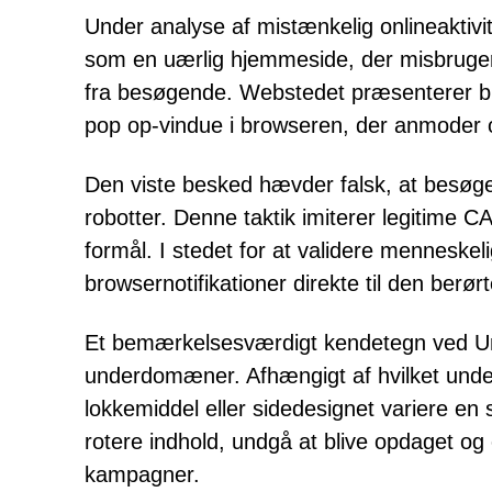
Under analyse af mistænkelig onlineaktivi
som en uærlig hjemmeside, der misbruger f
fra besøgende. Webstedet præsenterer br
pop op-vindue i browseren, der anmoder 
Den viste besked hævder falsk, at besøgend
robotter. Denne taktik imiterer legitime 
formål. I stedet for at validere menneskelig
browsernotifikationer direkte til den berør
Et bemærkelsesværdigt kendetegn ved Und
underdomæner. Afhængigt af hvilket unde
lokkemiddel eller sidedesignet variere en
rotere indhold, undgå at blive opdaget og 
kampagner.