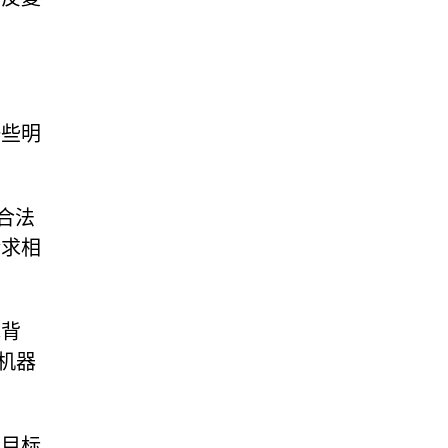
一些明
合法
请求相
色背
机器
们目标