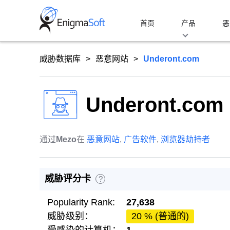
Skip
to
首页
产品
恶
content
威胁数据库
恶意网站
Underont.com
Underont.com
通过
Mezo
在
恶意网站
,
广告软件
,
浏览器劫持者
威胁评分卡
?
Popularity Rank:
27,638
威胁级别：
20 % (普通的)