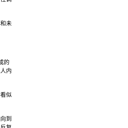
失和未
成的
成人内
上看似
定向到
户反复