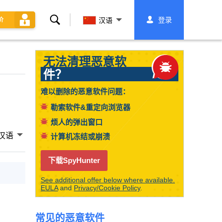
搜
登录
价
汉语
索
无法清理恶意软
件？
难以删除的恶意软件问题：
勒索软件&重定向浏览器
烦人的弹出窗口
汉语
计算机冻结或崩溃
下载SpyHunter
See additional offer below where available.
EULA
and
Privacy/Cookie Policy
.
常见的恶意软件