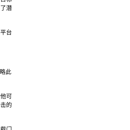
明了潜
规平台
忽略此
其他可
攻击的
下载门