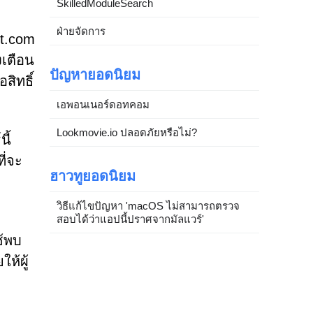
SkilledModuleSearch
ฝ่ายจัดการ
nt.com
งเตือน
ปัญหายอดนิยม
สิทธิ์
เอพอนเนอร์ดอทคอม
Lookmovie.io ปลอดภัยหรือไม่?
ี้
ี่จะ
ฮาวทูยอดนิยม
วิธีแก้ไขปัญหา 'macOS ไม่สามารถตรวจ
สอบได้ว่าแอปนี้ปราศจากมัลแวร์'
ช้พบ
ห้ผู้