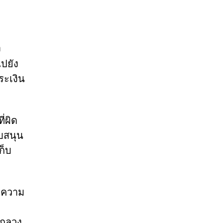
ง
ปยัง
ระเงิน
่ผิด
บสนุน
ก็บ
ษาความ
อกลวง