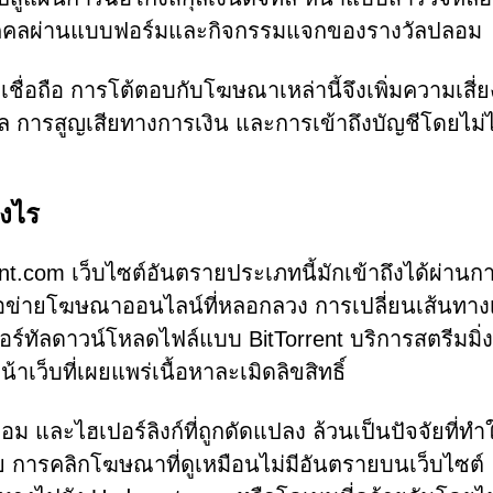
นบุคคลผ่านแบบฟอร์มและกิจกรรมแจกของรางวัลปลอม
เชื่อถือ การโต้ตอบกับโฆษณาเหล่านี้จึงเพิ่มความเสี่ย
 การสูญเสียทางการเงิน และการเข้าถึงบัญชีโดยไม่ไ
างไร
ont.com เว็บไซต์อันตรายประเภทนี้มักเข้าถึงได้ผ่านก
ือข่ายโฆษณาออนไลน์ที่หลอกลวง การเปลี่ยนเส้นทาง
ร์ทัลดาวน์โหลดไฟล์แบบ BitTorrent บริการสตรีมมิ่งท
าเว็บที่เผยแพร่เนื้อหาละเมิดลิขสิทธิ์
 และไฮเปอร์ลิงก์ที่ถูกดัดแปลง ล้วนเป็นปัจจัยที่ทำใ
าย การคลิกโฆษณาที่ดูเหมือนไม่มีอันตรายบนเว็บไซต์