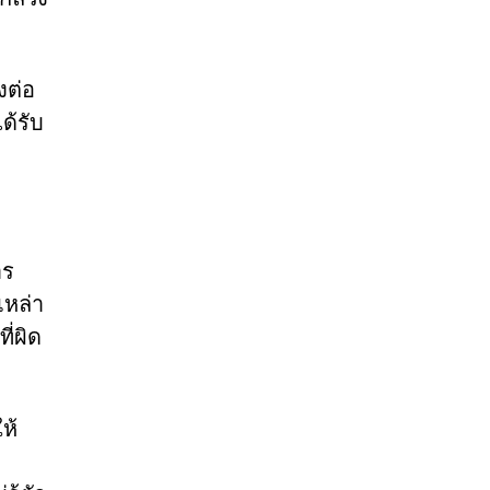
งต่อ
ด้รับ
าร
เหล่า
ี่ผิด
ห้