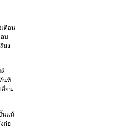
งเตือน
แอบ
สียง
ล์
ันที
ลี่ยน
้นแม้
่งก่อ