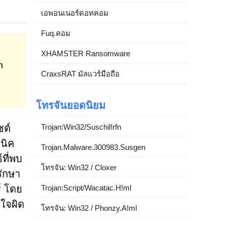
เอพอนเนอร์ดอทคอม
Fuq.คอม
XHAMSTER Ransomware
n
CraxsRAT มัลแวร์มือถือ
โทรจันยอดนิยม
Trojan:Win32/Suschil!rfn
ซต์
นิค
Trojan.Malware.300983.Susgen
์ที่พบ
โทรจัน: Win32 / Cloxer
รักษา
Trojan:Script/Wacatac.H!ml
์ โดย
าใจผิด
โทรจัน: Win32 / Phonzy.A!ml