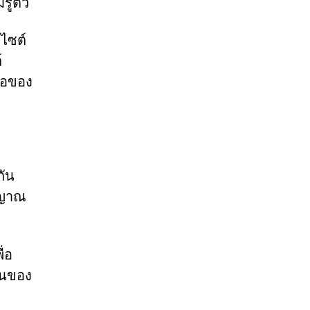
ู้ตัว
บไซต์
์
ื่อของ
กัน
ญญาณ
ื่อ
อนของ