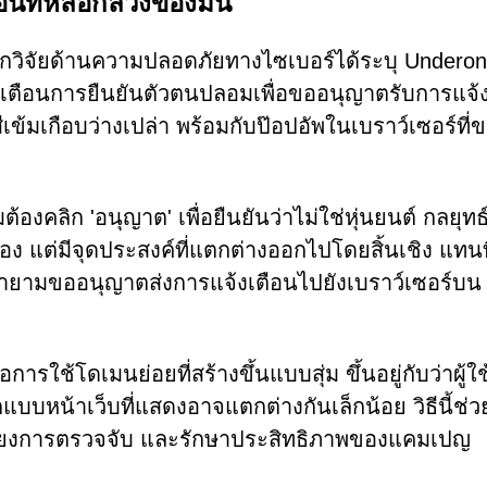
อนที่หลอกลวงของมัน
นักวิจัยด้านความปลอดภัยทางไซเบอร์ได้ระบุ Undero
แจ้งเตือนการยืนยันตัวตนปลอมเพื่อขออนุญาตรับการแจ้
สีเข้มเกือบว่างเปล่า พร้อมกับป๊อปอัพในเบราว์เซอร์ที่ขอ
ต้องคลิก 'อนุญาต' เพื่อยืนยันว่าไม่ใช่หุ่นยนต์ กลยุทธ์น
 แต่มีจุดประสงค์ที่แตกต่างออกไปโดยสิ้นเชิง แทนท
ายามขออนุญาตส่งการแจ้งเตือนไปยังเบราว์เซอร์บน
รใช้โดเมนย่อยที่สร้างขึ้นแบบสุ่ม ขึ้นอยู่กับว่าผู้ใ
บหน้าเว็บที่แสดงอาจแตกต่างกันเล็กน้อย วิธีนี้ช่วยใ
ลี่ยงการตรวจจับ และรักษาประสิทธิภาพของแคมเปญ