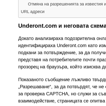
Отмяна на разрешенията за известия 
URL адреси
Underont.com и неговата схем
Докато анализираха подозрителна онла
идентифицираха Underont.com като из
подкани за потвърждение, за да получ
представя на потребителите почти пра
прозорец на браузъра, който изисква д
Показаното съобщение лъжливо твърди,
„Разрешаване“, за да потвърдят, че не
за проверка CAPTCHA, но служи за съ
взаимодействие, страницата се опитва