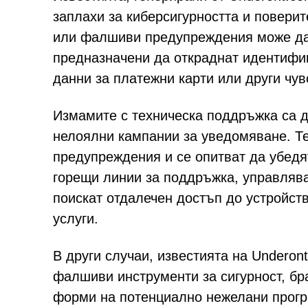
заплахи за киберсигурността и повери
или фалшиви предупреждения може да 
предназначени да откраднат идентифи
данни за платежни карти или други чув
Измамите с техническа поддръжка са д
нелоялни кампании за уведомяване. Те
предупреждения и се опитват да убедя
горещи линии за поддръжка, управлява
поискат отдалечен достъп до устройст
услуги.
В други случаи, известията на Undero
фалшиви инструменти за сигурност, бр
форми на потенциално нежелани прогр