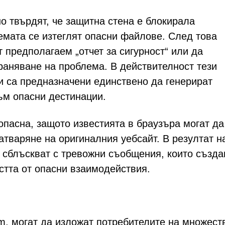
 твърдят, че защитна стена е блокирала
темата се изтеглят опасни файлове. След това
 предполагаем „отчет за сигурност“ или да
раняване на проблема. В действителност тези
и са предназначени единствено да генерират
ъм опасни дестинации.
опасна, защото известията в браузъра могат да
атваряне на оригиналния уебсайт. В резултат н
е сблъскват с тревожни съобщения, които създа
стта от опасни взаимодействия.
om, могат да изложат потребителите на множест