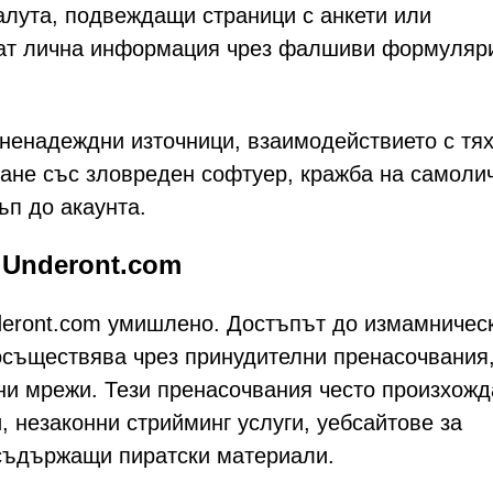
алута, подвеждащи страници с анкети или
ират лична информация чрез фалшиви формуляр
 ненадеждни източници, взаимодействието с тя
ване със зловреден софтуер, кражба на самолич
ъп до акаунта.
 Underont.com
deront.com умишлено. Достъпът до измамничес
 осъществява чрез принудителни пренасочвания
и мрежи. Тези пренасочвания често произхожд
 незаконни стрийминг услуги, уебсайтове за
 съдържащи пиратски материали.