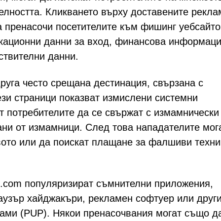
телността. Кликването върху доставените рекла
пренасочи посетителите към фишинг уебсайто
кационни данни за вход, финансова информаци
ствителни данни.
руга често срещана дестинация, свързана с
зи страници показват измислени системни
т потребителите да се свържат с измамнически
ни от измамници. След това нападателите мог
вото или да поискат плащане за фалшиви техни
nt.com популяризират съмнителни приложения,
аузър хайджакъри, рекламен софтуер или друг
ами (PUP). Някои пренасочвания могат също д