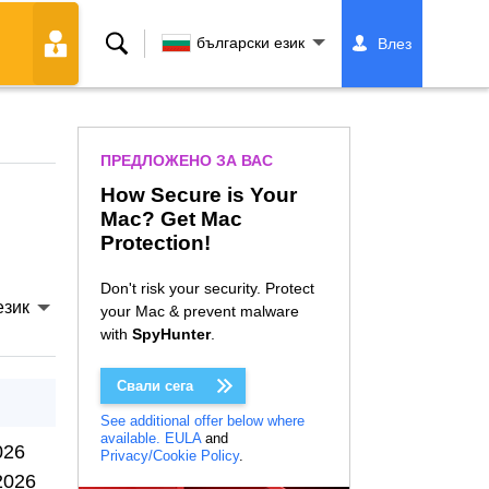
Търсене
български език
Влез
ПРЕДЛОЖЕНО ЗА ВАС
How Secure is Your
Mac? Get Mac
Protection!
Don't risk your security. Protect
език
your Mac & prevent malware
with
SpyHunter
.
Свали сега
See additional offer below where
available.
EULA
and
026
Privacy/Cookie Policy
.
2026