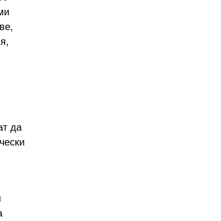
ми
ве,
я,
ат да
чески
и
а