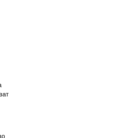
а
ват
во