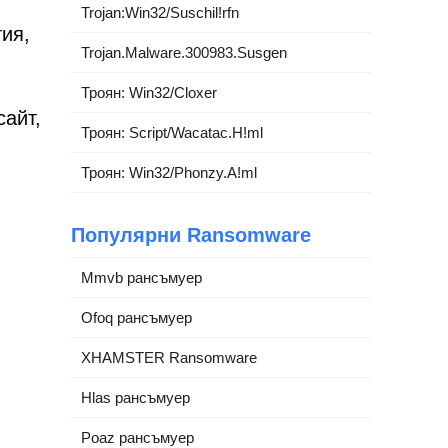
Trojan:Win32/Suschil!rfn
тия,
Trojan.Malware.300983.Susgen
Троян: Win32/Cloxer
сайт,
Троян: Script/Wacatac.H!ml
Троян: Win32/Phonzy.A!ml
Популярни Ransomware
Mmvb рансъмуер
Ofoq рансъмуер
XHAMSTER Ransomware
Hlas рансъмуер
Poaz рансъмуер