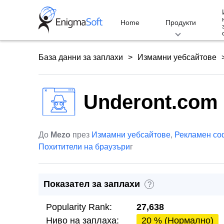
Skip
to
Home
Продукти
content
База данни за заплахи
Измамни уебсайтове
Underont.com
До
Mezo
през
Измамни уебсайтове
,
Рекламен со
Похитители на браузъри
г
Показател за заплахи
?
Popularity Rank:
27,638
Ниво на заплаха:
20 % (Нормално)