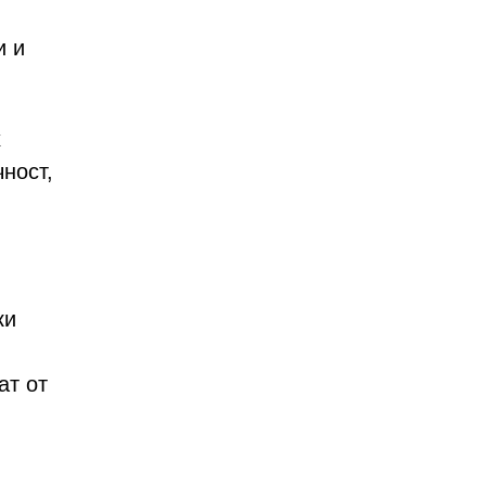
и и
х
ност,
ки
,
ат от