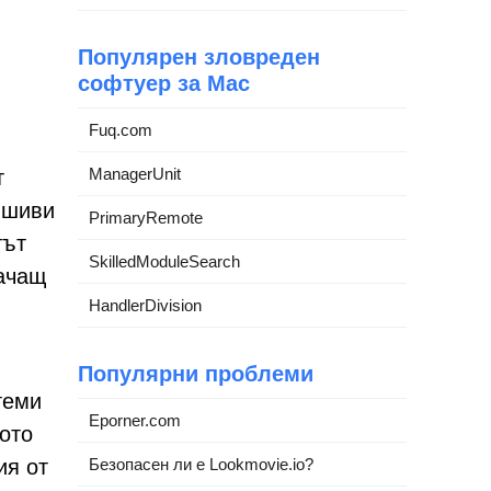
Популярен зловреден
софтуер за Mac
Fuq.com
ManagerUnit
т
лшиви
PrimaryRemote
тът
SkilledModuleSearch
качащ
HandlerDivision
Популярни проблеми
теми
Eporner.com
ото
ия от
Безопасен ли е Lookmovie.io?