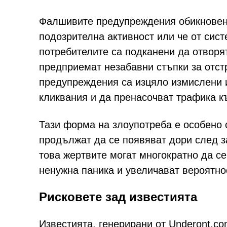
Фалшивите предупреждения обикновено
подозрителна активност или че от сис
потребителите са подканени да отворят
предприемат незабавни стъпки за отст
предупреждения са изцяло измислени 
кликвания и да пренасочват трафика к
Тази форма на злоупотреба е особено 
продължат да се появяват дори след з
това жертвите могат многократно да с
ненужна паника и увеличават вероятно
Рисковете зад известията
Известията, генерирани от Underont.c