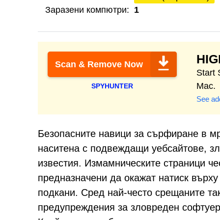
Заразени компютри:
1
HI
Scan & Remove Now
Start
Mac.
SPYHUNTER
See add
Безопасните навици за сърфиране в мр
наситена с подвеждащи уебсайтове, з
известия. Измамническите страници чес
предназначени да окажат натиск върху
подкани. Сред най-често срещаните т
предупреждения за зловреден софтуер,