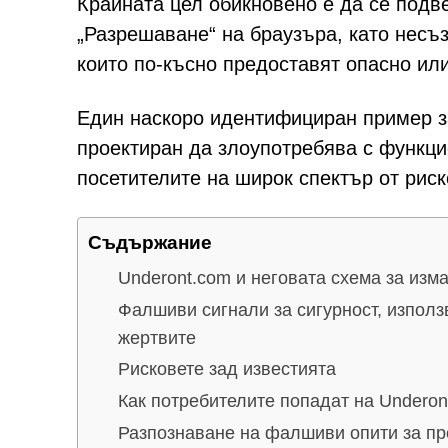
Крайната цел обикновено е да се подв
„Разрешаване“ на браузъра, като несъз
които по-късно предоставят опасно и
Един наскоро идентифициран пример за
проектиран да злоупотребява с функци
посетителите на широк спектър от риск
Съдържание
Underont.com и неговата схема за изм
Фалшиви сигнали за сигурност, изпол
жертвите
Рисковете зад известията
Как потребителите попадат на Underon
Разпознаване на фалшиви опити за п