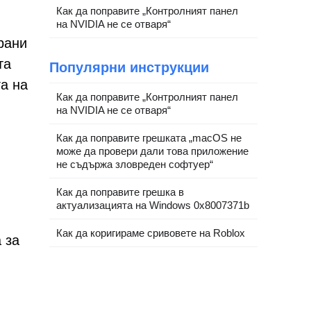
Как да поправите „Контролният панел
на NVIDIA не се отваря“
рани
та
Популярни инструкции
а на
Как да поправите „Контролният панел
на NVIDIA не се отваря“
Как да поправите грешката „macOS не
може да провери дали това приложение
не съдържа зловреден софтуер“
Как да поправите грешка в
актуализацията на Windows 0x8007371b
Как да коригираме сривовете на Roblox
 за