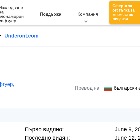
Оферта за
Изследване
отстъпка за
на
Поддържа
Компания
множество
злонамерен
лицензи
софтуер
Underont.com
фтуер
,
Превод на:
български 
Първо видяно:
June 9, 2
Последно видян:
June 12, 