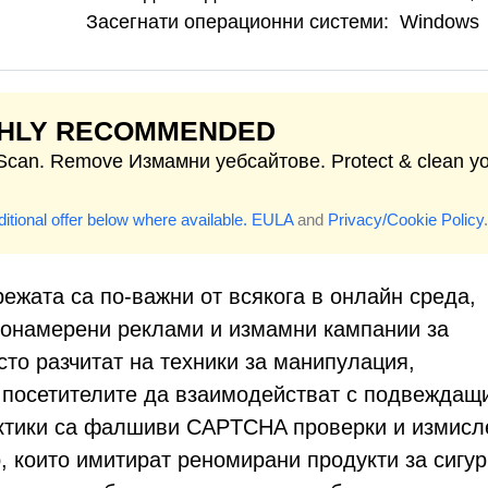
Засегнати операционни системи:
Windows
GHLY RECOMMENDED
 Scan. Remove Измамни уебсайтове. Protect & clean y
itional offer below where available.
EULA
and
Privacy/Cookie Policy
.
ежата са по-важни от всякога в онлайн среда,
лонамерени реклами и измамни кампании за
то разчитат на техники за манипулация,
 посетителите да взаимодействат с подвеждащ
актики са фалшиви CAPTCHA проверки и измисл
 които имитират реномирани продукти за сигур