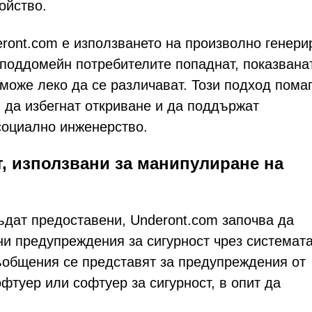
ойство.
ront.com е използването на произволно генери
 поддомейн потребителите попаднат, показвана
може леко да се различават. Този подход помаг
 да избегнат откриване и да поддържат
социално инженерство.
, използвани за манипулиране на
ъдат предоставени, Underont.com започва да
и предупреждения за сигурност чрез системата
съобщения се представят за предупреждения от
фтуер или софтуер за сигурност, в опит да