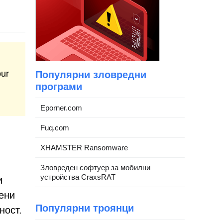
our
Популярни зловредни
програми
Eporner.com
Fuq.com
XHAMSTER Ransomware
Зловреден софтуер за мобилни
устройства CraxsRAT
и
ени
Популярни троянци
ност.