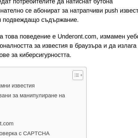
едат потребителите да натиснат бутона
нателно се абонират за натрапчиви push извес
ли подвеждащо съдържание.
 това поведение е Underont.com, измамен уеб
оналността за известия в браузъра и да излага
ове за киберсигурността.
амни известия
звани за манипулиране на
t.com
роверка с CAPTCHA