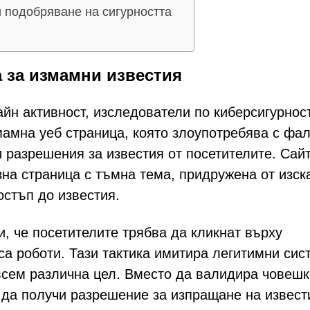
и подобряване на сигурността
а за измамни известия
йн активност, изследователи по киберсигурнос
мамна уеб страница, която злоупотребява с фа
и разрешения за известия от посетителите. Сай
зна страница с тъмна тема, придружена от изс
остъп до известия.
 че посетителите трябва да кликнат върху
 са роботи. Тази тактика имитира легитимни сис
всем различна цел. Вместо да валидира човешк
 да получи разрешение за изпращане на извест