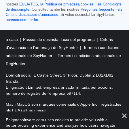
nostres
EULA/TOS
,
la Política de privadesa/cookies
i
les Condicions
de descompte
. Consulteu també les nostres
Preguntes freqüents
i
els
Criteris d'avaluació d'amenaces
. Si voleu desinstal·lar SpyHunter,
apreneu com fer-ho
.
a casa
Passos de desinstal·lació del programa
Criteris
d'avaluació de l'amenaça de SpyHunter
Termes i condicions
addicionals de SpyHunter
Termes i condicions addicionals de
RegHunter
Domicili social: 1 Castle Street, 3r Floor, Dublín 2 D02XD82
Irlanda.
EnigmaSoft Limited, empresa privada limitada per accions,
número de registre de l'empresa 597114.
Mac i MacOS són marques comercials d'Apple Inc., registrades
als EUA i altres països.
Enigmasoftware.com uses cookies to provide you with a
Copyright 2016-
2026
. EnigmaSoft Ltd. Tots els drets reservats.
better browsing experience and analyze how users navigate