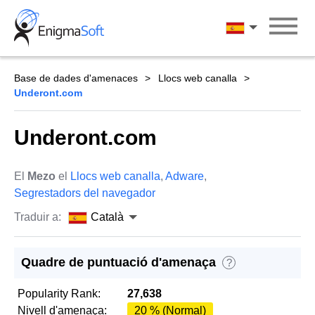
Skip
to
Català
content
Base de dades d'amenaces
Llocs web canalla
Underont.com
Underont.com
El
Mezo
el
Llocs web canalla
,
Adware
,
Segrestadors del navegador
Traduir a:
Català
Quadre de puntuació d'amenaça
?
Popularity Rank:
27,638
Nivell d'amenaça:
20 % (Normal)