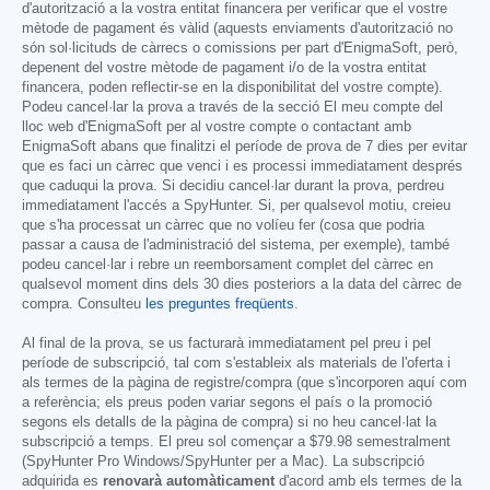
d'autorització a la vostra entitat financera per verificar que el vostre
mètode de pagament és vàlid (aquests enviaments d'autorització no
són sol·licituds de càrrecs o comissions per part d'EnigmaSoft, però,
depenent del vostre mètode de pagament i/o de la vostra entitat
financera, poden reflectir-se en la disponibilitat del vostre compte).
Podeu cancel·lar la prova a través de la secció El meu compte del
lloc web d'EnigmaSoft per al vostre compte o contactant amb
EnigmaSoft abans que finalitzi el període de prova de 7 dies per evitar
que es faci un càrrec que venci i es processi immediatament després
que caduqui la prova. Si decidiu cancel·lar durant la prova, perdreu
immediatament l'accés a SpyHunter. Si, per qualsevol motiu, creieu
que s'ha processat un càrrec que no volíeu fer (cosa que podria
passar a causa de l'administració del sistema, per exemple), també
podeu cancel·lar i rebre un reemborsament complet del càrrec en
qualsevol moment dins dels 30 dies posteriors a la data del càrrec de
compra. Consulteu
les preguntes freqüents
.
Al final de la prova, se us facturarà immediatament pel preu i pel
període de subscripció, tal com s'estableix als materials de l'oferta i
als termes de la pàgina de registre/compra (que s'incorporen aquí com
a referència; els preus poden variar segons el país o la promoció
segons els detalls de la pàgina de compra) si no heu cancel·lat la
subscripció a temps. El preu sol començar a
$79.98
semestralment
(SpyHunter Pro Windows/SpyHunter per a Mac). La subscripció
adquirida es
renovarà automàticament
d'acord amb els termes de la