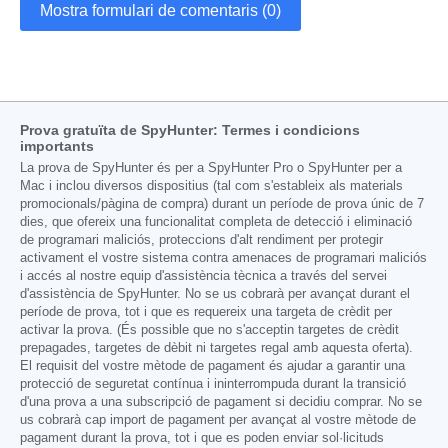
Mostra formulari de comentaris (0)
Prova gratuïta de SpyHunter: Termes i condicions
importants
La prova de SpyHunter és per a SpyHunter Pro o SpyHunter per a
Mac i inclou diversos dispositius (tal com s'estableix als materials
promocionals/pàgina de compra) durant un període de prova únic de 7
dies, que ofereix una funcionalitat completa de detecció i eliminació
de programari maliciós, proteccions d'alt rendiment per protegir
activament el vostre sistema contra amenaces de programari maliciós
i accés al nostre equip d'assistència tècnica a través del servei
d'assistència de SpyHunter. No se us cobrarà per avançat durant el
període de prova, tot i que es requereix una targeta de crèdit per
activar la prova. (És possible que no s'acceptin targetes de crèdit
prepagades, targetes de dèbit ni targetes regal amb aquesta oferta).
El requisit del vostre mètode de pagament és ajudar a garantir una
protecció de seguretat contínua i ininterrompuda durant la transició
d'una prova a una subscripció de pagament si decidiu comprar. No se
us cobrarà cap import de pagament per avançat al vostre mètode de
pagament durant la prova, tot i que es poden enviar sol·licituds