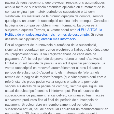
pàgina de registre/compra, que preveuen renovacions automàtiques
amb la tarifa de subscripció estàndard aplicable en el moment de la
compra original i pel mateix període de subscripció o tal com
s'estableix als materials de la promoció/pàgina de compra, sempre
que sigueu un usuari de subscripció continu i ininterromput. Consulteu
la pàgina de compra per obtenir més informació. La prova està
subjecta a aquests Termes, al vostre acord amb
el EULA/TOS
,
la
Política de privadesa/galetes
i
els Termes de descompte
. Si voleu
desinstal·lar SpyHunter,
obteniu més informació
.
Per al pagament de la renovació automàtica de la subscripció,
s'enviarà un recordatori per correu electrònic a l'adreça electrònica que
vau proporcionar quan us vau registrar abans de cada data de
pagament. A l'inici del període de prova, rebreu un codi d'activació
limitat a un sol període de prova i a un sol dispositiu per compte. La
vostra subscripció es renovarà automàticament al preu i durant el
període de subscripció d'acord amb els materials de l'oferta i els
termes de la pàgina de registre/compra (que s'incorporen aquí com a
referència; els preus poden variar segons el país o la promoció
segons els detalls de la pàgina de compra), sempre que sigueu un
usuari de subscripció continu i ininterromput. Per als usuaris de
subscripcions de pagament, si cancel·leu, continuareu tenint accés
als vostres productes fins al final del període de subscripció de
pagament. Si voleu rebre un reemborsament pel període de
subscripció actual, heu de cancel·lar i sol·licitar un reemborsament en
un termini de 30 dies a partir de la vostra compra més recent i