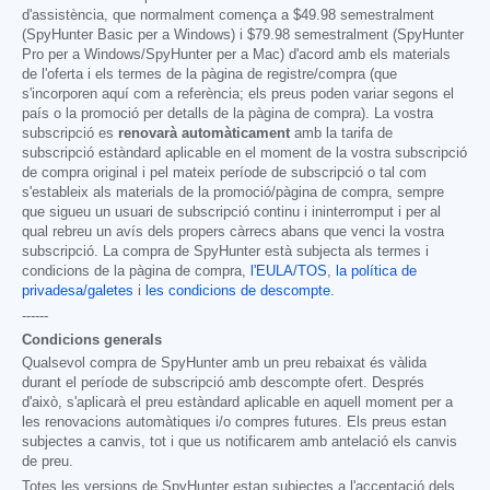
d'assistència, que normalment comença a
$49.98
semestralment
(SpyHunter Basic per a Windows) i
$79.98
semestralment (SpyHunter
Pro per a Windows/SpyHunter per a Mac) d'acord amb els materials
de l'oferta i els termes de la pàgina de registre/compra (que
s'incorporen aquí com a referència; els preus poden variar segons el
país o la promoció per detalls de la pàgina de compra). La vostra
subscripció es
renovarà automàticament
amb la tarifa de
subscripció estàndard aplicable en el moment de la vostra subscripció
de compra original i pel mateix període de subscripció o tal com
s'estableix als materials de la promoció/pàgina de compra, sempre
que sigueu un usuari de subscripció continu i ininterromput i per al
qual rebreu un avís dels propers càrrecs abans que venci la vostra
subscripció. La compra de SpyHunter està subjecta als termes i
condicions de la pàgina de compra,
l'EULA/TOS
,
la política de
privadesa/galetes
i
les condicions de descompte
.
------
Condicions generals
Qualsevol compra de SpyHunter amb un preu rebaixat és vàlida
durant el període de subscripció amb descompte ofert. Després
d'això, s'aplicarà el preu estàndard aplicable en aquell moment per a
les renovacions automàtiques i/o compres futures. Els preus estan
subjectes a canvis, tot i que us notificarem amb antelació els canvis
de preu.
Totes les versions de SpyHunter estan subjectes a l'acceptació dels