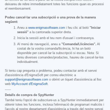
deixareu de rebre immediatament totes les funcions quan es processi
el reemborsament.
Podeu cancel·lar una subscripció o una prova de la manera
següent:
Aneu a
www.enigmasoftware.com
i feu clic al botó
"Iniciar
sessió"
a la cantonada superior dreta.
Inicia la sessió amb el teu nom d'usuari i contrasenya.
Al menú de navegació, aneu a
"Comanda/Llicències".
Al
costat de la vostra comanda/llicència, hi ha un botó
disponible per cancel·lar la subscripció si escau. Nota: Si
teniu diverses comandes/productes, haureu de cancel·lar-los
individualment.
Si teniu cap pregunta o problema, podeu contactar amb el servei
d'assistència d'EnigmaSoft per correu electrònic a
support@enigmasoftware.com
o obrint un tiquet d'assistència al lloc
web
MyAccount d'EnigmaSoft
.
------
Detalls de compra de SpyHunter
També teniu l'opció de subscriure-us a SpyHunter immediatament per
obtenir totes les funcions, inclosa l'eliminació de programari maliciós i
l'accés al nostre departament d'assistència a través del nostre servei