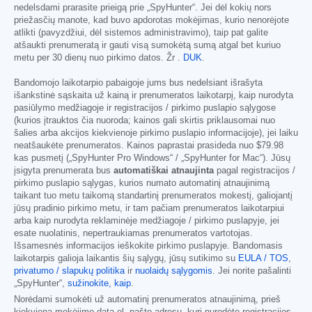
nedelsdami prarasite prieigą prie „SpyHunter“. Jei dėl kokių nors
priežasčių manote, kad buvo apdorotas mokėjimas, kurio nenorėjote
atlikti (pavyzdžiui, dėl sistemos administravimo), taip pat galite
atšaukti prenumeratą ir gauti visą sumokėtą sumą atgal bet kuriuo
metu per 30 dienų nuo pirkimo datos. Žr .
DUK
.
Bandomojo laikotarpio pabaigoje jums bus nedelsiant išrašyta
išankstinė sąskaita už kainą ir prenumeratos laikotarpį, kaip nurodyta
pasiūlymo medžiagoje ir registracijos / pirkimo puslapio sąlygose
(kurios įtrauktos čia nuoroda; kainos gali skirtis priklausomai nuo
šalies arba akcijos kiekvienoje pirkimo puslapio informacijoje), jei laiku
neatšaukėte prenumeratos. Kainos paprastai prasideda nuo
$79.98
kas pusmetį („SpyHunter Pro Windows“ / „SpyHunter for Mac“). Jūsų
įsigyta prenumerata bus
automatiškai atnaujinta
pagal registracijos /
pirkimo puslapio sąlygas, kurios numato automatinį atnaujinimą
taikant tuo metu taikomą standartinį prenumeratos mokestį, galiojantį
jūsų pradinio pirkimo metu, ir tam pačiam prenumeratos laikotarpiui
arba kaip nurodyta reklaminėje medžiagoje / pirkimo puslapyje, jei
esate nuolatinis, nepertraukiamas prenumeratos vartotojas.
Išsamesnės informacijos ieškokite pirkimo puslapyje. Bandomasis
laikotarpis galioja laikantis šių sąlygų, jūsų sutikimo su
EULA / TOS
,
privatumo / slapukų politika
ir
nuolaidų sąlygomis
. Jei norite pašalinti
„SpyHunter“,
sužinokite, kaip
.
Norėdami sumokėti už automatinį prenumeratos atnaujinimą, prieš
kiekvieną mokėjimo datą el. pašto adresu, kurį nurodėte registracijos