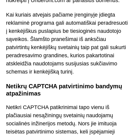
nukreipti į Underont.com ar panašius domenus.
Kai kuriais atvejais pačiame įrenginyje įdiegta
reklaminė programa gali automatiškai peradresuoti
į kenkėjiškus puslapius be tiesioginės naudotojo
sąveikos. Šlamšto pranešimai iš anksčiau
patvirtintų kenkėjiškų svetainių taip pat gali sukurti
peradresavimo grandines, kurios pakartotinai
atskleidžia naudotojams susijusias sukčiavimo
schemas ir kenkėjišką turinį.
Netikrų CAPTCHA patvirtinimo bandymų
atpažinimas
Netikri CAPTCHA patikrinimai tapo vienu iš
plačiausiai nesąžiningų svetainių naudojamų
socialinės inžinerijos metodų. Nors jie imituoja
teisėtas patvirtinimo sistemas, keli įspėjamieji