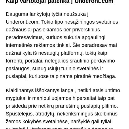
Kaip vartotojai patenka į Underont.com
Dauguma lankytojų tyčia neužsuka į
Underont.com. Tokio tipo nesąžiningos svetainės
dažniausiai pasiekiamos per priverstinius
peradresavimus, kuriuos sukuria apgaulingi
internetinės reklamos tinklai. Šie peradresavimai
dažnai kyla iš nesaugių platformų, tokių kaip
torrentų portalai, nelegalios srautinio perdavimo
paslaugos, suaugusiųjų turinio svetainės ir
puslapiai, kuriuose talpinama piratinė medžiaga.
Klaidinantys iššokantys langai, netikri atsisiuntimo
mygtukai ir manipuliuojamos hipersaitai taip pat
prisideda prie netikrų pranešimų puslapių plitimo.
Spustelėjus, atrodytų, nekenksmingus skelbimus
žemos kokybės svetainėse, naršyklė gali tyliai