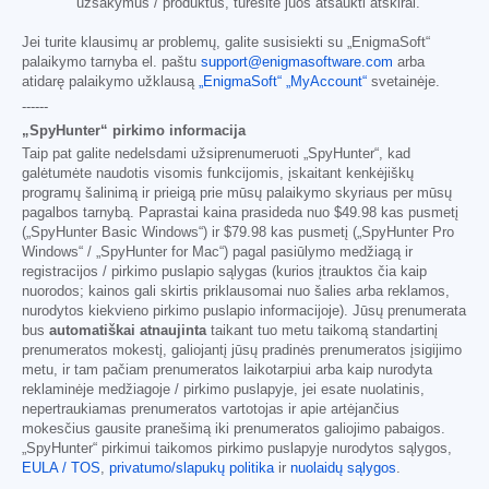
užsakymus / produktus, turėsite juos atšaukti atskirai.
Jei turite klausimų ar problemų, galite susisiekti su „EnigmaSoft“
palaikymo tarnyba el. paštu
support@enigmasoftware.com
arba
atidarę palaikymo užklausą
„EnigmaSoft“ „MyAccount“
svetainėje.
------
„SpyHunter“ pirkimo informacija
Taip pat galite nedelsdami užsiprenumeruoti „SpyHunter“, kad
galėtumėte naudotis visomis funkcijomis, įskaitant kenkėjiškų
programų šalinimą ir prieigą prie mūsų palaikymo skyriaus per mūsų
pagalbos tarnybą. Paprastai kaina prasideda nuo
$49.98
kas pusmetį
(„SpyHunter Basic Windows“) ir
$79.98
kas pusmetį („SpyHunter Pro
Windows“ / „SpyHunter for Mac“) pagal pasiūlymo medžiagą ir
registracijos / pirkimo puslapio sąlygas (kurios įtrauktos čia kaip
nuorodos; kainos gali skirtis priklausomai nuo šalies arba reklamos,
nurodytos kiekvieno pirkimo puslapio informacijoje). Jūsų prenumerata
bus
automatiškai atnaujinta
taikant tuo metu taikomą standartinį
prenumeratos mokestį, galiojantį jūsų pradinės prenumeratos įsigijimo
metu, ir tam pačiam prenumeratos laikotarpiui arba kaip nurodyta
reklaminėje medžiagoje / pirkimo puslapyje, jei esate nuolatinis,
nepertraukiamas prenumeratos vartotojas ir apie artėjančius
mokesčius gausite pranešimą iki prenumeratos galiojimo pabaigos.
„SpyHunter“ pirkimui taikomos pirkimo puslapyje nurodytos sąlygos,
EULA / TOS
,
privatumo/slapukų politika
ir
nuolaidų sąlygos
.