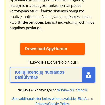
ištaisymo ir apsaugos įrankis, skirtas padėti
vartotojams atlikti išsamią sistemos saugumo
analizę, aptikti ir pašalinti įvairias grėsmes, tokias
kaip
Underont.com
, taip pat individualią techninės
pagalbos paslaugą.
Download SpyHunter
Taupykite savo verslo pinigus!
Kelių licencijų nuolaidos
pasiūlymas
Ne jūsų OS?
Atsisiųskite
Windows®
ir
Mac®
.
See additional offer below where available.
EULA
and
Privacy/Cookie Policy
.