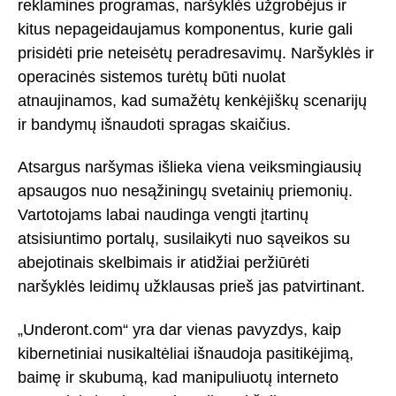
reklamines programas, naršyklės užgrobėjus ir
kitus nepageidaujamus komponentus, kurie gali
prisidėti prie neteisėtų peradresavimų. Naršyklės ir
operacinės sistemos turėtų būti nuolat
atnaujinamos, kad sumažėtų kenkėjiškų scenarijų
ir bandymų išnaudoti spragas skaičius.
Atsargus naršymas išlieka viena veiksmingiausių
apsaugos nuo nesąžiningų svetainių priemonių.
Vartotojams labai naudinga vengti įtartinų
atsisiuntimo portalų, susilaikyti nuo sąveikos su
abejotinais skelbimais ir atidžiai peržiūrėti
naršyklės leidimų užklausas prieš jas patvirtinant.
„Underont.com“ yra dar vienas pavyzdys, kaip
kibernetiniai nusikaltėliai išnaudoja pasitikėjimą,
baimę ir skubumą, kad manipuliuotų interneto