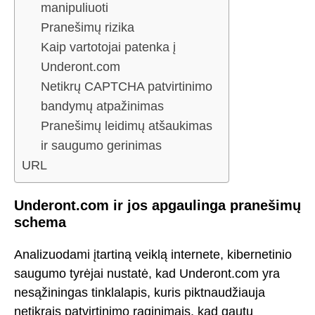
manipuliuoti
Pranešimų rizika
Kaip vartotojai patenka į
Underont.com
Netikrų CAPTCHA patvirtinimo
bandymų atpažinimas
Pranešimų leidimų atšaukimas
ir saugumo gerinimas
URL
Underont.com ir jos apgaulinga pranešimų
schema
Analizuodami įtartiną veiklą internete, kibernetinio
saugumo tyrėjai nustatė, kad Underont.com yra
nesąžiningas tinklalapis, kuris piktnaudžiauja
netikrais patvirtinimo raginimais, kad gautų