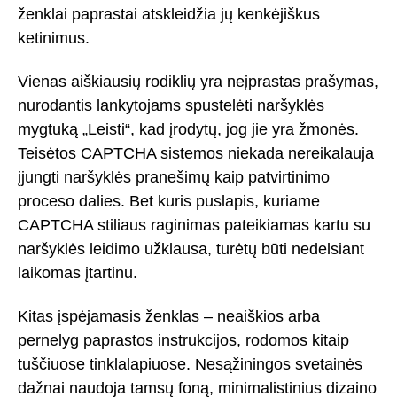
ženklai paprastai atskleidžia jų kenkėjiškus
ketinimus.
Vienas aiškiausių rodiklių yra neįprastas prašymas,
nurodantis lankytojams spustelėti naršyklės
mygtuką „Leisti“, kad įrodytų, jog jie yra žmonės.
Teisėtos CAPTCHA sistemos niekada nereikalauja
įjungti naršyklės pranešimų kaip patvirtinimo
proceso dalies. Bet kuris puslapis, kuriame
CAPTCHA stiliaus raginimas pateikiamas kartu su
naršyklės leidimo užklausa, turėtų būti nedelsiant
laikomas įtartinu.
Kitas įspėjamasis ženklas – neaiškios arba
pernelyg paprastos instrukcijos, rodomos kitaip
tuščiuose tinklalapiuose. Nesąžiningos svetainės
dažnai naudoja tamsų foną, minimalistinius dizaino