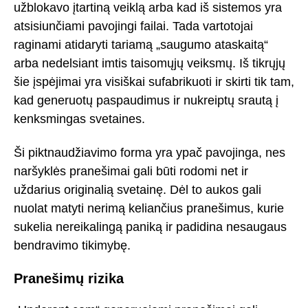
užblokavo įtartiną veiklą arba kad iš sistemos yra
atsisiunčiami pavojingi failai. Tada vartotojai
raginami atidaryti tariamą „saugumo ataskaitą“
arba nedelsiant imtis taisomųjų veiksmų. Iš tikrųjų
šie įspėjimai yra visiškai sufabrikuoti ir skirti tik tam,
kad generuotų paspaudimus ir nukreiptų srautą į
kenksmingas svetaines.
Ši piktnaudžiavimo forma yra ypač pavojinga, nes
naršyklės pranešimai gali būti rodomi net ir
uždarius originalią svetainę. Dėl to aukos gali
nuolat matyti nerimą keliančius pranešimus, kurie
sukelia nereikalingą paniką ir padidina nesaugaus
bendravimo tikimybę.
Pranešimų rizika