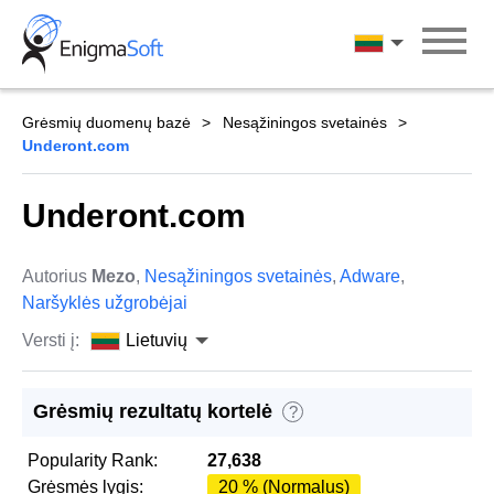
Skip
to
Lietuvių
content
Grėsmių duomenų bazė
Nesąžiningos svetainės
Underont.com
Underont.com
Autorius
Mezo
,
Nesąžiningos svetainės
,
Adware
,
Naršyklės užgrobėjai
Versti į:
Lietuvių
Grėsmių rezultatų kortelė
?
Popularity Rank:
27,638
Grėsmės lygis:
20 % (Normalus)