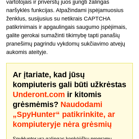
vartotojais ir priverstų juos įjungti žalingas
naršyklės funkcijas. Atpažindami įspėjamuosius
ženklus, susijusius su netikrais CAPTCHA
patikrinimais ir apgaulingais saugumo įspėjimais,
galite gerokai sumažinti tikimybę tapti panašių
pranešimų pagrindu vykdomų sukčiavimo atvejų
aukomis ateityje.
Ar įtariate, kad jūsų
kompiuteris gali būti užkrėstas
Underont.com
ir kitomis
grėsmėmis?
Naudodami
„SpyHunter“ patikrinkite, ar
kompiuteryje nėra grėsmių
SpyHunter yra galingas kenkėjiškų programų