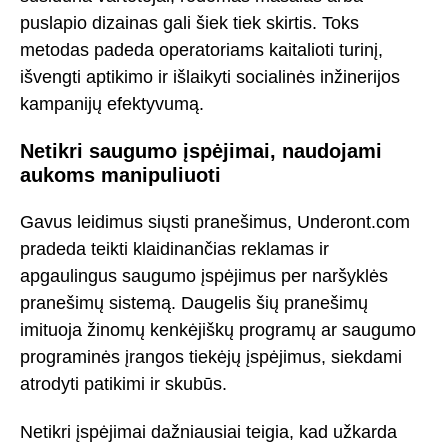
puslapio dizainas gali šiek tiek skirtis. Toks
metodas padeda operatoriams kaitalioti turinį,
išvengti aptikimo ir išlaikyti socialinės inžinerijos
kampanijų efektyvumą.
Netikri saugumo įspėjimai, naudojami
aukoms manipuliuoti
Gavus leidimus siųsti pranešimus, Underont.com
pradeda teikti klaidinančias reklamas ir
apgaulingus saugumo įspėjimus per naršyklės
pranešimų sistemą. Daugelis šių pranešimų
imituoja žinomų kenkėjiškų programų ar saugumo
programinės įrangos tiekėjų įspėjimus, siekdami
atrodyti patikimi ir skubūs.
Netikri įspėjimai dažniausiai teigia, kad užkarda