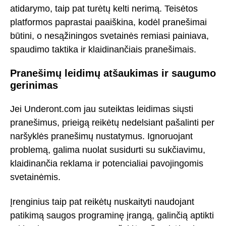
atidarymo, taip pat turėtų kelti nerimą. Teisėtos
platformos paprastai paaiškina, kodėl pranešimai
būtini, o nesąžiningos svetainės remiasi painiava,
spaudimo taktika ir klaidinančiais pranešimais.
Pranešimų leidimų atšaukimas ir saugumo
gerinimas
Jei Underont.com jau suteiktas leidimas siųsti
pranešimus, prieigą reikėtų nedelsiant pašalinti per
naršyklės pranešimų nustatymus. Ignoruojant
problemą, galima nuolat susidurti su sukčiavimu,
klaidinančia reklama ir potencialiai pavojingomis
svetainėmis.
Įrenginius taip pat reikėtų nuskaityti naudojant
patikimą saugos programinę įrangą, galinčią aptikti