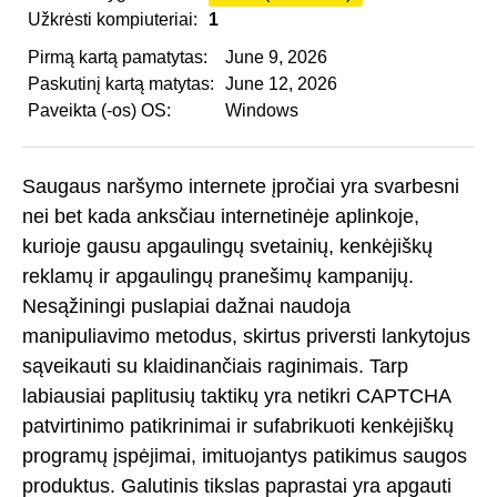
Užkrėsti kompiuteriai:
1
Pirmą kartą pamatytas:
June 9, 2026
Paskutinį kartą matytas:
June 12, 2026
Paveikta (-os) OS:
Windows
Saugaus naršymo internete įpročiai yra svarbesni
nei bet kada anksčiau internetinėje aplinkoje,
kurioje gausu apgaulingų svetainių, kenkėjiškų
reklamų ir apgaulingų pranešimų kampanijų.
Nesąžiningi puslapiai dažnai naudoja
manipuliavimo metodus, skirtus priversti lankytojus
sąveikauti su klaidinančiais raginimais. Tarp
labiausiai paplitusių taktikų yra netikri CAPTCHA
patvirtinimo patikrinimai ir sufabrikuoti kenkėjiškų
programų įspėjimai, imituojantys patikimus saugos
produktus. Galutinis tikslas paprastai yra apgauti