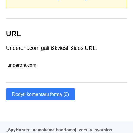
URL
Underont.com gali iškviesti šiuos URL:
underont.com
Rodyti komentarų formą (0)
„SpyHunter“ nemokama bandomoji versija: svarbios