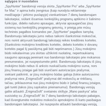
sąlygos ir nuostatos
„SpyHunter“ bandomoji versija skirta „SpyHunter Pro“ arba „SpyHunter
for Mac“ ir apima kelis įrenginius (kaip nurodyta reklaminėje
medžiagoje / pirkimo puslapyje) vienkartiniam 7 dienų bandomajam
laikotarpiui, siūlant išsamias kenkėjiškų programų aptikimo ir šalinimo
funkcijas, didelio našumo apsaugas, aktyviai apsaugančias jūsų
sistemą nuo kenkėjiškų programų grėsmių, ir prieigą prie mūsų
techninės pagalbos komandos per „SpyHunter“ pagalbos tarnybą.
Bandomuoju laikotarpiu jums nebus taikomi išankstiniai mokesčiai,
nors norint aktyvuoti bandomąjį laikotarpį reikės kreditinės kortelės.
(Išankstinio mokėjimo kreditinės kortelės, debeto kortelės ir dovanų
kortelės pagal šį pasiūlymą gali būti nepriimamos.) Jūsų mokėjimo
būdo reikalavimas yra skirtas užtikrinti nuolatinę, nepertraukiamą
saugumo apsaugą pereinant nuo bandomojo laikotarpio prie mokamos
prenumeratos, jei nuspręstumėte pirkti. Bandomuoju laikotarpiu iš jūsų
mokėjimo būdo nebus iš anksto nuskaičiuota mokėjimo suma, nors
jūsų finansų įstaigai gali būti siunčiami autorizacijos prašymai,
siekiant patikrinti, ar jūsų mokėjimo būdas galioja (tokie autorizavimo
prašymai nėra „EnigmaSoft“ prašymai dėl mokesčių ar rinkliavų,
tačiau, priklausomai nuo jūsų mokėjimo būdo ir (arba) finansų įstaigos,
gali turėti įtakos jūsų sąskaitos prieinamumui). Bandomąją versiją
galite atšaukti „EnigmaSoft“ svetainės skiltyje „Mano paskyra“ arba
susisiekę su „EnigmaSoft“ iki 7 dienų bandomojo laikotarpio pabaigos,
kad išvengtumėte mokėtino mokesčio apmokėjimo iš karto pasibaigus
bandomajam laikotarpiui. Jei nuspręsite atšaukti bandomąją versiją,