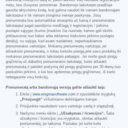
metu, bus išsiųstas priminimas. Bandomojo laikotarpio pradžioje
gausite aktyvinimo kodą, kurį galima naudoti tik vienam bandomajam
laikotarpiui ir tik vienam įrenginiui vienoje paskyroje. Jūsų
prenumerata bus automatiškai atnaujinta už kainą ir prenumeratos
laikotarpiui pagal pasiūlymo medžiagą ir registracijos / pirkimo
puslapio sąlygas (kurios įtrauktos čia nuoroda; kainos gali skirtis
priklausomai nuo šalies arba reklamos kiekvieno pirkimo puslapio
detalių), su sąlyga, kad esate nuolatinės, nepertraukiamos
prenumeratos vartotojas. Mokamų prenumeratų vartotojai, jei
atšauksite prenumeratą, ir toliau turėsite prieigą prie savo produktų iki
mokamos prenumeratos laikotarpio pabaigos. Jei norite gauti pinigų
grąžinimą už dabartinį prenumeratos laikotarpį, turite atšaukti
prenumeratą ir pateikti prašymą dėl pinigų grąžinimo per 30 dienų nuo
paskutinio pirkimo, o kai bus apdorotas pinigų grąžinimas, iš karto
nebegausite visų funkcijų.
Prenumeratą arba bandomąją versiją galite atšaukti taip:
Eikite į
www.enigmasoftware.com
ir spustelėkite mygtuką
„Prisijungti“
viršutiniame dešiniajame kampe.
Prisijunkite naudodami savo vartotojo vardą ir slaptažodį.
Naršymo meniu eikite į
„Užsakymas / licencijos“.
Šalia
užsakymo / licencijos yra mygtukas, skirtas atšaukti
prenumeratą, jei taikoma. Pastaba: jei turite kelis