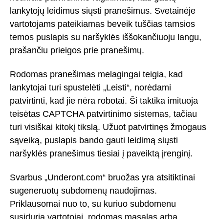
lankytojų leidimus siųsti pranešimus. Svetainėje
vartotojams pateikiamas beveik tuščias tamsios
temos puslapis su naršyklės iššokančiuoju langu,
prašančiu prieigos prie pranešimų.
Rodomas pranešimas melagingai teigia, kad
lankytojai turi spustelėti „Leisti“, norėdami
patvirtinti, kad jie nėra robotai. Ši taktika imituoja
teisėtas CAPTCHA patvirtinimo sistemas, tačiau
turi visiškai kitokį tikslą. Užuot patvirtinęs žmogaus
sąveiką, puslapis bando gauti leidimą siųsti
naršyklės pranešimus tiesiai į paveiktą įrenginį.
Svarbus „Underont.com“ bruožas yra atsitiktinai
sugeneruotų subdomenų naudojimas.
Priklausomai nuo to, su kuriuo subdomenu
susiduria vartotojai, rodomas masalas arba