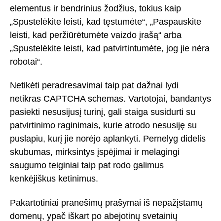
elementus ir bendrinius žodžius, tokius kaip
„Spustelėkite leisti, kad tęstumėte“, „Paspauskite
leisti, kad peržiūrėtumėte vaizdo įrašą“ arba
„Spustelėkite leisti, kad patvirtintumėte, jog jie nėra
robotai“.
Netikėti peradresavimai taip pat dažnai lydi
netikras CAPTCHA schemas. Vartotojai, bandantys
pasiekti nesusijusį turinį, gali staiga susidurti su
patvirtinimo raginimais, kurie atrodo nesusiję su
puslapiu, kurį jie norėjo aplankyti. Pernelyg didelis
skubumas, mirksintys įspėjimai ir melagingi
saugumo teiginiai taip pat rodo galimus
kenkėjiškus ketinimus.
Pakartotiniai pranešimų prašymai iš nepažįstamų
domenų, ypač iškart po abejotinų svetainių