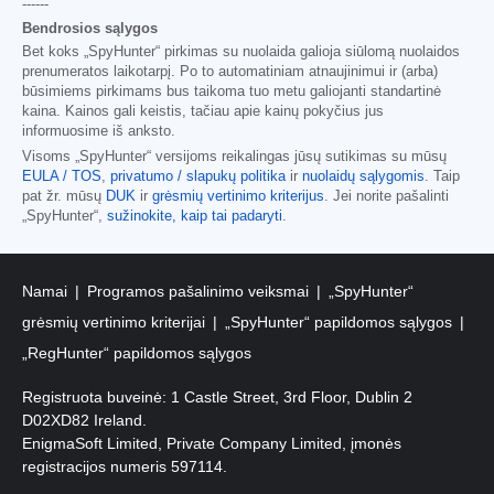
------
Bendrosios sąlygos
Bet koks „SpyHunter“ pirkimas su nuolaida galioja siūlomą nuolaidos
prenumeratos laikotarpį. Po to automatiniam atnaujinimui ir (arba)
būsimiems pirkimams bus taikoma tuo metu galiojanti standartinė
kaina. Kainos gali keistis, tačiau apie kainų pokyčius jus
informuosime iš anksto.
Visoms „SpyHunter“ versijoms reikalingas jūsų sutikimas su mūsų
EULA / TOS
,
privatumo / slapukų politika
ir
nuolaidų sąlygomis
. Taip
pat žr. mūsų
DUK
ir
grėsmių vertinimo kriterijus
. Jei norite pašalinti
„SpyHunter“,
sužinokite, kaip tai padaryti
.
Namai
Programos pašalinimo veiksmai
„SpyHunter“
grėsmių vertinimo kriterijai
„SpyHunter“ papildomos sąlygos
„RegHunter“ papildomos sąlygos
Registruota buveinė: 1 Castle Street, 3rd Floor, Dublin 2
D02XD82 Ireland.
EnigmaSoft Limited, Private Company Limited, įmonės
registracijos numeris 597114.