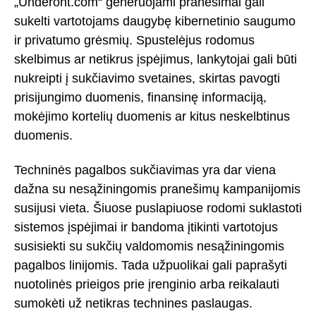
„Underont.com“ generuojami pranešimai gali
sukelti vartotojams daugybę kibernetinio saugumo
ir privatumo grėsmių. Spustelėjus rodomus
skelbimus ar netikrus įspėjimus, lankytojai gali būti
nukreipti į sukčiavimo svetaines, skirtas pavogti
prisijungimo duomenis, finansinę informaciją,
mokėjimo kortelių duomenis ar kitus neskelbtinus
duomenis.
Techninės pagalbos sukčiavimas yra dar viena
dažna su nesąžiningomis pranešimų kampanijomis
susijusi vieta. Šiuose puslapiuose rodomi suklastoti
sistemos įspėjimai ir bandoma įtikinti vartotojus
susisiekti su sukčių valdomomis nesąžiningomis
pagalbos linijomis. Tada užpuolikai gali paprašyti
nuotolinės prieigos prie įrenginio arba reikalauti
sumokėti už netikras technines paslaugas.