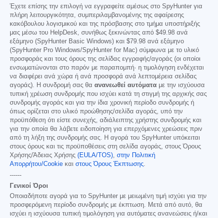
Έχετε επίσης την επιλογή να εγγραφείτε αμέσως στο SpyHunter για
πλήρη λειτουργικότητα, συμπεριλαμβανομένης της αφαίρεσης
κακόβουλου λογισμικού και της πρόσβασης στο τμήμα υποστήριξής
μας μέσω του HelpDesk, συνήθως ξεκινώντας από
$49.98
ανά
εξάμηνο (SpyHunter Basic Windows) και
$79.98
ανά εξάμηνο
(SpyHunter Pro Windows/SpyHunter for Mac) σύμφωνα με το υλικό
προσφοράς και τους όρους της σελίδας εγγραφής/αγοράς (οι οποίοι
ενσωματώνονται στο παρόν με παραπομπή· η τιμολόγηση ενδέχεται
να διαφέρει ανά χώρα ή ανά προσφορά ανά λεπτομέρεια σελίδας
αγοράς). Η συνδρομή σας θα
ανανεωθεί αυτόματα
με την ισχύουσα
τυπική χρέωση συνδρομής που ισχύει κατά τη στιγμή της αρχικής σας
συνδρομής αγοράς και για την ίδια χρονική περίοδο συνδρομής ή
όπως ορίζεται στο υλικό προώθησης/σελίδα αγοράς, υπό την
προϋπόθεση ότι είστε συνεχής, αδιάλειπτης χρήστης συνδρομής και
για την οποία θα λάβετε ειδοποίηση για επερχόμενες χρεώσεις πριν
από τη λήξη της συνδρομής σας. Η αγορά του SpyHunter υπόκειται
στους όρους και τις προϋποθέσεις στη σελίδα αγοράς, στους Όρους
Χρήσης/Άδειας Χρήσης
(EULA/TOS)
,
στην Πολιτική
Απορρήτου/Cookie
και
στους Όρους Έκπτωσης
.
------
Γενικοί Όροι
Οποιαδήποτε αγορά για το SpyHunter με μειωμένη τιμή ισχύει για την
προσφερόμενη περίοδο συνδρομής με έκπτωση. Μετά από αυτό, θα
ισχύει η ισχύουσα τυπική τιμολόγηση για αυτόματες ανανεώσεις ή/και