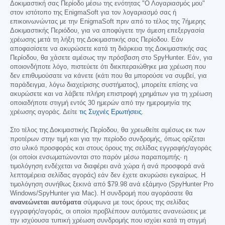
Δοκιμαστική σας Περίοδο μέσω της ενότητας "Ο Λογαριασμός μου"
στον ιστότοπο της EnigmaSoft για τον λογαριασμό σας ή
επικοινωνώντας με την EnigmaSoft πριν από το τέλος της 7ήμερης
Δοκιμαστικής Περιόδου, για να αποφύγετε την άμεση επεξεργασία
χρέωσης μετά τη λήξη της Δοκιμαστικής σας Περίοδου. Εάν
αποφασίσετε να ακυρώσετε κατά τη διάρκεια της Δοκιμαστικής σας
Περίοδου, θα χάσετε αμέσως την πρόσβαση στο SpyHunter. Εάν, για
οποιονδήποτε λόγο, πιστεύετε ότι διεκπεραιώθηκε μια χρέωση που
δεν επιθυμούσατε να κάνετε (κάτι που θα μπορούσε να συμβεί, για
παράδειγμα, λόγω διαχείρισης συστήματος), μπορείτε επίσης να
ακυρώσετε και να λάβετε πλήρη επιστροφή χρημάτων για τη χρέωση
οποιαδήποτε στιγμή εντός 30 ημερών από την ημερομηνία της
χρέωσης αγοράς. Δείτε
τις Συχνές Ερωτήσεις
.
Στο τέλος της Δοκιμαστικής Περίοδου, θα χρεωθείτε αμέσως εκ των
προτέρων στην τιμή και για την περίοδο συνδρομής, όπως ορίζεται
στο υλικό προσφοράς και στους όρους της σελίδας εγγραφής/αγοράς
(οι οποίοι ενσωματώνονται στο παρόν μέσω παραπομπής· η
τιμολόγηση ενδέχεται να διαφέρει ανά χώρα ή ανά προσφορά ανά
λεπτομέρεια σελίδας αγοράς) εάν δεν έχετε ακυρώσει εγκαίρως. Η
τιμολόγηση συνήθως ξεκινά από
$79.98
ανά εξάμηνο (SpyHunter Pro
Windows/SpyHunter για Mac). Η συνδρομή που αγοράσατε θα
ανανεώνεται αυτόματα
σύμφωνα με τους όρους της σελίδας
εγγραφής/αγοράς, οι οποίοι προβλέπουν αυτόματες ανανεώσεις με
την ισχύουσα τυπική χρέωση συνδρομής που ισχύει κατά τη στιγμή