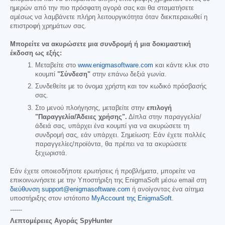
ημερών από την πιο πρόσφατη αγορά σας και θα σταματήσετε
αμέσως να λαμβάνετε πλήρη λειτουργικότητα όταν διεκπεραιωθεί η
επιστροφή χρημάτων σας.
Μπορείτε να ακυρώσετε μια συνδρομή ή μια δοκιμαστική
έκδοση ως εξής:
Μεταβείτε στο
www.enigmasoftware.com
και κάντε κλικ στο
κουμπί
"Σύνδεση"
στην επάνω δεξιά γωνία.
Συνδεθείτε με το όνομα χρήστη και τον κωδικό πρόσβασής
σας.
Στο μενού πλοήγησης, μεταβείτε στην
επιλογή
"Παραγγελία/Άδειες χρήσης".
Δίπλα στην παραγγελία/
άδειά σας, υπάρχει ένα κουμπί για να ακυρώσετε τη
συνδρομή σας, εάν υπάρχει. Σημείωση: Εάν έχετε πολλές
παραγγελίες/προϊόντα, θα πρέπει να τα ακυρώσετε
ξεχωριστά.
Εάν έχετε οποιεσδήποτε ερωτήσεις ή προβλήματα, μπορείτε να
επικοινωνήσετε με την Υποστήριξη της EnigmaSoft μέσω email στη
διεύθυνση support@enigmasoftware.com
ή ανοίγοντας ένα αίτημα
υποστήριξης στον ιστότοπο
MyAccount της EnigmaSoft
.
------
Λεπτομέρειες Αγοράς SpyHunter