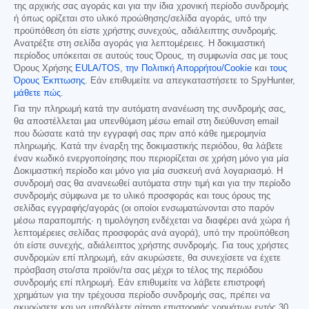
της αρχικής σας αγοράς και για την ίδια χρονική περίοδο συνδρομής
ή όπως ορίζεται στο υλικό προώθησης/σελίδα αγοράς, υπό την
προϋπόθεση ότι είστε χρήστης συνεχούς, αδιάλειπτης συνδρομής.
Ανατρέξτε στη σελίδα αγοράς για λεπτομέρειες. Η δοκιμαστική
περίοδος υπόκειται σε αυτούς τους Όρους, τη συμφωνία σας με τους
Όρους Χρήσης
EULA/TOS
,
την Πολιτική Απορρήτου/Cookie
και
τους
Όρους Έκπτωσης
. Εάν επιθυμείτε να απεγκαταστήσετε το SpyHunter,
μάθετε πώς
.
Για την πληρωμή κατά την αυτόματη ανανέωση της συνδρομής σας,
θα αποστέλλεται μια υπενθύμιση μέσω email στη διεύθυνση email
που δώσατε κατά την εγγραφή σας πριν από κάθε ημερομηνία
πληρωμής. Κατά την έναρξη της δοκιμαστικής περιόδου, θα λάβετε
έναν κωδικό ενεργοποίησης που περιορίζεται σε χρήση μόνο για μία
Δοκιμαστική περίοδο και μόνο για μία συσκευή ανά λογαριασμό. Η
συνδρομή σας θα ανανεωθεί αυτόματα στην τιμή και για την περίοδο
συνδρομής σύμφωνα με το υλικό προσφοράς και τους όρους της
σελίδας εγγραφής/αγοράς (οι οποίοι ενσωματώνονται στο παρόν
μέσω παραπομπής· η τιμολόγηση ενδέχεται να διαφέρει ανά χώρα ή
λεπτομέρειες σελίδας προσφοράς ανά αγορά), υπό την προϋπόθεση
ότι είστε συνεχής, αδιάλειπτος χρήστης συνδρομής. Για τους χρήστες
συνδρομών επί πληρωμή, εάν ακυρώσετε, θα συνεχίσετε να έχετε
πρόσβαση στο/στα προϊόν/τα σας μέχρι το τέλος της περιόδου
συνδρομής επί πληρωμή. Εάν επιθυμείτε να λάβετε επιστροφή
χρημάτων για την τρέχουσα περίοδο συνδρομής σας, πρέπει να
ακυρώσετε και να υποβάλετε αίτηση επιστροφής χρημάτων εντός 30