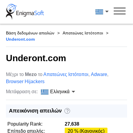
Skip
to
Ελληνικά
content
Βάση δεδομένων απειλών
Απατεώνες Ιστότοποι
Underont.com
Underont.com
Μέχρι το
Mezo
το
Απατεώνες Ιστότοποι
,
Adware
,
Browser Hijackers
Μετάφραση σε:
Ελληνικά
Απεικόνιση απειλών
?
Popularity Rank:
27,638
Επίπεδο απειλής:
20 % (Κανονικός)