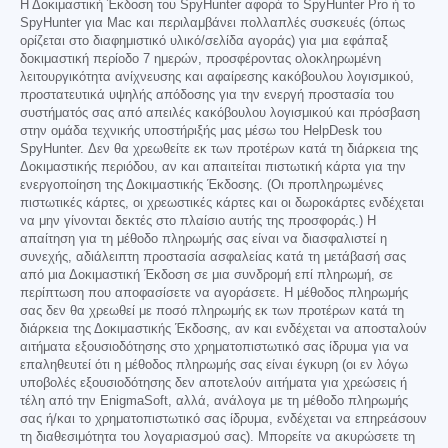
Η Δοκιμαστική Έκδοση του SpyHunter αφορά το SpyHunter Pro ή το
SpyHunter για Mac και περιλαμβάνει πολλαπλές συσκευές (όπως
ορίζεται στο διαφημιστικό υλικό/σελίδα αγοράς) για μια εφάπαξ
δοκιμαστική περίοδο 7 ημερών, προσφέροντας ολοκληρωμένη
λειτουργικότητα ανίχνευσης και αφαίρεσης κακόβουλου λογισμικού,
προστατευτικά υψηλής απόδοσης για την ενεργή προστασία του
συστήματός σας από απειλές κακόβουλου λογισμικού και πρόσβαση
στην ομάδα τεχνικής υποστήριξής μας μέσω του HelpDesk του
SpyHunter. Δεν θα χρεωθείτε εκ των προτέρων κατά τη διάρκεια της
Δοκιμαστικής περιόδου, αν και απαιτείται πιστωτική κάρτα για την
ενεργοποίηση της Δοκιμαστικής Έκδοσης. (Οι προπληρωμένες
πιστωτικές κάρτες, οι χρεωστικές κάρτες και οι δωροκάρτες ενδέχεται
να μην γίνονται δεκτές στο πλαίσιο αυτής της προσφοράς.) Η
απαίτηση για τη μέθοδο πληρωμής σας είναι να διασφαλιστεί η
συνεχής, αδιάλειπτη προστασία ασφαλείας κατά τη μετάβασή σας
από μια Δοκιμαστική Έκδοση σε μια συνδρομή επί πληρωμή, σε
περίπτωση που αποφασίσετε να αγοράσετε. Η μέθοδος πληρωμής
σας δεν θα χρεωθεί με ποσό πληρωμής εκ των προτέρων κατά τη
διάρκεια της Δοκιμαστικής Έκδοσης, αν και ενδέχεται να αποσταλούν
αιτήματα εξουσιοδότησης στο χρηματοπιστωτικό σας ίδρυμα για να
επαληθευτεί ότι η μέθοδος πληρωμής σας είναι έγκυρη (οι εν λόγω
υποβολές εξουσιοδότησης δεν αποτελούν αιτήματα για χρεώσεις ή
τέλη από την EnigmaSoft, αλλά, ανάλογα με τη μέθοδο πληρωμής
σας ή/και το χρηματοπιστωτικό σας ίδρυμα, ενδέχεται να επηρεάσουν
τη διαθεσιμότητα του λογαριασμού σας). Μπορείτε να ακυρώσετε τη