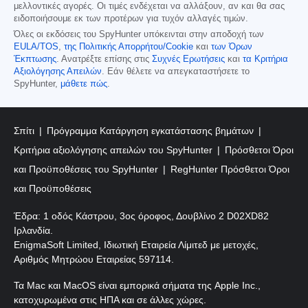
μελλοντικές αγορές. Οι τιμές ενδέχεται να αλλάξουν, αν και θα σας
ειδοποιήσουμε εκ των προτέρων για τυχόν αλλαγές τιμών.
Όλες οι εκδόσεις του SpyHunter υπόκεινται στην αποδοχή των
EULA/TOS
,
της Πολιτικής Απορρήτου/Cookie
και
των Όρων
Έκπτωσης
. Ανατρέξτε επίσης στις
Συχνές Ερωτήσεις
και
τα Κριτήρια
Αξιολόγησης Απειλών
. Εάν θέλετε να απεγκαταστήσετε το
SpyHunter,
μάθετε πώς
.
Σπίτι
Πρόγραμμα Κατάργηση εγκατάστασης βημάτων
Κριτήρια αξιολόγησης απειλών του SpyHunter
Πρόσθετοι Όροι
και Προϋποθέσεις του SpyHunter
RegHunter Πρόσθετοι Όροι
και Προϋποθέσεις
Έδρα: 1 οδός Κάστρου, 3ος όροφος, Δουβλίνο 2 D02XD82
Ιρλανδία.
EnigmaSoft Limited, Ιδιωτική Εταιρεία Λίμιτεδ με μετοχές,
Αριθμός Μητρώου Εταιρείας 597114.
Τα Mac και MacOS είναι εμπορικά σήματα της Apple Inc.,
κατοχυρωμένα στις ΗΠΑ και σε άλλες χώρες.