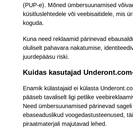
(PUP-e). Mõned ümbersuunamised võivad v
küsitluslehtedele või veebisaitidele, mis 
koguda.
Kuna need reklaamid pärinevad ebausaldu
oluliselt pahavara nakatumise, identiteedi
juurdepääsu riski.
Kuidas kasutajad Underont.com-
Enamik külastajaid ei külasta Underont.com-
pääseb tavaliselt ligi petlike veebirekla
Need ümbersuunamised pärinevad sageli oht
ebaseaduslikud voogedastusteenused, täi
piraatmaterjali majutavad lehed.