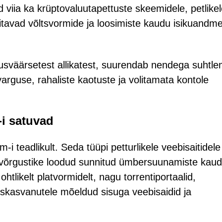
iia ka krüptovaluutapettuste skeemidele, petlikel
üritavad võltsvormide ja loosimiste kaudu isikuandme
sväärsetest allikatest, suurendab nendega suhtle
varguse, rahaliste kaotuste ja volitamata kontole
i satuvad
i teadlikult. Seda tüüpi petturlikele veebisaitidele
amivõrgustike loodud sunnitud ümbersuunamiste kaud
likelt platvormidelt, nagu torrentiportaalid,
skasvanutele mõeldud sisuga veebisaidid ja