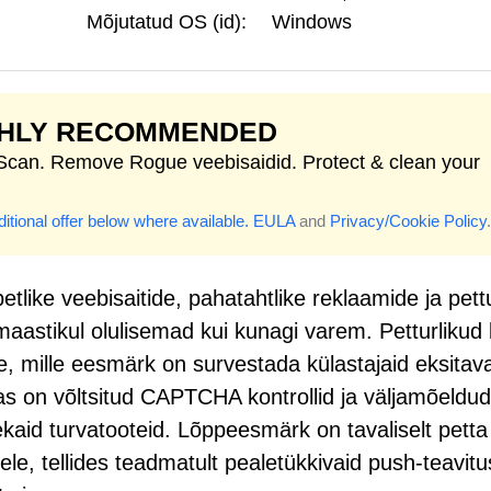
Mõjutatud OS (id):
Windows
GHLY RECOMMENDED
 Scan. Remove Rogue veebisaidid. Protect & clean your
itional offer below where available.
EULA
and
Privacy/Cookie Policy
.
tlike veebisaitide, pahatahtlike reklaamide ja pettu
aastikul olulisemad kui kunagi varem. Petturlikud
e, mille eesmärk on survestada külastajaid eksitav
gas on võltsitud CAPTCHA kontrollid ja väljamõeldud
kaid turvatooteid. Lõppeesmärk on tavaliselt petta
le, tellides teadmatult pealetükkivaid push-teavitus