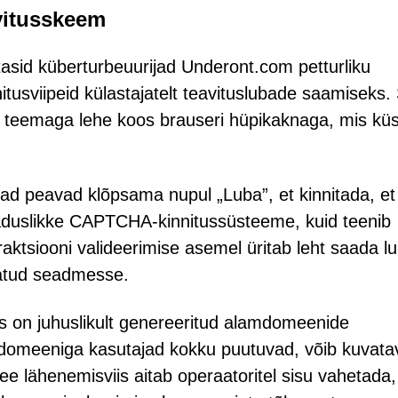
avitusskeem
tasid küberturbeuurijad Underont.com petturliku
nitusviipeid külastajatelt teavituslubade saamiseks. 
 teemaga lehe koos brauseri hüpikaknaga, mis küs
ajad peavad klõpsama nupul „Luba”, et kinnitada, e
seaduslikke CAPTCHA-kinnitussüsteeme, kuid teenib
raktsiooni valideerimise asemel üritab leht saada l
tatud seadmesse.
 on juhuslikult genereeritud alamdomeenide
lamdomeeniga kasutajad kokku puutuvad, võib kuvata
See lähenemisviis aitab operaatoritel sisu vahetada,