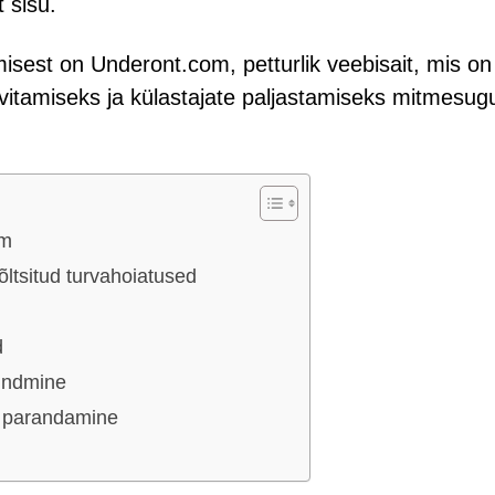
 sisu.
umisest on Underont.com, petturlik veebisait, mis on
arvitamiseks ja külastajate paljastamiseks mitmesug
em
ltsitud turvahoiatused
d
undmine
e parandamine