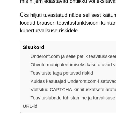
mis hiljem edastavad ohtlikku või eksitavat
Üks hiljuti tuvastatud näide sellisest käit
loodud brauseri teavitusfunktsiooni kurit
küberturvalisuse riskidele.
Sisukord
Underont.com ja selle petlik teavitusske
Ohvrite manipuleerimiseks kasutatavad võ
Teavituste taga peituvad riskid
Kuidas kasutajad Underont.com-i satuva
Võltsitud CAPTCHA-kinnituskatsete ärat
Teavituslubade tühistamine ja turvalisus
URL-id