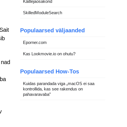
Käitlejaosakond
SkilledModuleSearch
Sait
Populaarsed väljaanded
ib
Eporner.com
Kas Lookmovie.io on ohutu?
t nad
Populaarsed How-Tos
uba
Kuidas parandada viga „macOS ei saa
kontrollida, kas see rakendus on
pahavaravaba”
v