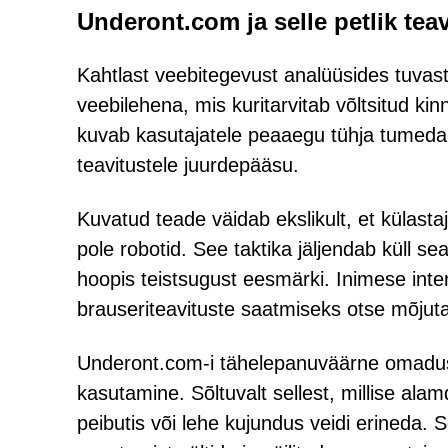
Underont.com ja selle petlik te
Kahtlast veebitegevust analüüsides tuvas
veebilehena, mis kuritarvitab võltsitud kin
kuvab kasutajatele peaaegu tühja tumeda
teavitustele juurdepääsu.
Kuvatud teade väidab ekslikult, et külast
pole robotid. See taktika jäljendab küll 
hoopis teistsugust eesmärki. Inimese inte
brauseriteavituste saatmiseks otse mõju
Underont.com-i tähelepanuväärne omadus
kasutamine. Sõltuvalt sellest, millise a
peibutis või lehe kujundus veidi erineda. 