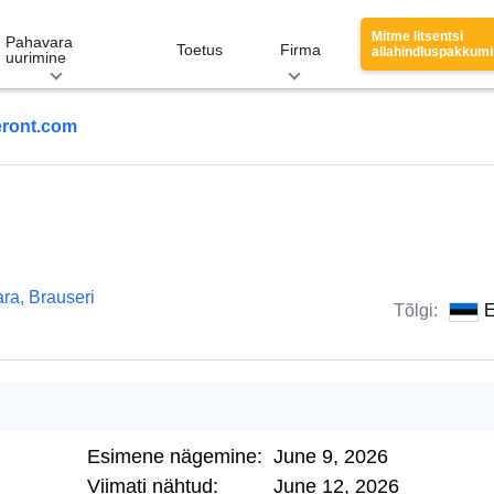
Mitme litsentsi
Pahavara
Toetus
Firma
allahindluspakkum
uurimine
ront.com
ara
,
Brauseri
Tõlgi:
E
Esimene nägemine:
June 9, 2026
Viimati nähtud:
June 12, 2026