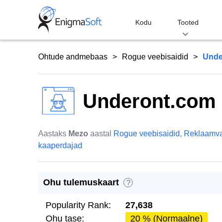
Skip
to
Kodu
Tooted
content
Ohtude andmebaas
Rogue veebisaidid
Unde
Underont.com
Aastaks
Mezo
aastal
Rogue veebisaidid
,
Reklaamv
kaaperdajad
Ohu tulemuskaart
?
Popularity Rank:
27,638
Ohu tase:
20 % (Normaalne)