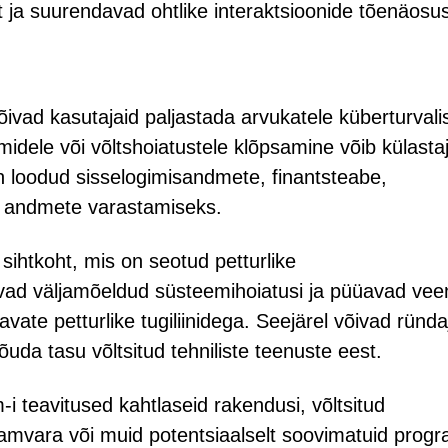
t ja suurendavad ohtlike interaktsioonide tõenäosus
ivad kasutajaid paljastada arvukatele küberturvali
idele või võltshoiatustele klõpsamine võib külasta
 loodud sisselogimisandmete, finantsteabe,
 andmete varastamiseks.
 sihtkoht, mis on seotud petturlike
vad väljamõeldud süsteemihoiatusi ja püüavad ve
vate petturlike tugiliinidega. Seejärel võivad ründ
da tasu võltsitud tehniliste teenuste eest.
i teavitused kahtlaseid rakendusi, võltsitud
laamvara või muid potentsiaalselt soovimatuid pro