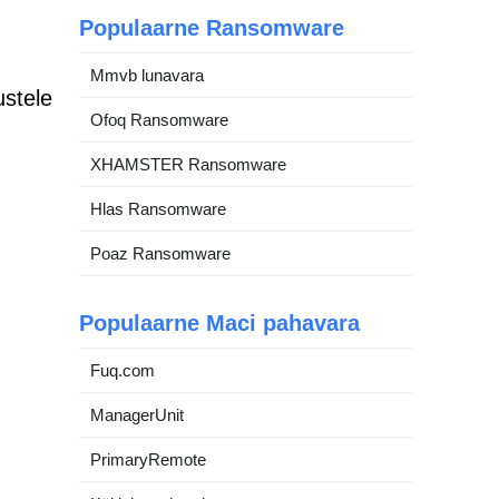
Populaarne Ransomware
Mmvb lunavara
ustele
Ofoq Ransomware
XHAMSTER Ransomware
Hlas Ransomware
Poaz Ransomware
Populaarne Maci pahavara
Fuq.com
ManagerUnit
PrimaryRemote