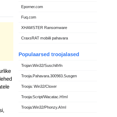
Eporner.com
Fuq.com
XHAMSTER Ransomware
CraxsRAT mobiili pahavara
Populaarsed troojalased
Trojan:Win32/Suschil!rfn
rlike
Trooja.Pahavara.300983.Susgen
 lehed
atele
Trooja: Win32/Cloxer
Trooja:Script/Wacatac.H!ml
Trooja:Win32/Phonzy.A!ml
i,