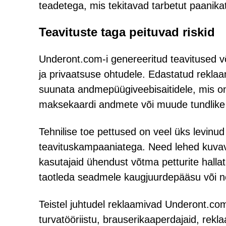
teadetega, mis tekitavad tarbetut paanika
Teavituste taga peituvad riskid
Underont.com-i genereeritud teavitused võ
ja privaatsuse ohtudele. Edastatud reklaam
suunata andmepüügiveebisaitidele, mis on
maksekaardi andmete või muude tundlike
Tehnilise toe pettused on veel üks levinud
teavituskampaaniatega. Need lehed kuva
kasutajaid ühendust võtma petturite hallata
taotleda seadmele kaugjuurdepääsu või nõu
Teistel juhtudel reklaamivad Underont.com-
turvatööriistu, brauserikaaperdajaid, rek