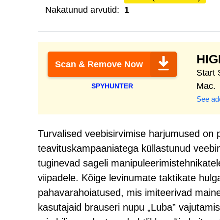
Nakatunud arvutid:
1
HI
Scan & Remove Now
Start
Mac.
SPYHUNTER
See add
Turvalised veebisirvimise harjumused on pe
teavituskampaaniatega küllastunud veebim
tuginevad sageli manipuleerimistehnikatel
viipadele. Kõige levinumate taktikate hul
pahavarahoiatused, mis imiteerivad maine
kasutajaid brauseri nupu „Luba” vajutamise