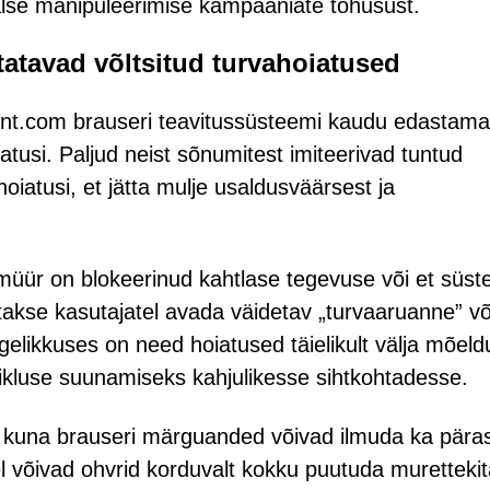
aalse manipuleerimise kampaaniate tõhusust.
atavad võltsitud turvahoiatused
ont.com brauseri teavitussüsteemi kaudu edastama
iatusi. Paljud neist sõnumitest imiteerivad tuntud
oiatusi, et jätta mulje usaldusväärsest ja
lemüür on blokeerinud kahtlase tegevuse või et süst
lutakse kasutajatel avada väidetav „turvaaruanne” võ
elikkuses on need hoiatused täielikult välja mõeld
liikluse suunamiseks kahjulikesse sihtkohtadesse.
ik, kuna brauseri märguanded võivad ilmuda ka pära
el võivad ohvrid korduvalt kokku puutuda muretteki