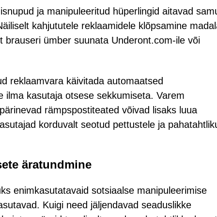
misnupud ja manipuleeritud hüperlingid aitavad samu
 Näiliselt kahjututele reklaamidele klõpsamine mada
lt brauseri ümber suunata Underont.com-ile või
tud reklaamvara käivitada automaatsed
e ilma kasutaja otsese sekkumiseta. Varem
t pärinevad rämpspostiteated võivad lisaks luua
utajad korduvalt seotud pettustele ja pahatahtlik
sete äratundmine
ks enimkasutatavaid sotsiaalse manipuleerimise
asutavad. Kuigi need jäljendavad seaduslikke