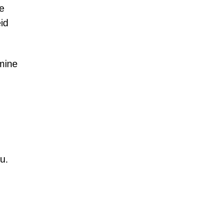
e
id
mine
u.