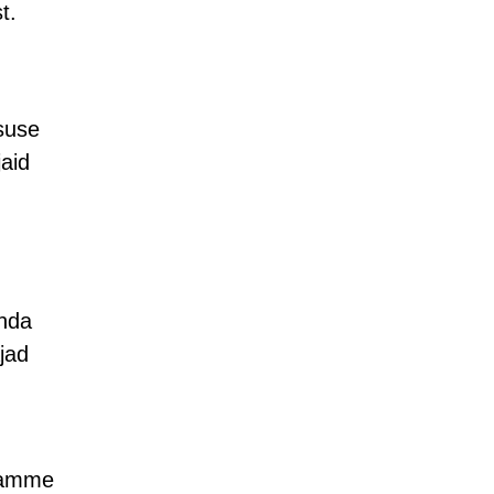
t.
suse
jaid
enda
ajad
gramme