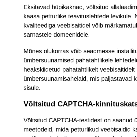
Eksitavad hüpikaknad, võltsitud allalaadi
kaasa petturlike teavituslehtede levikule.
kvaliteediga veebisaitidel võib märkamatu
sarnastele domeenidele.
Mõnes olukorras võib seadmesse installi
ümbersuunamised pahatahtlikele lehtedel
heakskiidetud pahatahtlikelt veebisaitidel
ümbersuunamisahelaid, mis paljastavad kas
sisule.
Võltsitud CAPTCHA-kinnituskat
Võltsitud CAPTCHA-testidest on saanud ü
meetodeid, mida petturlikud veebisaidid k