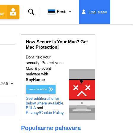
Otsing
Eesti
Logi sisse
ine
How Secure is Your Mac? Get
Mac Protection!
Don't risk your
security. Protect your
Mac & prevent
malware with
SpyHunter
.
esti
Lae alla nüüd
See additional offer
below where available.
EULA
and
Privacy/Cookie Policy
.
Populaarne pahavara