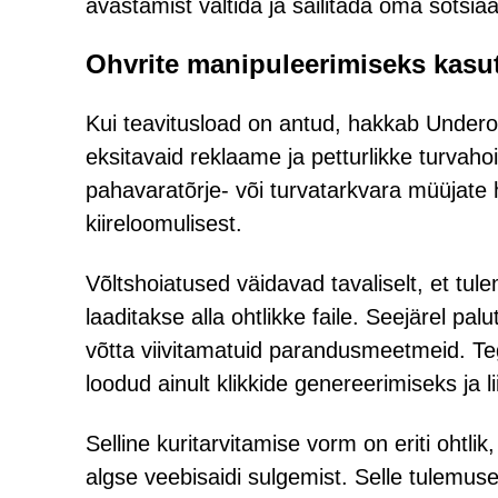
avastamist vältida ja säilitada oma sotsi
Ohvrite manipuleerimiseks kasut
Kui teavitusload on antud, hakkab Under
eksitavaid reklaame ja petturlikke turvaho
pahavaratõrje- või turvatarkvara müüjate h
kiireloomulisest.
Võltshoiatused väidavad tavaliselt, et tu
laaditakse alla ohtlikke faile. Seejärel pa
võtta viivitamatuid parandusmeetmeid. Teg
loodud ainult klikkide genereerimiseks ja 
Selline kuritarvitamise vorm on eriti ohtl
algse veebisaidi sulgemist. Selle tulemus