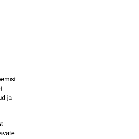
eemist
i
ud ja
st
tavate