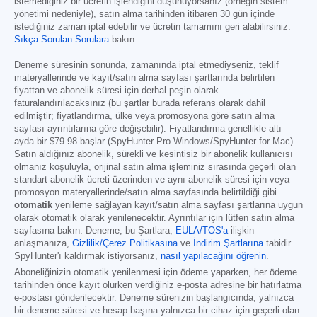
istemediğiniz bir ücretin işlendiğini düşünüyorsanız (örneğin sistem
yönetimi nedeniyle), satın alma tarihinden itibaren 30 gün içinde
istediğiniz zaman iptal edebilir ve ücretin tamamını geri alabilirsiniz.
Sıkça Sorulan Sorulara
bakın.
Deneme süresinin sonunda, zamanında iptal etmediyseniz, teklif
materyallerinde ve kayıt/satın alma sayfası şartlarında belirtilen
fiyattan ve abonelik süresi için derhal peşin olarak
faturalandırılacaksınız (bu şartlar burada referans olarak dahil
edilmiştir; fiyatlandırma, ülke veya promosyona göre satın alma
sayfası ayrıntılarına göre değişebilir). Fiyatlandırma genellikle altı
ayda bir
$79.98
başlar (SpyHunter Pro Windows/SpyHunter for Mac).
Satın aldığınız abonelik, sürekli ve kesintisiz bir abonelik kullanıcısı
olmanız koşuluyla, orijinal satın alma işleminiz sırasında geçerli olan
standart abonelik ücreti üzerinden ve aynı abonelik süresi için veya
promosyon materyallerinde/satın alma sayfasında belirtildiği gibi
otomatik
yenileme sağlayan kayıt/satın alma sayfası şartlarına uygun
olarak otomatik olarak yenilenecektir. Ayrıntılar için lütfen satın alma
sayfasına bakın. Deneme, bu Şartlara,
EULA/TOS'a
ilişkin
anlaşmanıza,
Gizlilik/Çerez Politikasına
ve
İndirim Şartlarına
tabidir.
SpyHunter'ı kaldırmak istiyorsanız,
nasıl yapılacağını öğrenin
.
Aboneliğinizin otomatik yenilenmesi için ödeme yaparken, her ödeme
tarihinden önce kayıt olurken verdiğiniz e-posta adresine bir hatırlatma
e-postası gönderilecektir. Deneme sürenizin başlangıcında, yalnızca
bir deneme süresi ve hesap başına yalnızca bir cihaz için geçerli olan