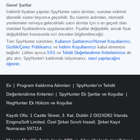
Genel Şartlar
İndirimli fiyattan yapılan SpyHunter satın alımları, sunulan indirimli
abonelik süresi boyunca geçerlidir. Bu sürenin ardından, otomatik
yenilemeler ve/veya gelecekteki satın alımlar için o an geçerli olan
standart fiyatlandırma uygulanacaktır. Fiyatlar değişebilir, ancak fiyat
değişiklikleri konusunda sizi önceden bilgilendireceğiz.
Tüm SpyHunter sürümleri
,
Kullanım Şartlarımız/Hizmet Koşullarımız
,
Gizlilik/Çerez Politikamız
ve
İndirim Koşullarımızı
kabul etmenize
bağlıdır. Lütfen ayrıca
SSS
ve
Tehdit Değerlendirme Kriterlerimize
de
göz atın. SpyHunter'ı kaldırmak istiyorsanız,
nasıl yapılacağını
öğrenin
.
Ev
Program Kaldırma Adımları
SpyHunter'ın Tehdit
Değerlendirme Kriterleri
SpyHunter Ek Şartlar ve Koşullar
RegHunter Ek Hüküm ve Koşullar
Kayıtlı Ofis: 1 Castle Street, 3. Kat, Dublin 2 D02XD82 İrlanda.
EnigmaSoft Limited, Özel Şirket Sınırlı hisseli, Şirket Kayıt
Numarası 597114.