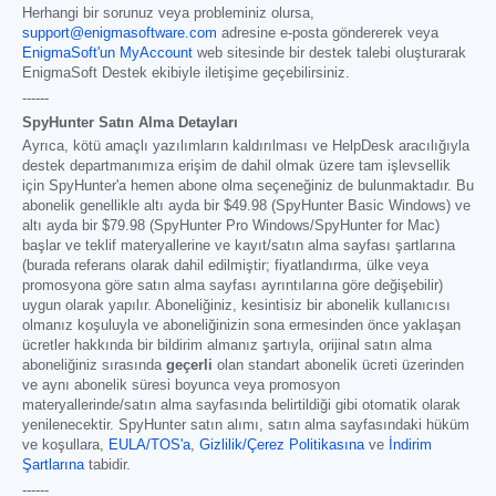
Herhangi bir sorunuz veya probleminiz olursa,
support@enigmasoftware.com
adresine e-posta göndererek veya
EnigmaSoft'un MyAccount
web sitesinde bir destek talebi oluşturarak
EnigmaSoft Destek ekibiyle iletişime geçebilirsiniz.
------
SpyHunter Satın Alma Detayları
Ayrıca, kötü amaçlı yazılımların kaldırılması ve HelpDesk aracılığıyla
destek departmanımıza erişim de dahil olmak üzere tam işlevsellik
için SpyHunter'a hemen abone olma seçeneğiniz de bulunmaktadır. Bu
abonelik genellikle altı ayda bir
$49.98
(SpyHunter Basic Windows) ve
altı ayda bir
$79.98
(SpyHunter Pro Windows/SpyHunter for Mac)
başlar ve teklif materyallerine ve kayıt/satın alma sayfası şartlarına
(burada referans olarak dahil edilmiştir; fiyatlandırma, ülke veya
promosyona göre satın alma sayfası ayrıntılarına göre değişebilir)
uygun olarak yapılır. Aboneliğiniz, kesintisiz bir abonelik kullanıcısı
olmanız koşuluyla ve aboneliğinizin sona ermesinden önce yaklaşan
ücretler hakkında bir bildirim almanız şartıyla, orijinal satın alma
aboneliğiniz sırasında
geçerli
olan standart abonelik ücreti üzerinden
ve aynı abonelik süresi boyunca veya promosyon
materyallerinde/satın alma sayfasında belirtildiği gibi otomatik olarak
yenilenecektir. SpyHunter satın alımı, satın alma sayfasındaki hüküm
ve koşullara,
EULA/TOS'a
,
Gizlilik/Çerez Politikasına
ve
İndirim
Şartlarına
tabidir.
------