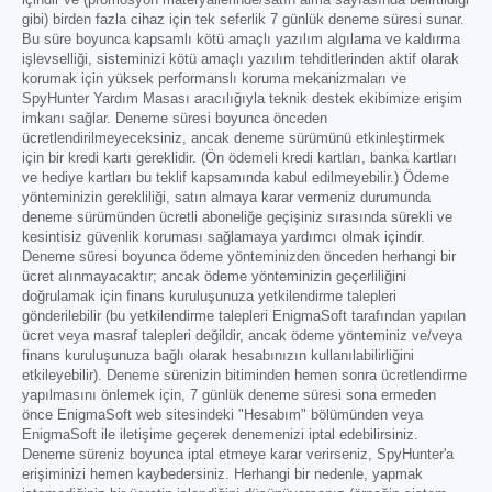
gibi) birden fazla cihaz için tek seferlik 7 günlük deneme süresi sunar.
Bu süre boyunca kapsamlı kötü amaçlı yazılım algılama ve kaldırma
işlevselliği, sisteminizi kötü amaçlı yazılım tehditlerinden aktif olarak
korumak için yüksek performanslı koruma mekanizmaları ve
SpyHunter Yardım Masası aracılığıyla teknik destek ekibimize erişim
imkanı sağlar. Deneme süresi boyunca önceden
ücretlendirilmeyeceksiniz, ancak deneme sürümünü etkinleştirmek
için bir kredi kartı gereklidir. (Ön ödemeli kredi kartları, banka kartları
ve hediye kartları bu teklif kapsamında kabul edilmeyebilir.) Ödeme
yönteminizin gerekliliği, satın almaya karar vermeniz durumunda
deneme sürümünden ücretli aboneliğe geçişiniz sırasında sürekli ve
kesintisiz güvenlik koruması sağlamaya yardımcı olmak içindir.
Deneme süresi boyunca ödeme yönteminizden önceden herhangi bir
ücret alınmayacaktır; ancak ödeme yönteminizin geçerliliğini
doğrulamak için finans kuruluşunuza yetkilendirme talepleri
gönderilebilir (bu yetkilendirme talepleri EnigmaSoft tarafından yapılan
ücret veya masraf talepleri değildir, ancak ödeme yönteminiz ve/veya
finans kuruluşunuza bağlı olarak hesabınızın kullanılabilirliğini
etkileyebilir). Deneme sürenizin bitiminden hemen sonra ücretlendirme
yapılmasını önlemek için, 7 günlük deneme süresi sona ermeden
önce EnigmaSoft web sitesindeki "Hesabım" bölümünden veya
EnigmaSoft ile iletişime geçerek denemenizi iptal edebilirsiniz.
Deneme süreniz boyunca iptal etmeye karar verirseniz, SpyHunter'a
erişiminizi hemen kaybedersiniz. Herhangi bir nedenle, yapmak