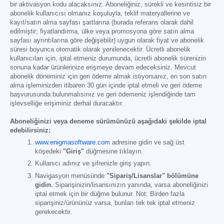
bir aktivasyon kodu alacaksınız. Aboneliğiniz, sürekli ve kesintisiz bir
abonelik kullanıcısı olmanız koşuluyla, teklif materyallerine ve
kayıt/satın alma sayfası şartlarına (burada referans olarak dahil
edilmiştir; fiyatlandırma, ülke veya promosyona göre satın alma
sayfası ayrıntılarına göre değişebilir) uygun olarak fiyat ve abonelik
süresi boyunca otomatik olarak yenilenecektir. Ücretli abonelik
kullanıcıları için, iptal etmeniz durumunda, ücretli abonelik sürenizin
sonuna kadar ürünlerinize erişmeye devam edeceksiniz. Mevcut
abonelik döneminiz için geri ödeme almak istiyorsanız, en son satın
alma işleminizden itibaren 30 gün içinde iptal etmeli ve geri ödeme
başvurusunda bulunmalısınız ve geri ödemeniz işlendiğinde tam
işlevselliğe erişiminiz derhal duracaktır.
Aboneliğinizi veya deneme sürümünüzü aşağıdaki şekilde iptal
edebilirsiniz:
www.enigmasoftware.com
adresine gidin ve sağ üst
köşedeki
"Giriş"
düğmesine tıklayın.
Kullanıcı adınız ve şifrenizle giriş yapın.
Navigasyon menüsünde
"Sipariş/Lisanslar" bölümüne
gidin.
Siparişinizin/lisansınızın yanında, varsa aboneliğinizi
iptal etmek için bir düğme bulunur. Not: Birden fazla
siparişiniz/ürününüz varsa, bunları tek tek iptal etmeniz
gerekecektir.