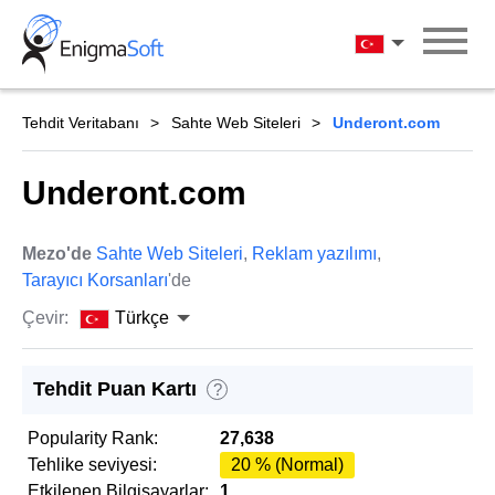
Skip
to
Türkçe
content
Tehdit Veritabanı
Sahte Web Siteleri
Underont.com
Underont.com
Mezo'de
Sahte Web Siteleri
,
Reklam yazılımı
,
Tarayıcı Korsanları
'de
Çevir:
Türkçe
Tehdit Puan Kartı
?
Popularity Rank:
27,638
Tehlike seviyesi:
20 % (Normal)
Etkilenen Bilgisayarlar:
1