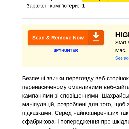
Заражені комп’ютери:
1
HI
Scan & Remove Now
Start
Mac.
SPYHUNTER
See add
Безпечні звички перегляду веб-сторінок
перенасиченому оманливими веб-сайт
кампаніями зі сповіщеннями. Шахрайськ
маніпуляцій, розроблені для того, щоб
підказками. Серед найпоширеніших так
сфабриковані попередження про шкідли