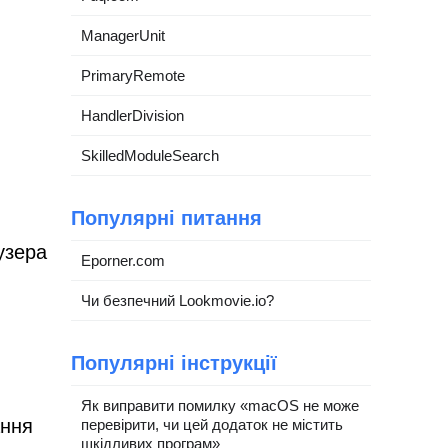
ManagerUnit
PrimaryRemote
HandlerDivision
SkilledModuleSearch
Популярні питання
узера
Eporner.com
Чи безпечний Lookmovie.io?
Популярні інструкції
Як виправити помилку «macOS не може
ання
перевірити, чи цей додаток не містить
шкідливих програм»