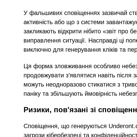
У фальшивих сповіщеннях зазвичай ств
активність або що з системи завантажу
закликають відкрити нібито «звіт про 
виправлення ситуації. Насправді ці по
виключно для генерування кліків та пе
Ця форма зловживання особливо небезп
продовжувати з’являтися навіть після з
можуть неодноразово стикатися з трив
паніку та збільшують ймовірність небез
Ризики, пов'язані зі сповіщен
Сповіщення, що генеруються Underont.
загрози кібербезпеці та конфіденційно