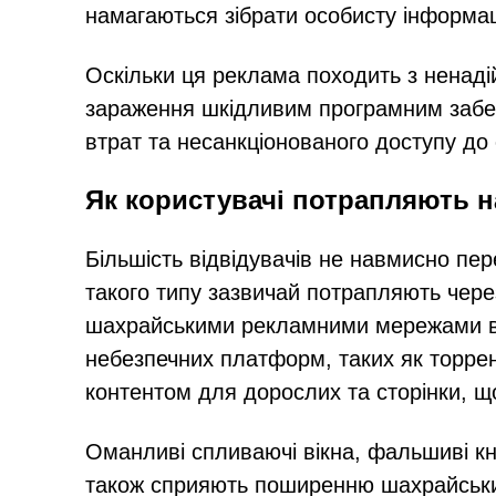
намагаються зібрати особисту інформац
Оскільки ця реклама походить з ненаді
зараження шкідливим програмним забез
втрат та несанкціонованого доступу до 
Як користувачі потрапляють н
Більшість відвідувачів не навмисно пе
такого типу зазвичай потрапляють чере
шахрайськими рекламними мережами в І
небезпечних платформ, таких як торрент
контентом для дорослих та сторінки, що
Оманливі спливаючі вікна, фальшиві кн
також сприяють поширенню шахрайських