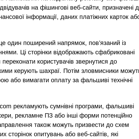
ідувачів на фішингові веб-сайти, призначені 
нансової інформації, даних платіжних карток аб
ще один поширений напрямок, пов’язаний із
нями. Ці сторінки відображають сфабриковані
 переконати користувачів звернутися до
якими керують шахраї. Потім зловмисники можут
ою або вимагати оплату за фальшиві технічні
.com рекламують сумнівні програми, фальшиві
кери, рекламне ПЗ або інші форми потенційно
аправлення також можуть призвести до схем
 сторінок опитувань або веб-сайтів, які