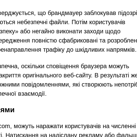
ерджується, що брандмауер заблокував підозр
ються небезпечні файли. Потім користувачів
безпеку» або негайно виконати заходи щодо
передження повністю сфабриковані та розроблен
ренаправлення трафіку до шкідливих напрямків.
ечна, оскільки сповіщення браузера можуть
акриття оригінального веб-сайту. В результаті ж
ожними повідомленнями, які створюють непотрі
печної взаємодії.
нями
com, можуть наражати користувачів на численні
сті. Натискання на надіслану рекламу або фальш