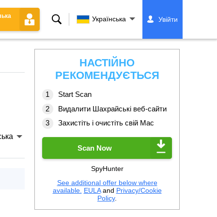
лька
Пошук
Українська
Увійти
НАСТІЙНО
РЕКОМЕНДУЄТЬСЯ
Start Scan
Видалити Шахрайські веб-сайти
Захистіть і очистіть свій Mac
ська
Scan Now
SpyHunter
See additional offer below where
available.
EULA
and
Privacy/Cookie
Policy
.