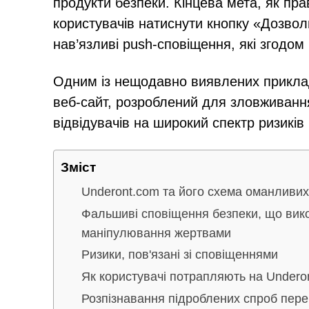
продукти безпеки. Кінцева мета, як пр
користувачів натиснути кнопку «Дозвол
нав’язливі push-сповіщення, які згодо
Одним із нещодавно виявлених приклад
веб-сайт, розроблений для зловживанн
відвідувачів на широкий спектр ризиків
Зміст
Underont.com та його схема оманливи
Фальшиві сповіщення безпеки, що вик
маніпулювання жертвами
Ризики, пов'язані зі сповіщеннями
Як користувачі потрапляють на Undero
Розпізнавання підроблених спроб пер