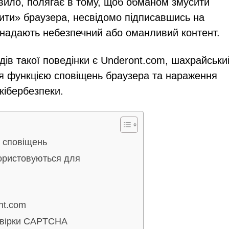
авило, полягає в тому, щоб обманом змусити
ити» браузера, несвідомо підписавшись на
м надають небезпечний або оманливий контент.
ів такої поведінки є Underont.com, шахрайськи
я функцією сповіщень браузера та нараження
 кібербезпеки.
х сповіщень
ористовуються для
nt.com
евірки CAPTCHA