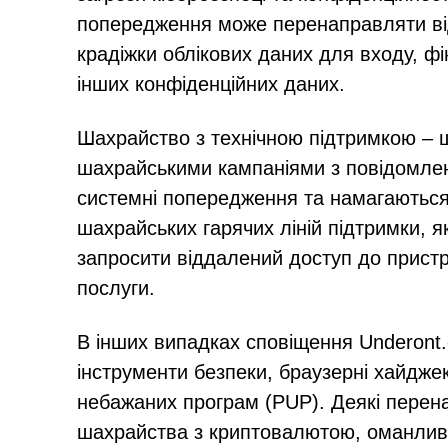
попередження може перенаправляти відв
крадіжки облікових даних для входу, фі
інших конфіденційних даних.
Шахрайство з технічною підтримкою – 
шахрайськими кампаніями з повідомлен
системні попередження та намагаються
шахрайських гарячих ліній підтримки, 
запросити віддалений доступ до пристр
послуги.
В інших випадках сповіщення Underont
інструменти безпеки, браузерні хайдже
небажаних програм (PUP). Деякі перен
шахрайства з криптовалютою, оманливих