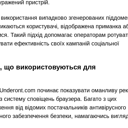
уражений пристрій.
 використання випадково згенерованих піддомен
тикаються користувачі, відображена приманка а
ися. Такий підхід допомагає операторам ротува
вати ефективність своїх кампаній соціальної
, що використовуються для
 Underont.com починає показувати оманливу ре
з систему сповіщень браузера. Багато з цих
ння від відомих постачальників антивірусного
ного забезпечення безпеки, намагаючись вигля