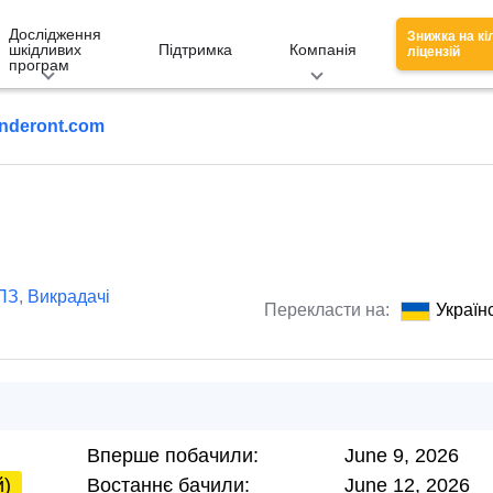
Дослідження
Знижка на кі
шкідливих
Підтримка
Компанія
ліцензій
програм
nderont.com
ПЗ
,
Викрадачі
Перекласти на:
Україн
Вперше побачили:
June 9, 2026
й)
Востаннє бачили:
June 12, 2026