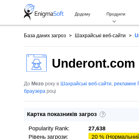
Skip
to
Додому
Продукти
content
База даних загроз
Шахрайські веб-сайти
U
Underont.com
До
Mezo
року в
Шахрайські веб-сайти
,
рекламне 
браузера
році
Картка показників загроз
?
Popularity Rank:
27,638
Рівень загрози:
20 % (Нормальни