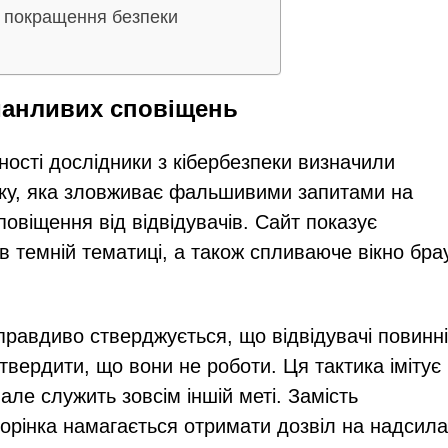
а покращення безпеки
манливих сповіщень
вності дослідники з кібербезпеки визначили
нку, яка зловживає фальшивими запитами на
овіщення від відвідувачів. Сайт показує
 темній тематиці, а також спливаюче вікно бра
правдиво стверджується, що відвідувачі повинні
твердити, що вони не роботи. Ця тактика імітує
ле служить зовсім іншій меті. Замість
орінка намагається отримати дозвіл на надсил