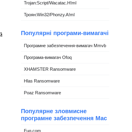
Trojan:Script/Wacatac.H!ml
Троян:Win32/Phonzy.A!ml
Популярні програми-вимагачі
й
Програмне забезпечення-вимагач Mmvb
Програма-вимагач Ofoq
XHAMSTER Ransomware
Hlas Ransomware
Poaz Ransomware
Популярне зловмисне
програмне забезпечення Mac
Fuq.com