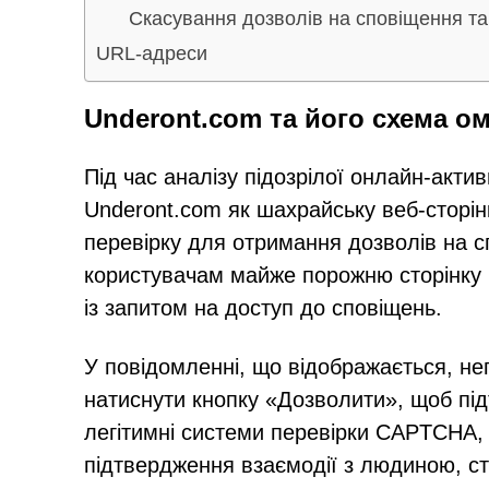
Скасування дозволів на сповіщення т
URL-адреси
Underont.com та його схема о
Під час аналізу підозрілої онлайн-акти
Underont.com як шахрайську веб-сторі
перевірку для отримання дозволів на сп
користувачам майже порожню сторінку в
із запитом на доступ до сповіщень.
У повідомленні, що відображається, не
натиснути кнопку «Дозволити», щоб під
легітимні системи перевірки CAPTCHA, а
підтвердження взаємодії з людиною, ст