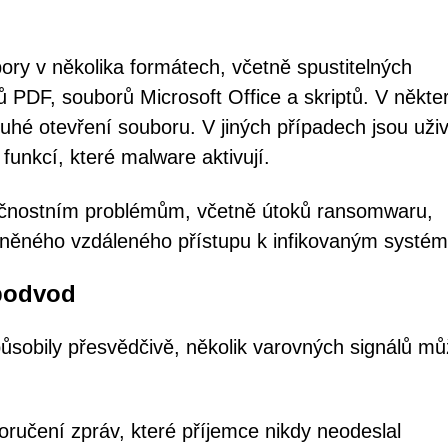
bory v několika formátech, včetně spustitelných
PDF, souborů Microsoft Office a skriptů. V někte
uhé otevření souboru. V jiných případech jsou uživ
unkcí, které malware aktivují.
ečnostním problémům, včetně útoků ransomwaru,
vněného vzdáleného přístupu k infikovaným systé
 podvod
působily přesvědčivě, několik varovných signálů m
učení zpráv, které příjemce nikdy neodeslal