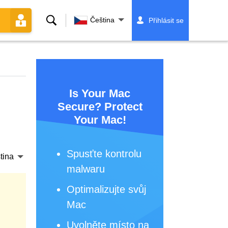
Vyhledávání
Čeština
Přihlásit se
Is Your Mac
Secure? Protect
Your Mac!
Spusťte kontrolu
tina
malwaru
Optimalizujte svůj
Mac
Uvolněte místo na