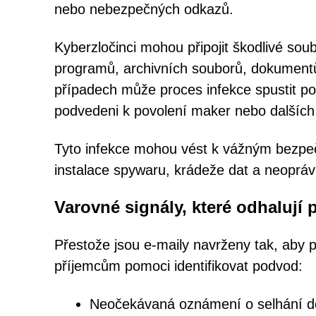
nebo nebezpečných odkazů.
Kyberzločinci mohou připojit škodlivé sou
programů, archivních souborů, dokumentů 
případech může proces infekce spustit po
podvedeni k povolení maker nebo dalších f
Tyto infekce mohou vést k vážným bezp
instalace spywaru, krádeže dat a neoprá
Varovné signály, které odhalují
Přestože jsou e-maily navrženy tak, aby 
příjemcům pomoci identifikovat podvod:
Neočekávaná oznámení o selhání dor