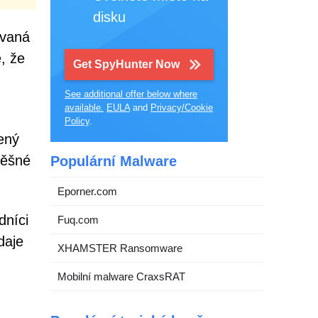
disku
ovaná
, že
Get SpyHunter Now
See additional offer below where
available.
EULA
and
Privacy/Cookie
Policy
.
ený
pěšné
Populární Malware
Eporner.com
dníci
Fuq.com
daje
XHAMSTER Ransomware
Mobilní malware CraxsRAT