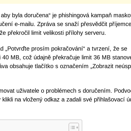
o, aby byla doručena“ je phishingová kampaň mask
čení e-mailu. Zpráva se snaží přesvědčit příjemce
 překročil limit velikosti přílohy serveru.
d „Potvrďte prosím pokračování“ a tvrzení, že se
ti 40 MB, což údajně překračuje limit 36 MB stanov
práva obsahuje tlačítko s označením „Zobrazit neús
rmovat uživatele o problémech s doručením. Podvo
klikli na vložený odkaz a zadali své přihlašovací ú