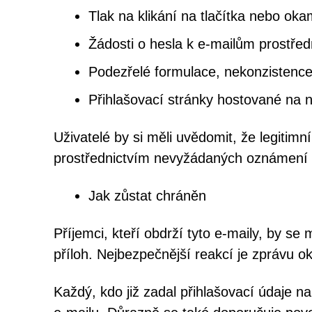
Tlak na klikání na tlačítka nebo ok
Žádosti o hesla k e-mailům prostřed
Podezřelé formulace, nekonzistence
Přihlašovací stránky hostované na
Uživatelé by si měli uvědomit, že legitim
prostřednictvím nevyžádaných oznámení o
Jak zůstat chráněn
Příjemci, kteří obdrží tyto e-maily, by se
příloh. Nejbezpečnější reakcí je zprávu 
Každý, kdo již zadal přihlašovací údaje n