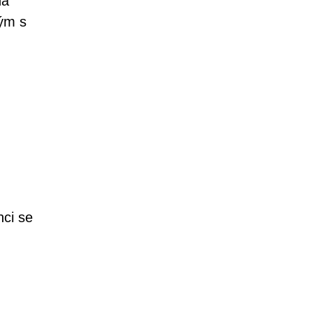
na
ným s
nci se