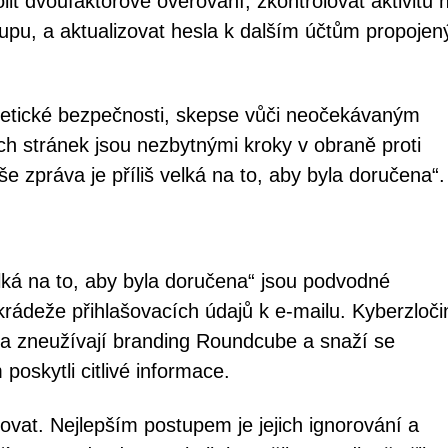
it dvoufaktorové ověřování, zkontrolovat aktivitu 
upu, a aktualizovat hesla k dalším účtům propoje
rnetické bezpečnosti, skepse vůči neočekávaným
ch stránek jsou nezbytnými kroky v obraně proti
 zpráva je příliš velká na to, aby byla doručena“.
elká na to, aby byla doručena“ jsou podvodné
rádeže přihlašovacích údajů k e-mailu. Kyberzloči
 a zneužívají branding Roundcube a snaží se
 poskytli citlivé informace.
vat. Nejlepším postupem je jejich ignorování a