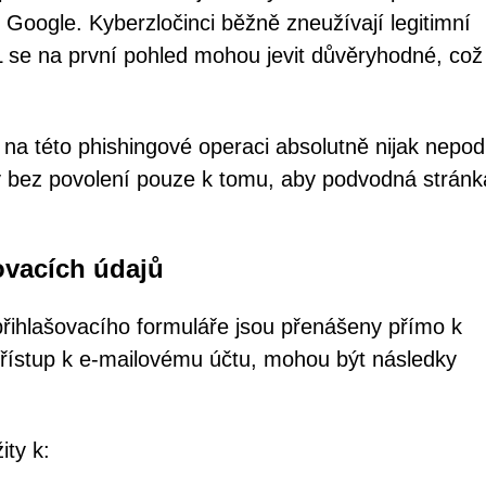
i Google. Kyberzločinci běžně zneužívají legitimní
 se na první pohled mohou jevit důvěryhodné, což 
na této phishingové operaci absolutně nijak nepodí
y bez povolení pouze k tomu, aby podvodná stránk
ovacích údajů
řihlašovacího formuláře jsou přenášeny přímo k
 přístup k e-mailovému účtu, mohou být následky
ty k: