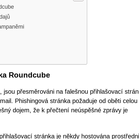
ndcube
dajů
kampaněmi
nka Roundcube
o, jsou přesměrováni na falešnou přihlašovací strán
il. Phishingová stránka požaduje od oběti celou
lešný dojem, že k přečtení neúspěšné zprávy je
 přihlašovací stránka je někdy hostována prostředn