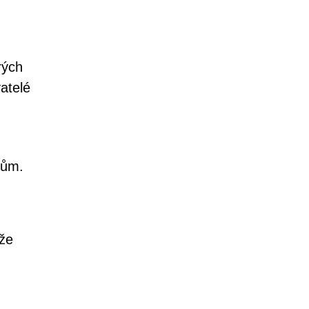
rých
atelé
mům.
ůže