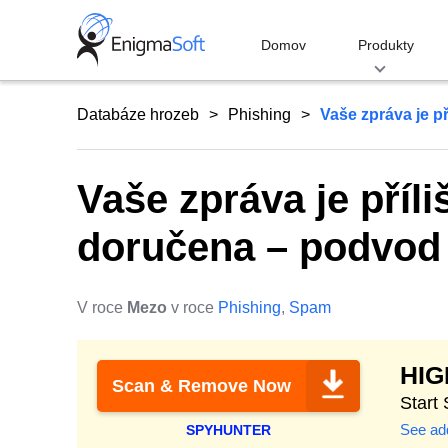
Skip
to
Domov
Produkty
content
Databáze hrozeb
Phishing
Vaše zpráva je př
Vaše zpráva je příli
doručena – podvod 
V roce
Mezo
v roce
Phishing
,
Spam
HI
Scan & Remove Now
Start
See add
SPYHUNTER