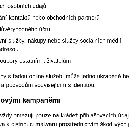
ých osobních údajů
ání kontaktů nebo obchodních partnerů
 důvěryhodného účtu
ní služby, nákupy nebo služby sociálních médií
adresou
soubory ostatním uživatelům
eny s řadou online služeb, může jedno ukradené he
 a podvodům souvisejícím s identitou.
amovými kampaněmi
 vždy omezují pouze na krádež přihlašovacích údaj
k distribuci malwaru prostřednictvím škodlivých 