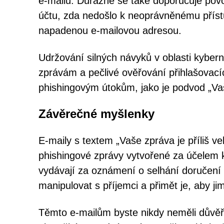
e-mailu. Důrazně se také doporučuje povol
účtu, zda nedošlo k neoprávněnému příst
napadenou e-mailovou adresou.
Udržování silných návyků v oblasti kybe
zprávám a pečlivé ověřování přihlašovací
phishingovým útokům, jako je podvod „Vaše
Závěrečné myšlenky
E-maily s textem „Vaše zpráva je příliš v
phishingové zprávy vytvořené za účelem k
vydávají za oznámení o selhání doručení
manipulovat s příjemci a přimět je, aby jim
Těmto e-mailům byste nikdy neměli důvěřo