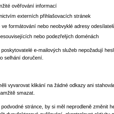
amžité ověřování informací
nictvím externích přihlašovacích stránek
 ve formátování nebo neobvyklé adresy odesílatel
 nesouvisejících nebo podezřelých doménách
ní poskytovatelé e-mailových služeb nepožadují hes
 selhání doručení.
 měli vyvarovat klikání na žádné odkazy ani stahová
okamžitě smazat.
a podvodné stránce, by si měl neprodleně změnit h