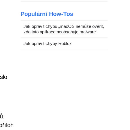
Populární How-Tos
Jak opravit chybu „macOS nemůže ověřit,
zda tato aplikace neobsahuje malware“
Jak opravit chyby Roblox
slo
ů.
příloh