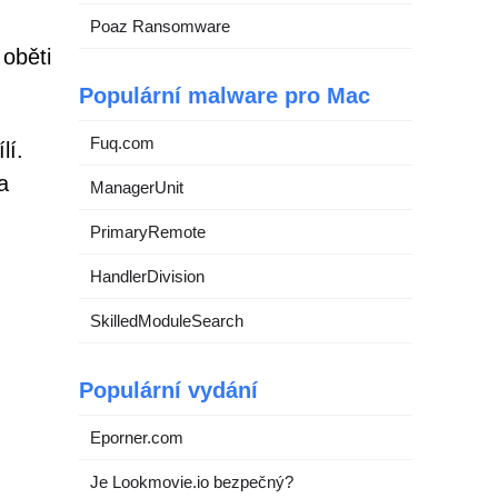
Poaz Ransomware
oběti
Populární malware pro Mac
Fuq.com
lí.
a
ManagerUnit
PrimaryRemote
HandlerDivision
SkilledModuleSearch
Populární vydání
Eporner.com
Je Lookmovie.io bezpečný?