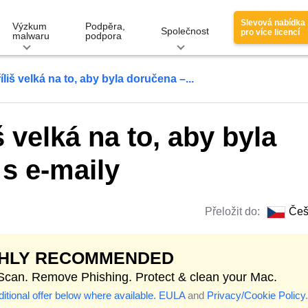
Slevová nabídka
Výzkum
Podpěra,
Společnost
pro více licencí
malwaru
podpora
íliš velká na to, aby byla doručena –...
š velká na to, aby byla
s e-maily
Přeložit do:
Češ
GHLY RECOMMENDED
 Scan. Remove Phishing. Protect & clean your Mac.
itional offer below where available.
EULA
and
Privacy/Cookie Policy
.