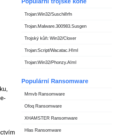
Populární trojské koně
Trojan:Win32/Suschil!rfn
Trojan.Malware.300983.Susgen
Trojský kůň: Win32/Cloxer
Trojan:Script/Wacatac.H!ml
Trojan:Win32/Phonzy.A!ml
Populární Ransomware
ku,
Mmvb Ransomware
 e-
Ofoq Ransomware
XHAMSTER Ransomware
Hlas Ransomware
ictvím