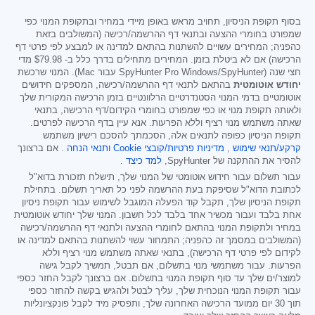
בסוף תקופת הניסיון, תחויב מראש באופן מיידי במחיר ובתקופת המנוי כפי
שמפורט בחומרי ההצעה ובתנאי דף ההרשמה/רכישה (המשולבים בזאת
כהפניה; המחירים עשויים להשתנות בהתאם למדינה או למבצע לפי פרטי דף
הרכישה) אם לא ביטלת בזמן. המחירים מתחילים בדרך כלל ב-
$79.98
מדי
חצי שנה (SpyHunter Pro Windows/SpyHunter עבור Mac). המנוי שרכשת
יחודש אוטומטית
בהתאם לתנאי דף ההרשמה/רכישה, המספקים חידושים
אוטומטיים בדמי המנוי הסטנדרטיים הרלוונטיים בזמן הרכישה המקורית שלך
ולאותה תקופת מנוי או כפי שמפורט בחומרי הקידום/דף הרכישה, בתנאי
שאתה משתמש מנוי רציף וללא הפרעות. אנא עיין בדף הרכישה לפרטים.
תקופת הניסיון כפופה לתנאים אלה, הסכמתך להסכם רישיון משתמש
קרקע/תנאי שימוש
,
מדיניות פרטיות/קובצי Cookie
ותנאי הנחה
. אם ברצונך
להסיר את ההתקנה של SpyHunter,
למד כיצד
.
עבור תשלום עבור חידוש אוטומטי של המנוי שלך, תישלח תזכורת בדוא"ל
לכתובת הדוא"ל שסיפקת בעת ההרשמה לפני כל תאריך תשלום. בתחילת
תקופת הניסיון שלך, תקבל קוד הפעלה המוגבל לשימוש עבור תקופת ניסיון
אחת בלבד ועבור מכשיר אחד בלבד לכל חשבון. המנוי שלך יחודש אוטומטית
במחיר ולתקופת המנוי בהתאם לחומרי ההצעה ולתנאי דף ההרשמה/רכישה
(המשולבים במסמך זה כהפניה; התמחור עשוי להשתנות בהתאם למדינה או
לקידום לפי פרטי דף הרכישה), בתנאי שאתה משתמש מנוי רציף וללא
הפרעות. עבור משתמשי מנוי בתשלום, אם תבטל, תמשיך לקבל גישה
למוצר/ים שלך עד סוף תקופת המנוי בתשלום. אם ברצונך לקבל החזר כספי
עבור תקופת המנוי הנוכחית שלך, עליך לבטל ולהגיש בקשה להחזר כספי
תוך 30 יום ממועד הרכישה האחרונה שלך, ותפסיק מיד לקבל פונקציונליות