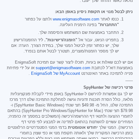
מלאה כאשר ההחזר שלך יעובד.
ניתן לבטל מנוי או תקופת ניסיון באופן הבא:
כנסו לאתר
www.enigmasoftware.com
ולחצו על כפתור
"התחברות"
בפינה הימנית העליונה.
התחבר באמצעות שם המשתמש והסיסמה שלך.
בתפריט הניווט, עבור אל
"הזמנה/רישיונות".
ליד ההזמנה/רישיון
שלך, יש כפתור זמין לביטול המנוי שלך, במידת הצורך. הערה: אם
יש לך מספר הזמנות/מוצרים, תצטרך לבטל אותם בנפרד.
אם יש לכם שאלות או בעיות, תוכלו ליצור קשר עם תמיכת EnigmaSoft
באמצעות דוא"ל לכתובת
support@enigmasoftware.com
או על ידי פתיחת
פנייה לתמיכה באתר האינטרנט
MyAccount של EnigmaSoft
.
------
פרטי רכישה של SpyHunter
יש לך גם אפשרות להירשם ל-SpyHunter באופן מיידי לקבלת פונקציונליות
מלאה, כולל הסרת תוכנות זדוניות וגישה למחלקת התמיכה שלנו דרך מרכז
התמיכה שלנו, החל מ-
$49.98
חצי שנתי (SpyHunter Basic Windows) ו-
$79.98
חצי שנתי (SpyHunter Pro Windows/SpyHunter for Mac) בהתאם
לחומרי ההצעה ולתנאי דף ההרשמה/רכישה (המשולבים במסמך זה כהפניה;
המחירים עשויים להשתנות בהתאם למדינה או למבצע לפי פרטי דף
הרכישה). המנוי שלך
יחודש אוטומטית
בדמי המנוי הסטנדרטיים הרלוונטיים
בזמן הרכישה המקורית שלך ולאותה תקופת מנוי או כפי שצוין בחומרי
הקידום/דף הרכישה, בתנאי שאתה משתמש מנוי רציף וללא הפרעות ועבורם