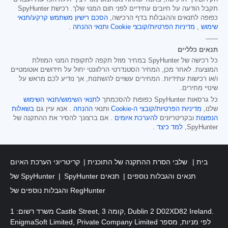
תקבל הודעה על חיובים עתידיים לפני תום המנוי שלך. רכישת SpyHunter
כפופה לתנאים וההגבלות בדף הרכישה,
הסכם רישיון משתמש קרקע/תנאי
שימוש
,
מדיניות הפרטיות/קובצי Cookie
ותנאי ההנחה
.
------
תנאים כלליים
כל רכישה של SpyHunter במחיר מוזל תקפה לתקופת המנוי המוזלת
המוצעת. לאחר מכן, המחיר הסטנדרטי הרלוונטי יחול על חידושים אוטומטיים
ו/או רכישות עתידיות. המחירים עשויים להשתנות, אך נודיע לכם מראש על
שינויי מחירים.
כל גרסאות SpyHunter כפופות להסכמתך
לתנאי השימוש/תנאי השימוש
שלנו,
מדיניות הפרטיות/קובצי ה-Cookie
ותנאי
ההנחה
. אנא עיין גם
בשאלות
הנפוצות
ובקריטריונים
להערכת איומים
. אם ברצונך להסיר את ההתקנה של
SpyHunter,
למד כיצד
.
בית
שלבי הסרת ההתקנה של התוכנית
קריטריוני הערכת האיום
SpyHunter תנאים והגבלות נוספים
תנאים
של SpyHunter
והגבלות נוספים של RegHunter
משרד רשום: 1 Castle Street, קומה 3, Dublin 2 D02XD82 Ireland.
EnigmaSoft Limited, Private Company Limited לפי מניות, מספר