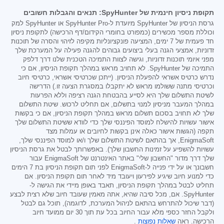
תקופת ניסיון חינמית של SpyHunter: תנאים והגבלות חשובים
גרסת הניסיון של SpyHunter מיועדת ל-SpyHunter Pro או SpyHunter למק
וכוללת מספר מכשירים (כמפורט בחומרי הקידום/דף הרכישה) לתקופת ניסיון
חד פעמית של 7 ימים, המציעה פונקציונליות מקיפה לזיהוי והסרה של תוכנות
זדוניות, אמצעי הגנה בעלי ביצועים גבוהים להגנה פעילה על המערכת שלך
מפני איומי תוכנות זדוניות, וגישה לצוות התמיכה הטכנית שלנו דרך דלפק
התמיכה של SpyHunter. לא תחויב מראש במהלך תקופת הניסיון, אם כי
נדרש כרטיס אשראי להפעלת הניסיון. (ייתכן שכרטיסי אשראי, כרטיסי חיוב
וכרטיסי מתנה ששולמו מראש לא יתקבלו במסגרת הצעה זו.) הדרישה
לשיטת התשלום שלך היא לסייע בהבטחת הגנה רציפה וללא הפרעות
במהלך המעבר מניסיון למנוי בתשלום, אם תחליט לרכוש. שיטת התשלום
שלך לא תחויב בסכום תשלום מראש במהלך תקופת הניסיון, אם כי בקשות
אישור עשויות להישלח למוסד הפיננסי שלך כדי לוודא ששיטת התשלום שלך
תקפה (הגשות אישור כאלה אינן בקשות לחיובים או עמלות מצד
EnigmaSoft, אך בהתאם לשיטת התשלום שלך ו/או למוסד הפיננסי שלך,
עשויות להשפיע על זמינות החשבון שלך). באפשרותך לבטל את גרסת הניסיון
שלך דרך מדור "החשבון שלי" באתר האינטרנט של EnigmaSoft עבור
חשבונך או על ידי פנייה ל-EnigmaSoft לפני תום תקופת הניסיון בת 7 הימים
כדי למנוע חיוב שיגיע לפירעון ויעובד מיד לאחר תום תקופת הניסיון. אם
תחליט לבטל במהלך תקופת הניסיון, תאבד באופן מיידי את הגישה ל-
SpyHunter. אם, מכל סיבה שהיא, אתה מאמין שעובד חיוב שלא רצית לבצע
(דבר שיכול להתרחש בהתאם לניהול המערכת, לדוגמה), תוכל גם לבטל
ולקבל החזר כספי מלא עבור החיוב בכל עת תוך 30 יום ממועד חיוב
הרכישה. ראה
שאלות נפוצות
.