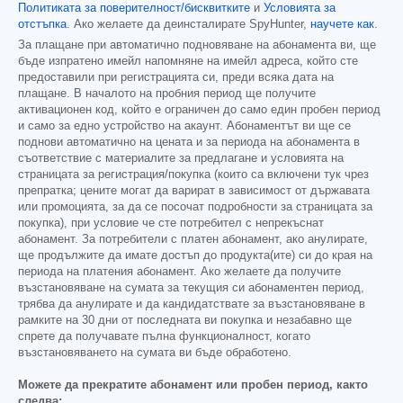
Политиката за поверителност/бисквитките
и
Условията за
отстъпка
. Ако желаете да деинсталирате SpyHunter,
научете как
.
За плащане при автоматично подновяване на абонамента ви, ще
бъде изпратено имейл напомняне на имейл адреса, който сте
предоставили при регистрацията си, преди всяка дата на
плащане. В началото на пробния период ще получите
активационен код, който е ограничен до само един пробен период
и само за едно устройство на акаунт. Абонаментът ви ще се
поднови автоматично на цената и за периода на абонамента в
съответствие с материалите за предлагане и условията на
страницата за регистрация/покупка (които са включени тук чрез
препратка; цените могат да варират в зависимост от държавата
или промоцията, за да се посочат подробности за страницата за
покупка), при условие че сте потребител с непрекъснат
абонамент. За потребители с платен абонамент, ако анулирате,
ще продължите да имате достъп до продукта(ите) си до края на
периода на платения абонамент. Ако желаете да получите
възстановяване на сумата за текущия си абонаментен период,
трябва да анулирате и да кандидатствате за възстановяване в
рамките на 30 дни от последната ви покупка и незабавно ще
спрете да получавате пълна функционалност, когато
възстановяването на сумата ви бъде обработено.
Можете да прекратите абонамент или пробен период, както
следва: