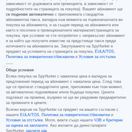
зависимост от държавата или промоцията, в зависимост от
подробностите на страницата за покупка). Вашият абонамент ще
се поднови автоматично
с приложимата стандартна
абонаментна такса, валидна към момента на първоначалната ви
покупка на абонамента, и за същия период на абонамента или
както е посочено в промоционалните материали/страницата за
покупка, при условие че сте потребител с непрекъснат абонамент
и за който ще получите известие за предстоящи такси преди
изтичането на абонамента ви. Закупуването на SpyHunter е
предмет на условията на страницата за покупка,
EULA/TOS
,
Политика за поверителност/бисквитки
и
Условия за отстъпки
.
------
Общи условия
Всяка покупка на SpyHunter с намалена цена е валидна за
предложения период на абонамент с намалена цена. След това
ще се прилагат стандартните цени, приложими към този момент,
за автоматично подновяване и/или бъдещи покупки. Цените
подлежат на промяна, въпреки че ще ви уведомим предварително
за промените в цените.
Всички версии на SpyHunter са предмет на вашето съгласие с
нашите
EULA/TOS
,
Политика за поверителност/бисквитки
и
Условия за отстъпки
. Моля, вижте също нашите
ЧЗВ
и
Критерии
за оценка на заплахите
. Ако желаете да деинсталирате
SpyHunter,
научете как
.