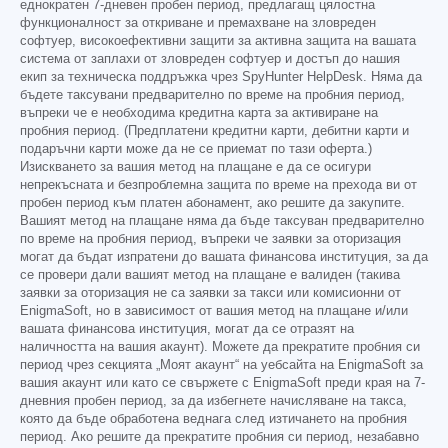
еднократен 7-дневен пробен период, предлагащ цялостна
функционалност за откриване и премахване на зловреден
софтуер, високоефективни защити за активна защита на вашата
система от заплахи от зловреден софтуер и достъп до нашия
екип за техническа поддръжка чрез SpyHunter HelpDesk. Няма да
бъдете таксувани предварително по време на пробния период,
въпреки че е необходима кредитна карта за активиране на
пробния период. (Предплатени кредитни карти, дебитни карти и
подаръчни карти може да не се приемат по тази оферта.)
Изискването за вашия метод на плащане е да се осигури
непрекъсната и безпроблемна защита по време на прехода ви от
пробен период към платен абонамент, ако решите да закупите.
Вашият метод на плащане няма да бъде таксуван предварително
по време на пробния период, въпреки че заявки за оторизация
могат да бъдат изпратени до вашата финансова институция, за да
се провери дали вашият метод на плащане е валиден (такива
заявки за оторизация не са заявки за такси или комисионни от
EnigmaSoft, но в зависимост от вашия метод на плащане и/или
вашата финансова институция, могат да се отразят на
наличността на вашия акаунт). Можете да прекратите пробния си
период чрез секцията „Моят акаунт“ на уебсайта на EnigmaSoft за
вашия акаунт или като се свържете с EnigmaSoft преди края на 7-
дневния пробен период, за да избегнете начисляване на такса,
която да бъде обработена веднага след изтичането на пробния
период. Ако решите да прекратите пробния си период, незабавно