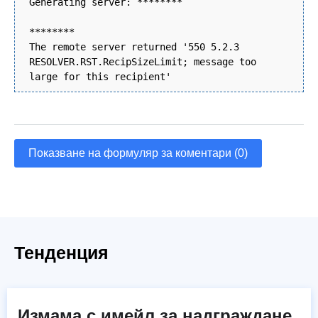
Generating server: ********
********
The remote server returned '550 5.2.3
RESOLVER.RST.RecipSizeLimit; message too
large for this recipient'
Показване на формуляр за коментари (0)
Тенденция
Измама с имейл за надграждане