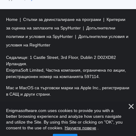
Home
Стъпки за деинсталиране на програми
Критерии
за оценка на заплахите на SpyHunter
Допълнителни
политики и условия на SpyHunter
Допълнителни условия и
условия на RegHunter
Седалище: 1 Castle Street, 3rd Floor, Dublin 2 D02XD82
Ирландия.
EnigmaSoft Limited, Частна компания, ограничена по акции,
регистрационен номер на компанията 597114.
Mac и MacOS са търговски марки на Apple Inc., регистрирани
в САЩ и други страни.
Авторско право 2016-
2026
. EnigmaSoft Ltd. Всички права
Enigmasoftware.com uses cookies to provide you with a
запазени.
better browsing experience and analyze how users navigate
and utilize the Site. By using this Site or clicking on "OK", you
consent to the use of cookies.
Научете повече
.