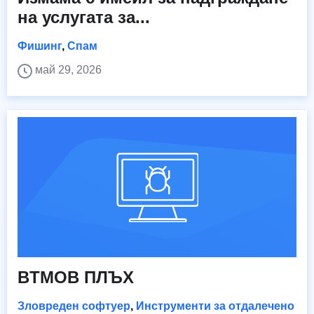
на услугата за...
Фишинг
,
Спам
май 29, 2026
BTMOB ПЛЪХ
Зловреден софтуер
,
Инструменти за отдалечено