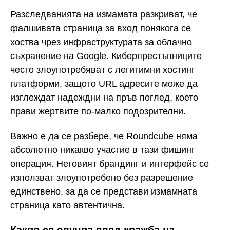
Разследванията на измамата разкриват, че
фалшивата страница за вход понякога се
хоства чрез инфраструктурата за облачно
съхранение на Google. Киберпрестъпниците
често злоупотребяват с легитимни хостинг
платформи, защото URL адресите може да
изглеждат надеждни на пръв поглед, което
прави жертвите по-малко подозрителни.
Важно е да се разбере, че Roundcube няма
абсолютно никакво участие в тази фишинг
операция. Неговият брандинг и интерфейс се
използват злоупотребено без разрешение
единствено, за да се представи измамната
страница като автентична.
Какво се случва след кражба на