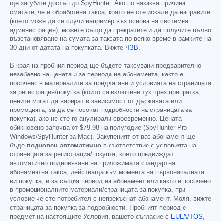
ще загубите достъп до SpyHunter. Ако по някаква причина
смятате, че е обработена такса, която не сте искали да направите
(което може да се случи например въз основа на системна
администрация), можете също да прекратите и да получите пълно
възстановяване на сумата за таксата по всяко време в рамките на
30 дни от датата на покупката. Вижте
ЧЗВ
.
В края на пробния период ще бъдете таксувани предварително
незабавно на цената и за периода на абонамента, както е
посочено в материалите за предлагане и условията на страницата
за регистрация/покупка (които са включени тук чрез препратка;
цените могат да варират в зависимост от държавата или
промоцията, за да се посочат подробности на страницата за
покупка), ако не сте го анулирали своевременно. Цената
обикновено започва от
$79.98
на полугодие (SpyHunter Pro
Windows/SpyHunter за Mac). Закупеният от вас абонамент ще
бъде
подновен автоматично
в съответствие с условията на
страницата за регистрация/покупка, които предвиждат
автоматично подновяване на приложимата стандартна
абонаментна такса, действаща към момента на първоначалната
ви покупка, и за същия период на абонамент или както е посочено
в промоционалните материали/страницата за покупка, при
условие че сте потребител с непрекъснат абонамент. Моля, вижте
страницата за покупка за подробности. Пробният период е
предмет на настоящите Условия, вашето съгласие с
EULA/TOS
,