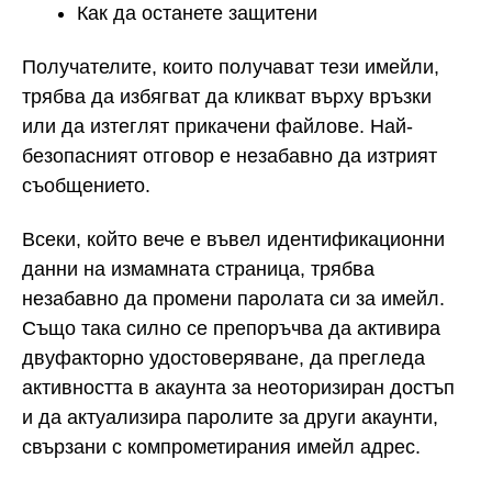
Как да останете защитени
Получателите, които получават тези имейли,
трябва да избягват да кликват върху връзки
или да изтеглят прикачени файлове. Най-
безопасният отговор е незабавно да изтрият
съобщението.
Всеки, който вече е въвел идентификационни
данни на измамната страница, трябва
незабавно да промени паролата си за имейл.
Също така силно се препоръчва да активира
двуфакторно удостоверяване, да прегледа
активността в акаунта за неоторизиран достъп
и да актуализира паролите за други акаунти,
свързани с компрометирания имейл адрес.