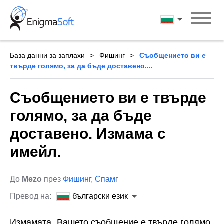
Skip
to
български ези
content
База данни за заплахи
Фишинг
Съобщението ви е
твърде голямо, за да бъде доставено....
Съобщението ви е твърде
голямо, за да бъде
доставено. Измама с
имейл.
До
Mezo
през
Фишинг
,
Спам
г
Превод на:
български език
Измамата „Вашето съобщение е твърде голямо,