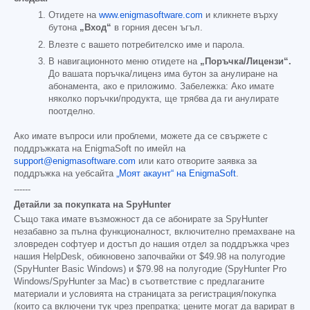
Отидете на
www.enigmasoftware.com
и кликнете върху
бутона
„Вход“
в горния десен ъгъл.
Влезте с вашето потребителско име и парола.
В навигационното меню отидете на
„Поръчка/Лицензи“.
До вашата поръчка/лиценз има бутон за анулиране на
абонамента, ако е приложимо. Забележка: Ако имате
няколко поръчки/продукта, ще трябва да ги анулирате
поотделно.
Ако имате въпроси или проблеми, можете да се свържете с
поддръжката на EnigmaSoft по имейл на
support@enigmasoftware.com
или като отворите заявка за
поддръжка на уебсайта
„Моят акаунт“ на EnigmaSoft
.
------
Детайли за покупката на SpyHunter
Също така имате възможност да се абонирате за SpyHunter
незабавно за пълна функционалност, включително премахване на
зловреден софтуер и достъп до нашия отдел за поддръжка чрез
нашия HelpDesk, обикновено започвайки от
$49.98
на полугодие
(SpyHunter Basic Windows) и
$79.98
на полугодие (SpyHunter Pro
Windows/SpyHunter за Mac) в съответствие с предлаганите
материали и условията на страницата за регистрация/покупка
(които са включени тук чрез препратка; цените могат да варират в