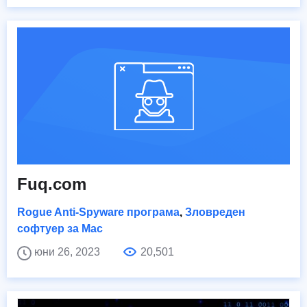
Fuq.com
Rogue Anti-Spyware програма
,
Зловреден
софтуер за Mac
юни 26, 2023
20,501