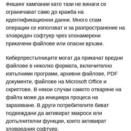
Фишинг кампании като тази не винаги се
ограничават само до кражба на
идентификационни данни. Много спам
операции се използват и за разпространение на
зловреден софтуер чрез злонамерени
прикачени файлове или опасни връзки.
Киберпрестъпниците могат да прикачат вредни
файлове в няколко формата, включително
изпълними програми, архивни файлове, PDF
документи, файлове на Microsoft Office и
скриптове. В някои случаи самото отваряне на
файла може да инициира процеса на
заразяване. В други потребителите биват
подвеждани да активират макроси или
допълнителни функции, които активират
зловредния софтуер.