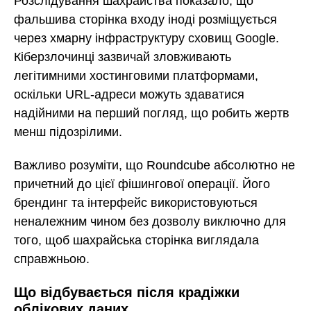
Розслідування шахрайства показало, що
фальшива сторінка входу іноді розміщується
через хмарну інфраструктуру сховищ Google.
Кіберзлочинці зазвичай зловживають
легітимними хостинговими платформами,
оскільки URL-адреси можуть здаватися
надійними на перший погляд, що робить жертв
менш підозрілими.
Важливо розуміти, що Roundcube абсолютно не
причетний до цієї фішингової операції. Його
брендинг та інтерфейс використовуються
неналежним чином без дозволу виключно для
того, щоб шахрайська сторінка виглядала
справжньою.
Що відбувається після крадіжки
облікових даних