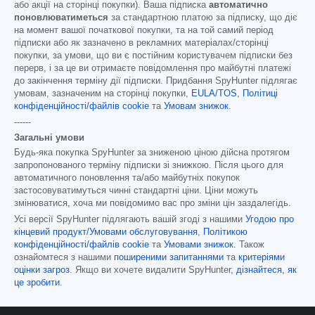
або акції на сторінці покупки). Ваша підписка
автоматично
поновлюватиметься
за стандартною платою за підписку, що діє
на момент вашої початкової покупки, та на той самий період
підписки або як зазначено в рекламних матеріалах/сторінці
покупки, за умови, що ви є постійним користувачем підписки без
перерв, і за це ви отримаєте повідомлення про майбутні платежі
до закінчення терміну дії підписки. Придбання SpyHunter підлягає
умовам, зазначеним на сторінці покупки,
EULA/TOS
,
Політиці
конфіденційності/файлів cookie
та
Умовам знижок
.
------
Загальні умови
Будь-яка покупка SpyHunter за зниженою ціною дійсна протягом
запропонованого терміну підписки зі знижкою. Після цього для
автоматичного поновлення та/або майбутніх покупок
застосовуватимуться чинні стандартні ціни. Ціни можуть
змінюватися, хоча ми повідомимо вас про зміни цін заздалегідь.
Усі версії SpyHunter підлягають вашій згоді з нашими
Угодою про
кінцевий продукт/Умовами обслуговування
,
Політикою
конфіденційності/файлів cookie
та
Умовами знижок
. Також
ознайомтеся з нашими
поширеними запитаннями
та
критеріями
оцінки загроз
. Якщо ви хочете видалити SpyHunter,
дізнайтеся, як
це зробити
.