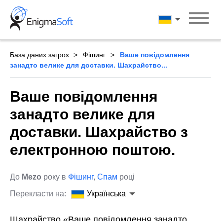
Skip
to
Українська
content
База даних загроз
Фішинг
Ваше повідомлення
занадто велике для доставки. Шахрайство...
Ваше повідомлення
занадто велике для
доставки. Шахрайство з
електронною поштою.
До
Mezo
року в
Фішинг
,
Спам
році
Перекласти на:
Українська
Шахрайство «Ваше повідомлення занадто