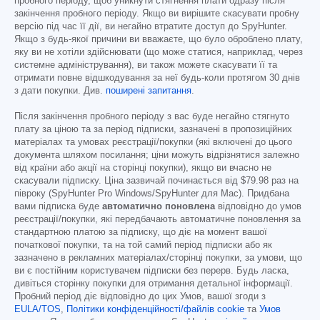
пробного періоду, щоб уникнути стягнення плати одразу після
закінчення пробного періоду. Якщо ви вирішите скасувати пробну
версію під час її дії, ви негайно втратите доступ до SpyHunter.
Якщо з будь-якої причини ви вважаєте, що було оброблено плату,
яку ви не хотіли здійснювати (що може статися, наприклад, через
системне адміністрування), ви також можете скасувати її та
отримати повне відшкодування за неї будь-коли протягом 30 днів
з дати покупки. Див.
поширені запитання
.
Після закінчення пробного періоду з вас буде негайно стягнуто
плату за ціною та за період підписки, зазначені в пропозиційних
матеріалах та умовах реєстрації/покупки (які включені до цього
документа шляхом посилання; ціни можуть відрізнятися залежно
від країни або акції на сторінці покупки), якщо ви вчасно не
скасували підписку. Ціна зазвичай починається від
$79.98
раз на
півроку (SpyHunter Pro Windows/SpyHunter для Mac). Придбана
вами підписка буде
автоматично поновлена
відповідно до умов
реєстрації/покупки, які передбачають автоматичне поновлення за
стандартною платою за підписку, що діє на момент вашої
початкової покупки, та на той самий період підписки або як
зазначено в рекламних матеріалах/сторінці покупки, за умови, що
ви є постійним користувачем підписки без перерв. Будь ласка,
дивіться сторінку покупки для отримання детальної інформації.
Пробний період діє відповідно до цих Умов, вашої згоди з
EULA/TOS
,
Політики конфіденційності/файлів cookie
та
Умов