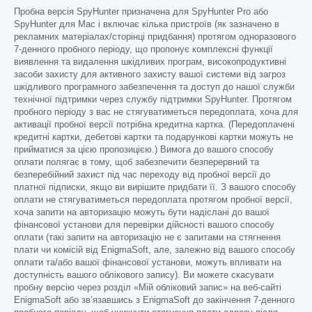
Пробна версія SpyHunter призначена для SpyHunter Pro або
SpyHunter для Mac і включає кілька пристроїв (як зазначено в
рекламних матеріалах/сторінці придбання) протягом одноразового
7-денного пробного періоду, що пропонує комплексні функції
виявлення та видалення шкідливих програм, високопродуктивні
засоби захисту для активного захисту вашої системи від загроз
шкідливого програмного забезпечення та доступ до нашої служби
технічної підтримки через службу підтримки SpyHunter. Протягом
пробного періоду з вас не стягуватиметься передоплата, хоча для
активації пробної версії потрібна кредитна картка. (Передоплачені
кредитні картки, дебетові картки та подарункові картки можуть не
прийматися за цією пропозицією.) Вимога до вашого способу
оплати полягає в тому, щоб забезпечити безперервний та
безперебійний захист під час переходу від пробної версії до
платної підписки, якщо ви вирішите придбати її. З вашого способу
оплати не стягуватиметься передоплата протягом пробної версії,
хоча запити на авторизацію можуть бути надіслані до вашої
фінансової установи для перевірки дійсності вашого способу
оплати (такі запити на авторизацію не є запитами на стягнення
плати чи комісій від EnigmaSoft, але, залежно від вашого способу
оплати та/або вашої фінансової установи, можуть впливати на
доступність вашого облікового запису). Ви можете скасувати
пробну версію через розділ «Мій обліковий запис» на веб-сайті
EnigmaSoft або зв’язавшись з EnigmaSoft до закінчення 7-денного