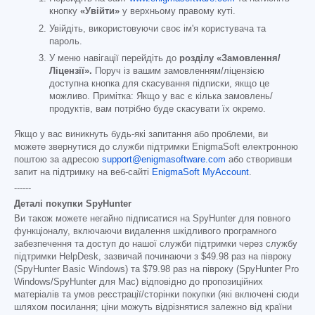
кнопку
«Увійти»
у верхньому правому куті.
Увійдіть, використовуючи своє ім'я користувача та
пароль.
У меню навігації перейдіть до
розділу «Замовлення/
Ліцензії».
Поруч із вашим замовленням/ліцензією
доступна кнопка для скасування підписки, якщо це
можливо. Примітка: Якщо у вас є кілька замовлень/
продуктів, вам потрібно буде скасувати їх окремо.
Якщо у вас виникнуть будь-які запитання або проблеми, ви
можете звернутися до служби підтримки EnigmaSoft електронною
поштою за адресою
support@enigmasoftware.com
або створивши
запит на підтримку на веб-сайті
EnigmaSoft MyAccount
.
------
Деталі покупки SpyHunter
Ви також можете негайно підписатися на SpyHunter для повного
функціоналу, включаючи видалення шкідливого програмного
забезпечення та доступ до нашої служби підтримки через службу
підтримки HelpDesk, зазвичай починаючи з
$49.98
раз на півроку
(SpyHunter Basic Windows) та
$79.98
раз на півроку (SpyHunter Pro
Windows/SpyHunter для Mac) відповідно до пропозиційних
матеріалів та умов реєстрації/сторінки покупки (які включені сюди
шляхом посилання; ціни можуть відрізнятися залежно від країни