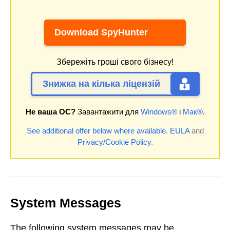
Download SpyHunter
Збережіть гроші свого бізнесу!
Знижка на кілька ліцензій
Не ваша ОС?
Завантажити для
Windows®
і
Мак®
.
See additional offer below where available.
EULA
and
Privacy/Cookie Policy
.
System Messages
The following system messages may be