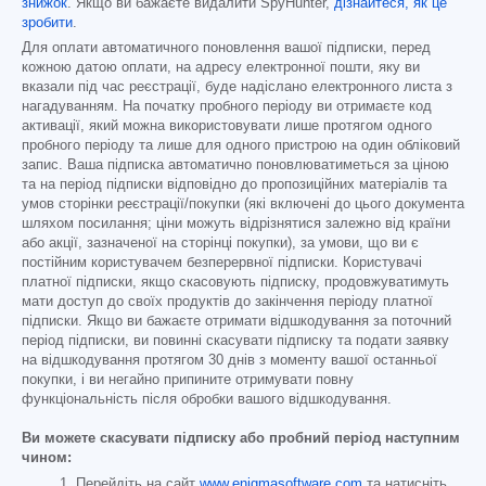
знижок
. Якщо ви бажаєте видалити SpyHunter,
дізнайтеся, як це
зробити
.
Для оплати автоматичного поновлення вашої підписки, перед
кожною датою оплати, на адресу електронної пошти, яку ви
вказали під час реєстрації, буде надіслано електронного листа з
нагадуванням. На початку пробного періоду ви отримаєте код
активації, який можна використовувати лише протягом одного
пробного періоду та лише для одного пристрою на один обліковий
запис. Ваша підписка автоматично поновлюватиметься за ціною
та на період підписки відповідно до пропозиційних матеріалів та
умов сторінки реєстрації/покупки (які включені до цього документа
шляхом посилання; ціни можуть відрізнятися залежно від країни
або акції, зазначеної на сторінці покупки), за умови, що ви є
постійним користувачем безперервної підписки. Користувачі
платної підписки, якщо скасовують підписку, продовжуватимуть
мати доступ до своїх продуктів до закінчення періоду платної
підписки. Якщо ви бажаєте отримати відшкодування за поточний
період підписки, ви повинні скасувати підписку та подати заявку
на відшкодування протягом 30 днів з моменту вашої останньої
покупки, і ви негайно припините отримувати повну
функціональність після обробки вашого відшкодування.
Ви можете скасувати підписку або пробний період наступним
чином:
Перейдіть на сайт
www.enigmasoftware.com
та натисніть