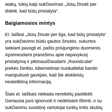
atakų, tokių kaip sukčiavimas „Jūsų žinutė per
didelė, kad būtų pristatyta“.
Baigiamosios mintys
El. laiškai „Jūsų žinutė per ilga, kad būtų pristatyta“
yra sukčiavimo būdu gautos žinutės, sukurtos
siekiant pavogti el. pašto prisijungimo duomenis.
Apsimesdami pranešimu apie nepavykusį
pristatymą ir piktnaudžiaudami „Roundcube“
prekės ženklu, kibernetiniai nusikaltėliai bando
manipuliuoti gavėjais, kad šie atskleistų
neskelbtiną informaciją.
Šiais el. laiškais niekada nereikėtų pasitikėti.
Geriausia juos ignoruoti ir nedelsiant ištrinti, o su
sukčiavimu susidūrę vartotojai turėtų imtis skubių