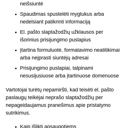
neišsiuntė
Spaudimas spustelėti mygtukus arba
nedelsiant patikrinti informaciją
El. pašto slaptažodžių užklausos per
išorinius prisijungimo puslapius
Įtartina formuluotė, formatavimo neatitikimai
arba neįprasti siuntėjų adresai
Prisijungimo puslapiai, talpinami
nesusijusiuose arba įtartinuose domenuose
Vartotojai turėtų nepamiršti, kad teisėti el. pašto
paslaugų teikėjai neprašo slaptažodžių per
nepageidaujamus pranešimus apie pristatymo
sutrikimus.
Kaip išlikti apsaugotiems