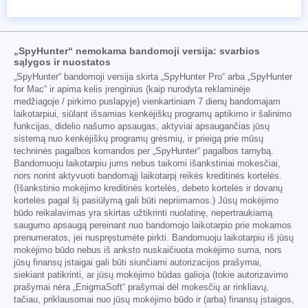
„SpyHunter“ nemokama bandomoji versija: svarbios
sąlygos ir nuostatos
„SpyHunter“ bandomoji versija skirta „SpyHunter Pro“ arba „SpyHunter
for Mac“ ir apima kelis įrenginius (kaip nurodyta reklaminėje
medžiagoje / pirkimo puslapyje) vienkartiniam 7 dienų bandomajam
laikotarpiui, siūlant išsamias kenkėjiškų programų aptikimo ir šalinimo
funkcijas, didelio našumo apsaugas, aktyviai apsaugančias jūsų
sistemą nuo kenkėjiškų programų grėsmių, ir prieigą prie mūsų
techninės pagalbos komandos per „SpyHunter“ pagalbos tarnybą.
Bandomuoju laikotarpiu jums nebus taikomi išankstiniai mokesčiai,
nors norint aktyvuoti bandomąjį laikotarpį reikės kreditinės kortelės.
(Išankstinio mokėjimo kreditinės kortelės, debeto kortelės ir dovanų
kortelės pagal šį pasiūlymą gali būti nepriimamos.) Jūsų mokėjimo
būdo reikalavimas yra skirtas užtikrinti nuolatinę, nepertraukiamą
saugumo apsaugą pereinant nuo bandomojo laikotarpio prie mokamos
prenumeratos, jei nuspręstumėte pirkti. Bandomuoju laikotarpiu iš jūsų
mokėjimo būdo nebus iš anksto nuskaičiuota mokėjimo suma, nors
jūsų finansų įstaigai gali būti siunčiami autorizacijos prašymai,
siekiant patikrinti, ar jūsų mokėjimo būdas galioja (tokie autorizavimo
prašymai nėra „EnigmaSoft“ prašymai dėl mokesčių ar rinkliavų,
tačiau, priklausomai nuo jūsų mokėjimo būdo ir (arba) finansų įstaigos,