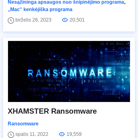
Nesąžininga apsaugos nuo šnipinėjimo programa
,
„Mac“ kenkėjiška programa
birželis 26, 2023
20,501
XHAMSTER Ransomware
Ransomware
spalis 11, 2022
19,559