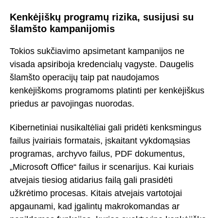
Kenkėjiškų programų rizika, susijusi su
šlamšto kampanijomis
Tokios sukčiavimo apsimetant kampanijos ne
visada apsiriboja kredencialų vagyste. Daugelis
šlamšto operacijų taip pat naudojamos
kenkėjiškoms programoms platinti per kenkėjiškus
priedus ar pavojingas nuorodas.
Kibernetiniai nusikaltėliai gali pridėti kenksmingus
failus įvairiais formatais, įskaitant vykdomąsias
programas, archyvo failus, PDF dokumentus,
„Microsoft Office“ failus ir scenarijus. Kai kuriais
atvejais tiesiog atidarius failą gali prasidėti
užkrėtimo procesas. Kitais atvejais vartotojai
apgaunami, kad įgalintų makrokomandas ar