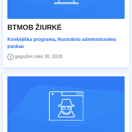
BTMOB ŽIURKĖ
Kenkėjiška programa
,
Nuotolinio administravimo
įrankiai
gegužės mėn 30, 2026