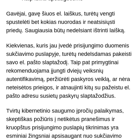
Gavėjai, gavę šiuos el. laiškus, turėtų vengti
spustelėti bet kokias nuorodas ir neatsisiųsti
priedų. Saugiausia būtų nedelsiant ištrinti laišką.
Kiekvienas, kuris jau įvedė prisijungimo duomenis
sukčiavimo puslapyje, turėtų nedelsdamas pakeisti
savo el. pašto slaptažodį. Taip pat primygtinai
rekomenduojama įjungti dviejų veiksnių
autentifikavimą, peržiūrėti paskyros veiklą, ar nėra
neteisėtos prieigos, ir atnaujinti kitų su pažeistu el.
pašto adresu susietų paskyrų slaptažodžius.
Tvirtų kibernetinio saugumo įpročių palaikymas,
skeptiškas požiūris į netikėtus pranešimus ir
kruopštus prisijungimo puslapių tikrinimas yra
esminiai žingsniai apsisaugant nuo sukčiavimo