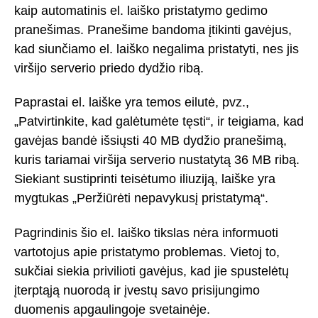
kaip automatinis el. laiško pristatymo gedimo
pranešimas. Pranešime bandoma įtikinti gavėjus,
kad siunčiamo el. laiško negalima pristatyti, nes jis
viršijo serverio priedo dydžio ribą.
Paprastai el. laiške yra temos eilutė, pvz.,
„Patvirtinkite, kad galėtumėte tęsti“, ir teigiama, kad
gavėjas bandė išsiųsti 40 MB dydžio pranešimą,
kuris tariamai viršija serverio nustatytą 36 MB ribą.
Siekiant sustiprinti teisėtumo iliuziją, laiške yra
mygtukas „Peržiūrėti nepavykusį pristatymą“.
Pagrindinis šio el. laiško tikslas nėra informuoti
vartotojus apie pristatymo problemas. Vietoj to,
sukčiai siekia privilioti gavėjus, kad jie spustelėtų
įterptąją nuorodą ir įvestų savo prisijungimo
duomenis apgaulingoje svetainėje.