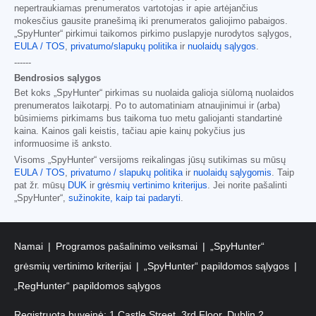
nepertraukiamas prenumeratos vartotojas ir apie artėjančius
mokesčius gausite pranešimą iki prenumeratos galiojimo pabaigos.
„SpyHunter“ pirkimui taikomos pirkimo puslapyje nurodytos sąlygos,
EULA / TOS
,
privatumo/slapukų politika
ir
nuolaidų sąlygos
.
------
Bendrosios sąlygos
Bet koks „SpyHunter“ pirkimas su nuolaida galioja siūlomą nuolaidos
prenumeratos laikotarpį. Po to automatiniam atnaujinimui ir (arba)
būsimiems pirkimams bus taikoma tuo metu galiojanti standartinė
kaina. Kainos gali keistis, tačiau apie kainų pokyčius jus
informuosime iš anksto.
Visoms „SpyHunter“ versijoms reikalingas jūsų sutikimas su mūsų
EULA / TOS
,
privatumo / slapukų politika
ir
nuolaidų sąlygomis
. Taip
pat žr. mūsų
DUK
ir
grėsmių vertinimo kriterijus
. Jei norite pašalinti
„SpyHunter“,
sužinokite, kaip tai padaryti
.
Namai
Programos pašalinimo veiksmai
„SpyHunter“
grėsmių vertinimo kriterijai
„SpyHunter“ papildomos sąlygos
„RegHunter“ papildomos sąlygos
Registruota buveinė: 1 Castle Street, 3rd Floor, Dublin 2