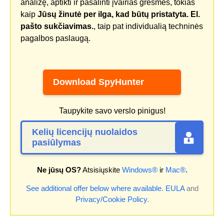
analizę, aptikti ir pašalinti įvairias grėsmes, tokias
kaip
Jūsų žinutė per ilga, kad būtų pristatyta. El.
pašto sukčiavimas.
, taip pat individualią techninės
pagalbos paslaugą.
Download SpyHunter
Taupykite savo verslo pinigus!
Kelių licencijų nuolaidos
pasiūlymas
Ne jūsų OS?
Atsisiųskite
Windows®
ir
Mac®
.
See additional offer below where available.
EULA
and
Privacy/Cookie Policy
.