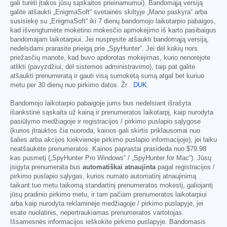
gali turėti įtakos jūsų sąskaitos prieinamumui). Bandomąją versiją
galite atšaukti „EnigmaSoft“ svetainės skiltyje „Mano paskyra“ arba
susisiekę su „EnigmaSoft“ iki 7 dienų bandomojo laikotarpio pabaigos,
kad išvengtumėte mokėtino mokesčio apmokėjimo iš karto pasibaigus
bandomajam laikotarpiui. Jei nuspręsite atšaukti bandomąją versiją,
nedelsdami prarasite prieigą prie „SpyHunter“. Jei dėl kokių nors
priežasčių manote, kad buvo apdorotas mokėjimas, kurio nenorėjote
atlikti (pavyzdžiui, dėl sistemos administravimo), taip pat galite
atšaukti prenumeratą ir gauti visą sumokėtą sumą atgal bet kuriuo
metu per 30 dienų nuo pirkimo datos. Žr .
DUK
.
Bandomojo laikotarpio pabaigoje jums bus nedelsiant išrašyta
išankstinė sąskaita už kainą ir prenumeratos laikotarpį, kaip nurodyta
pasiūlymo medžiagoje ir registracijos / pirkimo puslapio sąlygose
(kurios įtrauktos čia nuoroda; kainos gali skirtis priklausomai nuo
šalies arba akcijos kiekvienoje pirkimo puslapio informacijoje), jei laiku
neatšaukėte prenumeratos. Kainos paprastai prasideda nuo
$79.98
kas pusmetį („SpyHunter Pro Windows“ / „SpyHunter for Mac“). Jūsų
įsigyta prenumerata bus
automatiškai atnaujinta
pagal registracijos /
pirkimo puslapio sąlygas, kurios numato automatinį atnaujinimą
taikant tuo metu taikomą standartinį prenumeratos mokestį, galiojantį
jūsų pradinio pirkimo metu, ir tam pačiam prenumeratos laikotarpiui
arba kaip nurodyta reklaminėje medžiagoje / pirkimo puslapyje, jei
esate nuolatinis, nepertraukiamas prenumeratos vartotojas.
Išsamesnės informacijos ieškokite pirkimo puslapyje. Bandomasis