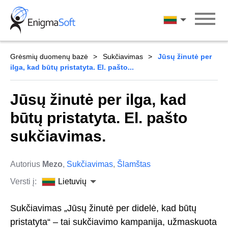
Skip
to
Lietuvių
content
Grėsmių duomenų bazė
Sukčiavimas
Jūsų žinutė per
ilga, kad būtų pristatyta. El. pašto...
Jūsų žinutė per ilga, kad
būtų pristatyta. El. pašto
sukčiavimas.
Autorius
Mezo
,
Sukčiavimas
,
Šlamštas
Versti į:
Lietuvių
Sukčiavimas „Jūsų žinutė per didelė, kad būtų
pristatyta“ – tai sukčiavimo kampanija, užmaskuota