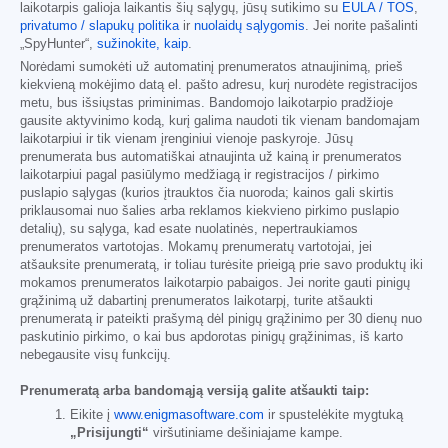
laikotarpis galioja laikantis šių sąlygų, jūsų sutikimo su
EULA / TOS
,
privatumo / slapukų politika
ir
nuolaidų sąlygomis
. Jei norite pašalinti
„SpyHunter“,
sužinokite, kaip
.
Norėdami sumokėti už automatinį prenumeratos atnaujinimą, prieš
kiekvieną mokėjimo datą el. pašto adresu, kurį nurodėte registracijos
metu, bus išsiųstas priminimas. Bandomojo laikotarpio pradžioje
gausite aktyvinimo kodą, kurį galima naudoti tik vienam bandomajam
laikotarpiui ir tik vienam įrenginiui vienoje paskyroje. Jūsų
prenumerata bus automatiškai atnaujinta už kainą ir prenumeratos
laikotarpiui pagal pasiūlymo medžiagą ir registracijos / pirkimo
puslapio sąlygas (kurios įtrauktos čia nuoroda; kainos gali skirtis
priklausomai nuo šalies arba reklamos kiekvieno pirkimo puslapio
detalių), su sąlyga, kad esate nuolatinės, nepertraukiamos
prenumeratos vartotojas. Mokamų prenumeratų vartotojai, jei
atšauksite prenumeratą, ir toliau turėsite prieigą prie savo produktų iki
mokamos prenumeratos laikotarpio pabaigos. Jei norite gauti pinigų
grąžinimą už dabartinį prenumeratos laikotarpį, turite atšaukti
prenumeratą ir pateikti prašymą dėl pinigų grąžinimo per 30 dienų nuo
paskutinio pirkimo, o kai bus apdorotas pinigų grąžinimas, iš karto
nebegausite visų funkcijų.
Prenumeratą arba bandomąją versiją galite atšaukti taip:
Eikite į
www.enigmasoftware.com
ir spustelėkite mygtuką
„Prisijungti“
viršutiniame dešiniajame kampe.