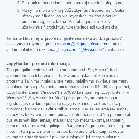
Prisijunkite naudodami savo vartotojo vardą ir slaptažodį.
Naršymo meniu eikite į
„Užsakymas / licencijos“.
Šalia
užsakymo / licencijos yra mygtukas, skirtas atšaukti
prenumeratą, jei taikoma. Pastaba: jei turite kelis
užsakymus / produktus, turėsite juos atšaukti atskirai.
Jei turite klausimų ar problemų, galite susisiekti su „EnigmaSoft“
palaikymo tarnyba el. paštu
support@enigmasoftware.com
arba
atidarę palaikymo užklausą
„EnigmaSoft“ „MyAccount“
svetainėje.
------
„SpyHunter“ pirkimo informacija
Taip pat galite nedelsdami užsiprenumeruoti „SpyHunter“, kad
galėtumėte naudotis visomis funkcijomis, įskaitant kenkėjiškų
programų šalinimą ir prieigą prie mūsų palaikymo skyriaus per mūsų
pagalbos tarnybą. Paprastai kaina prasideda nuo
$49.98
kas pusmetį
(„SpyHunter Basic Windows“) ir
$79.98
kas pusmetį („SpyHunter Pro
Windows“ / „SpyHunter for Mac“) pagal pasiūlymo medžiagą ir
registracijos / pirkimo puslapio sąlygas (kurios įtrauktos čia kaip
nuorodos; kainos gali skirtis priklausomai nuo šalies arba reklamos,
nurodytos kiekvieno pirkimo puslapio informacijoje). Jūsų prenumerata
bus
automatiškai atnaujinta
taikant tuo metu taikomą standartinį
prenumeratos mokestį, galiojantį jūsų pradinės prenumeratos įsigijimo
metu, ir tam pačiam prenumeratos laikotarpiui arba kaip nurodyta
reklaminėje medžiagoje / pirkimo puslapyje, jei esate nuolatinis,