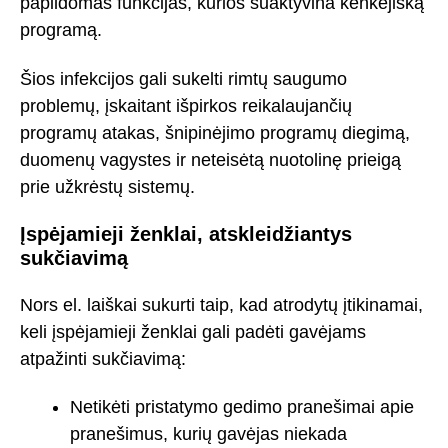
papildomas funkcijas, kurios suaktyvina kenkėjišką
programą.
Šios infekcijos gali sukelti rimtų saugumo
problemų, įskaitant išpirkos reikalaujančių
programų atakas, šnipinėjimo programų diegimą,
duomenų vagystes ir neteisėtą nuotolinę prieigą
prie užkrėstų sistemų.
Įspėjamieji ženklai, atskleidžiantys
sukčiavimą
Nors el. laiškai sukurti taip, kad atrodytų įtikinamai,
keli įspėjamieji ženklai gali padėti gavėjams
atpažinti sukčiavimą:
Netikėti pristatymo gedimo pranešimai apie
pranešimus, kurių gavėjas niekada