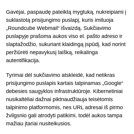
Gavėjai, paspaudę pateiktą mygtuką, nukreipiami į
suklastotą prisijungimo puslapį, kuris imituoja
„Roundcube Webmail“ išvaizdą. Sukčiavimo
puslapyje prašoma aukos viso el. pašto adreso ir
slaptažodžio, sukuriant klaidingą įspūdį, kad norint
peržiūrėti nepavykusį laišką, reikalinga
autentifikacija.
Tyrimai dėl sukčiavimo atskleidė, kad netikras
prisijungimo puslapis kartais talpinamas „Google“
debesies saugyklos infrastruktūroje. Kibernetiniai
nusikaltėliai dažnai piktnaudžiauja teisėtomis
talpinimo platformomis, nes URL adresai iš pirmo
žvilgsnio gali atrodyti patikimi, todėl aukos tampa
mažiau įtariai nusiteikusios.