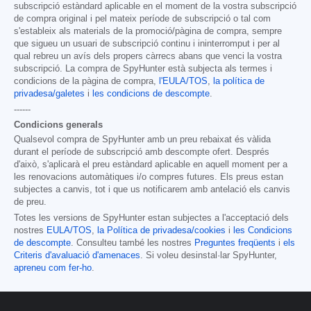
subscripció estàndard aplicable en el moment de la vostra subscripció
de compra original i pel mateix període de subscripció o tal com
s'estableix als materials de la promoció/pàgina de compra, sempre
que sigueu un usuari de subscripció continu i ininterromput i per al
qual rebreu un avís dels propers càrrecs abans que venci la vostra
subscripció. La compra de SpyHunter està subjecta als termes i
condicions de la pàgina de compra,
l'EULA/TOS
,
la política de
privadesa/galetes
i
les condicions de descompte
.
------
Condicions generals
Qualsevol compra de SpyHunter amb un preu rebaixat és vàlida
durant el període de subscripció amb descompte ofert. Després
d'això, s'aplicarà el preu estàndard aplicable en aquell moment per a
les renovacions automàtiques i/o compres futures. Els preus estan
subjectes a canvis, tot i que us notificarem amb antelació els canvis
de preu.
Totes les versions de SpyHunter estan subjectes a l'acceptació dels
nostres
EULA/TOS
,
la Política de privadesa/cookies
i
les Condicions
de descompte
. Consulteu també les nostres
Preguntes freqüents
i
els
Criteris d'avaluació d'amenaces
. Si voleu desinstal·lar SpyHunter,
apreneu com fer-ho
.