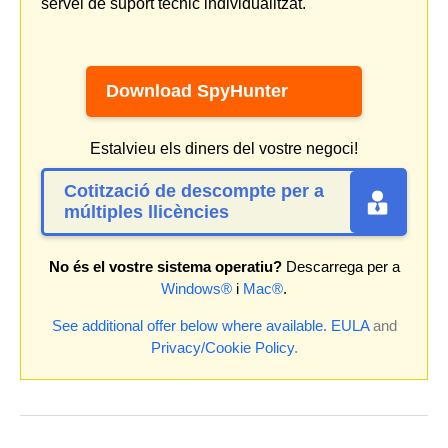
servei de suport tècnic individualitzat.
Download SpyHunter
Estalvieu els diners del vostre negoci!
Cotització de descompte per a
múltiples llicències
No és el vostre sistema operatiu?
Descarrega per a
Windows®
i
Mac®
.
See additional offer below where available.
EULA
and
Privacy/Cookie Policy
.