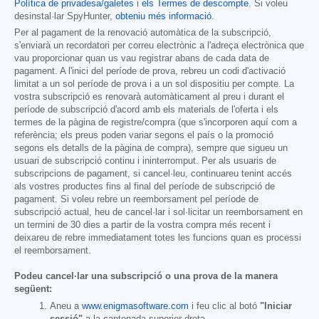
Política de privadesa/galetes
i
els Termes de descompte
. Si voleu
desinstal·lar SpyHunter,
obteniu més informació
.
Per al pagament de la renovació automàtica de la subscripció,
s'enviarà un recordatori per correu electrònic a l'adreça electrònica que
vau proporcionar quan us vau registrar abans de cada data de
pagament. A l'inici del període de prova, rebreu un codi d'activació
limitat a un sol període de prova i a un sol dispositiu per compte. La
vostra subscripció es renovarà automàticament al preu i durant el
període de subscripció d'acord amb els materials de l'oferta i els
termes de la pàgina de registre/compra (que s'incorporen aquí com a
referència; els preus poden variar segons el país o la promoció
segons els detalls de la pàgina de compra), sempre que sigueu un
usuari de subscripció continu i ininterromput. Per als usuaris de
subscripcions de pagament, si cancel·leu, continuareu tenint accés
als vostres productes fins al final del període de subscripció de
pagament. Si voleu rebre un reemborsament pel període de
subscripció actual, heu de cancel·lar i sol·licitar un reemborsament en
un termini de 30 dies a partir de la vostra compra més recent i
deixareu de rebre immediatament totes les funcions quan es processi
el reemborsament.
Podeu cancel·lar una subscripció o una prova de la manera
següent:
Aneu a
www.enigmasoftware.com
i feu clic al botó
"Iniciar