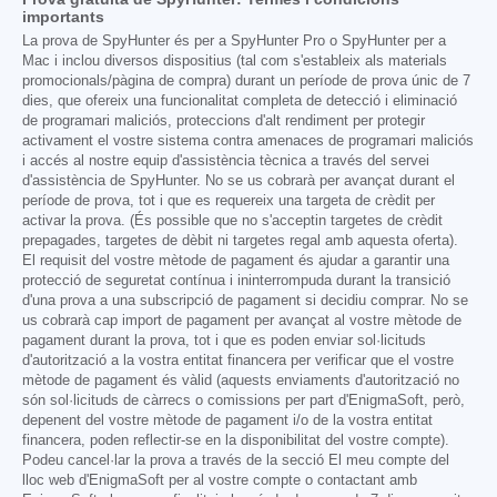
importants
La prova de SpyHunter és per a SpyHunter Pro o SpyHunter per a
Mac i inclou diversos dispositius (tal com s'estableix als materials
promocionals/pàgina de compra) durant un període de prova únic de 7
dies, que ofereix una funcionalitat completa de detecció i eliminació
de programari maliciós, proteccions d'alt rendiment per protegir
activament el vostre sistema contra amenaces de programari maliciós
i accés al nostre equip d'assistència tècnica a través del servei
d'assistència de SpyHunter. No se us cobrarà per avançat durant el
període de prova, tot i que es requereix una targeta de crèdit per
activar la prova. (És possible que no s'acceptin targetes de crèdit
prepagades, targetes de dèbit ni targetes regal amb aquesta oferta).
El requisit del vostre mètode de pagament és ajudar a garantir una
protecció de seguretat contínua i ininterrompuda durant la transició
d'una prova a una subscripció de pagament si decidiu comprar. No se
us cobrarà cap import de pagament per avançat al vostre mètode de
pagament durant la prova, tot i que es poden enviar sol·licituds
d'autorització a la vostra entitat financera per verificar que el vostre
mètode de pagament és vàlid (aquests enviaments d'autorització no
són sol·licituds de càrrecs o comissions per part d'EnigmaSoft, però,
depenent del vostre mètode de pagament i/o de la vostra entitat
financera, poden reflectir-se en la disponibilitat del vostre compte).
Podeu cancel·lar la prova a través de la secció El meu compte del
lloc web d'EnigmaSoft per al vostre compte o contactant amb