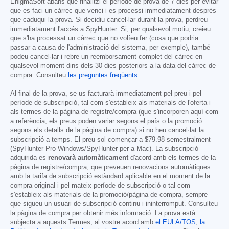
EnigmaSoft abans que finalitzi el període de prova de 7 dies per evitar
que es faci un càrrec que venci i es processi immediatament després
que caduqui la prova. Si decidiu cancel·lar durant la prova, perdreu
immediatament l'accés a SpyHunter. Si, per qualsevol motiu, creieu
que s'ha processat un càrrec que no volíeu fer (cosa que podria
passar a causa de l'administració del sistema, per exemple), també
podeu cancel·lar i rebre un reemborsament complet del càrrec en
qualsevol moment dins dels 30 dies posteriors a la data del càrrec de
compra. Consulteu
les preguntes freqüents
.
Al final de la prova, se us facturarà immediatament pel preu i pel
període de subscripció, tal com s'estableix als materials de l'oferta i
als termes de la pàgina de registre/compra (que s'incorporen aquí com
a referència; els preus poden variar segons el país o la promoció
segons els detalls de la pàgina de compra) si no heu cancel·lat la
subscripció a temps. El preu sol començar a
$79.98
semestralment
(SpyHunter Pro Windows/SpyHunter per a Mac). La subscripció
adquirida es
renovarà automàticament
d'acord amb els termes de la
pàgina de registre/compra, que preveuen renovacions automàtiques
amb la tarifa de subscripció estàndard aplicable en el moment de la
compra original i pel mateix període de subscripció o tal com
s'estableix als materials de la promoció/pàgina de compra, sempre
que sigueu un usuari de subscripció continu i ininterromput. Consulteu
la pàgina de compra per obtenir més informació. La prova està
subjecta a aquests Termes, al vostre acord amb
el EULA/TOS
,
la