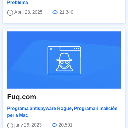
Problema
Abril 23, 2025
21,340
Fuq.com
Programa antispyware Rogue
,
Programari maliciós
per a Mac
juny 26, 2023
20,501