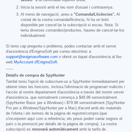
sessió"
a la cantonada superior dreta.
Inicia la sessió amb el teu nom d'usuari i contrasenya.
Al menú de navegació, aneu a
"Comanda/Llicències".
Al
costat de la vostra comanda/llicència, hi ha un botó
disponible per cancel·lar la subscripció si escau. Nota: Si
teniu diverses comandes/productes, haureu de cancel·lar-los
individualment.
Si teniu cap pregunta o problema, podeu contactar amb el servei
d'assistència d'EnigmaSoft per correu electrònic a
support@enigmasoftware.com
o obrint un tiquet d'assistència al lloc
web
MyAccount d'EnigmaSoft
.
------
Detalls de compra de SpyHunter
També teniu l'opció de subscriure-us a SpyHunter immediatament per
obtenir totes les funcions, inclosa l'eliminació de programari maliciós i
l'accés al nostre departament d'assistència a través del nostre servei
d'assistència, que normalment comença a
$49.98
semestralment
(SpyHunter Basic per a Windows) i
$79.98
semestralment (SpyHunter
Pro per a Windows/SpyHunter per a Mac) d'acord amb els materials
de l'oferta i els termes de la pàgina de registre/compra (que
s'incorporen aquí com a referència; els preus poden variar segons el
país o la promoció per detalls de la pàgina de compra). La vostra
subscripció es
renovarà automàticament
amb la tarifa de