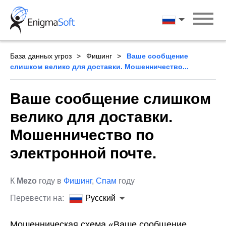
Skip
to
Русский
content
База данных угроз
Фишинг
Ваше сообщение
слишком велико для доставки. Мошенничество...
Ваше сообщение слишком
велико для доставки.
Мошенничество по
электронной почте.
К
Mezo
году в
Фишинг
,
Спам
году
Перевести на:
Русский
Мошенническая схема «Ваше сообщение