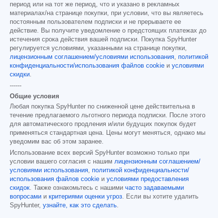
период или на тот же период, что и указано в рекламных
материалах/на странице покупки, при условии, что вы являетесь
постоянным пользователем подписки и не прерываете ее
действие. Вы получите уведомление о предстоящих платежах до
истечения срока действия вашей подписки. Покупка SpyHunter
регулируется условиями, указанными на странице покупки,
лицензионным соглашением/условиями использования
,
политикой
конфиденциальности/использования файлов cookie
и
условиями
скидки
.
------
Общие условия
Любая покупка SpyHunter по сниженной цене действительна в
течение предлагаемого льготного периода подписки. После этого
для автоматического продления и/или будущих покупок будет
применяться стандартная цена. Цены могут меняться, однако мы
уведомим вас об этом заранее.
Использование всех версий SpyHunter возможно только при
условии вашего согласия с нашим
лицензионным соглашением/
условиями использования
,
политикой конфиденциальности/
использования файлов cookie
и
условиями предоставления
скидок
. Также ознакомьтесь с нашими
часто задаваемыми
вопросами
и
критериями оценки угроз
. Если вы хотите удалить
SpyHunter,
узнайте, как это сделать
.