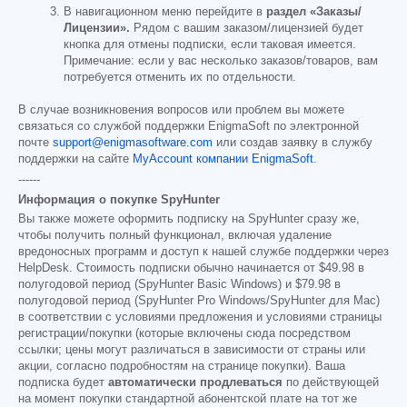
В навигационном меню перейдите в
раздел «Заказы/
Лицензии».
Рядом с вашим заказом/лицензией будет
кнопка для отмены подписки, если таковая имеется.
Примечание: если у вас несколько заказов/товаров, вам
потребуется отменить их по отдельности.
В случае возникновения вопросов или проблем вы можете
связаться со службой поддержки EnigmaSoft по электронной
почте
support@enigmasoftware.com
или создав заявку в службу
поддержки на сайте
MyAccount компании EnigmaSoft
.
------
Информация о покупке SpyHunter
Вы также можете оформить подписку на SpyHunter сразу же,
чтобы получить полный функционал, включая удаление
вредоносных программ и доступ к нашей службе поддержки через
HelpDesk. Стоимость подписки обычно начинается от
$49.98
в
полугодовой период (SpyHunter Basic Windows) и
$79.98
в
полугодовой период (SpyHunter Pro Windows/SpyHunter для Mac)
в соответствии с условиями предложения и условиями страницы
регистрации/покупки (которые включены сюда посредством
ссылки; цены могут различаться в зависимости от страны или
акции, согласно подробностям на странице покупки). Ваша
подписка будет
автоматически продлеваться
по действующей
на момент покупки стандартной абонентской плате на тот же