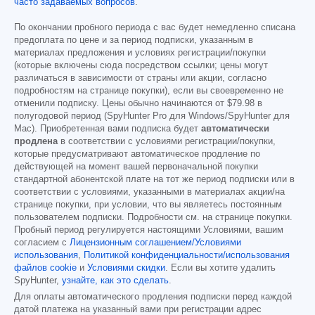
часто задаваемых вопросов
.
По окончании пробного периода с вас будет немедленно списана
предоплата по цене и за период подписки, указанным в
материалах предложения и условиях регистрации/покупки
(которые включены сюда посредством ссылки; цены могут
различаться в зависимости от страны или акции, согласно
подробностям на странице покупки), если вы своевременно не
отменили подписку. Цены обычно начинаются от
$79.98
в
полугодовой период (SpyHunter Pro для Windows/SpyHunter для
Mac). Приобретенная вами подписка будет
автоматически
продлена
в соответствии с условиями регистрации/покупки,
которые предусматривают автоматическое продление по
действующей на момент вашей первоначальной покупки
стандартной абонентской плате на тот же период подписки или в
соответствии с условиями, указанными в материалах акции/на
странице покупки, при условии, что вы являетесь постоянным
пользователем подписки. Подробности см. на странице покупки.
Пробный период регулируется настоящими Условиями, вашим
согласием с
Лицензионным соглашением/Условиями
использования
,
Политикой конфиденциальности/использования
файлов cookie
и
Условиями скидки
. Если вы хотите удалить
SpyHunter,
узнайте, как это сделать
.
Для оплаты автоматического продления подписки перед каждой
датой платежа на указанный вами при регистрации адрес