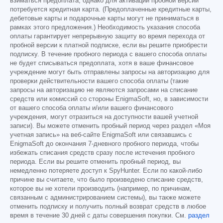
взиматься предоплата, однако для активации пробной версии
потребуется кредитная карта. (Предоплаченные кредитные карты,
дебетовые карты и подарочные карты могут не приниматься в
рамках этого предложения.) Необходимость указания способа
оплаты гарантирует непрерывную защиту во время перехода от
пробной версии к платной подписке, если вы решите приобрести
подписку. В течение пробного периода с вашего способа оплаты
не будет списываться предоплата, хотя в ваше финансовое
учреждение могут быть отправлены запросы на авторизацию для
проверки действительности вашего способа оплаты (такие
запросы на авторизацию не являются запросами на списание
средств или комиссий со стороны EnigmaSoft, но, в зависимости
от вашего способа оплаты и/или вашего финансового
учреждения, могут отразиться на доступности вашей учетной
записи). Вы можете отменить пробный период через раздел «Моя
учетная запись» на веб-сайте EnigmaSoft или связавшись с
EnigmaSoft до окончания 7-дневного пробного периода, чтобы
избежать списания средств сразу после истечения пробного
периода. Если вы решите отменить пробный период, вы
немедленно потеряете доступ к SpyHunter. Если по какой-либо
причине вы считаете, что было произведено списание средств,
которое вы не хотели производить (например, по причинам,
связанным с администрированием системы), вы также можете
отменить подписку и получить полный возврат средств в любое
время в течение 30 дней с даты совершения покупки. См.
раздел