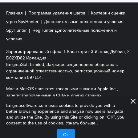
Главная
Программа удаления шагов
Критерии оценки
угроз SpyHunter
Дополнительные положения и условия
SpyHunter
RegHunter Дополнительные положения и
условия
Зарегистрированный офис: 1 Касл-стрит, 3-й этаж, Дублин, 2
D02XD82 Ирландия.
EnigmaSoft Limited, Закрытое акционерное общество с
ограниченной ответственностью, регистрационный номер
компании 597114.
Mac и MacOS являются товарными знаками Apple Inc.,
зарегистрированными в США и других странах.
Enigmasoftware.com uses cookies to provide you with a
Copyright 2016-
2026
. EnigmaSoft Ltd. Все права защищены.
better browsing experience and analyze how users navigate
and utilize the Site. By using this Site or clicking on "OK", you
consent to the use of cookies.
Узнать больше
.