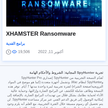
XHAMSTER Ransomware
برامج الفدية
أكتوبر 11, 2022
19,506
تجربة SpyHunter المجانية: الشروط والأحكام الهامة
تُقدّم النسخة التجريبية من SpyHunter إصداري SpyHunter Pro
وSpyHunter لنظام Mac، وتشمل أجهزة متعددة (كما هو موضح في المواد
الترويجية/صفحة الشراء) لفترة تجريبية لمرة واحدة مدتها 7 أيام. توفر هذه
النسخة وظائف شاملة للكشف عن البرامج الضارة وإزالتها، وحماية عالية
الأداء لحماية نظامك بشكل فعّال من تهديدات البرامج الضارة، بالإضافة إلى
إمكانية الوصول إلى فريق الدعم الفني عبر مركز مساعدة SpyHunter. لن
يتم تحصيل أي رسوم مسبقة خلال الفترة التجريبية، مع العلم أنه يلزم وجود