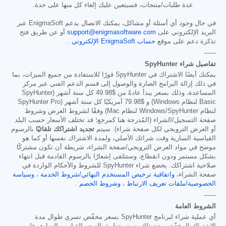
عدة طلبات/منتجات، فسيتعين عليك إلغاء كل منها على حدة.
في حال وجود أي أسئلة أو مشاكل، يمكنك الاتصال بدعم EnigmaSoft عبر
البريد الإلكتروني على
support@enigmasoftware.com
أو عن طريق فتح
تذكرة دعم على موقع
حساب EnigmaSoft الإلكتروني
.
------
تفاصيل شراء SpyHunter
يمكنك أيضًا الاشتراك في SpyHunter فورًا للاستفادة من جميع الميزات، بما
في ذلك إزالة البرامج الضارة والوصول إلى قسم الدعم الفني عبر مركز
المساعدة، وذلك بسعر يبدأ عادةً من
$49.98
كل ستة أشهر (SpyHunter
Basic لنظام Windows) و
$79.98
أمريكيًا كل ستة أشهر (SpyHunter Pro
لنظام Windows/SpyHunter لنظام Mac) وفقًا لشروط العرض وشروط
صفحة التسجيل/الشراء (المُدرجة هنا كمرجع؛ قد تختلف الأسعار حسب البلد
أو العرض الترويجي لكل صفحة شراء). سيتم
تجديد اشتراكك تلقائيًا
بالرسوم
القياسية السارية وقت شرائك الأصلي، ولمدة الاشتراك نفسها أو كما هو
موضح في مواد العرض الترويجي/صفحة الشراء، شريطة أن تكون مشتركًا
بشكل مستمر ودون انقطاع، وستتلقى إشعارًا بالرسوم القادمة قبل انتهاء
صلاحية اشتراكك. يخضع شراء SpyHunter للشروط والأحكام الواردة في
صفحة الشراء،
واتفاقية ترخيص المستخدم النهائي/شروط الخدمة
،
وسياسة
الخصوصية/ملفات تعريف الارتباط
،
وشروط الخصم
.
------
الشروط العامة
أي عملية شراء لبرنامج SpyHunter بسعر مخفّض تسري طوال مدة