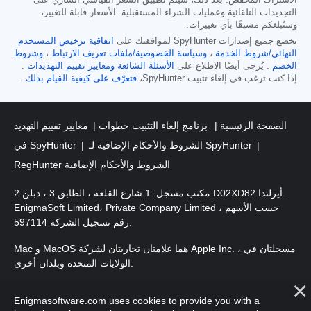
الاشتراك المخفّض. بعد ذلك، سيتم تطبيق السعر القياسي الساري على
التجديدات التلقائية وعمليات الشراء المستقبلية. الأسعار قابلة للتغيير،
وسنُبلغكم مسبقًا بأي تغييرات.
تخضع جميع إصدارات SpyHunter لموافقتك على
اتفاقية ترخيص المستخدم
النهائي/شروط الخدمة
،
وسياسة الخصوصية/ملفات تعريف الارتباط
،
وشروط
الخصم
. يُرجى أيضًا الاطلاع على
الأسئلة الشائعة
ومعايير تقييم التهديدات
.
إذا كنت ترغب في إلغاء تثبيت SpyHunter،
فتعرّف على كيفية القيام بذلك
.
الصفحة الرئيسية
برنامج إلغاء التثبيت خطوات
معايير تقييم التهديد
الشروط والأحكام الإضافية لـ SpyHunter
في SpyHunter
RegHunter الشروط والأحكام الإضافية
مكتب مسجل: 1 شارع القلعة ، الطابق 3 ، دبلن 2 D02XD82 أيرلندا.
EnigmaSoft Limited، Private Company Limited حسب الأسهم ،
رقم تسجيل الشركة 597114.
Mac و MacOS هما علامتان تجاريتان لشركة Apple Inc. ، مسجلتان في
الولايات المتحدة وبلدان أخرى.
. EnigmaSoft Ltd. جميع الحقوق
حقوق الطبع والنشر 2016-
2026
Enigmasoftware.com uses cookies to provide you with a
محفوظة.