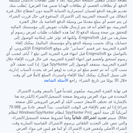
بطاقة ائتمان لتفعيل النسخة التجريبية. (قد لا تُقبل بطاقات الائتمان مسبقة
الدفع، أو بطاقات الخصم، أو بطاقات الهدايا ضمن هذا العرض). يُطلب منك
تقديم طريقة الدفع لضمان استمرارية الحماية الأمنية دون انقطاع خلال فترة
انتقالك من النسخة التجريبية إلى الاشتراك المدفوع في حال قررت الشراء.
لن يتم خصم أي مبلغ مقدمًا من وسيلة الدفع الخاصة بك خلال الفترة
التجريبية، مع العلم أنه قد يتم إرسال طلبات تفويض إلى مؤسستك المالية
للتحقق من صحة وسيلة الدفع (لا تُعدّ هذه الطلبات طلبات لفرض رسوم أو
مصاريف من قِبل EnigmaSoft، ولكنها قد تؤثر على إمكانية الوصول إلى
حسابك، وذلك بحسب وسيلة الدفع و/أو مؤسستك المالية). يمكنك إلغاء
الفترة التجريبية عبر قسم "حسابي" على موقع EnigmaSoft الإلكتروني، أو
بالتواصل مع EnigmaSoft قبل انتهاء فترة التجربة التي تبلغ 7 أيام، لتجنب أي
رسوم تُستحق وتُخصم فور انتهاء الفترة التجريبية. في حال قررت الإلغاء خلال
الفترة التجريبية، ستفقد الوصول إلى SpyHunter فورًا. إذا كنت تعتقد، لأي
سبب كان، أنه تم خصم مبلغ لم ترغب به (وهو أمر قد يحدث لأسباب إدارية،
على سبيل المثال)، يمكنك أيضًا الإلغاء واسترداد المبلغ كاملًا في أي وقت
خلال 30 يومًا من تاريخ الشراء. راجع
الأسئلة الشائعة
.
في نهاية الفترة التجريبية، ستُفوتر مُقدماً فوراً بالسعر وفترة الاشتراك
المحددة في مواد العرض وشروط صفحة التسجيل/الشراء (المُدرجة هنا
بالإشارة؛ قد تختلف الأسعار حسب البلد أو العرض الترويجي لكل صفحة
شراء) إذا لم تقم بالإلغاء في الوقت المُناسب. يبدأ السعر عادةً من
$79.98
أمريكياً كل ستة أشهر (SpyHunter Pro لنظام Windows/SpyHunter لنظام
Mac). سيتم
تجديد اشتراكك تلقائياً
وفقاً لشروط صفحة التسجيل/الشراء،
والتي تنص على التجديد التلقائي برسوم الاشتراك القياسية السارية وقت
الشراء الأصلي ولنفس فترة الاشتراك أو كما هو مُبين في مواد العرض