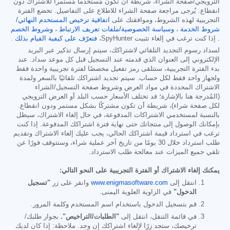
الترويجي/صفحة الشراء، شريطة أن تكون مُستخدماً مُستمراً للاشتراك دون
انقطاع. يُرجى مراجعة صفحة الشراء للاطلاع على التفاصيل. تخضع الفترة
التجريبية لهذه الشروط، وموافقتك على
اتفاقية ترخيص المستخدم النهائي/
شروط الخدمة
،
وسياسة الخصوصية/ملفات تعريف الارتباط
،
وشروط الخصم
. إذا كنت ترغب في إلغاء تثبيت SpyHunter،
فتعرّف على كيفية القيام بذلك
.
لسداد رسوم التجديد التلقائي لاشتراكك، سيتم إرسال تذكير عبر البريد
الإلكتروني إلى العنوان الذي قدمته عند التسجيل قبل كل موعد سداد. عند
بدء الفترة التجريبية، ستتلقى رمز تفعيل مخصصًا لفترة تجريبية واحدة فقط
ولجهاز واحد فقط لكل حساب. سيتم تجديد اشتراكك تلقائيًا بالسعر ولمدة
الاشتراك المحددة في مواد العرض وشروط صفحة التسجيل/الشراء
(المُدرجة هنا بالإشارة؛ قد تختلف الأسعار حسب البلد أو العرض الترويجي
لكل صفحة شراء)، شريطة أن تكون مشتركًا بشكل مستمر ودون انقطاع.
بالنسبة لمستخدمي الاشتراكات المدفوعة، في حال إلغاء الاشتراك، سيظل
بإمكانك الوصول إلى منتجاتك حتى نهاية فترة اشتراكك المدفوعة. إذا كنت
ترغب في استرداد قيمة اشتراكك الحالي، يجب عليك إلغاء الاشتراك وتقديم
طلب استرداد خلال 30 يومًا من تاريخ آخر عملية شراء، وستتوقف فورًا عن
تلقي جميع الميزات عند معالجة طلب الاسترداد.
يمكنك إلغاء الاشتراك أو الفترة التجريبية على النحو التالي:
انتقل إلى
www.enigmasoftware.com
وانقر على زر
"تسجيل
الدخول"
في الزاوية العلوية اليمنى.
قم بتسجيل الدخول باستخدام اسم المستخدم وكلمة المرور.
في قائمة التنقل، انتقل إلى
"الطلبات/التراخيص".
بجوار طلبك/
ترخيصك، ستجد زرًا لإلغاء اشتراكك إن وجد. ملاحظة: إذا كان لديك