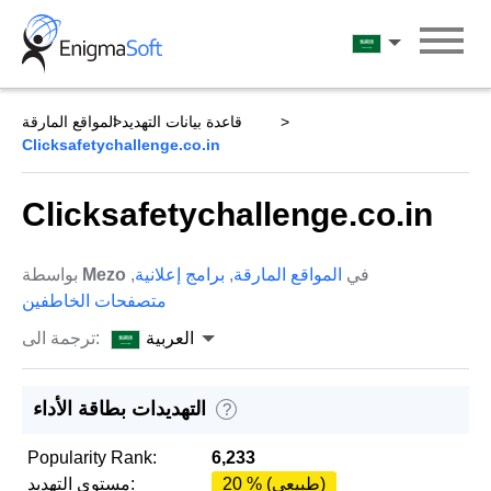
Skip
to
العربية
content
قاعدة بيانات التهديد
المواقع المارقة
Clicksafetychallenge.co.in
Clicksafetychallenge.co.in
في
المواقع المارقة
,
برامج إعلانية
,
Mezo
بواسطة
متصفحات الخاطفين
العربية
ترجمة الى:
التهديدات بطاقة الأداء
?
Popularity Rank:
6,233
20 % (طبيعي)
مستوى التهديد: