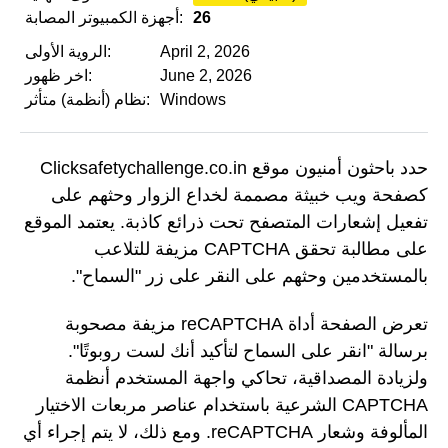
26
أجهزة الكمبيوتر المصابة:
April 2, 2026
الروية الأولى:
June 2, 2026
اخر ظهور:
Windows
نظام (أنظمة) متأثر:
حدد باحثون أمنيون موقع Clicksafetychallenge.co.in
كصفحة ويب خبيثة مصممة لخداع الزوار وحثهم على
تفعيل إشعارات المتصفح تحت ذرائع كاذبة. يعتمد الموقع
على مطالبة تحقق CAPTCHA مزيفة للتلاعب
بالمستخدمين وحثهم على النقر على زر "السماح".
تعرض الصفحة أداة reCAPTCHA مزيفة مصحوبة
برسالة "انقر على السماح لتأكيد أنك لست روبوتًا".
ولزيادة المصداقية، تحاكي واجهة المستخدم أنظمة
CAPTCHA الشرعية باستخدام عناصر مربعات الاختيار
المألوفة وشعار reCAPTCHA. ومع ذلك، لا يتم إجراء أي