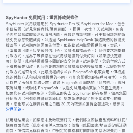
SpyHunter 免費試用：重要條款與條件
SpyHunter 試用版適用於 SpyHunter Pro 或 SpyHunter for Mac，包含
多個裝置（詳見宣傳資料/購買頁面），提供一次性 7 天試用期，包含
全面的惡意軟體偵測和清除功能、高效能防護措施，可主動保護您的系
統免受惡意軟體威脅，並透過 SpyHunter HelpDesk 聯絡我們的技術支
援團隊。試用期內無需預先付費，但啟動試用版需提供信用卡資訊。
（本優惠可能不接受預付信用卡、金融卡和禮品卡。）我們要求您提供
付款方式，是為了確保您在從試用版過渡到付費訂閱（如果您決定購
買）期間，能夠持續獲得不間斷的安全保護。試用期間，您的付款方式
不會被預先扣款，但我們會向您的金融機構發送授權請求，以驗證您的
付款方式是否有效（此類授權請求並非 EnigmaSoft 收取費用，但根據
您的付款方式和/或金融機構的不同，可能會影響您的帳戶可用性）。您
可以在 7 天試用期結束前，透過 EnigmaSoft 網站的「我的帳戶」部分
取消試用，或聯絡 EnigmaSoft，以避免試用期結束後立即產生費用。
如果您在試用期內取消，您將立即失去 SpyHunter 的存取權。如果您因
任何原因（例如係統管理等原因）認為系統收取了您不希望支付的費
用，您也可以在購買費用之日起 30 天內取消並獲得全額退款。請參閱
常見問題
。
試用期結束後，如果您未及時取消訂閱，我們將立即按產品資料和註冊/
購買頁面條款（此處引用併入本條款；價格可能因國家/地區或促銷活動
而異，詳情請見購買頁面）中規定的價格和訂閱期限向您收取費用。價