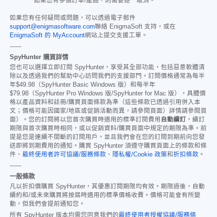
如果您有多個訂單/產品，則需要逐一取消。
如果您有任何疑問或問題，可以透過電子郵件
support@enigmasoftware.com
聯絡 EnigmaSoft 支持，或在
EnigmaSoft 的 MyAccount
網站上提交支援工單。
------
SpyHunter 購買詳情
您也可以選擇立即訂閱 SpyHunter，享受其全部功能，包括惡意軟體清
除以及透過我們的幫助中心訪問我們的支援部門。訂閱價格通常為每半
年
$49.98
（SpyHunter Basic Windows 版）和每半年
$79.98
（SpyHunter Pro Windows 版/SpyHunter for Mac 版），具體價
格以產品資料和註冊/購買頁面條款為準（這些條款已透過引用併入本
文；價格可能因國家/地區或促銷活動而異，請參閱頁面）詳情請參閱頁
面）。您的訂閱將以您首次購買時適用的標準訂閱費用
自動續訂
，續訂
期限與首次購買時相同，或以促銷資料/購買頁面中規定的期限為準。前
提是您是連續不間斷的訂閱用戶，並且我們會在您的訂閱到期前向您發
送即將到期費用的通知。購買 SpyHunter 須遵守購買頁面上的條款和條
件、
最終使用者許可協議/服務條款
、
隱私權/Cookie 政策
和
折扣條款
。
------
一般條款
凡以折扣價購買 SpyHunter，其優惠訂閱期限均有效。期限過後，自動
續約和/或未來購買將按屆時適用的標準價格收費。價格可能會有所變
動，但我們會提前通知您。
所有 SpyHunter 版本均需您同意我們的
最終使用者授權協議/服務條