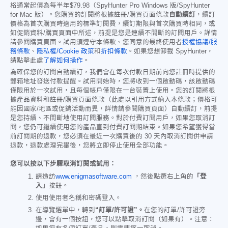
格通常起價為每半年
$79.98
（SpyHunter Pro Windows 版/SpyHunter
for Mac 版）。您購買的訂閱將根據註冊/購買頁面條款
自動續訂
，續訂
價格為首次購買時適用的標準訂閱費，續訂期限與首次購買時相同，或
如促銷資料/購買頁面中所述，前提是您是連續不間斷的訂閱用戶。詳情
請參閱購買頁面。試用須遵守本條款、您同意的最終使用者
授權協議/服
務條款
、
隱私權/Cookie 政策
和
折扣條款
。如果您想卸載 SpyHunter，
請點擊此處
了解如何操作
。
為確保您的訂閱自動續訂，我們會在每次付款日期前向您註冊時提供的
郵箱地址發送付款提醒。試用開始時，您將收到一個啟動碼，該啟動碼
僅限用於一次試用，且每個帳戶僅限在一台裝置上使用。您的訂閱將根
據產品資料和註冊/購買頁面條款（此處以引用方式納入本條款；價格可
能因國家/地區或促銷活動而異，詳情請參閱購買頁面）自動續訂，前提
是您持續、不間斷地使用訂閱服務。對於付費訂閱用戶，如果您取消訂
閱，您仍可繼續使用您的產品直到付費訂閱期結束。如果您希望獲得當
前訂閱期的退款，您必須在最近一次購買後的 30 天內取消訂閱併申請
退款，退款處理完畢後，您將立即停止使用全部功能。
您可以按以下步驟取消訂閱或試用：
請造訪
www.enigmasoftware.com
，然後點選右上角的
「登
入」
按鈕。
使用使用者名稱和密碼登入。
在導覽選單中，轉到
“訂單/許可證”。
在您的訂單/許可證旁
邊，會有一個按鈕，您可以點擊取消訂閱（如果有）。注意：