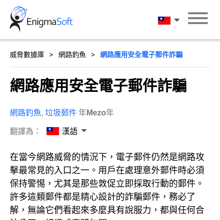
Skip
to
漢語
content
威脅數據庫
網路釣魚
網路應用安全電子郵件詐騙
網路應用安全電子郵件詐騙
網路釣魚
,
垃圾郵件
年
Mezo
年
翻譯為：
漢語
在當今網路威脅的情況下，電子郵件仍然是網路攻
擊最常見的入口之一。用戶在處理意外郵件時必須
保持警惕，尤其是那些敦促立即採取行動的郵件。
許多這類郵件都是精心設計的詐騙郵件，務必了
解，無論它們看起來多麼具有說服力，都與任何合