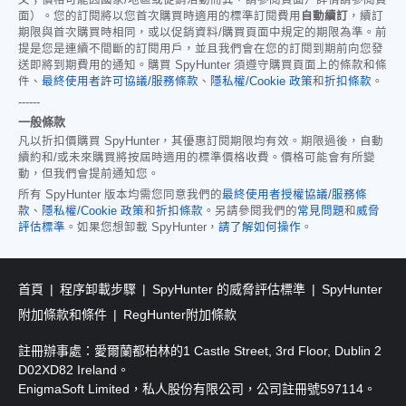
面）。您的訂閱將以您首次購買時適用的標準訂閱費用
自動續訂
，續訂
期限與首次購買時相同，或以促銷資料/購買頁面中規定的期限為準。前
提是您是連續不間斷的訂閱用戶，並且我們會在您的訂閱到期前向您發
送即將到期費用的通知。購買 SpyHunter 須遵守購買頁面上的條款和條
件、
最終使用者許可協議/服務條款
、
隱私權/Cookie 政策
和
折扣條款
。
------
一般條款
凡以折扣價購買 SpyHunter，其優惠訂閱期限均有效。期限過後，自動
續約和/或未來購買將按屆時適用的標準價格收費。價格可能會有所變
動，但我們會提前通知您。
所有 SpyHunter 版本均需您同意我們的
最終使用者授權協議/服務條
款
、
隱私權/Cookie 政策
和
折扣條款
。另請參閱我們的
常見問題
和
威脅
評估標準
。如果您想卸載 SpyHunter，
請了解如何操作
。
首頁
程序卸載步驟
SpyHunter 的威脅評估標準
SpyHunter
附加條款和條件
RegHunter附加條款
註冊辦事處：愛爾蘭都柏林的1 Castle Street, 3rd Floor, Dublin 2
D02XD82 Ireland。
EnigmaSoft Limited，私人股份有限公司，公司註冊號597114。