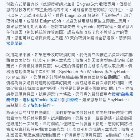
付款方式是否有效（此類授權請求並非 EnigmaSoft 收取費用，但根據
您的付款方式和/或金融機構的不同，可能會影響您的帳戶可用性）。您
可以在 7 天試用期結束前，透過 EnigmaSoft 網站的「我的帳戶」部分
取消試用，或聯絡 EnigmaSoft，以避免試用期結束後立即產生費用。
如果您在試用期內取消，您將立即失去 SpyHunter 的存取權。如果您因
任何原因（例如係統管理等原因）認為系統收取了您不希望支付的費
用，您也可以在購買費用之日起 30 天內取消並獲得全額退款。請參閱
常見問題
。
試用期結束後，如果您未及時取消訂閱，我們將立即按產品資料和註冊/
購買頁面條款（此處引用併入本條款；價格可能因國家/地區或促銷活動
而異，詳情請見購買頁面）中規定的價格和訂閱期限向您收取費用。價
格通常起價為每半年
$79.98
（SpyHunter Pro Windows 版/SpyHunter
for Mac 版）。您購買的訂閱將根據註冊/購買頁面條款
自動續訂
，續訂
價格為首次購買時適用的標準訂閱費，續訂期限與首次購買時相同，或
如促銷資料/購買頁面中所述，前提是您是連續不間斷的訂閱用戶。詳情
請參閱購買頁面。試用須遵守本條款、您同意的最終使用者
授權協議/服
務條款
、
隱私權/Cookie 政策
和
折扣條款
。如果您想卸載 SpyHunter，
請點擊此處
了解如何操作
。
為確保您的訂閱自動續訂，我們會在每次付款日期前向您註冊時提供的
郵箱地址發送付款提醒。試用開始時，您將收到一個啟動碼，該啟動碼
僅限用於一次試用，且每個帳戶僅限在一台裝置上使用。您的訂閱將根
據產品資料和註冊/購買頁面條款（此處以引用方式納入本條款；價格可
能因國家/地區或促銷活動而異，詳情請參閱購買頁面）自動續訂，前提