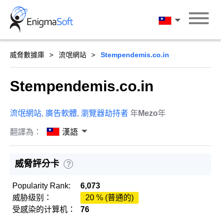
Skip
to
漢語
content
威脅數據庫
流氓網站
Stempendemis.co.in
Stempendemis.co.in
流氓網站
,
廣告軟體
,
瀏覽器劫持者
年
Mezo
年
翻譯為：
漢語
威脅評分卡
?
Popularity Rank:
6,073
威胁级别：
20 % (普通的)
受感染的计算机：
76