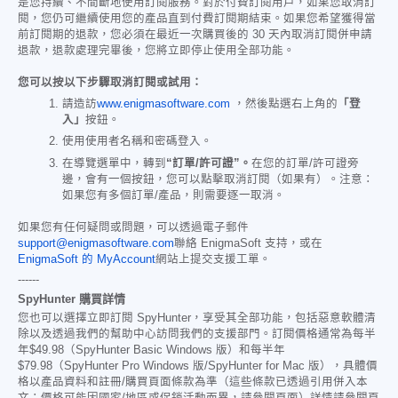
是您持續、不間斷地使用訂閱服務。對於付費訂閱用戶，如果您取消訂
閱，您仍可繼續使用您的產品直到付費訂閱期結束。如果您希望獲得當
前訂閱期的退款，您必須在最近一次購買後的 30 天內取消訂閱併申請
退款，退款處理完畢後，您將立即停止使用全部功能。
您可以按以下步驟取消訂閱或試用：
請造訪
www.enigmasoftware.com
，然後點選右上角的
「登
入」
按鈕。
使用使用者名稱和密碼登入。
在導覽選單中，轉到
“訂單/許可證”。
在您的訂單/許可證旁
邊，會有一個按鈕，您可以點擊取消訂閱（如果有）。注意：
如果您有多個訂單/產品，則需要逐一取消。
如果您有任何疑問或問題，可以透過電子郵件
support@enigmasoftware.com
聯絡 EnigmaSoft 支持，或在
EnigmaSoft 的 MyAccount
網站上提交支援工單。
------
SpyHunter 購買詳情
您也可以選擇立即訂閱 SpyHunter，享受其全部功能，包括惡意軟體清
除以及透過我們的幫助中心訪問我們的支援部門。訂閱價格通常為每半
年
$49.98
（SpyHunter Basic Windows 版）和每半年
$79.98
（SpyHunter Pro Windows 版/SpyHunter for Mac 版），具體價
格以產品資料和註冊/購買頁面條款為準（這些條款已透過引用併入本
文；價格可能因國家/地區或促銷活動而異，請參閱頁面）詳情請參閱頁