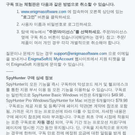
구독 또는 체험판은 다음과 같은 방법으로 취소할 수 있습니다.
www.enigmasoftware.com
에 접속하여 오른쪽 상단에 있는
"로그인"
버튼을 클릭하세요.
사용자 이름과 비밀번호로 로그인하세요.
탐색 메뉴에서
"주문/라이선스"를 선택하세요.
주문/라이선스
옆에 구독 취소 버튼이 있습니다(해당하는 경우). 참고: 주문/
제품이 여러 개인 경우 각각 개별적으로 취소해야 합니다.
질문이나 문제가 있는 경우
support@enigmasoftware.com
으로 이메일
을 보내거나
EnigmaSoft의 MyAccount
웹사이트에서 지원 티켓을 열
어 EnigmaSoft 지원팀에 문의할 수 있습니다.
------
SpyHunter 구매 상세 정보
SpyHunter의 모든 기능을 즉시 구독하여 악성코드 제거 및 헬프데스크
를 통한 지원 부서 이용 등 모든 기능을 이용하실 수 있습니다. 구독료
는 일반적으로 SpyHunter Basic Windows 버전은 6개월마다
$49.98
,
SpyHunter Pro Windows/SpyHunter for Mac 버전은 6개월마다
$79.98
. 구독료는 제공 자료 및 등록/구매 페이지 약관(본 계약에 참조로 포함
됨, 가격은 국가 또는 프로모션에 따라 다를 수 있으며, 자세한 내용은
구매 페이지 참조)에 따라 부과됩니다. 구독은 최초 구매 시점에 적용되
는 표준 구독료로
자동 갱신
되며, 구독 기간 또는 프로모션 자료/구매
페이지에 명시된 기간 동안 유지됩니다. 단, 구독을 지속적으로 유지하
는 경우에 한하며, 구독 만료 전에 예정된 요금에 대한 알림을 받게 됩