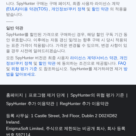
니다. SpyHunter 구매는 구매 페이지, 최종 사용자 라이선스 계약
(EULA)/이용 약관(TOS)
,
개인정보/쿠키 정책
및
할인 약관
의 적용을
받습니다.
------
일반 약관
SpyHunter를 할인된 가격으로 구매하신 경우, 해당 할인 구독 기간 동
안 유효합니다. 이후에는 자동 갱신 및/또는 향후 구매 시 당시 적용되
는 표준 가격이 적용됩니다. 가격은 변경될 수 있으며, 변경 사항이 있
을 경우 사전에 알려드리겠습니다.
모든 SpyHunter 버전은 최종 사용자
라이선스 계약/서비스 약관
,
개인
정보/쿠키 정책
및
할인 약관
에 동의하는 조건으로 제공됩니다.
FAQ
및
위협 평가 기준
도 참조하십시오. SpyHunter를 제거하려면 제거
방
법을 알아보세요
.
홈페이지
프로그램 제거 단계
SpyHunter의 위협 평가 기준
SpyHunter 추가 이용약관
RegHunter 추가 이용약관
등록 사무실: 1 Castle Street, 3rd Floor, Dublin 2 D02XD82
Ireland.
EnigmaSoft Limited, 주식으로 제한되는 비공개 회사, 회사 등록
번호 597114.