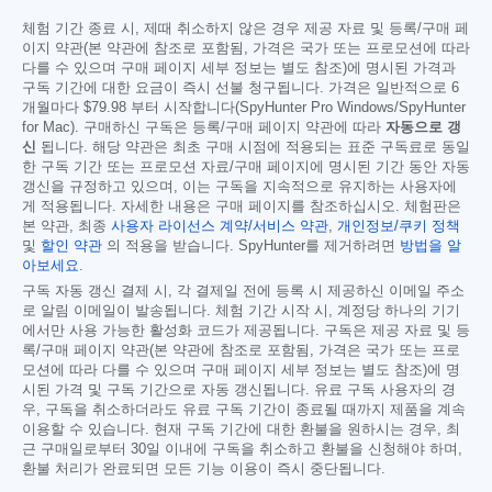
체험 기간 종료 시, 제때 취소하지 않은 경우 제공 자료 및 등록/구매 페
이지 약관(본 약관에 참조로 포함됨, 가격은 국가 또는 프로모션에 따라
다를 수 있으며 구매 페이지 세부 정보는 별도 참조)에 명시된 가격과
구독 기간에 대한 요금이 즉시 선불 청구됩니다. 가격은 일반적으로 6
개월마다
$79.98
부터 시작합니다(SpyHunter Pro Windows/SpyHunter
for Mac). 구매하신 구독은 등록/구매 페이지 약관에 따라
자동으로 갱
신
됩니다. 해당 약관은 최초 구매 시점에 적용되는 표준 구독료로 동일
한 구독 기간 또는 프로모션 자료/구매 페이지에 명시된 기간 동안 자동
갱신을 규정하고 있으며, 이는 구독을 지속적으로 유지하는 사용자에
게 적용됩니다. 자세한 내용은 구매 페이지를 참조하십시오. 체험판은
본 약관, 최종
사용자 라이선스 계약/서비스 약관
,
개인정보/쿠키 정책
및
할인 약관
의 적용을 받습니다. SpyHunter를 제거하려면
방법을 알
아보세요
.
구독 자동 갱신 결제 시, 각 결제일 전에 등록 시 제공하신 이메일 주소
로 알림 이메일이 발송됩니다. 체험 기간 시작 시, 계정당 하나의 기기
에서만 사용 가능한 활성화 코드가 제공됩니다. 구독은 제공 자료 및 등
록/구매 페이지 약관(본 약관에 참조로 포함됨, 가격은 국가 또는 프로
모션에 따라 다를 수 있으며 구매 페이지 세부 정보는 별도 참조)에 명
시된 가격 및 구독 기간으로 자동 갱신됩니다. 유료 구독 사용자의 경
우, 구독을 취소하더라도 유료 구독 기간이 종료될 때까지 제품을 계속
이용할 수 있습니다. 현재 구독 기간에 대한 환불을 원하시는 경우, 최
근 구매일로부터 30일 이내에 구독을 취소하고 환불을 신청해야 하며,
환불 처리가 완료되면 모든 기능 이용이 즉시 중단됩니다.