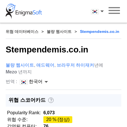
Skip
to
한국어
content
위협 데이터베이스
불량 웹사이트
Stempendemis.co.in
Stempendemis.co.in
불량 웹사이트
,
애드웨어
,
브라우저 하이재커
년에
Mezo
년까지
번역 :
한국어
위협 스코어카드
?
Popularity Rank:
6,073
위협 수준:
20 % (정상)
감염된 컴퓨터:
76