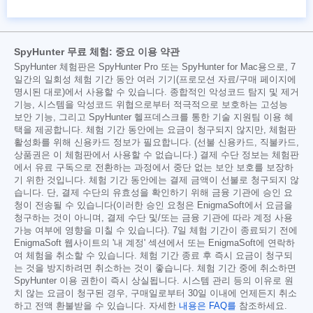
SpyHunter 무료 체험: 중요 이용 약관
SpyHunter 체험판은 SpyHunter Pro 또는 SpyHunter for Mac용으로, 7
일간의 일회성 체험 기간 동안 여러 기기(프로모션 자료/구매 페이지에
명시된 대로)에서 사용할 수 있습니다. 종합적인 악성코드 탐지 및 제거
기능, 시스템을 악성코드 위협으로부터 적극적으로 보호하는 고성능
보안 기능, 그리고 SpyHunter 헬프데스크를 통한 기술 지원팀 이용 혜
택을 제공합니다. 체험 기간 동안에는 요금이 청구되지 않지만, 체험판
활성화를 위해 신용카드 정보가 필요합니다. (선불 신용카드, 직불카드,
상품권은 이 체험판에서 사용할 수 없습니다.) 결제 수단 정보는 체험판
에서 유료 구독으로 전환하는 과정에서 중단 없는 보안 보호를 보장하
기 위한 것입니다. 체험 기간 동안에는 결제 금액이 선불로 청구되지 않
습니다. 단, 결제 수단의 유효성을 확인하기 위해 금융 기관에 승인 요
청이 전송될 수 있습니다(이러한 승인 요청은 EnigmaSoft에서 요금을
청구하는 것이 아니며, 결제 수단 및/또는 금융 기관에 따라 계정 사용
가능 여부에 영향을 미칠 수 있습니다). 7일 체험 기간이 종료되기 전에
EnigmaSoft 웹사이트의 '내 계정' 섹션에서 또는 EnigmaSoft에 연락하
여 체험을 취소할 수 있습니다. 체험 기간 종료 후 즉시 요금이 청구되
는 것을 방지하려면 취소하는 것이 좋습니다. 체험 기간 중에 취소하면
SpyHunter 이용 권한이 즉시 상실됩니다. 시스템 관리 등의 이유로 원
치 않는 요금이 청구된 경우, 구매일로부터 30일 이내에 언제든지 취소
하고 전액 환불받을 수 있습니다. 자세한
내용은 FAQ를
참조하세요.