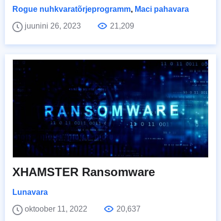
Rogue nuhkvaratõrjeprogramm
,
Maci pahavara
juunini 26, 2023
21,209
XHAMSTER Ransomware
Lunavara
oktoober 11, 2022
20,637