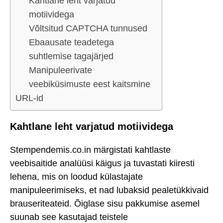
Kahtlane leht varjatud
motiividega
Võltsitud CAPTCHA tunnused
Ebaausate teadetega
suhtlemise tagajärjed
Manipuleerivate
veebiküsimuste eest kaitsmine
URL-id
Kahtlane leht varjatud motiividega
Stempendemis.co.in märgistati kahtlaste
veebisaitide analüüsi käigus ja tuvastati kiiresti
lehena, mis on loodud külastajate
manipuleerimiseks, et nad lubaksid pealetükkivaid
brauseriteateid. Õiglase sisu pakkumise asemel
suunab see kasutajad teistele