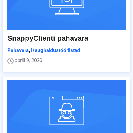
SnappyClienti pahavara
Pahavara
,
Kaughaldustööriistad
aprill 9, 2026