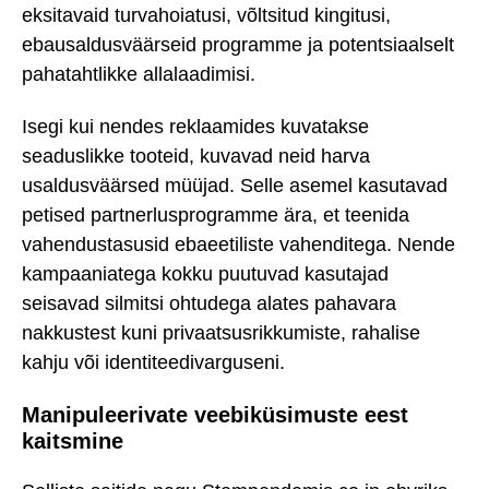
eksitavaid turvahoiatusi, võltsitud kingitusi,
ebausaldusväärseid programme ja potentsiaalselt
pahatahtlikke allalaadimisi.
Isegi kui nendes reklaamides kuvatakse
seaduslikke tooteid, kuvavad neid harva
usaldusväärsed müüjad. Selle asemel kasutavad
petised partnerlusprogramme ära, et teenida
vahendustasusid ebaeetiliste vahenditega. Nende
kampaaniatega kokku puutuvad kasutajad
seisavad silmitsi ohtudega alates pahavara
nakkustest kuni privaatsusrikkumiste, rahalise
kahju või identiteedivarguseni.
Manipuleerivate veebiküsimuste eest
kaitsmine