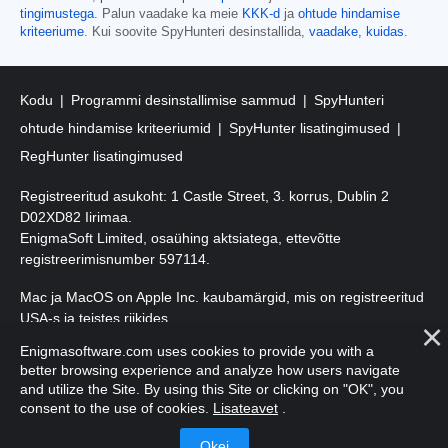
tingimustega
. Palun vaadake ka meie
KKK-d
ja
ohtude hindamise
kriteeriume
. Kui soovite SpyHunteri desinstallida,
vaadake, kuidas
.
Kodu
Programmi desinstallimise sammud
SpyHunteri
ohtude hindamise kriteeriumid
SpyHunter lisatingimused
RegHunter lisatingimused
Registreeritud asukoht: 1 Castle Street, 3. korrus, Dublin 2
D02XD82 Iirimaa.
EnigmaSoft Limited, osaühing aktsiatega, ettevõtte
registreerimisnumber 597114.
Mac ja MacOS on Apple Inc. kaubamärgid, mis on registreeritud
USA-s ja teistes riikides.
Enigmasoftware.com uses cookies to provide you with a
Autoriõigus 2016-
2026
. EnigmaSoft Ltd. Kõik õigused kaitstud.
better browsing experience and analyze how users navigate
and utilize the Site. By using this Site or clicking on "OK", you
consent to the use of cookies.
Lisateavet
.