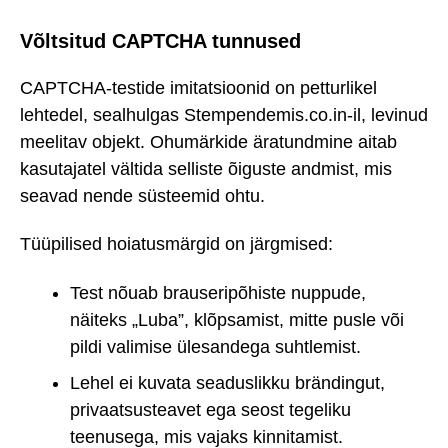
Võltsitud CAPTCHA tunnused
CAPTCHA-testide imitatsioonid on petturlikel
lehtedel, sealhulgas Stempendemis.co.in-il, levinud
meelitav objekt. Ohumärkide äratundmine aitab
kasutajatel vältida selliste õiguste andmist, mis
seavad nende süsteemid ohtu.
Tüüpilised hoiatusmärgid on järgmised:
Test nõuab brauseripõhiste nuppude,
näiteks „Luba”, klõpsamist, mitte pusle või
pildi valimise ülesandega suhtlemist.
Lehel ei kuvata seaduslikku brändingut,
privaatsusteavet ega seost tegeliku
teenusega, mis vajaks kinnitamist.