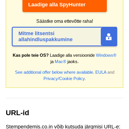
Laadige alla SpyHunter
Säästke oma ettevõtte raha!
Mitme litsentsi
allahindluspakkumine
Kas pole teie OS?
Laadige alla versioonide
Windows®
ja
Mac®
jaoks.
See additional offer below where available.
EULA
and
Privacy/Cookie Policy
.
URL-id
Stempendemis.co.in võib kutsuda järgmisi URL-e: