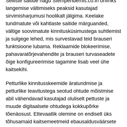
Selliste saitide nagu Stempendemis.co.in ohvriks
langemise vältimiseks peaksid kasutajad
sirvimisharjumusi hoolikalt jälgima. Keelake
tundmatute või kahtlaste saitide märguanded,
vältige soovimatute kinnitusküsimustega suhtlemist
ja sulgege lehed, mis survestavad teid brauseri
funktsioone lubama. Reklaamide blokeerimise,
pahavaratõrjevahendite ja brauseri turvaseadete
õige konfigureerimise tagamine lisab veel ühe
kaitsekihi.
Petturlike kinnitusskeemide äratundmise ja
petturlike teavitustega seotud ohtude mõistmise
abil vähendavad kasutajad oluliselt pettuste ja
muude digitaalsete ohtudega kokkupõrke
tõenäosust. Ettevaatlik olemine on endiselt üks
tõhusamaid kaitsemeetmeid ebausaldusväärsete