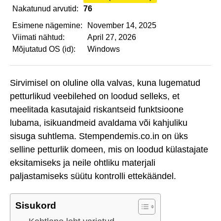
Nakatunud arvutid:
76
Esimene nägemine:
November 14, 2025
Viimati nähtud:
April 27, 2026
Mõjutatud OS (id):
Windows
Sirvimisel on oluline olla valvas, kuna lugematud
petturlikud veebilehed on loodud selleks, et
meelitada kasutajaid riskantseid funktsioone
lubama, isikuandmeid avaldama või kahjuliku
sisuga suhtlema. Stempendemis.co.in on üks
selline petturlik domeen, mis on loodud külastajate
eksitamiseks ja neile ohtliku materjali
paljastamiseks süütu kontrolli ettekäändel.
Sisukord