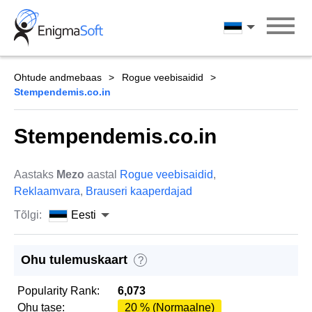
Skip
to
Eesti
content
Ohtude andmebaas
Rogue veebisaidid
Stempendemis.co.in
Stempendemis.co.in
Aastaks
Mezo
aastal
Rogue veebisaidid
,
Reklaamvara
,
Brauseri kaaperdajad
Tõlgi:
Eesti
Ohu tulemuskaart
?
Popularity Rank:
6,073
Ohu tase:
20 % (Normaalne)