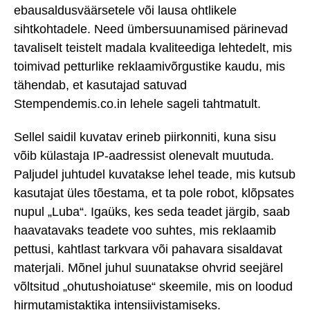
ebausaldusväärsetele või lausa ohtlikele
sihtkohtadele. Need ümbersuunamised pärinevad
tavaliselt teistelt madala kvaliteediga lehtedelt, mis
toimivad petturlike reklaamivõrgustike kaudu, mis
tähendab, et kasutajad satuvad
Stempendemis.co.in lehele sageli tahtmatult.
Sellel saidil kuvatav erineb piirkonniti, kuna sisu
võib külastaja IP-aadressist olenevalt muutuda.
Paljudel juhtudel kuvatakse lehel teade, mis kutsub
kasutajat üles tõestama, et ta pole robot, klõpsates
nupul „Luba“. Igaüks, kes seda teadet järgib, saab
haavatavaks teadete voo suhtes, mis reklaamib
pettusi, kahtlast tarkvara või pahavara sisaldavat
materjali. Mõnel juhul suunatakse ohvrid seejärel
võltsitud „ohutushoiatuse“ skeemile, mis on loodud
hirmutamistaktika intensiivistamiseks.