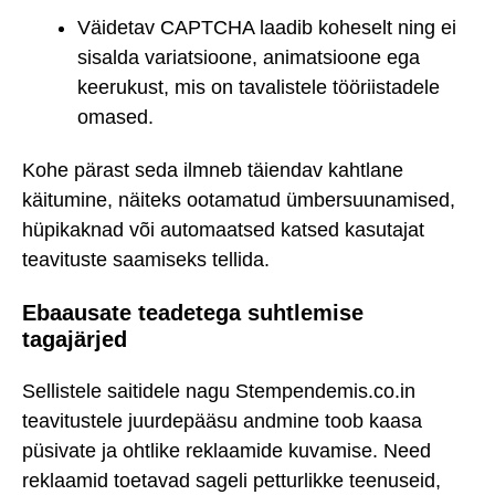
Väidetav CAPTCHA laadib koheselt ning ei
sisalda variatsioone, animatsioone ega
keerukust, mis on tavalistele tööriistadele
omased.
Kohe pärast seda ilmneb täiendav kahtlane
käitumine, näiteks ootamatud ümbersuunamised,
hüpikaknad või automaatsed katsed kasutajat
teavituste saamiseks tellida.
Ebaausate teadetega suhtlemise
tagajärjed
Sellistele saitidele nagu Stempendemis.co.in
teavitustele juurdepääsu andmine toob kaasa
püsivate ja ohtlike reklaamide kuvamise. Need
reklaamid toetavad sageli petturlikke teenuseid,