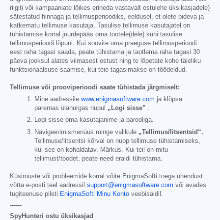
riigiti või kampaaniate lõikes erineda vastavalt ostulehe üksikasjadele)
sätestatud hinnaga ja tellimusperioodiks, eeldusel, et olete pideva ja
katkematu tellimuse kasutaja. Tasulise tellimuse kasutajatel on
tühistamise korral juurdepääs oma tootele(dele) kuni tasulise
tellimusperioodi lõpuni. Kui soovite oma praeguse tellimusperioodi
eest raha tagasi saada, peate tühistama ja taotlema raha tagasi 30
päeva jooksul alates viimasest ostust ning te lõpetate kohe täieliku
funktsionaalsuse saamise, kui teie tagasimakse on töödeldud.
Tellimuse või prooviperioodi saate tühistada järgmiselt:
Mine aadressile
www.enigmasoftware.com
ja klõpsa
paremas ülanurgas nupul
„Logi sisse”
.
Logi sisse oma kasutajanime ja parooliga.
Navigeerimismenüüs minge valikule
„Tellimus/litsentsid“.
Tellimuse/litsentsi kõrval on nupp tellimuse tühistamiseks,
kui see on kohaldatav. Märkus. Kui teil on mitu
tellimust/toodet, peate need eraldi tühistama.
Küsimuste või probleemide korral võite EnigmaSofti toega ühendust
võtta e-posti teel aadressil
support@enigmasoftware.com
või avades
tugiteenuse pileti
EnigmaSofti Minu Konto
veebisaidil.
------
SpyHunteri ostu üksikasjad