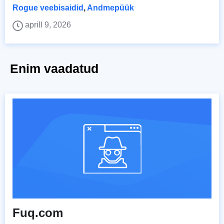
Rogue veebisaidid
,
Andmepüük
aprill 9, 2026
Enim vaadatud
Fuq.com