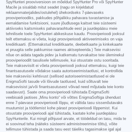
SpyHunteri prooviversioon on mõeldud SpyHunter Pro või SpyHunter
Macile ja sisaldab mitut seadet (nagu on kirjeldatud
reklaammaterjalides/ostulehel) ühekordseks 7-päevaseks
prooviperioodiks, pakkudes põhjalikku pahavara tuvastamise ja
eemaldamise funktsiooni, suure jõudlusega kaitset teie süsteemi
aktiivseks kaitsmiseks pahavaraohtude eest ja juurdepääsu meie
tehnilisele toele SpyHunteri abikeskuse kaudu. Prooviperioodi jooksul
teilt ettemaksu ei võeta, kuigi prooviperioodi aktiveerimiseks on vaja
krediitkaarti. (Ettemakstud krediitkaarte, deebetkaarte ja kinkekaarte
ei pruugita selle pakkumise raames aktsepteerida.) Teie makseviisi
nõue on aidata tagada pidev ja katkematu turvakaitse teie üleminekul
prooviperioodilt tasulisele tellimusele, kui otsustate ostu sooritada.
Teie makseviisilt ei võeta prooviperioodi jooksul ettemaksu, kuigi teie
finantsasutusele võidakse saata autoriseerimistaotlusi, et kontrollida
teie makseviisi kehtivust (sellised autoriseerimistaotlused ei ole
EnigmaSofti tasude või lõivude taotlused, kuid sõltuvalt teie
makseviisist ja/või finantsasutusest võivad need mõjutada teie konto
saadavust). Saate oma prooviperioodi tühistada EnigmaSofti
veebisaidi jaotises „Minu konto“ või võttes EnigmaSoftiga ühendust
enne 7-päevase prooviperioodi lõppu, et vältida tasu sissenõutavaks
muutumist ja töötlemist kohe pärast prooviperioodi lõppemist. Kui
otsustate prooviperioodi ajal tühistada, kaotate kohe juurdepääsu
SpyHunterile. Kui mingil põhjusel arvate, et töödeldud on tasu, mida te
ei soovinud teha (näiteks süsteemi administreerimise tõttu), võite
tellimuse tühistada ja saada tasu eest täieliku tagasimakse igal ajal