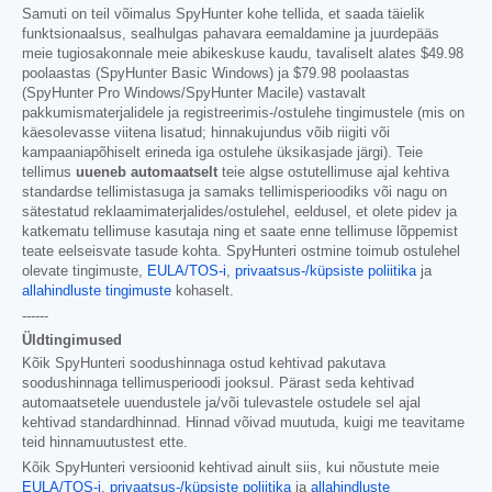
Samuti on teil võimalus SpyHunter kohe tellida, et saada täielik
funktsionaalsus, sealhulgas pahavara eemaldamine ja juurdepääs
meie tugiosakonnale meie abikeskuse kaudu, tavaliselt alates
$49.98
poolaastas (SpyHunter Basic Windows) ja
$79.98
poolaastas
(SpyHunter Pro Windows/SpyHunter Macile) vastavalt
pakkumismaterjalidele ja registreerimis-/ostulehe tingimustele (mis on
käesolevasse viitena lisatud; hinnakujundus võib riigiti või
kampaaniapõhiselt erineda iga ostulehe üksikasjade järgi). Teie
tellimus
uueneb automaatselt
teie algse ostutellimuse ajal kehtiva
standardse tellimistasuga ja samaks tellimisperioodiks või nagu on
sätestatud reklaamimaterjalides/ostulehel, eeldusel, et olete pidev ja
katkematu tellimuse kasutaja ning et saate enne tellimuse lõppemist
teate eelseisvate tasude kohta. SpyHunteri ostmine toimub ostulehel
olevate tingimuste,
EULA/TOS-i
,
privaatsus-/küpsiste poliitika
ja
allahindluste tingimuste
kohaselt.
------
Üldtingimused
Kõik SpyHunteri soodushinnaga ostud kehtivad pakutava
soodushinnaga tellimusperioodi jooksul. Pärast seda kehtivad
automaatsetele uuendustele ja/või tulevastele ostudele sel ajal
kehtivad standardhinnad. Hinnad võivad muutuda, kuigi me teavitame
teid hinnamuutustest ette.
Kõik SpyHunteri versioonid kehtivad ainult siis, kui nõustute meie
EULA/TOS-i
,
privaatsus-/küpsiste poliitika
ja
allahindluste