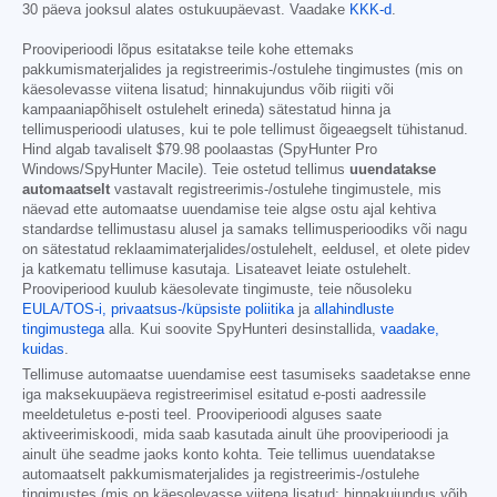
30 päeva jooksul alates ostukuupäevast. Vaadake
KKK-d
.
Prooviperioodi lõpus esitatakse teile kohe ettemaks
pakkumismaterjalides ja registreerimis-/ostulehe tingimustes (mis on
käesolevasse viitena lisatud; hinnakujundus võib riigiti või
kampaaniapõhiselt ostulehelt erineda) sätestatud hinna ja
tellimusperioodi ulatuses, kui te pole tellimust õigeaegselt tühistanud.
Hind algab tavaliselt
$79.98
poolaastas (SpyHunter Pro
Windows/SpyHunter Macile). Teie ostetud tellimus
uuendatakse
automaatselt
vastavalt registreerimis-/ostulehe tingimustele, mis
näevad ette automaatse uuendamise teie algse ostu ajal kehtiva
standardse tellimustasu alusel ja samaks tellimusperioodiks või nagu
on sätestatud reklaamimaterjalides/ostulehelt, eeldusel, et olete pidev
ja katkematu tellimuse kasutaja. Lisateavet leiate ostulehelt.
Prooviperiood kuulub käesolevate tingimuste, teie nõusoleku
EULA/TOS-i,
privaatsus-/küpsiste poliitika
ja
allahindluste
tingimustega
alla. Kui soovite SpyHunteri desinstallida,
vaadake,
kuidas
.
Tellimuse automaatse uuendamise eest tasumiseks saadetakse enne
iga maksekuupäeva registreerimisel esitatud e-posti aadressile
meeldetuletus e-posti teel. Prooviperioodi alguses saate
aktiveerimiskoodi, mida saab kasutada ainult ühe prooviperioodi ja
ainult ühe seadme jaoks konto kohta. Teie tellimus uuendatakse
automaatselt pakkumismaterjalides ja registreerimis-/ostulehe
tingimustes (mis on käesolevasse viitena lisatud; hinnakujundus võib