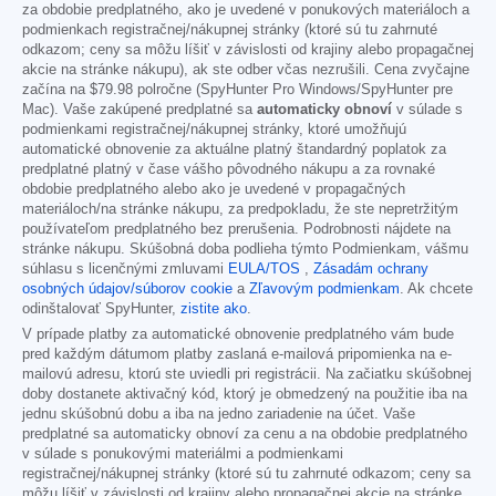
za obdobie predplatného, ako je uvedené v ponukových materiáloch a
podmienkach registračnej/nákupnej stránky (ktoré sú tu zahrnuté
odkazom; ceny sa môžu líšiť v závislosti od krajiny alebo propagačnej
akcie na stránke nákupu), ak ste odber včas nezrušili. Cena zvyčajne
začína na
$79.98
polročne (SpyHunter Pro Windows/SpyHunter pre
Mac). Vaše zakúpené predplatné sa
automaticky obnoví
v súlade s
podmienkami registračnej/nákupnej stránky, ktoré umožňujú
automatické obnovenie za aktuálne platný štandardný poplatok za
predplatné platný v čase vášho pôvodného nákupu a za rovnaké
obdobie predplatného alebo ako je uvedené v propagačných
materiáloch/na stránke nákupu, za predpokladu, že ste nepretržitým
používateľom predplatného bez prerušenia. Podrobnosti nájdete na
stránke nákupu. Skúšobná doba podlieha týmto Podmienkam, vášmu
súhlasu s licenčnými zmluvami
EULA/TOS
,
Zásadám ochrany
osobných údajov/súborov cookie
a
Zľavovým podmienkam
. Ak chcete
odinštalovať SpyHunter,
zistite ako
.
V prípade platby za automatické obnovenie predplatného vám bude
pred každým dátumom platby zaslaná e-mailová pripomienka na e-
mailovú adresu, ktorú ste uviedli pri registrácii. Na začiatku skúšobnej
doby dostanete aktivačný kód, ktorý je obmedzený na použitie iba na
jednu skúšobnú dobu a iba na jedno zariadenie na účet. Vaše
predplatné sa automaticky obnoví za cenu a na obdobie predplatného
v súlade s ponukovými materiálmi a podmienkami
registračnej/nákupnej stránky (ktoré sú tu zahrnuté odkazom; ceny sa
môžu líšiť v závislosti od krajiny alebo propagačnej akcie na stránke