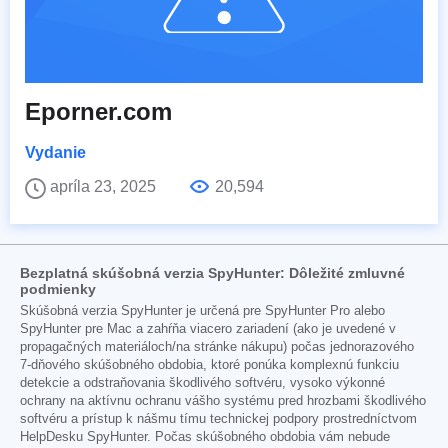
Eporner.com
Vydanie
apríla 23, 2025
20,594
Bezplatná skúšobná verzia SpyHunter: Dôležité zmluvné
podmienky
Skúšobná verzia SpyHunter je určená pre SpyHunter Pro alebo
SpyHunter pre Mac a zahŕňa viacero zariadení (ako je uvedené v
propagačných materiáloch/na stránke nákupu) počas jednorazového
7-dňového skúšobného obdobia, ktoré ponúka komplexnú funkciu
detekcie a odstraňovania škodlivého softvéru, vysoko výkonné
ochrany na aktívnu ochranu vášho systému pred hrozbami škodlivého
softvéru a prístup k nášmu tímu technickej podpory prostredníctvom
HelpDesku SpyHunter. Počas skúšobného obdobia vám nebude