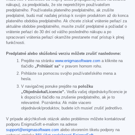
nákupu), za predpokladu, že ste nepretržitým používateľom
predplatného. Používatelia plateného predplatného, ak zrušíte
predplatné, budú mať naďalej prístup k svojim produktom až do konca
plateného obdobia predplatného. Ak chcete získať vrátenie peňazí za
aktuálne obdobie predplatného, musíte zrušiť predplatné a požiadať o
vrátenie peňazí do 30 dní od vášho posledného nákupu a po
spracovaní vrátenia peňazí okamžite prestanete mať prístup k plnej
funkčnosti.
Predplatné alebo skúšobnú verziu môžete zrušiť nasledovne:
Prejdite na stránku
www.enigmasoftware.com
a kliknite na
tlačidlo
„Prihlásiť sa“
v pravom hornom rohu.
Prihláste sa pomocou svojho používateľského mena a
hesla.
V navigačnej ponuke prejdite na
položku
„Objednávka/Licencie“.
Vedľa vašej objednávky/licencie je
k dispozícii tlačidlo na zrušenie predplatného, ak je to
relevantné. Poznámka: Ak máte viacero
objednávok/produktov, budete ich musieť zrušiť jednotlivo.
V prípade akýchkoľvek otázok alebo problémov môžete kontaktovať
podporu EnigmaSoft e-mailom na adrese
support@enigmasoftware.com
alebo otvorením tiketu podpory na