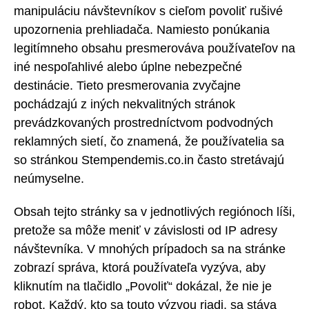
manipuláciu návštevníkov s cieľom povoliť rušivé
upozornenia prehliadača. Namiesto ponúkania
legitímneho obsahu presmerováva používateľov na
iné nespoľahlivé alebo úplne nebezpečné
destinácie. Tieto presmerovania zvyčajne
pochádzajú z iných nekvalitných stránok
prevádzkovaných prostredníctvom podvodných
reklamných sietí, čo znamená, že používatelia sa
so stránkou Stempendemis.co.in často stretávajú
neúmyselne.
Obsah tejto stránky sa v jednotlivých regiónoch líši,
pretože sa môže meniť v závislosti od IP adresy
návštevníka. V mnohých prípadoch sa na stránke
zobrazí správa, ktorá používateľa vyzýva, aby
kliknutím na tlačidlo „Povoliť“ dokázal, že nie je
robot. Každý, kto sa touto výzvou riadi, sa stáva