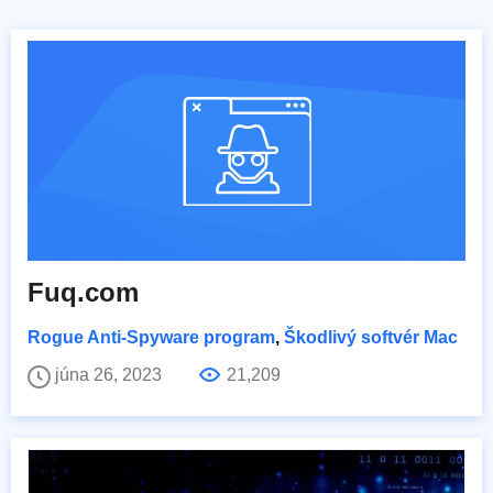
Fuq.com
Rogue Anti-Spyware program
,
Škodlivý softvér Mac
júna 26, 2023
21,209