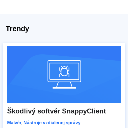
Trendy
Škodlivý softvér SnappyClient
Malvér
,
Nástroje vzdialenej správy