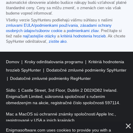
automatické obnovenie a/alebo budúce nákupy budú vzťahovať platné
štandardné ceny. Ceny sa môžu zmeniť, o zmenách cien vás však
budeme vopred informovať.
Všetky verzie SpyHunteru podliehajú vášmu súhlasu s našimi
zmluvami EULA/podmienkami používania
,
zásadami ochrany
osobných údajov/súborov cookie
a
podmienkami zliav
. Prečítajte si
tiež naše
najčastejšie otázky
a
kritériá hodnotenia hrozieb
. Ak chcete
SpyHunter odinštalovať,
zistite ako
.
Domov
Kroky odinštalovania programu
Kritériá hodnotenia
hrozieb SpyHunter
Dodatočné zmluvné podmienky SpyHunter
Dodatočné zmluvné podmienky RegHunter
Sídlo: 1 Castle Street, 3rd Floor, Dublin 2 D02XD82 Ireland.
EnigmaSoft Limited, súkromná spoločnosť s ručením
obmedzeným na akcie, registračné číslo spoločnosti 597114.
Mac a MacOS sú ochranné známky spoločnosti Apple Inc.,
registrované v USA a iných krajinách.
Enigmasoftware.com uses cookies to provide you with a
Copyright 2016-
2026
. EnigmaSoft Ltd. Všetky práva vyhradené.