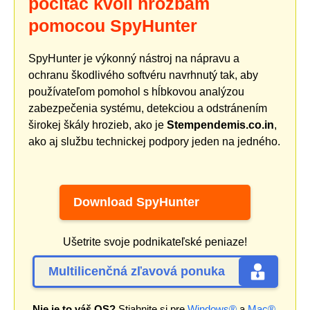
počítač kvôli hrozbám
pomocou SpyHunter
SpyHunter je výkonný nástroj na nápravu a
ochranu škodlivého softvéru navrhnutý tak, aby
používateľom pomohol s hĺbkovou analýzou
zabezpečenia systému, detekciou a odstránením
širokej škály hrozieb, ako je
Stempendemis.co.in
,
ako aj službu technickej podpory jeden na jedného.
Download SpyHunter
Ušetrite svoje podnikateľské peniaze!
Multilicenčná zľavová ponuka
Nie je to váš OS?
Stiahnite si pre
Windows®
a
Mac®
.