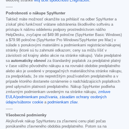
webovej stránke
Môj účet spoločnosti EnigmaSoft
.
------
Podrobnosti o nákupe SpyHunter
Taktiež máte možnosť okamžite sa prihlásiť na odber SpyHunter a
získať plnú funkčnosť vrátane odstránenia škodlivého softvéru a
prístupu k nášmu oddeleniu podpory prostredníctvom nášho
HelpDesku, zvyčajne od
$49.98
polročne (SpyHunter Basic Windows)
a
$79.98
polročne (SpyHunter Pro Windows/SpyHunter pre Mac) v
súlade s ponukovými materiálmi a podmienkami registrácie/nákupnej
stránky (ktoré sú tu zahrnuté odkazom; ceny sa môžu líšiť v
závislosti od krajiny alebo akcie na stránke nákupu). Vaše predplatné
sa
automaticky obnoví
za štandardný poplatok za predplatné platný
v čase vášho pôvodného nákupu a na rovnaké obdobie predplatného
alebo ako je uvedené v propagačných materiáloch/na stránke nákupu,
za predpokladu, že ste nepretržitým používateľom predplatného a v
prípade ktorého dostanete oznámenie o nadchádzajúcich poplatkoch
pred uplynutím platnosti predplatného. Nákup SpyHunter podlieha
zmluvným podmienkam uvedeným na stránke nákupu,
zmluve
EULA/podmienkam používania
,
zásadám ochrany osobných
údajov/súborov cookie
a
podmienkam zliav
.
------
Všeobecné podmienky
Akýkoľvek nákup SpyHunteru za zľavnenú cenu platí počas
ponúkaného zľavneného obdobia predplatného. Potom sa na