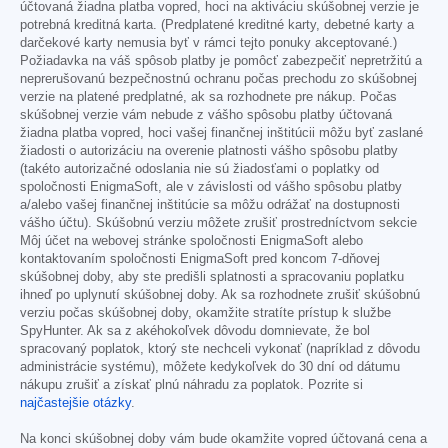
účtovaná žiadna platba vopred, hoci na aktiváciu skúšobnej verzie je
potrebná kreditná karta. (Predplatené kreditné karty, debetné karty a
darčekové karty nemusia byť v rámci tejto ponuky akceptované.)
Požiadavka na váš spôsob platby je pomôcť zabezpečiť nepretržitú a
neprerušovanú bezpečnostnú ochranu počas prechodu zo skúšobnej
verzie na platené predplatné, ak sa rozhodnete pre nákup. Počas
skúšobnej verzie vám nebude z vášho spôsobu platby účtovaná
žiadna platba vopred, hoci vašej finančnej inštitúcii môžu byť zaslané
žiadosti o autorizáciu na overenie platnosti vášho spôsobu platby
(takéto autorizačné odoslania nie sú žiadosťami o poplatky od
spoločnosti EnigmaSoft, ale v závislosti od vášho spôsobu platby
a/alebo vašej finančnej inštitúcie sa môžu odrážať na dostupnosti
vášho účtu). Skúšobnú verziu môžete zrušiť prostredníctvom sekcie
Môj účet na webovej stránke spoločnosti EnigmaSoft alebo
kontaktovaním spoločnosti EnigmaSoft pred koncom 7-dňovej
skúšobnej doby, aby ste predišli splatnosti a spracovaniu poplatku
ihneď po uplynutí skúšobnej doby. Ak sa rozhodnete zrušiť skúšobnú
verziu počas skúšobnej doby, okamžite stratíte prístup k službe
SpyHunter. Ak sa z akéhokoľvek dôvodu domnievate, že bol
spracovaný poplatok, ktorý ste nechceli vykonať (napríklad z dôvodu
administrácie systému), môžete kedykoľvek do 30 dní od dátumu
nákupu zrušiť a získať plnú náhradu za poplatok. Pozrite si
najčastejšie otázky
.
Na konci skúšobnej doby vám bude okamžite vopred účtovaná cena a