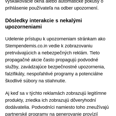
vyskakovacie okná alebo automatické pokusy o
prihlásenie používateľa na odber upozornení.
Dôsledky interakcie s nekalými
upozorneniami
Udelenie prístupu k upozorneniam stránkam ako
Stempendemis.co.in vedie k zobrazovaniu
pretrvávajúcich a nebezpečných reklám. Tieto
propagačné akcie často propagujú podvodné
služby, zavádzajúce bezpečnostné upozornenia,
falzifikáty, nespoľahlivé programy a potenciálne
škodlivé súbory na stiahnutie.
Aj keď sa v týchto reklamách zobrazujú legitímne
produkty, zriedka ich zobrazujú dôveryhodní
dodávatelia. Podvodníci namiesto toho zneužívajú
partnerské programy na generovanie provízií