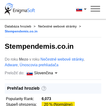
Skip
to
Slovenčina
content
Databáza hrozieb
Nečestné webové stránky
Stempendemis.co.in
Stempendemis.co.in
Do roku
Mezo
v roku
Nečestné webové stránky
,
Adware
,
Únoscovia prehliadača
Preložiť do:
Slovenčina
Prehľad hrozieb
?
Popularity Rank:
6,073
Stupeň ohrozenia:
20 % (Normálne)