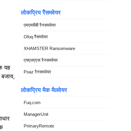
लोकप्रिय रैंसमवेयर
एमएमवीबी रैनसमवेयर
Ofoq रैंसमवेयर
XHAMSTER Ransomware
एचएलएएस रैनसमवेयर
कि यह
Poaz रैनसमवेयर
े बजाय,
लोकप्रिय मैक मैलवेयर
Fuq.com
ManagerUnit
 आधार
PrimaryRemote
िक