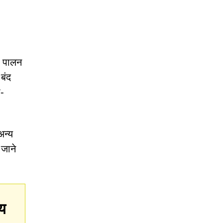
ा पालन
 बंद
ी-
अन्य
जाने
य