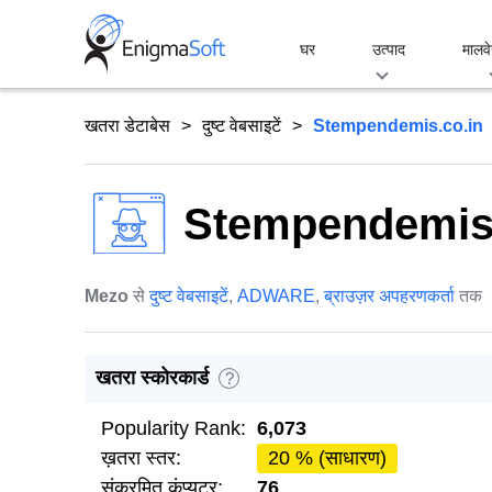
Skip
to
घर
उत्पाद
मालवे
content
खतरा डेटाबेस
दुष्ट वेबसाइटें
Stempendemis.co.in
Stempendemis.
Mezo
से
दुष्ट वेबसाइटें
,
ADWARE
,
ब्राउज़र अपहरणकर्ता
तक
खतरा स्कोरकार्ड
?
Popularity Rank:
6,073
ख़तरा स्तर:
20 % (साधारण)
संक्रमित कंप्यूटर:
76