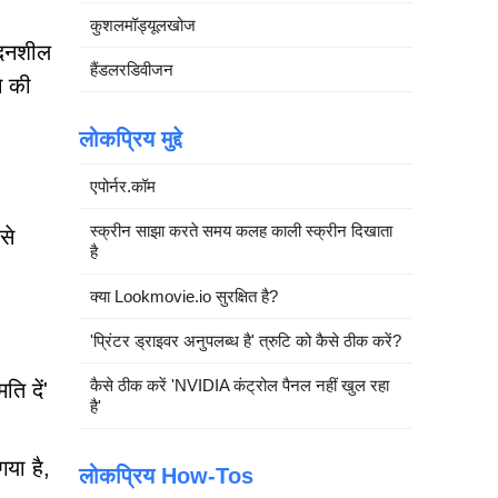
कुशलमॉड्यूलखोज
वेदनशील
हैंडलरडिवीजन
े की
लोकप्रिय मुद्दे
एपोर्नर.कॉम
स्क्रीन साझा करते समय कलह काली स्क्रीन दिखाता
से
है
क्या Lookmovie.io सुरक्षित है?
'प्रिंटर ड्राइवर अनुपलब्ध है' त्रुटि को कैसे ठीक करें?
कैसे ठीक करें 'NVIDIA कंट्रोल पैनल नहीं खुल रहा
ि दें'
है'
या है,
लोकप्रिय How-Tos