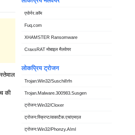
लोकप्रिय मैलवेयर
एपोर्नर.कॉम
Fuq.com
XHAMSTER Ransomware
CraxsRAT मोबाइल मैलवेयर
लोकप्रिय ट्रोजन
स्तेमाल
Trojan:Win32/Suschil!rfn
ँच की
Trojan.Malware.300983.Susgen
ट्रोजन:Win32/Cloxer
ट्रोजन:स्क्रिप्ट/वाकाटैक.एच!एमएल
ट्रोजन:Win32/Phonzy.A!ml