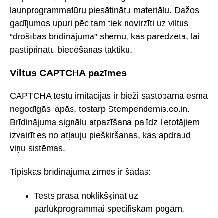
ļaunprogrammatūru piesātinātu materiālu. Dažos
gadījumos upuri pēc tam tiek novirzīti uz viltus
“drošības brīdinājuma” shēmu, kas paredzēta, lai
pastiprinātu biedēšanas taktiku.
Viltus CAPTCHA pazīmes
CAPTCHA testu imitācijas ir bieži sastopama ēsma
negodīgās lapās, tostarp Stempendemis.co.in.
Brīdinājuma signālu atpazīšana palīdz lietotājiem
izvairīties no atļauju piešķiršanas, kas apdraud
viņu sistēmas.
Tipiskas brīdinājuma zīmes ir šādas:
Tests prasa noklikšķināt uz
pārlūkprogrammai specifiskām pogām,