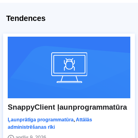
Tendences
SnappyClient ļaunprogrammatūra
Ļaunprātīga programmatūra
,
Attālās
administrēšanas rīki
aprīlis 9, 2026