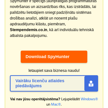
SpyHunter ir spēcīgs ļaunprātīgas programmatūras
novēršanas un aizsardzības rīks, kas izstrādāts, lai
palīdzētu lietotājiem sniegt padziļinātu sistēmas
drošības analīzi, atklāt un noņemt plašu
apdraudējumu klāstu, piemēram,
Stempendemis.co.in
, kā arī individuālu tehniskā
atbalsta pakalpojumu.
Download SpyHunter
Ietaupiet sava biznesa naudu!
Vairāku licenču atlaides
piedāvājums
Vai nav jūsu operētājsistēma?
Lejupielādēt
Windows®
un
Mac®
.