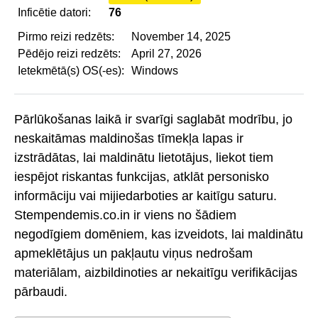
Inficētie datori:
76
Pirmo reizi redzēts:
November 14, 2025
Pēdējo reizi redzēts:
April 27, 2026
Ietekmētā(s) OS(-es):
Windows
Pārlūkošanas laikā ir svarīgi saglabāt modrību, jo
neskaitāmas maldinošas tīmekļa lapas ir
izstrādātas, lai maldinātu lietotājus, liekot tiem
iespējot riskantas funkcijas, atklāt personisko
informāciju vai mijiedarboties ar kaitīgu saturu.
Stempendemis.co.in ir viens no šādiem
negodīgiem domēniem, kas izveidots, lai maldinātu
apmeklētājus un pakļautu viņus nedrošam
materiālam, aizbildinoties ar nekaitīgu verifikācijas
pārbaudi.