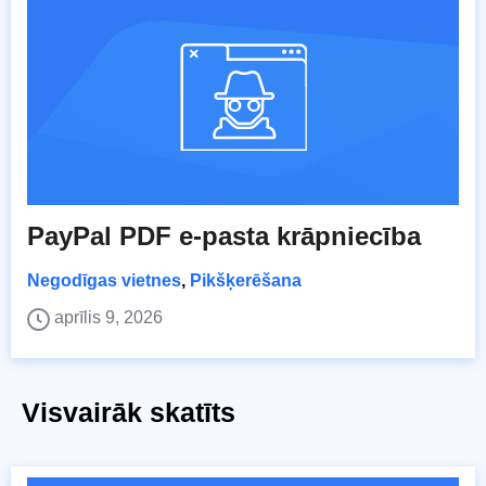
PayPal PDF e-pasta krāpniecība
Negodīgas vietnes
,
Pikšķerēšana
aprīlis 9, 2026
Visvairāk skatīts