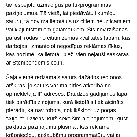
tie iespējotu uzmācīgus pārlūkprogrammas
paziņojumus. Tā vietā, lai piedāvātu likumīgu
saturu, tā novirza lietotājus uz citiem neuzticamiem
vai klaji bīstamiem galamērķiem. Šīs novirzīšanas
parasti rodas no citām zemas kvalitātes lapām, kas
darbojas, izmantojot negodīgus reklāmas tīklus,
kas nozīmē, ka lietotāji bieži vien nejauši saskaras
ar Stempendemis.co.in.
Šajā vietnē redzamais saturs dažādos reģionos
atšķiras, jo saturs var mainīties atkarībā no
apmeklētāja IP adreses. Daudzos gadījumos lapā
tiek parādīts ziņojums, kurā lietotājs tiek aicināts
pierādīt, ka nav robots, noklikšķinot uz pogas
“Atļaut”. Ikviens, kurš seko šim aicinājumam, kļūst
pakļauts paziņojumu plūsmai, kas reklamē
krāpniecību, apšaubāmu programmatūru vai ar