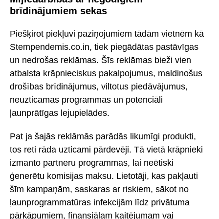
brīdinājumiem sekas
Piešķirot piekļuvi paziņojumiem tādām vietnēm kā
Stempendemis.co.in, tiek piegādātas pastāvīgas
un nedrošas reklāmas. Šīs reklāmas bieži vien
atbalsta krāpnieciskus pakalpojumus, maldinošus
drošības brīdinājumus, viltotus piedāvājumus,
neuzticamas programmas un potenciāli
ļaunprātīgas lejupielādes.
Pat ja šajās reklāmās parādās likumīgi produkti,
tos reti rāda uzticami pārdevēji. Tā vietā krāpnieki
izmanto partneru programmas, lai neētiski
ģenerētu komisijas maksu. Lietotāji, kas pakļauti
šīm kampaņām, saskaras ar riskiem, sākot no
ļaunprogrammatūras infekcijām līdz privātuma
pārkāpumiem, finansiālam kaitējumam vai