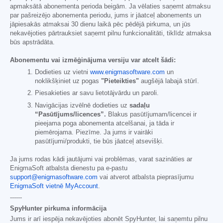
apmaksātā abonementa perioda beigām. Ja vēlaties saņemt atmaksu
par pašreizējo abonementa periodu, jums ir jāatceļ abonements un
jāpiesakās atmaksai 30 dienu laikā pēc pēdējā pirkuma, un jūs
nekavējoties pārtrauksiet saņemt pilnu funkcionalitāti, tiklīdz atmaksa
būs apstrādāta.
Abonementu vai izmēģinājuma versiju var atcelt šādi:
Dodieties uz vietni
www.enigmasoftware.com
un
noklikšķiniet uz pogas
"Pieteikties"
augšējā labajā stūrī.
Piesakieties ar savu lietotājvārdu un paroli.
Navigācijas izvēlnē dodieties uz
sadaļu
“Pasūtījums/licences”.
Blakus pasūtījumam/licencei ir
pieejama poga abonementa atcelšanai, ja tāda ir
piemērojama. Piezīme. Ja jums ir vairāki
pasūtījumi/produkti, tie būs jāatceļ atsevišķi.
Ja jums rodas kādi jautājumi vai problēmas, varat sazināties ar
EnigmaSoft atbalsta dienestu pa e-pastu
support@enigmasoftware.com
vai atverot atbalsta pieprasījumu
EnigmaSoft vietnē MyAccount
.
------
SpyHunter pirkuma informācija
Jums ir arī iespēja nekavējoties abonēt SpyHunter, lai saņemtu pilnu