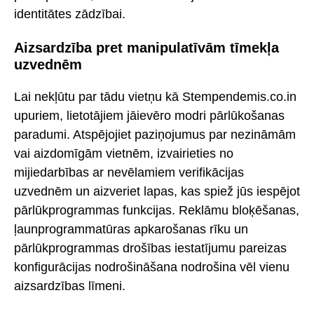
identitātes zādzībai.
Aizsardzība pret manipulatīvām tīmekļa
uzvednēm
Lai nekļūtu par tādu vietņu kā Stempendemis.co.in
upuriem, lietotājiem jāievēro modri pārlūkošanas
paradumi. Atspējojiet paziņojumus par nezināmām
vai aizdomīgām vietnēm, izvairieties no
mijiedarbības ar nevēlamiem verifikācijas
uzvednēm un aizveriet lapas, kas spiež jūs iespējot
pārlūkprogrammas funkcijas. Reklāmu bloķēšanas,
ļaunprogrammatūras apkarošanas rīku un
pārlūkprogrammas drošības iestatījumu pareizas
konfigurācijas nodrošināšana nodrošina vēl vienu
aizsardzības līmeni.