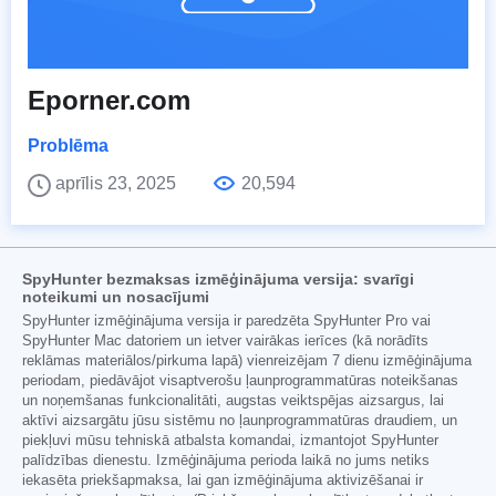
Eporner.com
Problēma
aprīlis 23, 2025
20,594
SpyHunter bezmaksas izmēģinājuma versija: svarīgi
noteikumi un nosacījumi
SpyHunter izmēģinājuma versija ir paredzēta SpyHunter Pro vai
SpyHunter Mac datoriem un ietver vairākas ierīces (kā norādīts
reklāmas materiālos/pirkuma lapā) vienreizējam 7 dienu izmēģinājuma
periodam, piedāvājot visaptverošu ļaunprogrammatūras noteikšanas
un noņemšanas funkcionalitāti, augstas veiktspējas aizsargus, lai
aktīvi aizsargātu jūsu sistēmu no ļaunprogrammatūras draudiem, un
piekļuvi mūsu tehniskā atbalsta komandai, izmantojot SpyHunter
palīdzības dienestu. Izmēģinājuma perioda laikā no jums netiks
iekasēta priekšapmaksa, lai gan izmēģinājuma aktivizēšanai ir