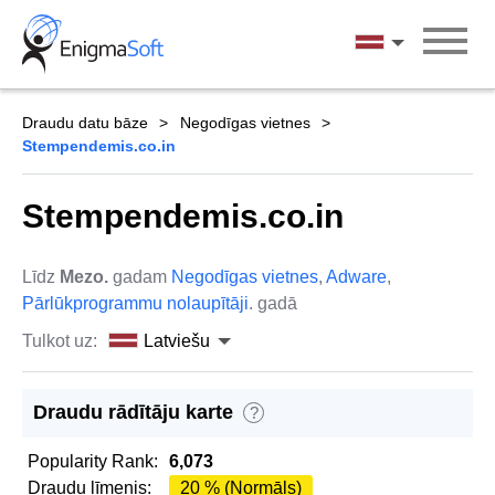
Skip
to
Latviešu
content
Draudu datu bāze
Negodīgas vietnes
Stempendemis.co.in
Stempendemis.co.in
Līdz
Mezo.
gadam
Negodīgas vietnes
,
Adware
,
Pārlūkprogrammu nolaupītāji
. gadā
Tulkot uz:
Latviešu
Draudu rādītāju karte
?
Popularity Rank:
6,073
Draudu līmenis:
20 % (Normāls)