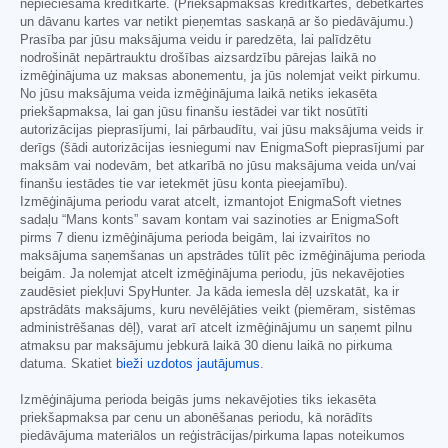
nepieciešama kredītkarte. (Priekšapmaksas kredītkartes, debetkartes
un dāvanu kartes var netikt pieņemtas saskaņā ar šo piedāvājumu.)
Prasība par jūsu maksājuma veidu ir paredzēta, lai palīdzētu
nodrošināt nepārtrauktu drošības aizsardzību pārejas laikā no
izmēģinājuma uz maksas abonementu, ja jūs nolemjat veikt pirkumu.
No jūsu maksājuma veida izmēģinājuma laikā netiks iekasēta
priekšapmaksa, lai gan jūsu finanšu iestādei var tikt nosūtīti
autorizācijas pieprasījumi, lai pārbaudītu, vai jūsu maksājuma veids ir
derīgs (šādi autorizācijas iesniegumi nav EnigmaSoft pieprasījumi par
maksām vai nodevām, bet atkarībā no jūsu maksājuma veida un/vai
finanšu iestādes tie var ietekmēt jūsu konta pieejamību).
Izmēģinājuma periodu varat atcelt, izmantojot EnigmaSoft vietnes
sadaļu “Mans konts” savam kontam vai sazinoties ar EnigmaSoft
pirms 7 dienu izmēģinājuma perioda beigām, lai izvairītos no
maksājuma saņemšanas un apstrādes tūlīt pēc izmēģinājuma perioda
beigām. Ja nolemjat atcelt izmēģinājuma periodu, jūs nekavējoties
zaudēsiet piekļuvi SpyHunter. Ja kāda iemesla dēļ uzskatāt, ka ir
apstrādāts maksājums, kuru nevēlējāties veikt (piemēram, sistēmas
administrēšanas dēļ), varat arī atcelt izmēģinājumu un saņemt pilnu
atmaksu par maksājumu jebkurā laikā 30 dienu laikā no pirkuma
datuma. Skatiet
bieži uzdotos jautājumus
.
Izmēģinājuma perioda beigās jums nekavējoties tiks iekasēta
priekšapmaksa par cenu un abonēšanas periodu, kā norādīts
piedāvājuma materiālos un reģistrācijas/pirkuma lapas noteikumos