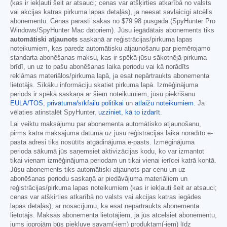
(kas ir iekļauti šeit ar atsauci; cenas var atšķirties atkarībā no valsts
vai akcijas katras pirkuma lapas detaļās), ja neesat savlaicīgi atcēlis
abonementu. Cenas parasti sākas no
$79.98
pusgadā (SpyHunter Pro
Windows/SpyHunter Mac datoriem). Jūsu iegādātais abonements tiks
automātiski atjaunots
saskaņā ar reģistrācijas/pirkuma lapas
noteikumiem, kas paredz automātisku atjaunošanu par piemērojamo
standarta abonēšanas maksu, kas ir spēkā jūsu sākotnējā pirkuma
brīdī, un uz to pašu abonēšanas laika periodu vai kā norādīts
reklāmas materiālos/pirkuma lapā, ja esat nepārtraukts abonementa
lietotājs. Sīkāku informāciju skatiet pirkuma lapā. Izmēģinājuma
periods ir spēkā saskaņā ar šiem noteikumiem, jūsu piekrišanu
EULA/TOS
,
privātuma/sīkfailu politikai
un
atlaižu noteikumiem
. Ja
vēlaties atinstalēt SpyHunter,
uzziniet, kā to izdarīt
.
Lai veiktu maksājumu par abonementa automātisko atjaunošanu,
pirms katra maksājuma datuma uz jūsu reģistrācijas laikā norādīto e-
pasta adresi tiks nosūtīts atgādinājuma e-pasts. Izmēģinājuma
perioda sākumā jūs saņemsiet aktivizācijas kodu, ko var izmantot
tikai vienam izmēģinājuma periodam un tikai vienai ierīcei katrā kontā.
Jūsu abonements tiks automātiski atjaunots par cenu un uz
abonēšanas periodu saskaņā ar piedāvājuma materiāliem un
reģistrācijas/pirkuma lapas noteikumiem (kas ir iekļauti šeit ar atsauci;
cenas var atšķirties atkarībā no valsts vai akcijas katras iegādes
lapas detaļās), ar nosacījumu, ka esat nepārtraukts abonementa
lietotājs. Maksas abonementa lietotājiem, ja jūs atcelsiet abonementu,
jums joprojām būs piekļuve savam(-iem) produktam(-iem) līdz