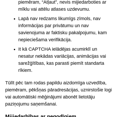
piemēram, “Atļaut”, nevis mijiedarboties ar
mīklu vai attēlu atlases uzdevumu.
Lapā nav redzams likumīgs zīmols, nav
informācijas par privātumu un nav
savienojuma ar faktisku pakalpojumu, kam
nepieciešama verifikācija.
It kā CAPTCHA ielādējas acumirklī un
nesatur nekādas variācijas, animācijas vai
sarežģītības, kas parasti piemīt standarta
rīkiem.
Tūlīt pēc tam rodas papildu aizdomīga uzvedība,
piemēram, pēkšņas pāradresācijas, uznirstošie logi
vai automātiski mēģinājumi abonēt lietotāju
paziņojumu saņemšanai.
Mijiedarbības ar negodīgiem