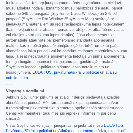
funkcionalitāti, tostarp ļaunprogrammatūras noņemšanu un piekļuvi
mūsu atbalsta nodaļai, izmantojot mūsu palīdzības dienestu, parasti
sākot no
$49.98
pusgadā (SpyHunter Basic Windows) un
$79.98
pusgadā (SpyHunter Pro Windows/SpyHunter Mac) saskaņā ar
piedāvājuma materiāliem un reģistrācijas/pirkuma lapas noteikumiem
(kas ir iekļauti šeit ar atsauci; cenas var atšķirties atkarībā no valsts
vai akcijas katrā pirkuma lapas detaļās). Jūsu abonements tiks
automātiski atjaunots
par piemērojamo standarta abonēšanas
maksu, kas ir spēkā jūsu sākotnējās iegādes brīdī, un uz to pašu
abonēšanas laika periodu vai kā norādīts reklāmas materiālos/pirkuma
lapā, ja esat nepārtraukts abonementa lietotājs un pirms abonementa
termiņa beigām saņemsiet paziņojumu par gaidāmajām maksām.
SpyHunter iegāde ir pakļauta pirkuma lapas noteikumiem un
nosacījumiem,
EULA/TOS
,
privātuma/sīkfailu politikai
un
atlaižu
noteikumiem
.
------
Vispārīgie noteikumi
Jebkurš SpyHunter pirkums ar atlaidi ir derīgs piedāvātajā atlaides
abonēšanas periodā. Pēc tam automātiskajai atjaunošanai un/vai
turpmākajiem pirkumiem tiks piemērota spēkā esošā standarta cena.
Cenas var mainīties, taču mēs jūs iepriekš informēsim par cenu
izmaiņām.
Visas SpyHunter versijas ir pieejamas, ja piekrītat mūsu
EULA/TOS
,
Privātuma/Sīkfailu politikai
un
Atlaižu noteikumiem
. Lūdzu, skatiet arī