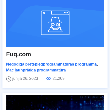
Fuq.com
Negodīga pretspiegprogrammatūras programma
,
Mac ļaunprātīga programmatūra
jūnijā 26, 2023
21,209