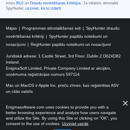
mūsu
BUJ
un
Draudu novērtēšanas kritērijus
. Ja vēlaties atinstalēt
SpyHunter,
uzziniet, kā to izdarīt
.
Mājas
Programmas atinstalēšanas soļi
SpyHunter draudu
novērtēšanas kritēriji
SpyHunter papildu noteikumi un
nosacījumi
RegHunter papildu noteikumi un nosacījumi
Juridiskā adrese: 1 Castle Street, 3rd Floor, Dublin 2 D02XD82
Ireland.
EnigmaSoft Limited, Private Company Limited ar akcijām,
uzņēmuma reģistrācijas numurs 597114.
Mac un MacOS ir Apple Inc. preču zīmes, kas reģistrētas ASV
un citās valstīs.
Autortiesības 2016-
2026
. EnigmaSoft Ltd. Visas tiesības
Enigmasoftware.com uses cookies to provide you with a
aizsargātas.
better browsing experience and analyze how users navigate
and utilize the Site. By using this Site or clicking on "OK", you
consent to the use of cookies.
Uzziniet vairāk
.