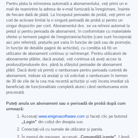
Pentru plata la reînnoirea automată a abonamentului, veți primi un e-
mail de reamintire la adresa de e-mail furnizată la înregistrare, înainte
de fiecare dată de plată. La începutul perioadei de probă, veți primi un
cod de activare limitat la o singură perioadă de probă și pentru un
singur dispozitiv per cont. Abonamentul dvs. se va reînnoi automat la
prețul și pentru perioada de abonament, în conformitate cu materialele
ofertei și termenii paginii de înregistrare/achiziție (care sunt încorporați
aici prin referință; prețurile pot varia în funcție de țară sau de promoție,
în funcție de detaliile paginii de achiziție), cu condiția să fiți un
utilizator de abonament continuu și neîntrerupt. Pentru utilizatorii de
abonamente plătite, dacă anulați, veți continua să aveți acces la
produsul/produsele dvs. până la sfârșitul perioadei de abonament
plătit. Dacă doriți să primiți o rambursare pentru perioada curentă de
abonament, trebuie să anulați și să solicitați o rambursare în termen
de 30 de zile de la cea mai recentă achiziție și veți înceta imediat să
beneficiați de funcționalitate completă atunci când rambursarea este
procesată.
Puteți anula un abonament sau o perioadă de probă după cum
urmează:
Accesați
www.enigmasoftware.com
și faceți clic pe butonul
„Login”
din colțul din dreapta sus.
Conectați-vă cu numele de utilizator și parola.
În meniul de navigare, accesați
„Comandă/Licențe”.
Lângă