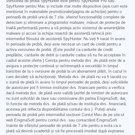
Versiunea de probă SpyHunter este pentru SpyHunter Pro sau
SpyHunter pentru Mac și include mai multe dispozitive (așa cum este
menționat în materialele promoționale/pagina de achiziție) pentru o
perioadă de probă unică de 7 zile, oferind funcționalități complete de
detectare și eliminare a programelor malware, măsuri de protecție de
înaltă performanță pentru a vă proteja activ sistemul de amenințările
malware și acces la echipa noastră de asistență tehnică prin
intermediul Biroului de asistență SpyHunter. Nu veți fi taxat în avans
în perioada de probă, deși este necesar un card de credit pentru a
activa versiunea de probă. (Este posibil ca cardurile de credit
preplătite, cardurile de debit și cardurile cadou să nu fie acceptate în
cadrul acestei oferte.) Cerința pentru metoda dvs. de plată este de a
asigura o protecție continuă și neîntreruptă a securității în timpul
tranziției de la o versiune de probă la un abonament plătit, în cazul în
care decideți să achiziționați. Metoda dvs. de plată nu va fi taxată cu
o sumă de plată în avans în timpul perioadei de probă, deși solicitările
de autorizare pot fi trimise instituției dvs. financiare pentru a verifica
dacă metoda dvs. de plată este validă (astfel de trimiteri de autorizare
nu sunt solicitări de taxe sau comisioane din partea EnigmaSoft, dar,
în funcție de metoda dvs. de plată și/sau de instituția dvs. financiară,
acestea pot reflecta disponibilitatea contului dvs.). Puteți anula
perioada de probă prin intermediul secțiunii Contul Meu de pe site-ul
web EnigmaSoft pentru contul dvs. sau contactând EnigmaSoft
înainte de sfârșitul perioadei de probă de 7 zile pentru a evita ca o
plată să devină scadentă și să fie procesată imediat după expirarea