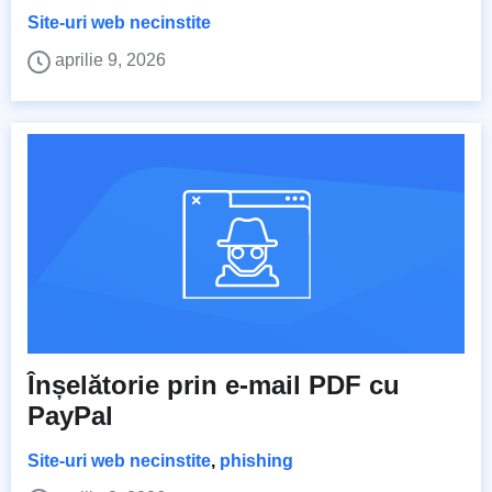
Site-uri web necinstite
aprilie 9, 2026
Înșelătorie prin e-mail PDF cu
PayPal
Site-uri web necinstite
,
phishing