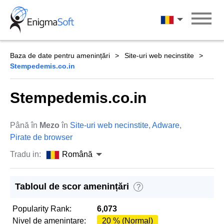
Skip
to
Română
content
Baza de date pentru amenințări
Site-uri web necinstite
Stempedemis.co.in
Stempedemis.co.in
Până în
Mezo
în
Site-uri web necinstite
,
Adware
,
Pirate de browser
Tradu in:
Română
Tabloul de scor amenințări
?
Popularity Rank:
6,073
Nivel de amenintare:
20 % (Normal)