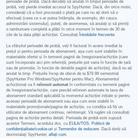
perioadei de probă. Dacă decideți să anulați în timpul perioadei de
probă, veți pierde imediat accesul la SpyHunter. Dacă, din orice motiv,
considerați că a fost procesată o plată pe care nu ați dorit să o
efectuați (ceea ce s-ar putea întâmpla, de exemplu, din cauza
administrării sistemului), puteți, de asemenea, să anulați și să primiți
o rambursare completă a plății în orice moment în termen de 30 de
zile de la data plății achiziției. Consultați
Întrebările frecvente
.
La sfârșitul perioadei de probă, veți fi facturat în avans imediat la
prețul și pentru perioada de abonament, așa cum sunt stabilite în
materialele ofertei și în termenii paginii de înregistrare/achiziție (care
sunt încorporate aici prin referință; prețurile pot varia în funcție de țară
sau de promoție, în funcție de detaliile paginii de achiziție), dacă nu ați
anulat la timp. Prețurile încep de obicei de la
$79.98
semestrial
(SpyHunter Pro Windows/SpyHunter pentru Mac). Abonamentul
achiziționat va fi
reînnoit automat
în conformitate cu termenii paginii
de înregistrare/achiziție, care prevăd reînnoiri automate la taxa de
abonament standard aplicabilă la momentul achiziției inițiale și pentru
aceeași perioadă de abonament sau așa cum este stabilit în
materialele promoționale/pagina de achiziție, cu condiția să fiți un
utilizator de abonament continuu, neîntrerupt. Vă rugăm să consultați
pagina de achiziție pentru detalii. Perioada de probă este supusă
acestor Termeni, acordului dvs. cu
EULA/TOS
,
Politicii de
confidențialitate/cookie-uri
și
Termenilor de reducere
. Dacă doriți să
dezinstalați SpyHunter,
aflați cum
.