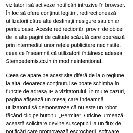
vizitatorii să activeze notificări intruzive în browser.
În loc să ofere conținut legitim, redirecționează
utilizatorii către alte destinații nesigure sau chiar
periculoase. Aceste redirecționări provin de obicei
de la alte pagini de calitate scăzută care operează
prin intermediul unor rețele publicitare necinstite,
ceea ce înseamnă că utilizatorii întâlnesc adesea
Stempedemis.co.in în mod neintenționat.
Ceea ce apare pe acest site diferă de la o regiune
la alta, deoarece conținutul se poate schimba în
funcție de adresa IP a vizitatorului. În multe cazuri,
pagina afișează un mesaj care îndeamnă
utilizatorul să demonstreze că nu este un robot
făcând clic pe butonul „Permite”. Oricine urmează
această solicitare devine susceptibil la un flux de
notificări care promovează escrocherii, software