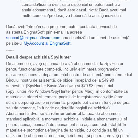
comanda/licența dvs., este disponibil un buton pentru a
anula abonamentul, dacă este cazul. Notă: Dacă aveți mai
multe comenzi/produse, va trebui să le anulați individual.
Dacă aveți întrebări sau probleme, puteți contacta serviciul de
asistență EnigmaSoft prin e-mail la adresa
support@enigmasoftware.com
sau deschizând un tichet de asistență
pe site-ul
MyAccount al EnigmaSoft
.
------
Detalii despre achiziția SpyHunter
De asemenea, aveți opțiunea de a vă abona imediat la SpyHunter
pentru funcționalitate completă, inclusiv eliminarea programelor
malware și acces la departamentul nostru de asistență prin intermediul
Biroului nostru de asistență, de obicei începând de la
$49.98
semestrial (SpyHunter Basic Windows) și
$79.98
semestrial
(SpyHunter Pro Windows/SpyHunter pentru Mac), în conformitate cu
materialele ofertei și termenii paginii de înregistrare/achiziție (care
sunt încorporați aici prin referință; prețurile pot varia în funcție de țară
sau de promoție, în funcție de detaliile paginii de achiziție).
Abonamentul dvs. se va
reînnoi automat
la taxa de abonament
standard aplicabilă la momentul achiziției inițiale a abonamentului și
pentru aceeași perioadă de abonament sau așa cum este stabilit în
materialele promoționale/pagina de achiziție, cu condiția să fiți un
utilizator de abonament continuu, neîntrerupt și pentru care veți primi