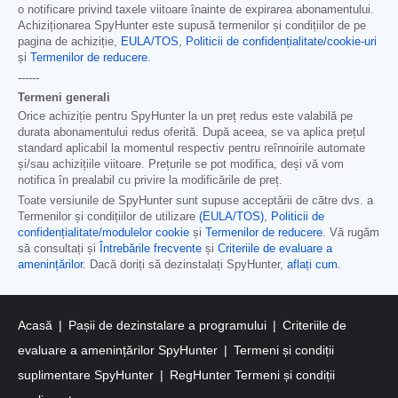
o notificare privind taxele viitoare înainte de expirarea abonamentului.
Achiziționarea SpyHunter este supusă termenilor și condițiilor de pe
pagina de achiziție,
EULA/TOS
,
Politicii de confidențialitate/cookie-uri
și
Termenilor de reducere
.
------
Termeni generali
Orice achiziție pentru SpyHunter la un preț redus este valabilă pe
durata abonamentului redus oferită. După aceea, se va aplica prețul
standard aplicabil la momentul respectiv pentru reînnoirile automate
și/sau achizițiile viitoare. Prețurile se pot modifica, deși vă vom
notifica în prealabil cu privire la modificările de preț.
Toate versiunile de SpyHunter sunt supuse acceptării de către dvs. a
Termenilor și condițiilor de utilizare
(EULA/TOS)
,
Politicii de
confidențialitate/modulelor cookie
și
Termenilor de reducere
. Vă rugăm
să consultați și
Întrebările frecvente
și
Criteriile de evaluare a
amenințărilor
. Dacă doriți să dezinstalați SpyHunter,
aflați cum
.
Acasă
Pașii de dezinstalare a programului
Criteriile de
evaluare a amenințărilor SpyHunter
Termeni și condiții
suplimentare SpyHunter
RegHunter Termeni și condiții