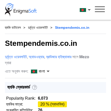
Skip
to
বাংলা
content
হুমকি ডাটাবেস
দুর্বৃত্ত ওয়েবসাইট
Stempendemis.co.in
Stempendemis.co.in
দুর্বৃত্ত ওয়েবসাইট
,
অ্যাডওয়্যার
,
ব্রাউজার হাইজ্যাকার
সালে
Mezo
দ্বারা
এতে অনুবাদ করুন:
বাংলা
হুমকি স্কোরকার্ড
?
Popularity Rank:
6,073
হুমকির মাত্রা:
20 % (স্বাভাবিক)
সংক্রামিত কম্পিউটার:
76