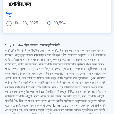
এপোর্নার.কম
ইস্যু
এপ্রিল 23, 2025
20,594
SpyHunter ফ্রি ট্রায়াল: গুরুত্বপূর্ণ শর্তাবলী
স্পাইহান্টার ট্রায়ালটি স্পাইহান্টার প্রো অথবা স্পাইহান্টার ফর ম্যাক-এর জন্য এবং এতে একাধিক
ডিভাইস অন্তর্ভুক্ত রয়েছে (প্রচারমূলক সামগ্রী/ক্রয় পৃষ্ঠায় উল্লিখিত অনুযায়ী)। এটি এককালীন
৭-দিনের ট্রায়াল সময়কাল প্রদান করে, যা ব্যাপক ম্যালওয়্যার সনাক্তকরণ ও অপসারণের
কার্যকারিতা, ম্যালওয়্যার হুমকি থেকে আপনার সিস্টেমকে সক্রিয়ভাবে সুরক্ষিত রাখার জন্য উচ্চ-
ক্ষমতাসম্পন্ন সুরক্ষা ব্যবস্থা এবং স্পাইহান্টার হেল্পডেস্কের মাধ্যমে আমাদের প্রযুক্তিগত সহায়তা
দলের সাথে যোগাযোগের সুযোগ দেয়। ট্রায়াল সময়কালে আপনার কাছ থেকে অগ্রিম কোনো চার্জ
নেওয়া হবে না, তবে ট্রায়ালটি সক্রিয় করার জন্য একটি ক্রেডিট কার্ড প্রয়োজন। (এই অফারের
অধীনে প্রিপেইড ক্রেডিট কার্ড, ডেবিট কার্ড এবং গিফট কার্ড গ্রহণ করা নাও হতে পারে।) আপনি
যদি ক্রয় করার সিদ্ধান্ত নেন, তবে ট্রায়াল থেকে পেইড সাবস্ক্রিপশনে রূপান্তরিত হওয়ার সময়
আপনার পেমেন্ট পদ্ধতির প্রয়োজনীয়তা নিরবচ্ছিন্ন নিরাপত্তা নিশ্চিত করতে সাহায্য করে। ট্রায়াল
চলাকালীন আপনার পেমেন্ট পদ্ধতি থেকে অগ্রিম কোনো অর্থ কাটা হবে না, যদিও আপনার পেমেন্ট
পদ্ধতিটি বৈধ কিনা তা যাচাই করার জন্য আপনার আর্থিক প্রতিষ্ঠানে অনুমোদনের অনুরোধ পাঠানো
হতে পারে (এই ধরনের অনুমোদন জমা দেওয়া EnigmaSoft-এর পক্ষ থেকে কোনো চার্জ বা ফি-
এর অনুরোধ নয়, তবে আপনার পেমেন্ট পদ্ধতি এবং/অথবা আপনার আর্থিক প্রতিষ্ঠানের উপর নির্ভর