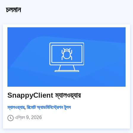
চলমান
SnappyClient ম্যালওয়্যার
ম্যালওয়্যার
,
রিমোট অ্যাডমিনিস্ট্রেশন টুলস
এপ্রিল 9, 2026