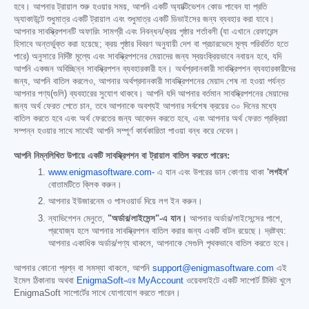
হবে। আপনার ট্রায়াল শুরু হওয়ার সময়, আপনি একটি অ্যাক্টিভেশন কোড পাবেন যা প্রতি
অ্যাকাউন্টে শুধুমাত্র একটি ট্রায়াল এবং শুধুমাত্র একটি ডিভাইসের জন্য ব্যবহার করা যাবে।
আপনার সাবস্ক্রিপশনটি অফারিং সামগ্রী এবং নিবন্ধন/ক্রয় পৃষ্ঠার শর্তাবলী (যা এখানে রেফারেন্স
হিসাবে অন্তর্ভুক্ত করা হয়েছে; ক্রয় পৃষ্ঠার বিবরণ অনুযায়ী দেশ বা প্রচারভেদে মূল্য পরিবর্তিত হতে
পারে) অনুসারে নির্দিষ্ট মূল্যে এবং সাবস্ক্রিপশনের মেয়াদের জন্য স্বয়ংক্রিয়ভাবে নবায়ন হবে, যদি
আপনি একজন অবিচ্ছিন্ন সাবস্ক্রিপশন ব্যবহারকারী হন। অর্থপ্রদানকারী সাবস্ক্রিপশন ব্যবহারকারীদের
জন্য, আপনি বাতিল করলেও, আপনার অর্থপ্রদানকারী সাবস্ক্রিপশনের মেয়াদ শেষ না হওয়া পর্যন্ত
আপনার পণ্য(গুলি) ব্যবহারের সুযোগ থাকবে। আপনি যদি আপনার বর্তমান সাবস্ক্রিপশনের মেয়াদের
জন্য অর্থ ফেরত পেতে চান, তবে আপনাকে অবশ্যই আপনার সর্বশেষ ক্রয়ের ৩০ দিনের মধ্যে
বাতিল করতে হবে এবং অর্থ ফেরতের জন্য আবেদন করতে হবে, এবং আপনার অর্থ ফেরত প্রক্রিয়া
সম্পন্ন হওয়ার সাথে সাথেই আপনি সম্পূর্ণ কার্যকারিতা পাওয়া বন্ধ করে দেবেন।
আপনি নিম্নলিখিত উপায়ে একটি সাবস্ক্রিপশন বা ট্রায়াল বাতিল করতে পারেন:
www.enigmasoftware.com-
এ যান এবং উপরের ডান কোণায় থাকা
'লগইন'
বোতামটিতে ক্লিক করুন।
আপনার ইউজারনেম ও পাসওয়ার্ড দিয়ে লগ ইন করুন।
ন্যাভিগেশন মেনুতে,
"অর্ডার/লাইসেন্স"-এ যান।
আপনার অর্ডার/লাইসেন্সের পাশে,
প্রযোজ্য হলে আপনার সাবস্ক্রিপশন বাতিল করার জন্য একটি বাটন রয়েছে। দ্রষ্টব্য:
আপনার একাধিক অর্ডার/পণ্য থাকলে, আপনাকে সেগুলি পৃথকভাবে বাতিল করতে হবে।
আপনার কোনো প্রশ্ন বা সমস্যা থাকলে, আপনি
support@enigmasoftware.com
এই
ইমেল ঠিকানায় অথবা
EnigmaSoft-এর MyAccount
ওয়েবসাইটে একটি সাপোর্ট টিকিট খুলে
EnigmaSoft সাপোর্টের সাথে যোগাযোগ করতে পারেন।
-----