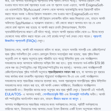
করে, এটি আপনার অ্যাকাউন্টের প্রাপ্যতার উপর প্রভাব ফেলতে পারে)। আপনার ট্রায়াল শেষ
হওয়ার সাথে সাথে চার্জ প্রযোজ্য হওয়া এবং তা প্রসেস হওয়া এড়াতে, আপনি EnigmaSoft-
এর ওয়েবসাইটের 'MyAccount' সেকশন থেকে আপনার অ্যাকাউন্টের জন্য ট্রায়ালটি বাতিল
করতে পারেন অথবা ৭-দিনের ট্রায়াল সময়কাল শেষ হওয়ার আগে EnigmaSoft-এর সাথে
যোগাযোগ করতে পারেন। আপনি যদি ট্রায়াল চলাকালীন বাতিল করার সিদ্ধান্ত নেন, তাহলে আপনি
অবিলম্বে SpyHunter-এ অ্যাক্সেস হারাবেন। যদি কোনো কারণে আপনার মনে হয় যে এমন
কোনো চার্জ প্রসেস করা হয়েছে যা আপনি করতে চাননি (উদাহরণস্বরূপ, সিস্টেম
অ্যাডমিনিস্ট্রেশনের কারণে এটি ঘটতে পারে), তাহলে আপনি ক্রয়ের তারিখ থেকে ৩০ দিনের মধ্যে
যেকোনো সময় বাতিল করতে পারেন এবং সেই চার্জের সম্পূর্ণ অর্থ ফেরত পেতে পারেন।
প্রায়শই
জিজ্ঞাসিত প্রশ্নাবলী (FAQs)
দেখুন।
ট্রায়ালের শেষে, আপনি যদি সময়মতো বাতিল না করেন, তাহলে অফারিং সামগ্রী এবং রেজিস্ট্রেশন/
ক্রয় পৃষ্ঠার শর্তাবলীতে (যা এখানে রেফারেন্স হিসাবে অন্তর্ভুক্ত করা হয়েছে; ক্রয় পৃষ্ঠার বিবরণ
অনুযায়ী দেশ বা প্রচার অনুসারে মূল্য পরিবর্তিত হতে পারে) উল্লিখিত মূল্য এবং সাবস্ক্রিপশন
সময়কালের জন্য আপনাকে অবিলম্বে অগ্রিম বিল করা হবে। মূল্য সাধারণত অর্ধ-বার্ষিক
$79.98
থেকে শুরু হয় (স্পাইহান্টার প্রো উইন্ডোজ/স্পাইহান্টার ফর ম্যাক)। আপনার কেনা সাবস্ক্রিপশনটি
রেজিস্ট্রেশন/ক্রয় পৃষ্ঠার শর্তাবলী অনুসারে
স্বয়ংক্রিয়ভাবে নবায়ন করা
হবে, যা আপনার মূল ক্রয়ের
সময় কার্যকর থাকা তৎকালীন প্রযোজ্য স্ট্যান্ডার্ড সাবস্ক্রিপশন ফি-তে এবং একই সাবস্ক্রিপশন
সময়কালের জন্য স্বয়ংক্রিয় নবায়নের ব্যবস্থা করে, অথবা প্রচারমূলক সামগ্রী/ক্রয় পৃষ্ঠায় উল্লিখিত
সময়কালের জন্য নবায়ন করা হবে, যদি আপনি একজন অবিচ্ছিন্ন, নিরবচ্ছিন্ন সাবস্ক্রিপশন
ব্যবহারকারী হন। বিস্তারিত জানার জন্য অনুগ্রহ করে ক্রয় পৃষ্ঠাটি দেখুন। ট্রায়ালটি এই শর্তাবলী,
EULA/TOS-
এ আপনার সম্মতি,
গোপনীয়তা/কুকি নীতি
এবং
ডিসকাউন্ট শর্তাবলীর
অধীন। আপনি
যদি স্পাইহান্টার আনইনস্টল করতে চান, তাহলে
কীভাবে করবেন তা জানুন
।
আপনার সাবস্ক্রিপশনের স্বয়ংক্রিয় নবায়নের জন্য অর্থপ্রদানের ক্ষেত্রে, প্রতিটি অর্থপ্রদানের
তারিখের আগে, নিবন্ধনের সময় আপনার দেওয়া ইমেল ঠিকানায় একটি ইমেল অনুস্মারক পাঠানো