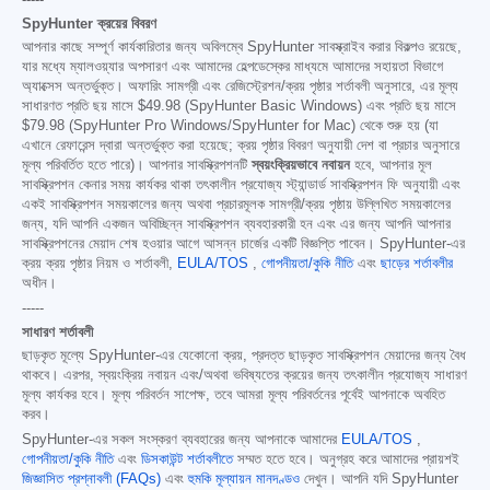
SpyHunter ক্রয়ের বিবরণ
আপনার কাছে সম্পূর্ণ কার্যকারিতার জন্য অবিলম্বে SpyHunter সাবস্ক্রাইব করার বিকল্পও রয়েছে,
যার মধ্যে ম্যালওয়্যার অপসারণ এবং আমাদের হেল্পডেস্কের মাধ্যমে আমাদের সহায়তা বিভাগে
অ্যাক্সেস অন্তর্ভুক্ত। অফারিং সামগ্রী এবং রেজিস্ট্রেশন/ক্রয় পৃষ্ঠার শর্তাবলী অনুসারে, এর মূল্য
সাধারণত প্রতি ছয় মাসে
$49.98
(SpyHunter Basic Windows) এবং প্রতি ছয় মাসে
$79.98
(SpyHunter Pro Windows/SpyHunter for Mac) থেকে শুরু হয় (যা
এখানে রেফারেন্স দ্বারা অন্তর্ভুক্ত করা হয়েছে; ক্রয় পৃষ্ঠার বিবরণ অনুযায়ী দেশ বা প্রচার অনুসারে
মূল্য পরিবর্তিত হতে পারে)। আপনার সাবস্ক্রিপশনটি
স্বয়ংক্রিয়ভাবে নবায়ন
হবে, আপনার মূল
সাবস্ক্রিপশন কেনার সময় কার্যকর থাকা তৎকালীন প্রযোজ্য স্ট্যান্ডার্ড সাবস্ক্রিপশন ফি অনুযায়ী এবং
একই সাবস্ক্রিপশন সময়কালের জন্য অথবা প্রচারমূলক সামগ্রী/ক্রয় পৃষ্ঠায় উল্লিখিত সময়কালের
জন্য, যদি আপনি একজন অবিচ্ছিন্ন সাবস্ক্রিপশন ব্যবহারকারী হন এবং এর জন্য আপনি আপনার
সাবস্ক্রিপশনের মেয়াদ শেষ হওয়ার আগে আসন্ন চার্জের একটি বিজ্ঞপ্তি পাবেন। SpyHunter-এর
ক্রয় ক্রয় পৃষ্ঠার নিয়ম ও শর্তাবলী,
EULA/TOS
,
গোপনীয়তা/কুকি নীতি
এবং
ছাড়ের শর্তাবলীর
অধীন।
-----
সাধারণ শর্তাবলী
ছাড়কৃত মূল্যে SpyHunter-এর যেকোনো ক্রয়, প্রদত্ত ছাড়কৃত সাবস্ক্রিপশন মেয়াদের জন্য বৈধ
থাকবে। এরপর, স্বয়ংক্রিয় নবায়ন এবং/অথবা ভবিষ্যতের ক্রয়ের জন্য তৎকালীন প্রযোজ্য সাধারণ
মূল্য কার্যকর হবে। মূল্য পরিবর্তন সাপেক্ষ, তবে আমরা মূল্য পরিবর্তনের পূর্বেই আপনাকে অবহিত
করব।
SpyHunter-এর সকল সংস্করণ ব্যবহারের জন্য আপনাকে আমাদের
EULA/TOS
,
গোপনীয়তা/কুকি নীতি
এবং
ডিসকাউন্ট শর্তাবলীতে
সম্মত হতে হবে। অনুগ্রহ করে আমাদের প্রায়শই
জিজ্ঞাসিত প্রশ্নাবলী (FAQs)
এবং
হুমকি মূল্যায়ন মানদণ্ডও
দেখুন। আপনি যদি SpyHunter