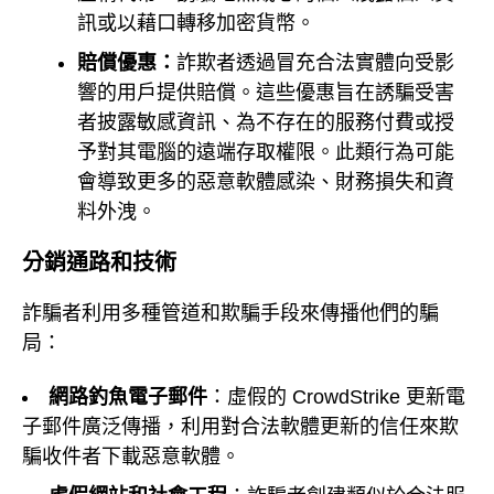
訊或以藉口轉移加密貨幣。
賠償優惠：
詐欺者透過冒充合法實體向受影
響的用戶提供賠償。這些優惠旨在誘騙受害
者披露敏感資訊、為不存在的服務付費或授
予對其電腦的遠端存取權限。此類行為可能
會導致更多的惡意軟體感染、財務損失和資
料外洩。
分銷通路和技術
詐騙者利用多種管道和欺騙手段來傳播他們的騙
局：
網路釣魚電子郵件
：虛假的 CrowdStrike 更新電
子郵件廣泛傳播，利用對合法軟體更新的信任來欺
騙收件者下載惡意軟體。