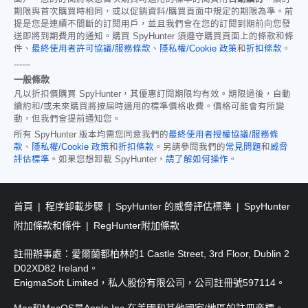
期限與首次購買時相同，或以促銷資料/購買頁面中規定的期限為準。前
提是您是連續不間斷的訂閱用戶，並且我們會在您的訂閱到期前向您發
送即將到期費用的通知。購買 SpyHunter 須遵守購買頁面上的條款和條
件、
最終使用者許可協議/服務條款
、
隱私權/Cookie 政策
和
折扣條款
。
------
一般條款
凡以折扣價購買 SpyHunter，其優惠訂閱期限均有效。期限過後，自動
續約和/或未來購買將按屆時適用的標準價格收費。價格可能會有所變
動，但我們會提前通知您。
所有 SpyHunter 版本均需您同意我們的
最終使用者授權協議/服務條
款
、
隱私權/Cookie 政策
和
折扣條款
。另請參閱我們的
常見問題
和
威脅
評估標準
。如果您想卸載 SpyHunter，
請了解如何操作
。
首頁
程序卸載步驟
SpyHunter 的威脅評估標準
SpyHunter
附加條款和條件
RegHunter附加條款
註冊辦事處：愛爾蘭都柏林的1 Castle Street, 3rd Floor, Dublin 2
D02XD82 Ireland。
EnigmaSoft Limited，私人股份有限公司，公司註冊號597114。