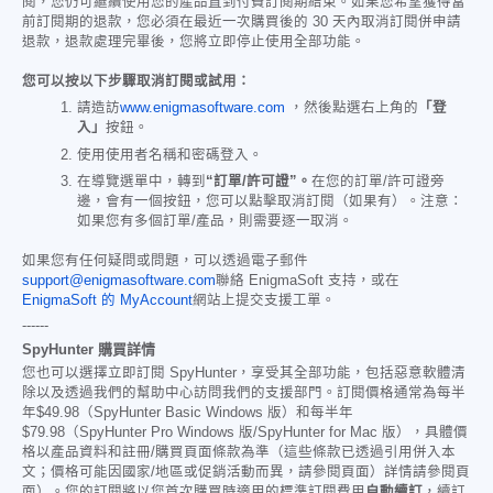
閱，您仍可繼續使用您的產品直到付費訂閱期結束。如果您希望獲得當
前訂閱期的退款，您必須在最近一次購買後的 30 天內取消訂閱併申請
退款，退款處理完畢後，您將立即停止使用全部功能。
您可以按以下步驟取消訂閱或試用：
請造訪
www.enigmasoftware.com
，然後點選右上角的
「登
入」
按鈕。
使用使用者名稱和密碼登入。
在導覽選單中，轉到
“訂單/許可證”。
在您的訂單/許可證旁
邊，會有一個按鈕，您可以點擊取消訂閱（如果有）。注意：
如果您有多個訂單/產品，則需要逐一取消。
如果您有任何疑問或問題，可以透過電子郵件
support@enigmasoftware.com
聯絡 EnigmaSoft 支持，或在
EnigmaSoft 的 MyAccount
網站上提交支援工單。
------
SpyHunter 購買詳情
您也可以選擇立即訂閱 SpyHunter，享受其全部功能，包括惡意軟體清
除以及透過我們的幫助中心訪問我們的支援部門。訂閱價格通常為每半
年
$49.98
（SpyHunter Basic Windows 版）和每半年
$79.98
（SpyHunter Pro Windows 版/SpyHunter for Mac 版），具體價
格以產品資料和註冊/購買頁面條款為準（這些條款已透過引用併入本
文；價格可能因國家/地區或促銷活動而異，請參閱頁面）詳情請參閱頁
面）。您的訂閱將以您首次購買時適用的標準訂閱費用
自動續訂
，續訂