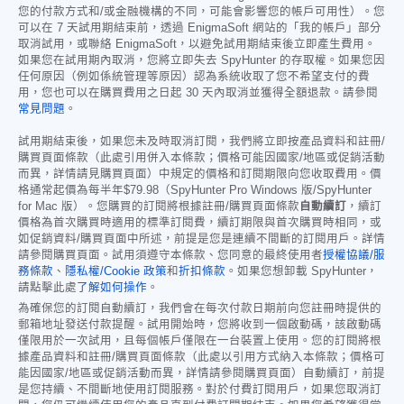
您的付款方式和/或金融機構的不同，可能會影響您的帳戶可用性）。您
可以在 7 天試用期結束前，透過 EnigmaSoft 網站的「我的帳戶」部分
取消試用，或聯絡 EnigmaSoft，以避免試用期結束後立即產生費用。
如果您在試用期內取消，您將立即失去 SpyHunter 的存取權。如果您因
任何原因（例如係統管理等原因）認為系統收取了您不希望支付的費
用，您也可以在購買費用之日起 30 天內取消並獲得全額退款。請參閱
常見問題
。
試用期結束後，如果您未及時取消訂閱，我們將立即按產品資料和註冊/
購買頁面條款（此處引用併入本條款；價格可能因國家/地區或促銷活動
而異，詳情請見購買頁面）中規定的價格和訂閱期限向您收取費用。價
格通常起價為每半年
$79.98
（SpyHunter Pro Windows 版/SpyHunter
for Mac 版）。您購買的訂閱將根據註冊/購買頁面條款
自動續訂
，續訂
價格為首次購買時適用的標準訂閱費，續訂期限與首次購買時相同，或
如促銷資料/購買頁面中所述，前提是您是連續不間斷的訂閱用戶。詳情
請參閱購買頁面。試用須遵守本條款、您同意的最終使用者
授權協議/服
務條款
、
隱私權/Cookie 政策
和
折扣條款
。如果您想卸載 SpyHunter，
請點擊此處
了解如何操作
。
為確保您的訂閱自動續訂，我們會在每次付款日期前向您註冊時提供的
郵箱地址發送付款提醒。試用開始時，您將收到一個啟動碼，該啟動碼
僅限用於一次試用，且每個帳戶僅限在一台裝置上使用。您的訂閱將根
據產品資料和註冊/購買頁面條款（此處以引用方式納入本條款；價格可
能因國家/地區或促銷活動而異，詳情請參閱購買頁面）自動續訂，前提
是您持續、不間斷地使用訂閱服務。對於付費訂閱用戶，如果您取消訂