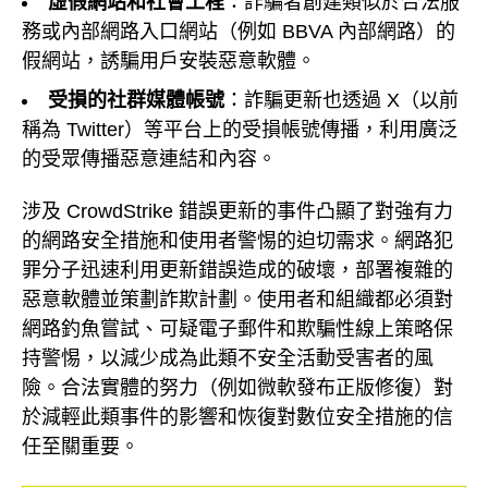
虛假網站和社會工程
：詐騙者創建類似於合法服
務或內部網路入口網站（例如 BBVA 內部網路）的
假網站，誘騙用戶安裝惡意軟體。
受損的社群媒體帳號
：詐騙更新也透過 X（以前
稱為 Twitter）等平台上的受損帳號傳播，利用廣泛
的受眾傳播惡意連結和內容。
涉及 CrowdStrike 錯誤更新的事件凸顯了對強有力
的網路安全措施和使用者警惕的迫切需求。網路犯
罪分子迅速利用更新錯誤造成的破壞，部署複雜的
惡意軟體並策劃詐欺計劃。使用者和組織都必須對
網路釣魚嘗試、可疑電子郵件和欺騙性線上策略保
持警惕，以減少成為此類不安全活動受害者的風
險。合法實體的努力（例如微軟發布正版修復）對
於減輕此類事件的影響和恢復對數位安全措施的信
任至關重要。