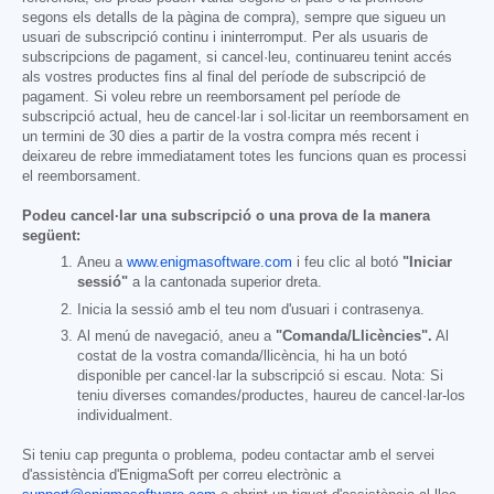
segons els detalls de la pàgina de compra), sempre que sigueu un
usuari de subscripció continu i ininterromput. Per als usuaris de
subscripcions de pagament, si cancel·leu, continuareu tenint accés
als vostres productes fins al final del període de subscripció de
pagament. Si voleu rebre un reemborsament pel període de
subscripció actual, heu de cancel·lar i sol·licitar un reemborsament en
un termini de 30 dies a partir de la vostra compra més recent i
deixareu de rebre immediatament totes les funcions quan es processi
el reemborsament.
Podeu cancel·lar una subscripció o una prova de la manera
següent:
Aneu a
www.enigmasoftware.com
i feu clic al botó
"Iniciar
sessió"
a la cantonada superior dreta.
Inicia la sessió amb el teu nom d'usuari i contrasenya.
Al menú de navegació, aneu a
"Comanda/Llicències".
Al
costat de la vostra comanda/llicència, hi ha un botó
disponible per cancel·lar la subscripció si escau. Nota: Si
teniu diverses comandes/productes, haureu de cancel·lar-los
individualment.
Si teniu cap pregunta o problema, podeu contactar amb el servei
d'assistència d'EnigmaSoft per correu electrònic a