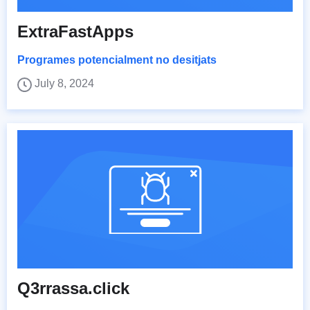
ExtraFastApps
Programes potencialment no desitjats
July 8, 2024
Q3rrassa.click