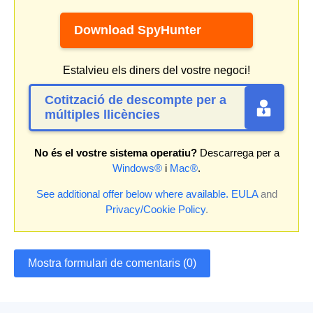
Download SpyHunter
Estalvieu els diners del vostre negoci!
Cotització de descompte per a
múltiples llicències
No és el vostre sistema operatiu?
Descarrega per a
Windows®
i
Mac®
.
See additional offer below where available.
EULA
and
Privacy/Cookie Policy
.
Mostra formulari de comentaris (0)