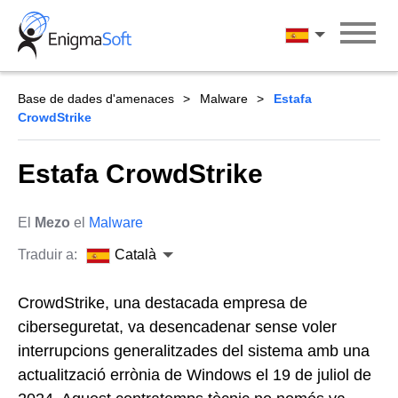
Skip
to
Català
content
Base de dades d'amenaces
Malware
Estafa
CrowdStrike
Estafa CrowdStrike
El
Mezo
el
Malware
Traduir a:
Català
CrowdStrike, una destacada empresa de
ciberseguretat, va desencadenar sense voler
interrupcions generalitzades del sistema amb una
actualització errònia de Windows el 19 de juliol de