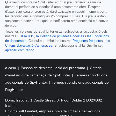
Qualsevol compra de SpyHunter amb un preu rebaixat és vàlida
durant el període de subscripció amb descompte ofert. Després
d'això, s'aplicarà el preu estàndard aplicable en aquell moment per a
les renovacions automàtiques i/o compres futures. Els preus estan
subjectes a canvis, tot i que us notificarem amb antelació els canvis
de preu.
Totes les versions de SpyHunter estan subjectes a l'acceptació dels
nostres
EULA/TOS
,
la Política de privadesa/cookies
i
les Condicions
de descompte
. Consulteu també les nostres
Preguntes freqüents
i
els
Criteris d'avaluació d'amenaces
. Si voleu desinstal·lar SpyHunter,
apreneu com fer-ho
.
a casa
Passos de desinstal·lació del programa
Criteris
d'avaluació de l'amenaça de SpyHunter
Termes i condicions
addicionals de SpyHunter
Termes i condicions addicionals de
RegHunter
Domicili social: 1 Castle Street, 3r Floor, Dublín 2 D02XD82
Irlanda.
EnigmaSoft Limited, empresa privada limitada per accions,