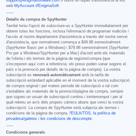
support@enigmasoftware.com
o obrint un tiquet d'assistència al lloc
web
MyAccount d'EnigmaSoft
.
------
Detalls de compra de SpyHunter
També teniu l'opció de subscriure-us a SpyHunter immediatament per
obtenir totes les funcions, inclosa l'eliminació de programari maliciós i
l'accés al nostre departament d'assistència a través del nostre servei
d'assistència, que normalment comença a
$49.98
semestralment
(SpyHunter Basic per a Windows) i
$79.98
semestralment (SpyHunter
Pro per a Windows/SpyHunter per a Mac) d'acord amb els materials
de l'oferta i els termes de la pàgina de registre/compra (que
s'incorporen aquí com a referència; els preus poden variar segons el
país o la promoció per detalls de la pàgina de compra). La vostra
subscripció es
renovarà automàticament
amb la tarifa de
subscripció estàndard aplicable en el moment de la vostra subscripció
de compra original i pel mateix període de subscripció o tal com
s'estableix als materials de la promoció/pàgina de compra, sempre
que sigueu un usuari de subscripció continu i ininterromput i per al
qual rebreu un avís dels propers càrrecs abans que venci la vostra
subscripció. La compra de SpyHunter està subjecta als termes i
condicions de la pàgina de compra,
l'EULA/TOS
,
la política de
privadesa/galetes
i
les condicions de descompte
.
------
Condicions generals