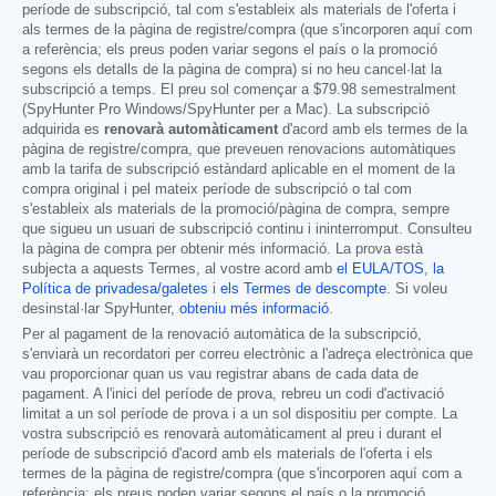
període de subscripció, tal com s'estableix als materials de l'oferta i
als termes de la pàgina de registre/compra (que s'incorporen aquí com
a referència; els preus poden variar segons el país o la promoció
segons els detalls de la pàgina de compra) si no heu cancel·lat la
subscripció a temps. El preu sol començar a
$79.98
semestralment
(SpyHunter Pro Windows/SpyHunter per a Mac). La subscripció
adquirida es
renovarà automàticament
d'acord amb els termes de la
pàgina de registre/compra, que preveuen renovacions automàtiques
amb la tarifa de subscripció estàndard aplicable en el moment de la
compra original i pel mateix període de subscripció o tal com
s'estableix als materials de la promoció/pàgina de compra, sempre
que sigueu un usuari de subscripció continu i ininterromput. Consulteu
la pàgina de compra per obtenir més informació. La prova està
subjecta a aquests Termes, al vostre acord amb
el EULA/TOS
,
la
Política de privadesa/galetes
i
els Termes de descompte
. Si voleu
desinstal·lar SpyHunter,
obteniu més informació
.
Per al pagament de la renovació automàtica de la subscripció,
s'enviarà un recordatori per correu electrònic a l'adreça electrònica que
vau proporcionar quan us vau registrar abans de cada data de
pagament. A l'inici del període de prova, rebreu un codi d'activació
limitat a un sol període de prova i a un sol dispositiu per compte. La
vostra subscripció es renovarà automàticament al preu i durant el
període de subscripció d'acord amb els materials de l'oferta i els
termes de la pàgina de registre/compra (que s'incorporen aquí com a
referència; els preus poden variar segons el país o la promoció