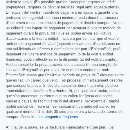
activar la prova. (És possible que no s'acceptin targetes de crèdit
prepagades, targetes de dèbit ni targetes regal amb aquesta oferta).
El requisit del vostre mètode de pagament és ajudar a garantir una
protecció de seguretat contínua i ininterrompuda durant la transició
d'una prova a una subscripció de pagament si decidiu comprar. No se
us cobrarà cap import de pagament per avançat al vostre mètode de
pagament durant la prova, tot i que es poden enviar sol·licituds
d'autorització a la vostra entitat financera per verificar que el vostre
mètode de pagament és vàlid (aquests enviaments d'autorització no
són sol·licituds de càrrecs o comissions per part d'EnigmaSoft, però,
depenent del vostre mètode de pagament i/o de la vostra entitat
financera, poden reflectir-se en la disponibilitat del vostre compte).
Podeu cancel·lar la prova a través de la secció El meu compte del
lloc web d'EnigmaSoft per al vostre compte o contactant amb
EnigmaSoft abans que finalitzi el període de prova de 7 dies per evitar
que es faci un càrrec que venci i es processi immediatament després
que caduqui la prova. Si decidiu cancel·lar durant la prova, perdreu
immediatament l'accés a SpyHunter. Si, per qualsevol motiu, creieu
que s'ha processat un càrrec que no volíeu fer (cosa que podria
passar a causa de l'administració del sistema, per exemple), també
podeu cancel·lar i rebre un reemborsament complet del càrrec en
qualsevol moment dins dels 30 dies posteriors a la data del càrrec de
compra. Consulteu
les preguntes freqüents
.
Al final de la prova, se us facturarà immediatament pel preu i pel