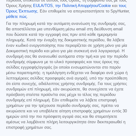
περίοδος υπόκειται σε αυτούς τους Όρους, τη συμφωνία σας με τους
Όρους Χρήσης
EULA/TOS
,
την Πολιτική Απορρήτου/Cookie
και
τους
Όρους Έκπτωσης
. Εάν επιθυμείτε να απεγκαταστήσετε το SpyHunter,
μάθετε πώς
.
Για την πληρωμή κατά την αυτόματη ανανέωση της συνδρομής σας,
θα αποστέλλεται μια υπενθύμιση μέσω email στη διεύθυνση email
που δώσατε κατά την εγγραφή σας πριν από κάθε ημερομηνία
πληρωμής. Κατά την έναρξη της δοκιμαστικής περιόδου, θα λάβετε
έναν κωδικό ενεργοποίησης που περιορίζεται σε χρήση μόνο για μία
Δοκιμαστική περίοδο και μόνο για μία συσκευή ανά λογαριασμό. Η
συνδρομή σας θα ανανεωθεί αυτόματα στην τιμή και για την περίοδο
συνδρομής σύμφωνα με το υλικό προσφοράς και τους όρους της
σελίδας εγγραφής/αγοράς (οι οποίοι ενσωματώνονται στο παρόν
μέσω παραπομπής· η τιμολόγηση ενδέχεται να διαφέρει ανά χώρα ή
λεπτομέρειες σελίδας προσφοράς ανά αγορά), υπό την προϋπόθεση
ότι είστε συνεχής, αδιάλειπτος χρήστης συνδρομής. Για τους χρήστες
συνδρομών επί πληρωμή, εάν ακυρώσετε, θα συνεχίσετε να έχετε
πρόσβαση στο/στα προϊόν/τα σας μέχρι το τέλος της περιόδου
συνδρομής επί πληρωμή. Εάν επιθυμείτε να λάβετε επιστροφή
χρημάτων για την τρέχουσα περίοδο συνδρομής σας, πρέπει να
ακυρώσετε και να υποβάλετε αίτηση επιστροφής χρημάτων εντός 30
ημερών από την πιο πρόσφατη αγορά σας και θα σταματήσετε
αμέσως να λαμβάνετε πλήρη λειτουργικότητα όταν διεκπεραιωθεί η
επιστροφή χρημάτων σας.