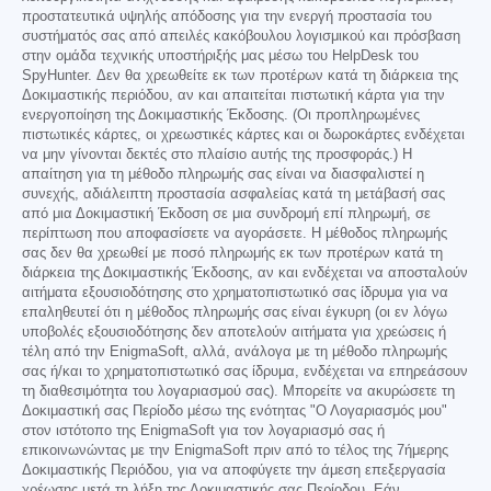
προστατευτικά υψηλής απόδοσης για την ενεργή προστασία του
συστήματός σας από απειλές κακόβουλου λογισμικού και πρόσβαση
στην ομάδα τεχνικής υποστήριξής μας μέσω του HelpDesk του
SpyHunter. Δεν θα χρεωθείτε εκ των προτέρων κατά τη διάρκεια της
Δοκιμαστικής περιόδου, αν και απαιτείται πιστωτική κάρτα για την
ενεργοποίηση της Δοκιμαστικής Έκδοσης. (Οι προπληρωμένες
πιστωτικές κάρτες, οι χρεωστικές κάρτες και οι δωροκάρτες ενδέχεται
να μην γίνονται δεκτές στο πλαίσιο αυτής της προσφοράς.) Η
απαίτηση για τη μέθοδο πληρωμής σας είναι να διασφαλιστεί η
συνεχής, αδιάλειπτη προστασία ασφαλείας κατά τη μετάβασή σας
από μια Δοκιμαστική Έκδοση σε μια συνδρομή επί πληρωμή, σε
περίπτωση που αποφασίσετε να αγοράσετε. Η μέθοδος πληρωμής
σας δεν θα χρεωθεί με ποσό πληρωμής εκ των προτέρων κατά τη
διάρκεια της Δοκιμαστικής Έκδοσης, αν και ενδέχεται να αποσταλούν
αιτήματα εξουσιοδότησης στο χρηματοπιστωτικό σας ίδρυμα για να
επαληθευτεί ότι η μέθοδος πληρωμής σας είναι έγκυρη (οι εν λόγω
υποβολές εξουσιοδότησης δεν αποτελούν αιτήματα για χρεώσεις ή
τέλη από την EnigmaSoft, αλλά, ανάλογα με τη μέθοδο πληρωμής
σας ή/και το χρηματοπιστωτικό σας ίδρυμα, ενδέχεται να επηρεάσουν
τη διαθεσιμότητα του λογαριασμού σας). Μπορείτε να ακυρώσετε τη
Δοκιμαστική σας Περίοδο μέσω της ενότητας "Ο Λογαριασμός μου"
στον ιστότοπο της EnigmaSoft για τον λογαριασμό σας ή
επικοινωνώντας με την EnigmaSoft πριν από το τέλος της 7ήμερης
Δοκιμαστικής Περιόδου, για να αποφύγετε την άμεση επεξεργασία
χρέωσης μετά τη λήξη της Δοκιμαστικής σας Περίοδου. Εάν