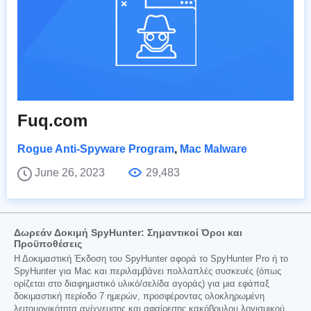
Fuq.com
Rogue Anti-Spyware Program
,
Mac Malware
June 26, 2023
29,483
Δωρεάν Δοκιμή SpyHunter: Σημαντικοί Όροι και
Προϋποθέσεις
Η Δοκιμαστική Έκδοση του SpyHunter αφορά το SpyHunter Pro ή το
SpyHunter για Mac και περιλαμβάνει πολλαπλές συσκευές (όπως
ορίζεται στο διαφημιστικό υλικό/σελίδα αγοράς) για μια εφάπαξ
δοκιμαστική περίοδο 7 ημερών, προσφέροντας ολοκληρωμένη
λειτουργικότητα ανίχνευσης και αφαίρεσης κακόβουλου λογισμικού,