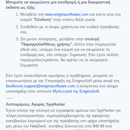
Μπορείτε να ακυρώσετε μια συνδρομή ή μια δοκιμαστική
έκδοση ως εξής:
Μεταβείτε στο
www.enigmasoftware.com
και κάντε κλικ στο
κουμπί
"Σύνδεση"
στην επάνω δεξιά γωνία.
Συνδεθείτε με το όνομα χρήστη και τον κωδικό πρόσβασής
σας.
Στο μενού πλοήγησης, μεταβείτε στην
επιλογή
"Παραγγελία/Άδειες χρήσης".
Δίπλα στην παραγγελία/
άδειά σας, υπάρχει ένα κουμπί για να ακυρώσετε τη
συνδρομή σας, εάν υπάρχει. Σημείωση: Εάν έχετε πολλές
παραγγελίες/προϊόντα, θα πρέπει να τα ακυρώσετε
ξεχωριστά.
Εάν έχετε οποιεσδήποτε ερωτήσεις ή προβλήματα, μπορείτε να
επικοινωνήσετε με την Υποστήριξη της EnigmaSoft μέσω email στη
διεύθυνση support@enigmasoftware.com
ή ανοίγοντας ένα αίτημα
υποστήριξης στον ιστότοπο
MyAccount της EnigmaSoft
.
------
Λεπτομέρειες Αγοράς SpyHunter
Έχετε επίσης την επιλογή να εγγραφείτε αμέσως στο SpyHunter για
πλήρη λειτουργικότητα, συμπεριλαμβανομένης της αφαίρεσης
κακόβουλου λογισμικού και της πρόσβασης στο τμήμα υποστήριξής
μας μέσω του HelpDesk, συνήθως ξεκινώντας από
$49.98
ανά