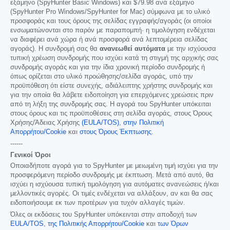
εξάμηνο (SpyHunter Basic Windows) και
$79.98
ανά εξάμηνο
(SpyHunter Pro Windows/SpyHunter for Mac) σύμφωνα με το υλικό
προσφοράς και τους όρους της σελίδας εγγραφής/αγοράς (οι οποίοι
ενσωματώνονται στο παρόν με παραπομπή· η τιμολόγηση ενδέχεται
να διαφέρει ανά χώρα ή ανά προσφορά ανά λεπτομέρεια σελίδας
αγοράς). Η συνδρομή σας θα
ανανεωθεί αυτόματα
με την ισχύουσα
τυπική χρέωση συνδρομής που ισχύει κατά τη στιγμή της αρχικής σας
συνδρομής αγοράς και για την ίδια χρονική περίοδο συνδρομής ή
όπως ορίζεται στο υλικό προώθησης/σελίδα αγοράς, υπό την
προϋπόθεση ότι είστε συνεχής, αδιάλειπτης χρήστης συνδρομής και
για την οποία θα λάβετε ειδοποίηση για επερχόμενες χρεώσεις πριν
από τη λήξη της συνδρομής σας. Η αγορά του SpyHunter υπόκειται
στους όρους και τις προϋποθέσεις στη σελίδα αγοράς, στους Όρους
Χρήσης/Άδειας Χρήσης
(EULA/TOS)
,
στην Πολιτική
Απορρήτου/Cookie
και
στους Όρους Έκπτωσης
.
------
Γενικοί Όροι
Οποιαδήποτε αγορά για το SpyHunter με μειωμένη τιμή ισχύει για την
προσφερόμενη περίοδο συνδρομής με έκπτωση. Μετά από αυτό, θα
ισχύει η ισχύουσα τυπική τιμολόγηση για αυτόματες ανανεώσεις ή/και
μελλοντικές αγορές. Οι τιμές ενδέχεται να αλλάξουν, αν και θα σας
ειδοποιήσουμε εκ των προτέρων για τυχόν αλλαγές τιμών.
Όλες οι εκδόσεις του SpyHunter υπόκεινται στην αποδοχή των
EULA/TOS
,
της Πολιτικής Απορρήτου/Cookie
και
των Όρων