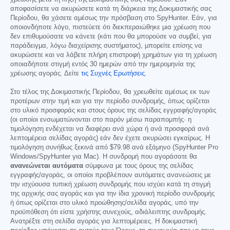
αποφασίσετε να ακυρώσετε κατά τη διάρκεια της Δοκιμαστικής σας
Περίοδου, θα χάσετε αμέσως την πρόσβαση στο SpyHunter. Εάν, για
οποιονδήποτε λόγο, πιστεύετε ότι διεκπεραιώθηκε μια χρέωση που
δεν επιθυμούσατε να κάνετε (κάτι που θα μπορούσε να συμβεί, για
παράδειγμα, λόγω διαχείρισης συστήματος), μπορείτε επίσης να
ακυρώσετε και να λάβετε πλήρη επιστροφή χρημάτων για τη χρέωση
οποιαδήποτε στιγμή εντός 30 ημερών από την ημερομηνία της
χρέωσης αγοράς. Δείτε
τις Συχνές Ερωτήσεις
.
Στο τέλος της Δοκιμαστικής Περίοδου, θα χρεωθείτε αμέσως εκ των
προτέρων στην τιμή και για την περίοδο συνδρομής, όπως ορίζεται
στο υλικό προσφοράς και στους όρους της σελίδας εγγραφής/αγοράς
(οι οποίοι ενσωματώνονται στο παρόν μέσω παραπομπής· η
τιμολόγηση ενδέχεται να διαφέρει ανά χώρα ή ανά προσφορά ανά
λεπτομέρεια σελίδας αγοράς) εάν δεν έχετε ακυρώσει εγκαίρως. Η
τιμολόγηση συνήθως ξεκινά από
$79.98
ανά εξάμηνο (SpyHunter Pro
Windows/SpyHunter για Mac). Η συνδρομή που αγοράσατε θα
ανανεώνεται αυτόματα
σύμφωνα με τους όρους της σελίδας
εγγραφής/αγοράς, οι οποίοι προβλέπουν αυτόματες ανανεώσεις με
την ισχύουσα τυπική χρέωση συνδρομής που ισχύει κατά τη στιγμή
της αρχικής σας αγοράς και για την ίδια χρονική περίοδο συνδρομής
ή όπως ορίζεται στο υλικό προώθησης/σελίδα αγοράς, υπό την
προϋπόθεση ότι είστε χρήστης συνεχούς, αδιάλειπτης συνδρομής.
Ανατρέξτε στη σελίδα αγοράς για λεπτομέρειες. Η δοκιμαστική