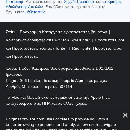
Έκπτωσης
. Ανατρέξτε επίσης στις
Συχνές Ερωτήσεις
και
τα Κριτήρια
Αξιολόγησης Απειλών
. Εάν θέλετε να απεγκαταστήσετε το
SpyHunter,
μάθετε πώς
.
Σπίτι
Πρόγραμμα Κατάργηση εγκατάστασης βημάτων
Κριτήρια αξιολόγησης απειλών του SpyHunter
Πρόσθετοι Όροι
και Προϋποθέσεις του SpyHunter
RegHunter Πρόσθετοι Όροι
και Προϋποθέσεις
Έδρα: 1 οδός Κάστρου, 3ος όροφος, Δουβλίνο 2 D02XD82
Ιρλανδία.
EnigmaSoft Limited, Ιδιωτική Εταιρεία Λίμιτεδ με μετοχές,
Αριθμός Μητρώου Εταιρείας 597114.
Τα Mac και MacOS είναι εμπορικά σήματα της Apple Inc.,
κατοχυρωμένα στις ΗΠΑ και σε άλλες χώρες.
Πνευματικά δικαιώματα 2016-2026. EnigmaSoft Ltd. Με
Enigmasoftware.com uses cookies to provide you with a
επιφύλαξη παντός δικαιώματος.
better browsing experience and analyze how users navigate