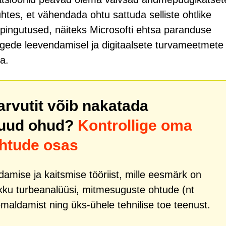
uhtes, et vähendada ohtu sattuda selliste ohtlike
upingutused, näiteks Microsofti ehtsa paranduse
ärgede leevendamisel ja digitaalsete turvameetmete
a.
 arvutit võib nakatada
uud ohud?
Kontrollige oma
ohtude osas
mise ja kaitsmise tööriist, mille eesmärk on
kku turbeanalüüsi, mitmesuguste ohtude (nt
emaldamist ning üks-ühele tehnilise toe teenust.