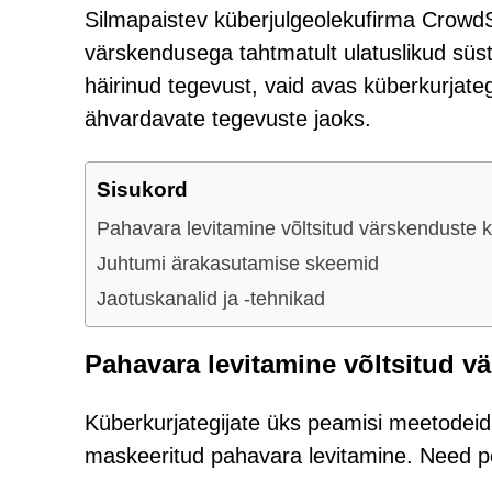
Silmapaistev küberjulgeolekufirma CrowdSt
värskendusega tahtmatult ulatuslikud süst
häirinud tegevust, vaid avas küberkurjat
ähvardavate tegevuste jaoks.
Sisukord
Pahavara levitamine võltsitud värskenduste 
Juhtumi ärakasutamise skeemid
Jaotuskanalid ja -tehnikad
Pahavara levitamine võltsitud 
Küberkurjategijate üks peamisi meetodeid 
maskeeritud pahavara levitamine. Need pe