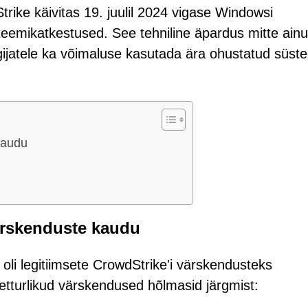
rike käivitas 19. juulil 2024 vigase Windowsi
eemikatkestused. See tehniline äpardus mitte ainul
egijatele ka võimaluse kasutada ära ohustatud süs
kaudu
värskenduste kaudu
oli legitiimsete CrowdStrike'i värskendusteks
tturlikud värskendused hõlmasid järgmist: