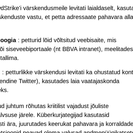
dStrike'i värskendusmeile levitati laialdaselt, kasu
skenduste vastu, et petta adressaate pahavara all
loogia
: petturid lõid võltsitud veebisaite, mis
i siseveebiportaale (nt BBVA intranet), meelitades
tallima.
d
: petturlikke värskendusi levitati ka ohustatud kon
(endine Twitter), kasutades laia vaatajaskonda
eks.
juhtum rõhutas kriitilist vajadust jõuliste
vsuse järele. Küberkurjategijad kasutasid
sti ära, juurutades keerukat pahavara ja korraldad
satsioonid peavad olema valvsad andmepüügikatset