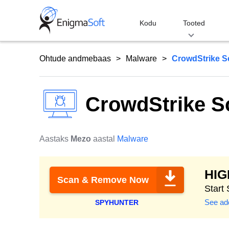
Skip
to
Kodu
Tooted
content
Ohtude andmebaas
Malware
CrowdStrike 
CrowdStrike 
Aastaks
Mezo
aastal
Malware
HI
Scan & Remove Now
Start
See add
SPYHUNTER