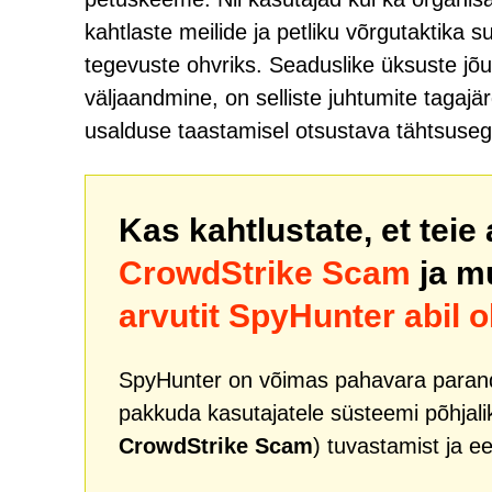
kahtlaste meilide ja petliku võrgutaktika s
tegevuste ohvriks. Seaduslike üksuste jõ
väljaandmine, on selliste juhtumite tagaj
usalduse taastamisel otsustava tähtsuseg
Kas kahtlustate, et teie
CrowdStrike Scam
ja m
arvutit SpyHunter abil 
SpyHunter on võimas pahavara paranda
pakkuda kasutajatele süsteemi põhjali
CrowdStrike Scam
) tuvastamist ja e