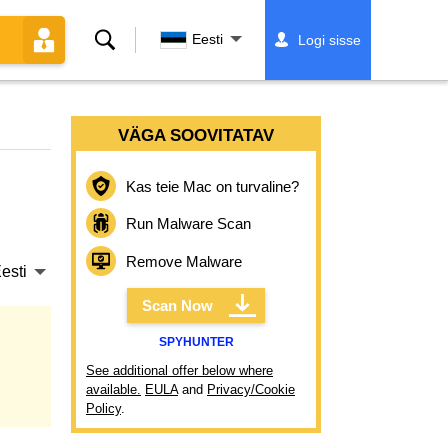
Otsing
Eesti
Logi sisse
VÄGA SOOVITATAV
Kas teie Mac on turvaline?
Run Malware Scan
Remove Malware
esti
Scan Now
SPYHUNTER
See additional offer below where
available.
EULA
and
Privacy/Cookie
Policy
.