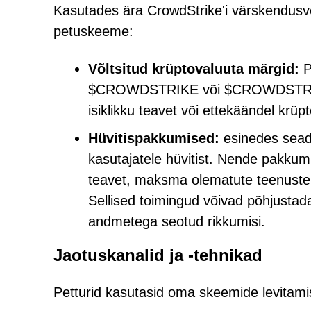
Kasutades ära CrowdStrike'i värskendusvea
petuskeeme:
Võltsitud krüptovaluuta märgid:
P
$CROWDSTRIKE või $CROWDSTROKE,
isiklikku teavet või ettekäändel krü
Hüvitispakkumised:
esinedes seadu
kasutajatele hüvitist. Nende pakkum
teavet, maksma olematute teenuste
Sellised toimingud võivad põhjustada
andmetega seotud rikkumisi.
Jaotuskanalid ja -tehnikad
Petturid kasutasid oma skeemide levitamis