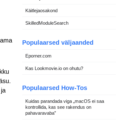
Käitlejaosakond
SkilledModuleSearch
tama
Populaarsed väljaanded
Eporner.com
Kas Lookmovie.io on ohutu?
ikku
äsu.
Populaarsed How-Tos
 ja
Kuidas parandada viga „macOS ei saa
kontrollida, kas see rakendus on
pahavaravaba”