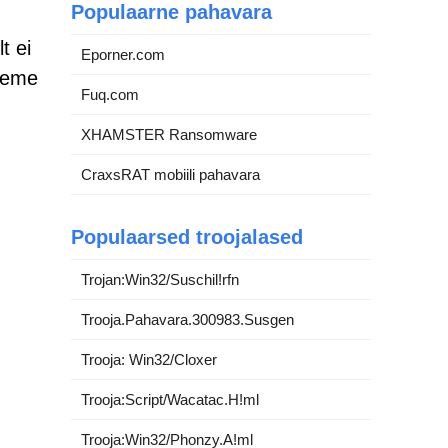
Populaarne pahavara
t ei
Eporner.com
teeme
Fuq.com
XHAMSTER Ransomware
CraxsRAT mobiili pahavara
Populaarsed troojalased
Trojan:Win32/Suschil!rfn
Trooja.Pahavara.300983.Susgen
Trooja: Win32/Cloxer
Trooja:Script/Wacatac.H!ml
Trooja:Win32/Phonzy.A!ml