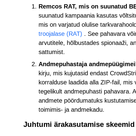
Remcos RAT, mis on suunatud BB
suunatud kampaania kasutas võltsit
mis on varjatud olulise tarkvarahool
troojalase (RAT)
. See pahavara või
arvutitele, hõlbustades spionaaži, a
sattumist.
Andmepuhastaja andmepüügimeil
kirju, mis kujutasid endast CrowdStr
korralduse laadida alla ZIP-fail, mis v
tegelikult andmepuhasti pahavara.
andmete pöördumatuks kustutamiseks
toimimis- ja andmekadu.
Juhtumi ärakasutamise skeemid