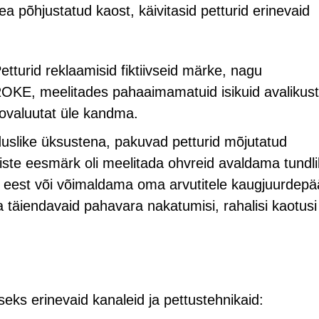
 põhjustatud kaost, käivitasid petturid erinevaid
etturid reklaamisid fiktiivseid märke, nagu
 meelitades pahaaimamatuid isikuid avalikus
ptovaluutat üle kandma.
slike üksustena, pakuvad petturid mõjutatud
iste eesmärk oli meelitada ohvreid avaldama tundl
 eest või võimaldama oma arvutitele kaugjuurdepä
 täiendavaid pahavara nakatumisi, rahalisi kaotusi
eks erinevaid kanaleid ja pettustehnikaid: