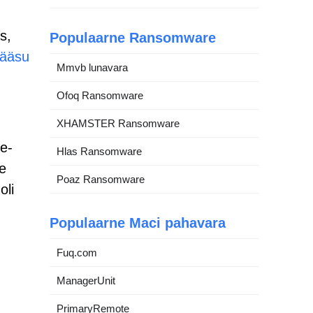
s,
Populaarne Ransomware
pääsu
Mmvb lunavara
Ofoq Ransomware
XHAMSTER Ransomware
 e-
Hlas Ransomware
le
Poaz Ransomware
oli
Populaarne Maci pahavara
Fuq.com
ManagerUnit
PrimaryRemote