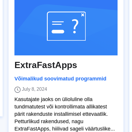
ExtraFastApps
Võimalikud soovimatud programmid
July 8, 2024
Kasutajate jaoks on ülioluline olla
tundmatutest või kontrollimata allikatest
pärit rakenduste installimisel ettevaatlik.
Petturlikud rakendused, nagu
ExtraFastApps, hiilivad sageli väärtuslike...