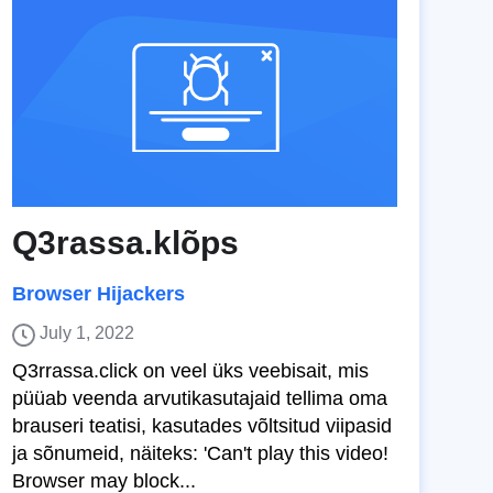
Q3rassa.klõps
Browser Hijackers
July 1, 2022
Q3rrassa.click on veel üks veebisait, mis
püüab veenda arvutikasutajaid tellima oma
brauseri teatisi, kasutades võltsitud viipasid
ja sõnumeid, näiteks: 'Can't play this video!
Browser may block...