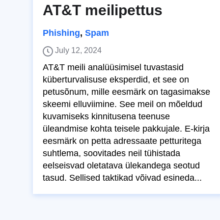
AT&T meilipettus
Phishing
,
Spam
July 12, 2024
AT&T meili analüüsimisel tuvastasid
küberturvalisuse eksperdid, et see on
petusõnum, mille eesmärk on tagasimakse
skeemi elluviimine. See meil on mõeldud
kuvamiseks kinnitusena teenuse
üleandmise kohta teisele pakkujale. E-kirja
eesmärk on petta adressaate petturitega
suhtlema, soovitades neil tühistada
eelseisvad oletatava ülekandega seotud
tasud. Sellised taktikad võivad esineda...