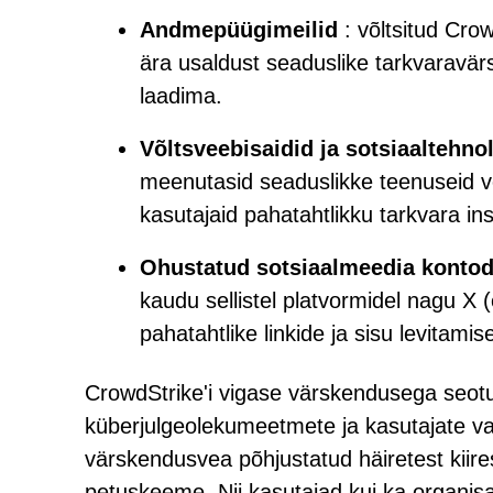
Andmepüügimeilid
: võltsitud Crow
ära usaldust seaduslike tarkvaravär
laadima.
Võltsveebisaidid ja sotsiaaltehno
meenutasid seaduslikke teenuseid võ
kasutajaid pahatahtlikku tarkvara ins
Ohustatud sotsiaalmeedia konto
kaudu sellistel platvormidel nagu X 
pahatahtlike linkide ja sisu levitamis
CrowdStrike'i vigase värskendusega seotud 
küberjulgeolekumeetmete ja kasutajate val
värskendusvea põhjustatud häiretest kiire
petuskeeme. Nii kasutajad kui ka organi