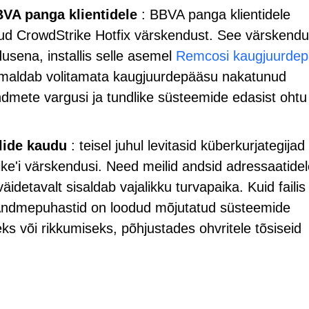
VA panga klientidele
: BBVA panga klientidele
ud CrowdStrike Hotfix värskendust. See värskendu
dusena, installis selle asemel
Remcosi kaugjuurde
maldab volitamata kaugjuurdepääsu nakatunud
ndmete vargusi ja tundlike süsteemide edasist ohtu
ide kaudu
: teisel juhul levitasid küberkurjategijad
ike'i värskendusi. Need meilid andsid adressaatide
äidetavalt sisaldab vajalikku turvapaika. Kuid failis 
 Andmepuhastid on loodud mõjutatud süsteemide
 või rikkumiseks, põhjustades ohvritele tõsiseid