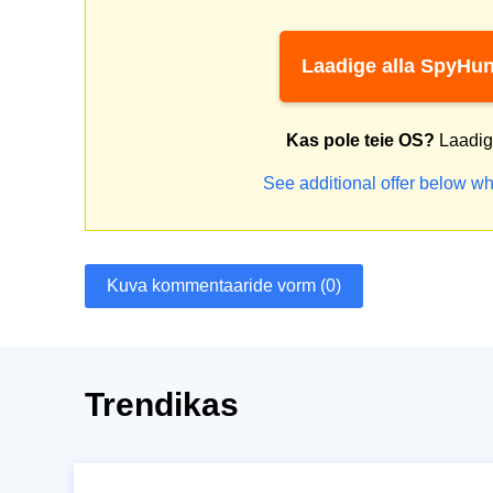
Laadige alla SpyHun
Kas pole teie OS?
Laadige
See additional offer below wh
Kuva kommentaaride vorm (0)
Trendikas