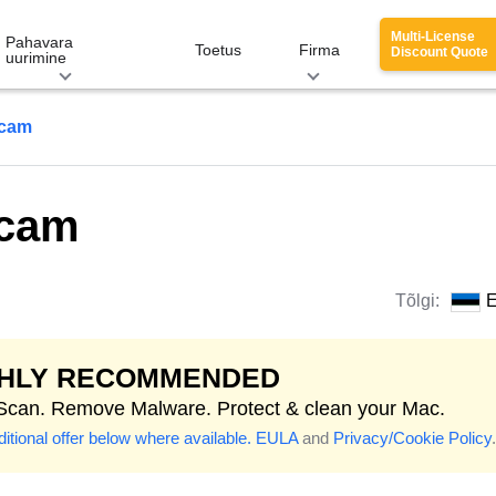
Multi-License
Pahavara
Toetus
Firma
Discount Quote
uurimine
Scam
Scam
Tõlgi:
E
GHLY RECOMMENDED
 Scan. Remove Malware. Protect & clean your Mac.
itional offer below where available.
EULA
and
Privacy/Cookie Policy
.