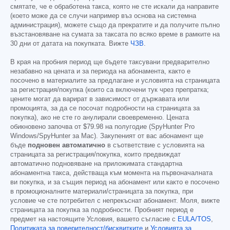
смятате, че е обработена такса, която не сте искали да направите
(което може да се случи например въз основа на системна
администрация), можете също да прекратите и да получите пълно
възстановяване на сумата за таксата по всяко време в рамките на
30 дни от датата на покупката. Вижте
ЧЗВ
.
В края на пробния период ще бъдете таксувани предварително
незабавно на цената и за периода на абонамента, както е
посочено в материалите за предлагане и условията на страницата
за регистрация/покупка (които са включени тук чрез препратка;
цените могат да варират в зависимост от държавата или
промоцията, за да се посочат подробности на страницата за
покупка), ако не сте го анулирали своевременно. Цената
обикновено започва от
$79.98
на полугодие (SpyHunter Pro
Windows/SpyHunter за Mac). Закупеният от вас абонамент ще
бъде
подновен автоматично
в съответствие с условията на
страницата за регистрация/покупка, които предвиждат
автоматично подновяване на приложимата стандартна
абонаментна такса, действаща към момента на първоначалната
ви покупка, и за същия период на абонамент или както е посочено
в промоционалните материали/страницата за покупка, при
условие че сте потребител с непрекъснат абонамент. Моля, вижте
страницата за покупка за подробности. Пробният период е
предмет на настоящите Условия, вашето съгласие с
EULA/TOS
,
Политиката за поверителност/бисквитките
и
Условията за