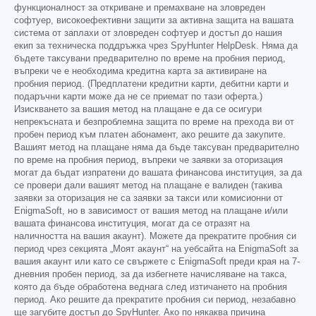
функционалност за откриване и премахване на зловреден
софтуер, високоефективни защити за активна защита на вашата
система от заплахи от зловреден софтуер и достъп до нашия
екип за техническа поддръжка чрез SpyHunter HelpDesk. Няма да
бъдете таксувани предварително по време на пробния период,
въпреки че е необходима кредитна карта за активиране на
пробния период. (Предплатени кредитни карти, дебитни карти и
подаръчни карти може да не се приемат по тази оферта.)
Изискването за вашия метод на плащане е да се осигури
непрекъсната и безпроблемна защита по време на прехода ви от
пробен период към платен абонамент, ако решите да закупите.
Вашият метод на плащане няма да бъде таксуван предварително
по време на пробния период, въпреки че заявки за оторизация
могат да бъдат изпратени до вашата финансова институция, за да
се провери дали вашият метод на плащане е валиден (такива
заявки за оторизация не са заявки за такси или комисионни от
EnigmaSoft, но в зависимост от вашия метод на плащане и/или
вашата финансова институция, могат да се отразят на
наличността на вашия акаунт). Можете да прекратите пробния си
период чрез секцията „Моят акаунт“ на уебсайта на EnigmaSoft за
вашия акаунт или като се свържете с EnigmaSoft преди края на 7-
дневния пробен период, за да избегнете начисляване на такса,
която да бъде обработена веднага след изтичането на пробния
период. Ако решите да прекратите пробния си период, незабавно
ще загубите достъп до SpyHunter. Ако по някаква причина