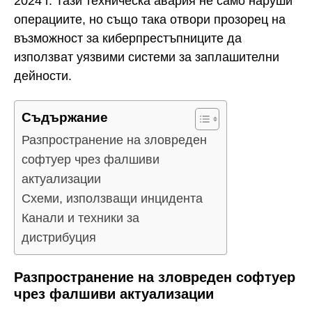
2024 г. Тази техническа авария не само наруши
операциите, но също така отвори прозорец на
възможност за киберпрестъпниците да
използват уязвими системи за заплашителни
дейности.
Съдържание
Разпространение на зловреден
софтуер чрез фалшиви
актуализации
Схеми, използващи инцидента
Канали и техники за
дистрибуция
Разпространение на зловреден софтуер
чрез фалшиви актуализации