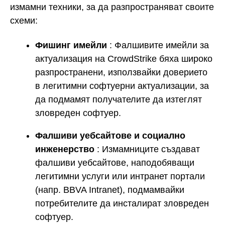
измамни техники, за да разпространяват своите
схеми:
Фишинг имейли
: Фалшивите имейли за
актуализация на CrowdStrike бяха широко
разпространени, използвайки доверието
в легитимни софтуерни актуализации, за
да подмамят получателите да изтеглят
зловреден софтуер.
Фалшиви уебсайтове и социално
инженерство
: Измамниците създават
фалшиви уебсайтове, наподобяващи
легитимни услуги или интранет портали
(напр. BBVA Intranet), подмамвайки
потребителите да инсталират зловреден
софтуер.