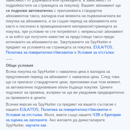
зависимост от държавата или промоцията, в зависимост от
подробностите на страницата за покупка). Вашият абонамент ще
се поднови автоматично
с приложимата стандартна
абонаментна такса, валидна към момента на първоначалната ви
покупка на абонамента, и за същия период на абонамента или
както е посочено в промоционалните материали/страницата за
покупка, при условие че сте потребител с непрекъснат абонамент
и за който ще получите известие за предстоящи такси преди
изтичането на абонамента ви. Закупуването на SpyHunter е
предмет на условията на страницата за покупка,
EULA/TOS
,
Политика за поверителност/бисквитки
и
Условия за отстъпки
.
------
Общи условия
Всяка покупка на SpyHunter с намалена цена е валидна за
предложения период на абонамент с намалена цена. След това
ще се прилагат стандартните цени, приложими към този момент,
за автоматично подновяване и/или бъдещи покупки. Цените
подлежат на промяна, въпреки че ще ви уведомим предварително
за промените в цените.
Всички версии на SpyHunter са предмет на вашето съгласие с
нашите
EULA/TOS
,
Политика за поверителност/бисквитки
и
Условия за отстъпки
. Моля, вижте също нашите
ЧЗВ
и
Критерии
за оценка на заплахите
. Ако желаете да деинсталирате
SpyHunter,
научете как
.