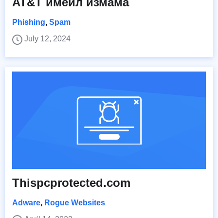
AT&T имейл измама
Phishing
,
Spam
July 12, 2024
Thispcprotected.com
Adware
,
Rogue Websites