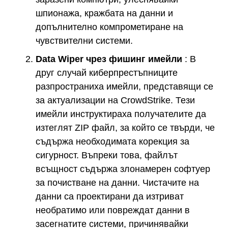
шпионажа, кражбата на данни и
допълнително компрометиране на
чувствителни системи.
Data Wiper чрез фишинг имейли
: В
друг случай киберпрестъпниците
разпространиха имейли, представящи се
за актуализации на CrowdStrike. Тези
имейли инструктираха получателите да
изтеглят ZIP файл, за който се твърди, че
съдържа необходимата корекция за
сигурност. Въпреки това, файлът
всъщност съдържа злонамерен софтуер
за почистване на данни. Чистачите на
данни са проектирани да изтриват
необратимо или повреждат данни в
засегнатите системи, причинявайки