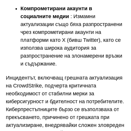
Компрометирани акаунти в
социалните медии
: Измамни
актуализации също бяха разпространени
чрез компрометирани акаунти на
платформи като X (бивш Twitter), като се
използва широка аудитория за
разпространение на злонамерени връзки
и съдържание.
Инцидентът, включващ грешната актуализация
на CrowdStrike, подчерта критичната
необходимост от стабилни мерки за
киберсигурност и бдителност на потребителите.
Киберпрестъпниците бързо се възползваха от
прекъсването, причинено от грешката при
актуализиране, внедрявайки сложен зловреден