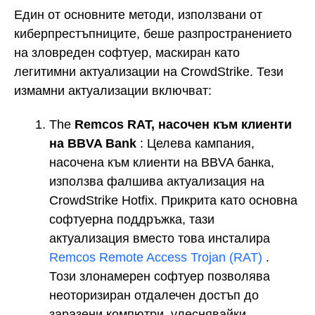
Един от основните методи, използвани от
киберпрестъпниците, беше разпространението
на зловреден софтуер, маскиран като
легитимни актуализации на CrowdStrike. Тези
измамни актуализации включват:
The
Remcos RAT, насочен към клиенти
на BBVA Bank
: Целева кампания,
насочена към клиенти на BBVA банка,
използва фалшива актуализация на
CrowdStrike Hotfix. Прикрита като основна
софтуерна поддръжка, тази
актуализация вместо това инсталира
Remcos Remote Access Trojan (RAT)
.
Този злонамерен софтуер позволява
неоторизиран отдалечен достъп до
заразени компютри, улеснявайки