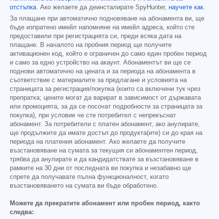
отстъпка
. Ако желаете да деинсталирате SpyHunter,
научете как
.
За плащане при автоматично подновяване на абонамента ви, ще
бъде изпратено имейл напомняне на имейл адреса, който сте
предоставили при регистрацията си, преди всяка дата на
плащане. В началото на пробния период ще получите
активационен код, който е ограничен до само един пробен период
и само за едно устройство на акаунт. Абонаментът ви ще се
поднови автоматично на цената и за периода на абонамента в
съответствие с материалите за предлагане и условията на
страницата за регистрация/покупка (които са включени тук чрез
препратка; цените могат да варират в зависимост от държавата
или промоцията, за да се посочат подробности за страницата за
покупка), при условие че сте потребител с непрекъснат
абонамент. За потребители с платен абонамент, ако анулирате,
ще продължите да имате достъп до продукта(ите) си до края на
периода на платения абонамент. Ако желаете да получите
възстановяване на сумата за текущия си абонаментен период,
трябва да анулирате и да кандидатствате за възстановяване в
рамките на 30 дни от последната ви покупка и незабавно ще
спрете да получавате пълна функционалност, когато
възстановяването на сумата ви бъде обработено.
Можете да прекратите абонамент или пробен период, както
следва: