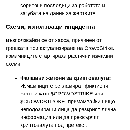
сериозни последици за работата и
загубата на данни за жертвите.
Схеми, използващи инцидента
Възползвайки се от хаоса, причинен от
грешката при актуализиране на CrowdStrike,
измамниците стартираха различни измамни
схеми:
Фалшиви жетони за криптовалута:
Измамниците рекламират фиктивни
жетони като $CROWDSTRIKE или
$CROWDSTROKE, примамвайки нищо
неподозиращи лица да разкрият лична
информация или да прехвърлят
криптовалута под претекст.