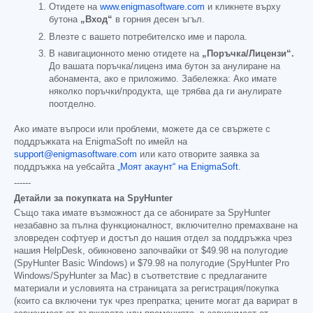
Отидете на
www.enigmasoftware.com
и кликнете върху
бутона
„Вход“
в горния десен ъгъл.
Влезте с вашето потребителско име и парола.
В навигационното меню отидете на
„Поръчка/Лицензи“.
До вашата поръчка/лиценз има бутон за анулиране на
абонамента, ако е приложимо. Забележка: Ако имате
няколко поръчки/продукта, ще трябва да ги анулирате
поотделно.
Ако имате въпроси или проблеми, можете да се свържете с
поддръжката на EnigmaSoft по имейл на
support@enigmasoftware.com
или като отворите заявка за
поддръжка на уебсайта
„Моят акаунт“ на EnigmaSoft
.
------
Детайли за покупката на SpyHunter
Също така имате възможност да се абонирате за SpyHunter
незабавно за пълна функционалност, включително премахване на
зловреден софтуер и достъп до нашия отдел за поддръжка чрез
нашия HelpDesk, обикновено започвайки от
$49.98
на полугодие
(SpyHunter Basic Windows) и
$79.98
на полугодие (SpyHunter Pro
Windows/SpyHunter за Mac) в съответствие с предлаганите
материали и условията на страницата за регистрация/покупка
(които са включени тук чрез препратка; цените могат да варират в