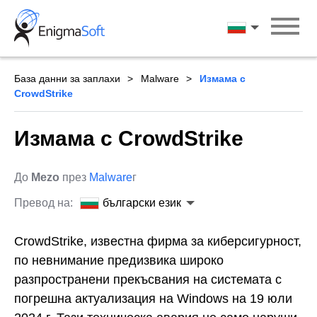
Skip
to
български ези
content
База данни за заплахи
Malware
Измама с
CrowdStrike
Измама с CrowdStrike
До
Mezo
през
Malware
г
Превод на:
български език
CrowdStrike, известна фирма за киберсигурност,
по невнимание предизвика широко
разпространени прекъсвания на системата с
погрешна актуализация на Windows на 19 юли