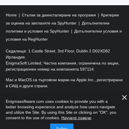
Home
Стъпки за деинсталиране на програми
Критерии
за оценка на заплахите на SpyHunter
Допълнителни
политики и условия на SpyHunter
Допълнителни условия и
условия на RegHunter
Седалище: 1 Castle Street, 3rd Floor, Dublin 2 D02XD82
Ирландия.
EnigmaSoft Limited, Частна компания, ограничена по акции,
регистрационен номер на компанията 597114.
Mac и MacOS са търговски марки на Apple Inc., регистрирани
в САЩ и други страни.
Авторско право 2016-2026. EnigmaSoft Ltd. Всички права
Enigmasoftware.com uses cookies to provide you with a
запазени.
better browsing experience and analyze how users navigate
and utilize the Site. By using this Site or clicking on "OK", you
consent to the use of cookies.
Научете повече
.