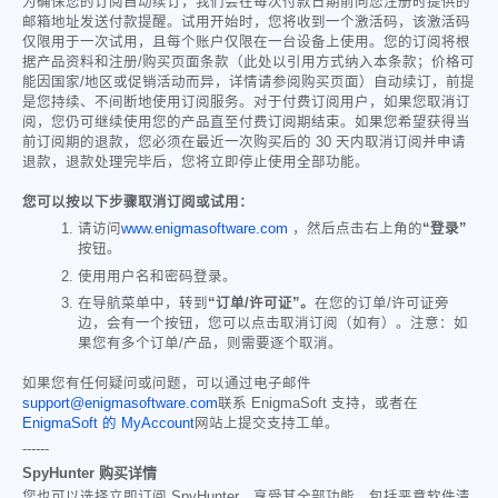
为确保您的订阅自动续订，我们会在每次付款日期前向您注册时提供的
邮箱地址发送付款提醒。试用开始时，您将收到一个激活码，该激活码
仅限用于一次试用，且每个账户仅限在一台设备上使用。您的订阅将根
据产品资料和注册/购买页面条款（此处以引用方式纳入本条款；价格可
能因国家/地区或促销活动而异，详情请参阅购买页面）自动续订，前提
是您持续、不间断地使用订阅服务。对于付费订阅用户，如果您取消订
阅，您仍可继续使用您的产品直至付费订阅期结束。如果您希望获得当
前订阅期的退款，您必须在最近一次购买后的 30 天内取消订阅并申请
退款，退款处理完毕后，您将立即停止使用全部功能。
您可以按以下步骤取消订阅或试用：
请访问
www.enigmasoftware.com
，然后点击右上角的
“登录”
按钮。
使用用户名和密码登录。
在导航菜单中，转到
“订单/许可证”。
在您的订单/许可证旁
边，会有一个按钮，您可以点击取消订阅（如有）。注意：如
果您有多个订单/产品，则需要逐个取消。
如果您有任何疑问或问题，可以通过电子邮件
support@enigmasoftware.com
联系 EnigmaSoft 支持，或者在
EnigmaSoft 的 MyAccount
网站上提交支持工单。
------
SpyHunter 购买详情
您也可以选择立即订阅 SpyHunter，享受其全部功能，包括恶意软件清