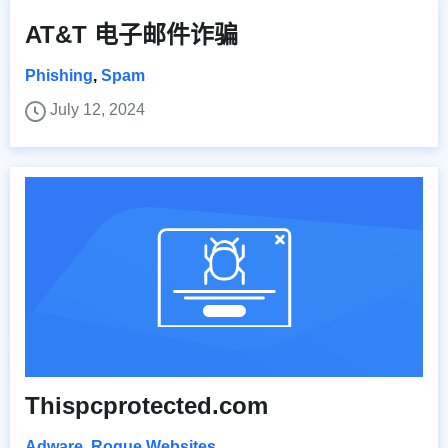
AT&T 电子邮件诈骗
Phishing
,
Spam
July 12, 2024
Thispcprotected.com
Adware
,
Rogue Websites