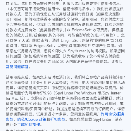
持团队。试用期内无需预先付费，但激活试用版需要提供信用卡信息。
（本优惠可能不接受预付信用卡、借记卡和礼品卡。）我们要求您提供
付款方式，是为了确保您在从试用版过渡到付费订阅（如果您决定购
买）期间，能够持续获得不间断的安全保护。试用期间，您的付款方式
不会被预先扣款，但我们会向您的金融机构发送授权请求，以验证您的
付款方式是否有效（此类授权请求并非 EnigmaSoft 收取费用，但根据
您的付款方式和/或金融机构的不同，可能会影响您的账户可用性）。您
可以在 7 天试用期结束前，通过 EnigmaSoft 网站的“我的账户”部分取
消试用，或联系 EnigmaSoft，以避免试用期结束后立即产生费用。如
果您在试用期内取消，您将立即失去 SpyHunter 的访问权限。如果您因
任何原因（例如系统管理等原因）认为系统收取了您不希望支付的费
用，您也可以在购买费用之日起 30 天内取消并获得全额退款。请参阅
常见问题解答
。
试用期结束后，如果您未及时取消订阅，我们将立即按产品资料和注册/
购买页面条款（此处引用并入本条款；价格可能因国家/地区或促销活动
而异，详情请见购买页面）中规定的价格和订阅期限向您收取费用。价
格通常起价为每半年
$79.98
（SpyHunter Pro Windows 版/SpyHunter
for Mac 版）。您购买的订阅将根据注册/购买页面条款
自动续订
，续订
价格为首次购买时适用的标准订阅费，续订期限与首次购买时相同，或
如促销资料/购买页面中所述，前提是您是连续不间断的订阅用户。详情
请参阅购买页面。试用须遵守本条款、您同意的最终用户
许可协议/服务
条款
、
隐私/Cookie 政策
和
折扣条款
。如果您想卸载 SpyHunter，请点
击此处
了解如何操作
。