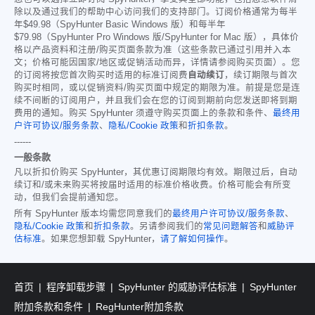
除以及通过我们的帮助中心访问我们的支持部门。订阅价格通常为每半
年
$49.98
（SpyHunter Basic Windows 版）和每半年
$79.98
（SpyHunter Pro Windows 版/SpyHunter for Mac 版），具体价
格以产品资料和注册/购买页面条款为准（这些条款已通过引用并入本
文；价格可能因国家/地区或促销活动而异，详情请参阅购买页面）。您
的订阅将按您首次购买时适用的标准订阅费
自动续订
，续订期限与首次
购买时相同，或以促销资料/购买页面中规定的期限为准。前提是您是连
续不间断的订阅用户，并且我们会在您的订阅到期前向您发送即将到期
费用的通知。购买 SpyHunter 须遵守购买页面上的条款和条件、
最终用
户许可协议/服务条款
、
隐私/Cookie 政策
和
折扣条款
。
------
一般条款
凡以折扣价购买 SpyHunter，其优惠订阅期限均有效。期限过后，自动
续订和/或未来购买将按届时适用的标准价格收费。价格可能会有所变
动，但我们会提前通知您。
所有 SpyHunter 版本均需您同意我们的
最终用户许可协议/服务条款
、
隐私/Cookie 政策
和
折扣条款
。另请参阅我们的
常见问题解答
和
威胁评
估标准
。如果您想卸载 SpyHunter，
请了解如何操作
。
首页
程序卸载步骤
SpyHunter 的威胁评估标准
SpyHunter
附加条款和条件
RegHunter附加条款