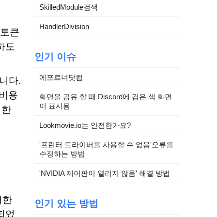
SkilledModule검색
HandlerDivision
 토큰
하도
인기 이슈
에포르너닷컴
니다.
 비용
화면을 공유 할 때 Discord에 검은 색 화면
이 표시됨
러한
Lookmovie.io는 안전한가요?
'프린터 드라이버를 사용할 수 없음'오류를
수정하는 방법
'NVIDIA 제어판이 열리지 않음' 해결 방법
대한
인기 있는 방법
되었