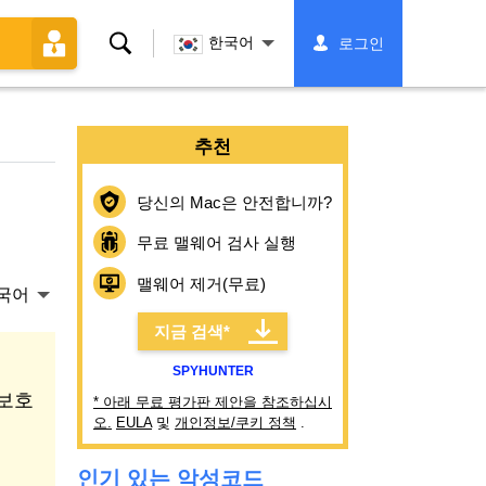
찾
한국어
로그인
다
추천
당신의 Mac은 안전합니까?
무료 맬웨어 검사 실행
맬웨어 제거(무료)
국어
지금 검색*
SPYHUNTER
 보호
* 아래 무료 평가판 제안을 참조하십시
오.
EULA
및
개인정보/쿠키 정책
.
인기 있는 악성코드