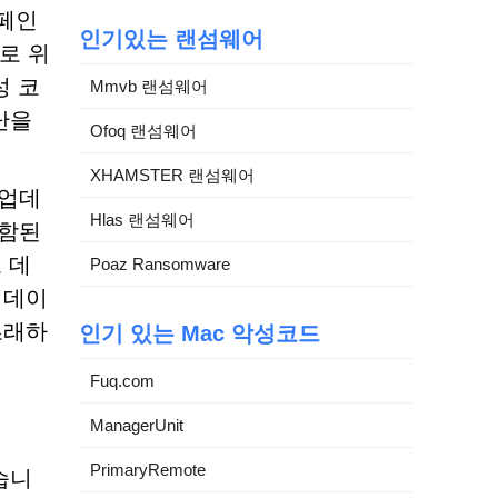
캠페인
인기있는 랜섬웨어
로 위
성 코
Mmvb 랜섬웨어
난을
Ofoq 랜섬웨어
XHAMSTER 랜섬웨어
 업데
Hlas 랜섬웨어
포함된
 데
Poaz Ransomware
 데이
초래하
인기 있는 Mac 악성코드
Fuq.com
ManagerUnit
PrimaryRemote
습니