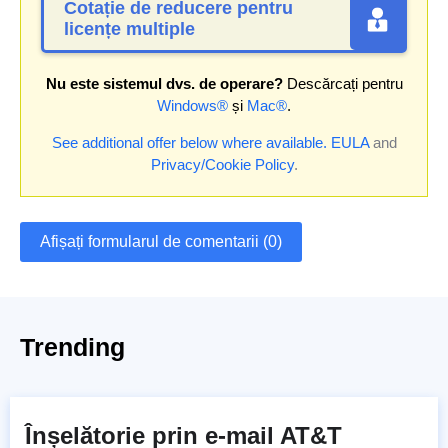
Cotație de reducere pentru
licențe multiple
Nu este sistemul dvs. de operare?
Descărcați pentru
Windows®
și
Mac®
.
See additional offer below where available.
EULA
and
Privacy/Cookie Policy
.
Afișați formularul de comentarii (0)
Trending
Înșelătorie prin e-mail AT&T