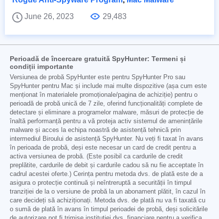
June 26, 2023
29,483
Perioadă de încercare gratuită SpyHunter: Termeni și
condiții importante
Versiunea de probă SpyHunter este pentru SpyHunter Pro sau
SpyHunter pentru Mac și include mai multe dispozitive (așa cum este
menționat în materialele promoționale/pagina de achiziție) pentru o
perioadă de probă unică de 7 zile, oferind funcționalități complete de
detectare și eliminare a programelor malware, măsuri de protecție de
înaltă performanță pentru a vă proteja activ sistemul de amenințările
malware și acces la echipa noastră de asistență tehnică prin
intermediul Biroului de asistență SpyHunter. Nu veți fi taxat în avans
în perioada de probă, deși este necesar un card de credit pentru a
activa versiunea de probă. (Este posibil ca cardurile de credit
preplătite, cardurile de debit și cardurile cadou să nu fie acceptate în
cadrul acestei oferte.) Cerința pentru metoda dvs. de plată este de a
asigura o protecție continuă și neîntreruptă a securității în timpul
tranziției de la o versiune de probă la un abonament plătit, în cazul în
care decideți să achiziționați. Metoda dvs. de plată nu va fi taxată cu
o sumă de plată în avans în timpul perioadei de probă, deși solicitările
de autorizare pot fi trimise instituției dvs. financiare pentru a verifica