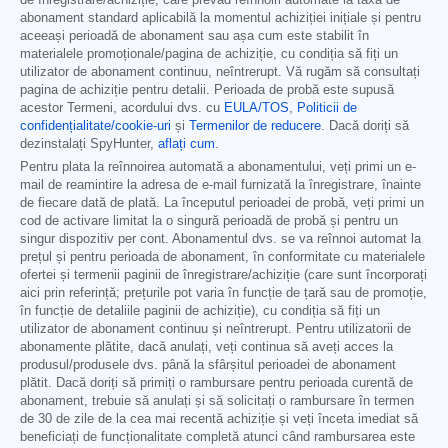
de înregistrare/achiziție, care prevăd reînnoiri automate la taxa de
abonament standard aplicabilă la momentul achiziției inițiale și pentru
aceeași perioadă de abonament sau așa cum este stabilit în
materialele promoționale/pagina de achiziție, cu condiția să fiți un
utilizator de abonament continuu, neîntrerupt. Vă rugăm să consultați
pagina de achiziție pentru detalii. Perioada de probă este supusă
acestor Termeni, acordului dvs. cu
EULA/TOS
,
Politicii de
confidențialitate/cookie-uri
și
Termenilor de reducere
. Dacă doriți să
dezinstalați SpyHunter,
aflați cum
.
Pentru plata la reînnoirea automată a abonamentului, veți primi un e-
mail de reamintire la adresa de e-mail furnizată la înregistrare, înainte
de fiecare dată de plată. La începutul perioadei de probă, veți primi un
cod de activare limitat la o singură perioadă de probă și pentru un
singur dispozitiv per cont. Abonamentul dvs. se va reînnoi automat la
prețul și pentru perioada de abonament, în conformitate cu materialele
ofertei și termenii paginii de înregistrare/achiziție (care sunt încorporați
aici prin referință; prețurile pot varia în funcție de țară sau de promoție,
în funcție de detaliile paginii de achiziție), cu condiția să fiți un
utilizator de abonament continuu și neîntrerupt. Pentru utilizatorii de
abonamente plătite, dacă anulați, veți continua să aveți acces la
produsul/produsele dvs. până la sfârșitul perioadei de abonament
plătit. Dacă doriți să primiți o rambursare pentru perioada curentă de
abonament, trebuie să anulați și să solicitați o rambursare în termen
de 30 de zile de la cea mai recentă achiziție și veți înceta imediat să
beneficiați de funcționalitate completă atunci când rambursarea este