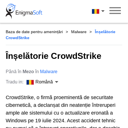
Skip
to
Română
content
Baza de date pentru amenințări
Malware
Înșelătorie
CrowdStrike
Înșelătorie CrowdStrike
Până în
Mezo
în
Malware
Tradu in:
Română
CrowdStrike, o firmă proeminentă de securitate
cibernetică, a declanșat din neatenție întreruperi
ample ale sistemului cu o actualizare eronată a
Windows pe 19 iulie 2024. Acest accident tehnic