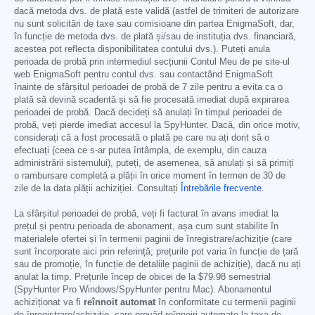
dacă metoda dvs. de plată este validă (astfel de trimiteri de autorizare
nu sunt solicitări de taxe sau comisioane din partea EnigmaSoft, dar,
în funcție de metoda dvs. de plată și/sau de instituția dvs. financiară,
acestea pot reflecta disponibilitatea contului dvs.). Puteți anula
perioada de probă prin intermediul secțiunii Contul Meu de pe site-ul
web EnigmaSoft pentru contul dvs. sau contactând EnigmaSoft
înainte de sfârșitul perioadei de probă de 7 zile pentru a evita ca o
plată să devină scadentă și să fie procesată imediat după expirarea
perioadei de probă. Dacă decideți să anulați în timpul perioadei de
probă, veți pierde imediat accesul la SpyHunter. Dacă, din orice motiv,
considerați că a fost procesată o plată pe care nu ați dorit să o
efectuați (ceea ce s-ar putea întâmpla, de exemplu, din cauza
administrării sistemului), puteți, de asemenea, să anulați și să primiți
o rambursare completă a plății în orice moment în termen de 30 de
zile de la data plății achiziției. Consultați
Întrebările frecvente
.
La sfârșitul perioadei de probă, veți fi facturat în avans imediat la
prețul și pentru perioada de abonament, așa cum sunt stabilite în
materialele ofertei și în termenii paginii de înregistrare/achiziție (care
sunt încorporate aici prin referință; prețurile pot varia în funcție de țară
sau de promoție, în funcție de detaliile paginii de achiziție), dacă nu ați
anulat la timp. Prețurile încep de obicei de la
$79.98
semestrial
(SpyHunter Pro Windows/SpyHunter pentru Mac). Abonamentul
achiziționat va fi
reînnoit automat
în conformitate cu termenii paginii