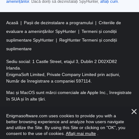
amenințărilor
. Dacă doriți să dezinstalați SpyHunter,
aflați cum
.
Acasă
Pașii de dezinstalare a programului
Criteriile de
evaluare a amenințărilor SpyHunter
Termeni și condiții
suplimentare SpyHunter
RegHunter Termeni și condiții
suplimentare
Sediu social: 1 Castle Street, etajul 3, Dublin 2 D02XD82
Irlanda.
EnigmaSoft Limited, Private Company Limited prin acțiuni,
Număr de înregistrare a companiei 597114.
Mac și MacOS sunt mărci comerciale ale Apple Inc., înregistrate
în SUA și în alte țări.
Copyright 2016-2026. EnigmaSoft Ltd. Toate drepturile
Enigmasoftware.com uses cookies to provide you with a
rezervate.
better browsing experience and analyze how users navigate
and utilize the Site. By using this Site or clicking on "OK", you
consent to the use of cookies.
Aflați mai multe
.