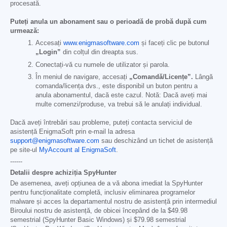
procesată.
Puteți anula un abonament sau o perioadă de probă după cum
urmează:
Accesați
www.enigmasoftware.com
și faceți clic pe butonul
„Login”
din colțul din dreapta sus.
Conectați-vă cu numele de utilizator și parola.
În meniul de navigare, accesați
„Comandă/Licențe”.
Lângă
comanda/licența dvs., este disponibil un buton pentru a
anula abonamentul, dacă este cazul. Notă: Dacă aveți mai
multe comenzi/produse, va trebui să le anulați individual.
Dacă aveți întrebări sau probleme, puteți contacta serviciul de
asistență EnigmaSoft prin e-mail la adresa
support@enigmasoftware.com
sau deschizând un tichet de asistență
pe site-ul
MyAccount al EnigmaSoft
.
------
Detalii despre achiziția SpyHunter
De asemenea, aveți opțiunea de a vă abona imediat la SpyHunter
pentru funcționalitate completă, inclusiv eliminarea programelor
malware și acces la departamentul nostru de asistență prin intermediul
Biroului nostru de asistență, de obicei începând de la
$49.98
semestrial (SpyHunter Basic Windows) și
$79.98
semestrial