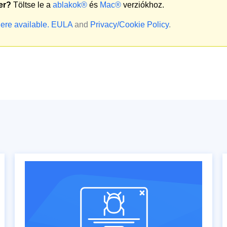
er?
Töltse le a
ablakok®
és
Mac®
verziókhoz.
ere available.
EULA
and
Privacy/Cookie Policy
.