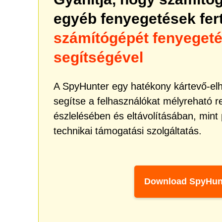
egyéb fenyegetések fe
számítógépét fenyeget
segítségével
A SpyHunter egy hatékony kártevő-elhá
segítse a felhasználókat mélyreható 
észlelésében és eltávolításában, mint
technikai támogatási szolgáltatás.
Download SpyHun