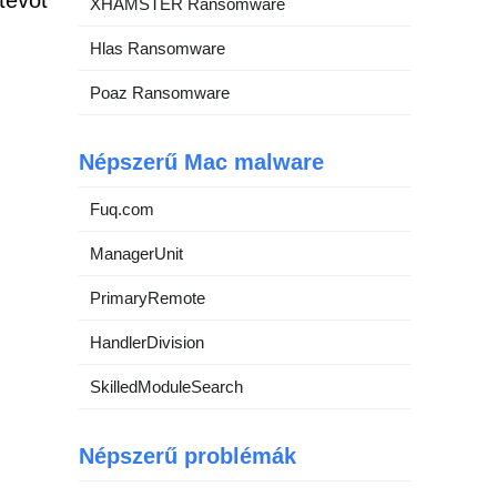
tevőt
XHAMSTER Ransomware
Hlas Ransomware
Poaz Ransomware
Népszerű Mac malware
Fuq.com
ManagerUnit
PrimaryRemote
HandlerDivision
SkilledModuleSearch
z
Népszerű problémák