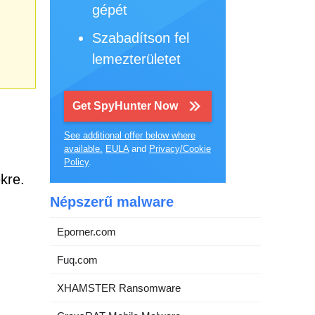
gépét
Szabadítson fel
lemezterületet
Get SpyHunter Now
See additional offer below where
available.
EULA
and
Privacy/Cookie
Policy
.
kre.
Népszerű malware
Eporner.com
Fuq.com
XHAMSTER Ransomware