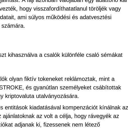
avítást. A fájl azonban valójában egy adattörlő kár
vezték, hogy visszafordíthatatlanul töröljék vagy
datait, ami súlyos működési és adatvesztési
k számára.
oszt kihasználva a csalók különféle csaló sémákat
lók olyan fiktív tokeneket reklámoztak, mint a
KE, és gyanútlan személyeket csábítottak
y kriptovaluta utalványozására.
s entitások kiadatásával kompenzációt kínálnak a
 ajánlatoknak az volt a célja, hogy rávegyék az
iókat adjanak ki, fizessenek nem létező