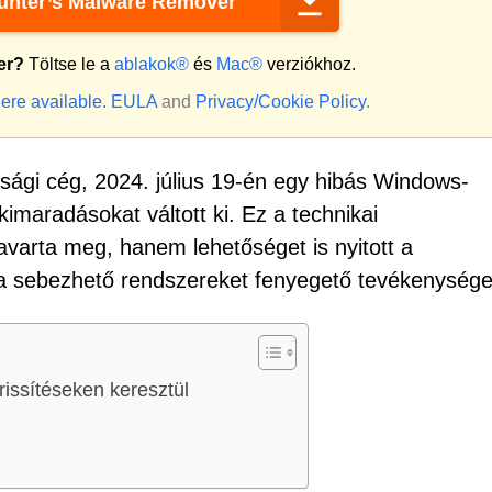
nter’s Malware Remover
er?
Töltse le a
ablakok®
és
Mac®
verziókhoz.
ere available.
EULA
and
Privacy/Cookie Policy
.
sági cég, 2024. július 19-én egy hibás Windows-
kimaradásokat váltott ki. Ez a technikai
arta meg, hanem lehetőséget is nyitott a
a sebezhető rendszereket fenyegető tevékenysége
rissítéseken keresztül