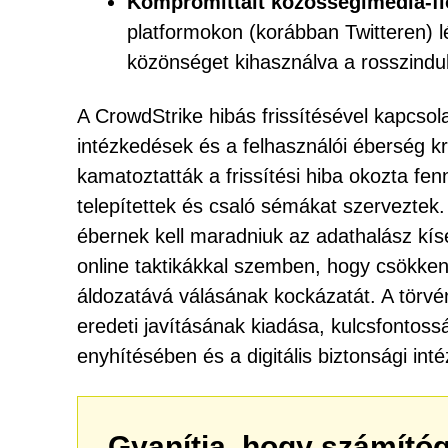
Kompromittált közösségimédia-f
platformokon (korábban Twitteren) lév
közönséget kihasználva a rosszindul
A CrowdStrike hibás frissítésével kapcsola
intézkedések és a felhasználói éberség k
kamatoztatták a frissítési hiba okozta fe
telepítettek és csaló sémákat szerveztek
ébernek kell maradniuk az adathalász kís
online taktikákkal szemben, hogy csökke
áldozatává válásának kockázatát. A törvén
eredeti javításának kiadása, kulcsfontos
enyhítésében és a digitális biztonsági int
Gyanítja, hogy számító