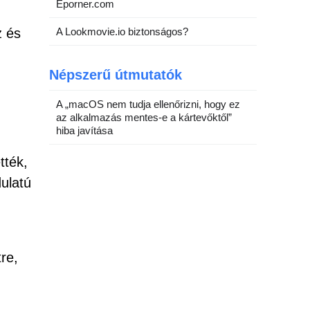
Eporner.com
z és
A Lookmovie.io biztonságos?
Népszerű útmutatók
A „macOS nem tudja ellenőrizni, hogy ez
az alkalmazás mentes-e a kártevőktől”
hiba javítása
tték,
dulatú
re,