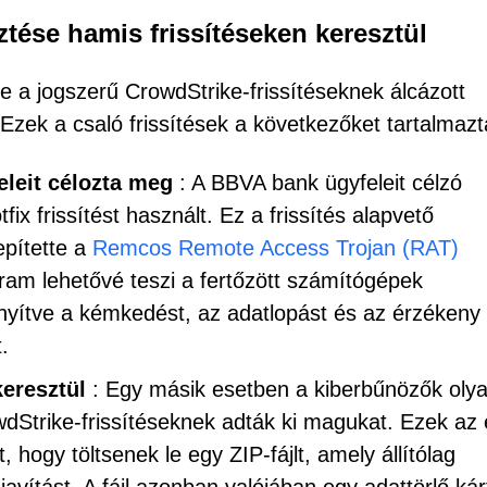
tése hamis frissítéseken keresztül
 a jogszerű CrowdStrike-frissítéseknek álcázott
 Ezek a csaló frissítések a következőket tartalmazt
leit célozta meg
: A BBVA bank ügyfeleit célzó
 frissítést használt. Ez a frissítés alapvető
epítette a
Remcos Remote Access Trojan (RAT)
ram lehetővé teszi a fertőzött számítógépek
nnyítve a kémkedést, az adatlopást és az érzékeny
.
keresztül
: Egy másik esetben a kiberbűnözők olya
wdStrike-frissítéseknek adták ki magukat. Ezek az 
, hogy töltsenek le egy ZIP-fájlt, amely állítólag