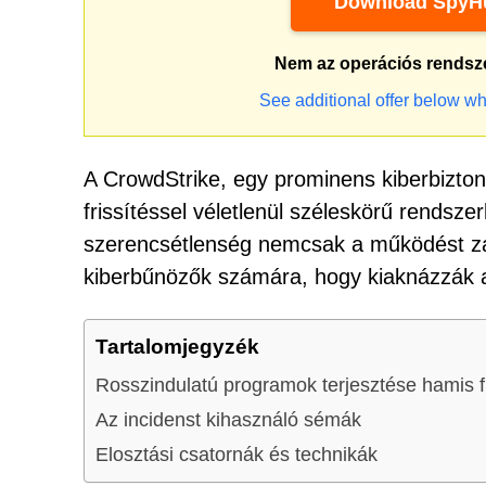
Download SpyHu
Nem az operációs rendsz
See additional offer below wh
A CrowdStrike, egy prominens kiberbizton
frissítéssel véletlenül széleskörű rendszer
szerencsétlenség nemcsak a működést zav
kiberbűnözők számára, hogy kiaknázzák 
Tartalomjegyzék
Rosszindulatú programok terjesztése hamis f
Az incidenst kihasználó sémák
Elosztási csatornák és technikák