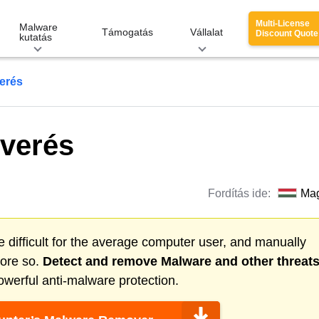
Multi-License
Malware
Támogatás
Vállalat
Discount Quote
kutatás
erés
tverés
Fordítás ide:
Ma
 difficult for the average computer user, and manually
more so.
Detect and remove
Malware
and other threat
werful anti-malware protection.