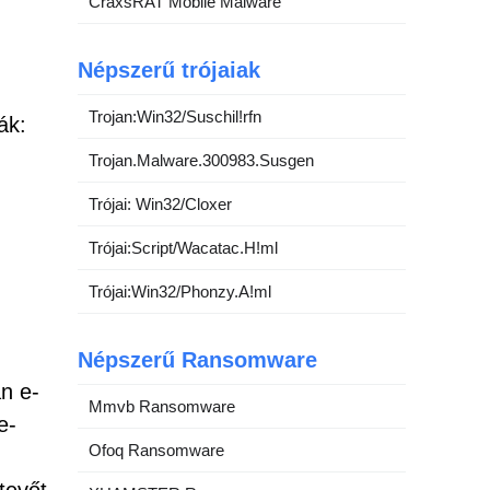
CraxsRAT Mobile Malware
Népszerű trójaiak
Trojan:Win32/Suschil!rfn
ák:
Trojan.Malware.300983.Susgen
Trójai: Win32/Cloxer
Trójai:Script/Wacatac.H!ml
Trójai:Win32/Phonzy.A!ml
Népszerű Ransomware
n e-
Mmvb Ransomware
e-
Ofoq Ransomware