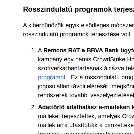
Rosszindulatú programok terjesz
A kiberbűnözők egyik elsődleges módszere
rosszindulatú programok terjesztése volt.
A
Remcos RAT a BBVA Bank ügyfe
kampány egy hamis CrowdStrike Hotfix
szoftverkarbantartásnak álcázva tel
programot
. Ez a rosszindulatú prog
jogosulatlan távoli elérését, megkö
rendszerek további veszélyeztetését
Adattörlő adathalász e-maileken 
maileket terjesztettek, amelyek Cro
mailek arra utasították a címzetteket