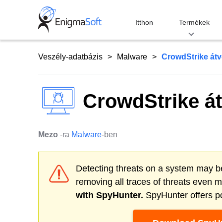
Skip
to
Itthon
Termékek
content
Veszély-adatbázis
Malware
CrowdStrike átv
CrowdStrike á
Mezo
-ra
Malware
-ben
Detecting threats on a system may be
removing all traces of threats even 
with SpyHunter.
SpyHunter offers po