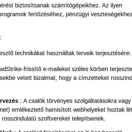
férést biztosítsanak számítógépeikhez. Az ilyen
 programok fertőzéséhez, pénzügyi veszteségekhe
k
sztő technikákat használtak terveik terjesztésére:
dStrike-frissítő e-maileket széles körben terjeszte
tésekbe vetett bizalmat, hogy a címzetteket rosszin
rvezés
: A csalók törvényes szolgáltatásokra vagy
anet) emlékeztető hamisított webhelyeket hoztak lét
 rosszindulatú szoftvereket telepítsenek.