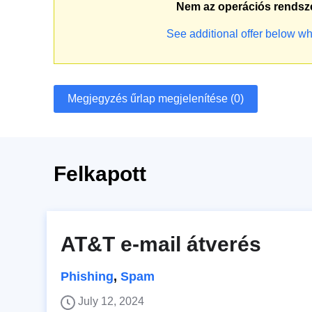
Nem az operációs rendsz
See additional offer below wh
Megjegyzés űrlap megjelenítése (0)
Felkapott
AT&T e-mail átverés
Phishing
,
Spam
July 12, 2024