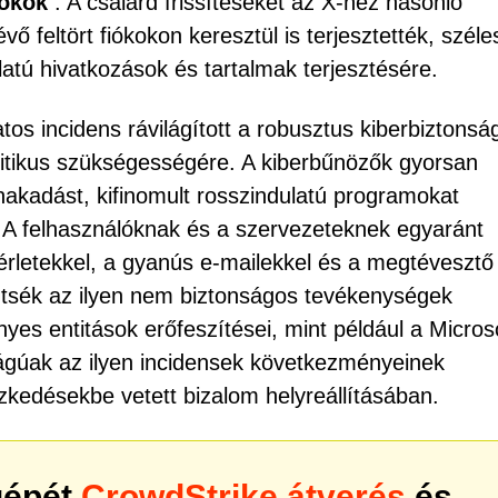
iókok
: A csalárd frissítéseket az X-hez hasonló
ő feltört fiókokon keresztül is terjesztették, széle
atú hivatkozások és tartalmak terjesztésére.
tos incidens rávilágított a robusztus kiberbiztonság
ritikus szükségességére. A kiberbűnözők gyorsan
nnakadást, kifinomult rosszindulatú programokat
. A felhasználóknak és a szervezeteknek egyaránt
érletekkel, a gyanús e-mailekkel és a megtévesztő
ntsék az ilyen nem biztonságos tevékenységek
yes entitások erőfeszítései, mint például a Micros
ságúak az ilyen incidensek következményeinek
ézkedésekbe vetett bizalom helyreállításában.
gépét
CrowdStrike átverés
és