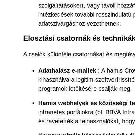
szolgáltatásokért, vagy távoli hozzá
intézkedések további rosszindulatú
adatszivárgáshoz vezethetnek.
Elosztási csatornák és techniká
A csalók különféle csatornákat és megtéve
Adathalász e-mailek
: A hamis Crow
kihasználva a legitim szoftverfrissí
programok letöltésére csalják meg.
Hamis webhelyek és közösségi te
intranetes portálokra (pl. BBVA Intr
és rávetették a felhasználókat, hogy