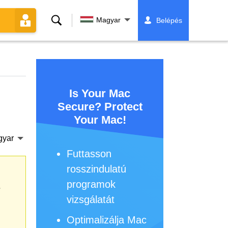
Keresés
Magyar
Belépés
Is Your Mac
Secure? Protect
Your Mac!
gyar
Futtasson
rosszindulatú
programok
s
vizsgálatát
Optimalizálja Mac