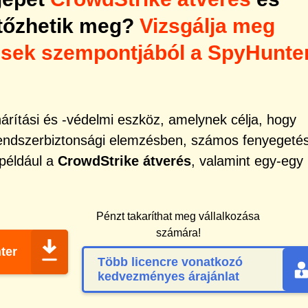
rtőzhetik meg?
Vizsgálja meg
ések szempontjából a SpyHunte
rítási és -védelmi eszköz, amelynek célja, hogy
rendszerbiztonsági elemzésben, számos fenyegeté
 például a
CrowdStrike átverés
, valamint egy-egy
Pénzt takaríthat meg vállalkozása
számára!
ter
Több licencre vonatkozó
kedvezményes árajánlat