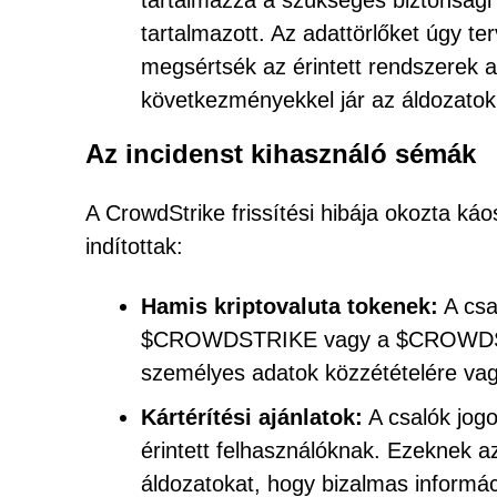
tartalmazza a szükséges biztonsági j
tartalmazott. Az adattörlőket úgy ter
megsértsék az érintett rendszerek a
következményekkel jár az áldozato
Az incidenst kihasználó sémák
A CrowdStrike frissítési hibája okozta ká
indítottak:
Hamis kriptovaluta tokenek:
A csa
$CROWDSTRIKE vagy a $CROWDSTRO
személyes adatok közzétételére vag
Kártérítési ajánlatok:
A csalók jogo
érintett felhasználóknak. Ezeknek az
áldozatokat, hogy bizalmas informác