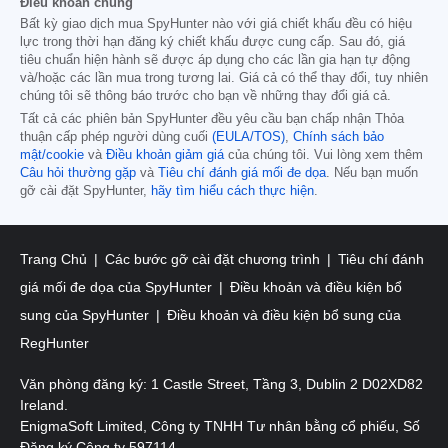
Điều khoản chung
Bất kỳ giao dịch mua SpyHunter nào với giá chiết khấu đều có hiệu
lực trong thời hạn đăng ký chiết khấu được cung cấp. Sau đó, giá
tiêu chuẩn hiện hành sẽ được áp dụng cho các lần gia hạn tự động
và/hoặc các lần mua trong tương lai. Giá cả có thể thay đổi, tuy nhiên
chúng tôi sẽ thông báo trước cho bạn về những thay đổi giá cả.
Tất cả các phiên bản SpyHunter đều yêu cầu bạn chấp nhận Thỏa
thuận cấp phép người dùng cuối
(EULA/TOS)
,
Chính sách bảo
mật/cookie
và
Điều khoản giảm giá
của chúng tôi. Vui lòng xem thêm
Câu hỏi thường gặp
và
Tiêu chí đánh giá mối đe dọa
. Nếu bạn muốn
gỡ cài đặt SpyHunter,
hãy tìm hiểu cách thực hiện
.
Trang Chủ
Các bước gỡ cài đặt chương trình
Tiêu chí đánh
giá mối đe dọa của SpyHunter
Điều khoản và điều kiện bổ
sung của SpyHunter
Điều khoản và điều kiện bổ sung của
RegHunter
Văn phòng đăng ký: 1 Castle Street, Tầng 3, Dublin 2 D02XD82
Ireland.
EnigmaSoft Limited, Công ty TNHH Tư nhân bằng cổ phiếu, Số
Đăng ký Công ty 597114.