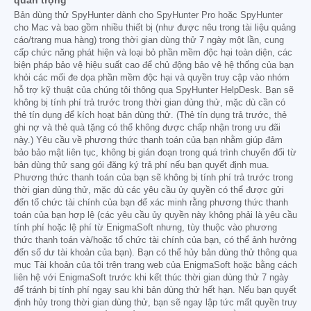
quan trọng
Bản dùng thử SpyHunter dành cho SpyHunter Pro hoặc SpyHunter
cho Mac và bao gồm nhiều thiết bị (như được nêu trong tài liệu quảng
cáo/trang mua hàng) trong thời gian dùng thử 7 ngày một lần, cung
cấp chức năng phát hiện và loại bỏ phần mềm độc hại toàn diện, các
biện pháp bảo vệ hiệu suất cao để chủ động bảo vệ hệ thống của bạn
khỏi các mối đe dọa phần mềm độc hại và quyền truy cập vào nhóm
hỗ trợ kỹ thuật của chúng tôi thông qua SpyHunter HelpDesk. Bạn sẽ
không bị tính phí trả trước trong thời gian dùng thử, mặc dù cần có
thẻ tín dụng để kích hoạt bản dùng thử. (Thẻ tín dụng trả trước, thẻ
ghi nợ và thẻ quà tặng có thể không được chấp nhận trong ưu đãi
này.) Yêu cầu về phương thức thanh toán của bạn nhằm giúp đảm
bảo bảo mật liên tục, không bị gián đoạn trong quá trình chuyển đổi từ
bản dùng thử sang gói đăng ký trả phí nếu bạn quyết định mua.
Phương thức thanh toán của bạn sẽ không bị tính phí trả trước trong
thời gian dùng thử, mặc dù các yêu cầu ủy quyền có thể được gửi
đến tổ chức tài chính của bạn để xác minh rằng phương thức thanh
toán của bạn hợp lệ (các yêu cầu ủy quyền này không phải là yêu cầu
tính phí hoặc lệ phí từ EnigmaSoft nhưng, tùy thuộc vào phương
thức thanh toán và/hoặc tổ chức tài chính của bạn, có thể ảnh hưởng
đến số dư tài khoản của bạn). Bạn có thể hủy bản dùng thử thông qua
mục Tài khoản của tôi trên trang web của EnigmaSoft hoặc bằng cách
liên hệ với EnigmaSoft trước khi kết thúc thời gian dùng thử 7 ngày
để tránh bị tính phí ngay sau khi bản dùng thử hết hạn. Nếu bạn quyết
định hủy trong thời gian dùng thử, bạn sẽ ngay lập tức mất quyền truy