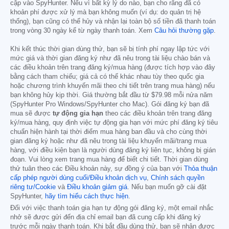
cập vào SpyHunter. Nếu vì bất kỳ lý do nào, bạn cho rằng đã có
khoản phí được xử lý mà bạn không muốn (ví dụ: do quản trị hệ
thống), bạn cũng có thể hủy và nhận lại toàn bộ số tiền đã thanh toán
trong vòng 30 ngày kể từ ngày thanh toán. Xem
Câu hỏi thường gặp
.
Khi kết thúc thời gian dùng thử, bạn sẽ bị tính phí ngay lập tức với
mức giá và thời gian đăng ký như đã nêu trong tài liệu chào bán và
các điều khoản trên trang đăng ký/mua hàng (được tích hợp vào đây
bằng cách tham chiếu; giá cả có thể khác nhau tùy theo quốc gia
hoặc chương trình khuyến mãi theo chi tiết trên trang mua hàng) nếu
bạn không hủy kịp thời. Giá thường bắt đầu từ
$79.98
mỗi nửa năm
(SpyHunter Pro Windows/SpyHunter cho Mac). Gói đăng ký bạn đã
mua sẽ được
tự động gia hạn
theo các điều khoản trên trang đăng
ký/mua hàng, quy định việc tự động gia hạn với mức phí đăng ký tiêu
chuẩn hiện hành tại thời điểm mua hàng ban đầu và cho cùng thời
gian đăng ký hoặc như đã nêu trong tài liệu khuyến mãi/trang mua
hàng, với điều kiện bạn là người dùng đăng ký liên tục, không bị gián
đoạn. Vui lòng xem trang mua hàng để biết chi tiết. Thời gian dùng
thử tuân theo các Điều khoản này, sự đồng ý của bạn với
Thỏa thuận
cấp phép người dùng cuối/Điều khoản dịch vụ
,
Chính sách quyền
riêng tư/Cookie
và
Điều khoản giảm giá
. Nếu bạn muốn gỡ cài đặt
SpyHunter,
hãy tìm hiểu cách thực hiện
.
Đối với việc thanh toán gia hạn tự động gói đăng ký, một email nhắc
nhở sẽ được gửi đến địa chỉ email bạn đã cung cấp khi đăng ký
trước mỗi ngày thanh toán. Khi bắt đầu dùng thử, bạn sẽ nhận được