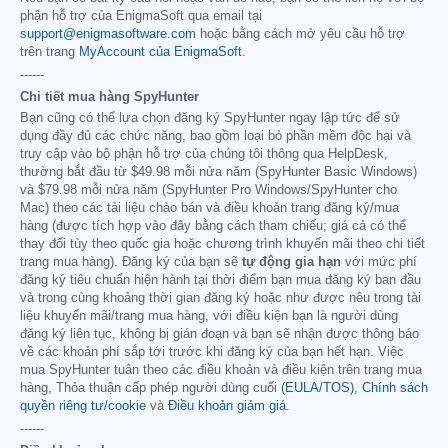
phận hỗ trợ của EnigmaSoft qua email tại
support@enigmasoftware.com
hoặc bằng cách mở yêu cầu hỗ trợ
trên trang
MyAccount của EnigmaSoft
.
------
Chi tiết mua hàng SpyHunter
Bạn cũng có thể lựa chọn đăng ký SpyHunter ngay lập tức để sử
dụng đầy đủ các chức năng, bao gồm loại bỏ phần mềm độc hại và
truy cập vào bộ phận hỗ trợ của chúng tôi thông qua HelpDesk,
thường bắt đầu từ
$49.98
mỗi nửa năm (SpyHunter Basic Windows)
và
$79.98
mỗi nửa năm (SpyHunter Pro Windows/SpyHunter cho
Mac) theo các tài liệu chào bán và điều khoản trang đăng ký/mua
hàng (được tích hợp vào đây bằng cách tham chiếu; giá cả có thể
thay đổi tùy theo quốc gia hoặc chương trình khuyến mãi theo chi tiết
trang mua hàng). Đăng ký của bạn sẽ
tự động gia hạn
với mức phí
đăng ký tiêu chuẩn hiện hành tại thời điểm bạn mua đăng ký ban đầu
và trong cùng khoảng thời gian đăng ký hoặc như được nêu trong tài
liệu khuyến mãi/trang mua hàng, với điều kiện bạn là người dùng
đăng ký liên tục, không bị gián đoạn và bạn sẽ nhận được thông báo
về các khoản phí sắp tới trước khi đăng ký của bạn hết hạn. Việc
mua SpyHunter tuân theo các điều khoản và điều kiện trên trang mua
hàng, Thỏa thuận cấp phép người dùng cuối
(EULA/TOS)
,
Chính sách
quyền riêng tư/cookie
và
Điều khoản giảm giá
.
------