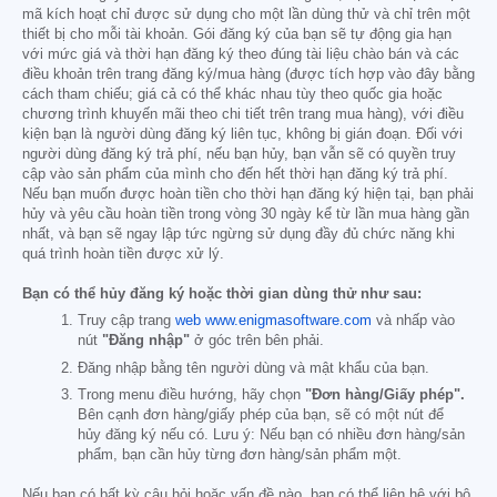
mã kích hoạt chỉ được sử dụng cho một lần dùng thử và chỉ trên một
thiết bị cho mỗi tài khoản. Gói đăng ký của bạn sẽ tự động gia hạn
với mức giá và thời hạn đăng ký theo đúng tài liệu chào bán và các
điều khoản trên trang đăng ký/mua hàng (được tích hợp vào đây bằng
cách tham chiếu; giá cả có thể khác nhau tùy theo quốc gia hoặc
chương trình khuyến mãi theo chi tiết trên trang mua hàng), với điều
kiện bạn là người dùng đăng ký liên tục, không bị gián đoạn. Đối với
người dùng đăng ký trả phí, nếu bạn hủy, bạn vẫn sẽ có quyền truy
cập vào sản phẩm của mình cho đến hết thời hạn đăng ký trả phí.
Nếu bạn muốn được hoàn tiền cho thời hạn đăng ký hiện tại, bạn phải
hủy và yêu cầu hoàn tiền trong vòng 30 ngày kể từ lần mua hàng gần
nhất, và bạn sẽ ngay lập tức ngừng sử dụng đầy đủ chức năng khi
quá trình hoàn tiền được xử lý.
Bạn có thể hủy đăng ký hoặc thời gian dùng thử như sau:
Truy cập trang
web www.enigmasoftware.com
và nhấp vào
nút
"Đăng nhập"
ở góc trên bên phải.
Đăng nhập bằng tên người dùng và mật khẩu của bạn.
Trong menu điều hướng, hãy chọn
"Đơn hàng/Giấy phép".
Bên cạnh đơn hàng/giấy phép của bạn, sẽ có một nút để
hủy đăng ký nếu có. Lưu ý: Nếu bạn có nhiều đơn hàng/sản
phẩm, bạn cần hủy từng đơn hàng/sản phẩm một.
Nếu bạn có bất kỳ câu hỏi hoặc vấn đề nào, bạn có thể liên hệ với bộ