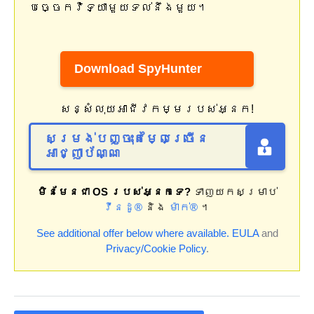
បច្ចេកវិទ្យាមួយទល់នឹងមួយ។
Download SpyHunter
សន្សំលុយអាជីវកម្មរបស់អ្នក!
សម្រង់បញ្ចុះតម្លៃច្រើន
អាជ្ញាប័ណ្ណ
មិនមែនជា OS របស់អ្នកទេ?
ទាញយកសម្រាប់
វីនដូ®
និង
ម៉ាក់®
។
See additional offer below where available.
EULA
and
Privacy/Cookie Policy
.