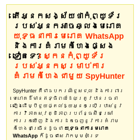
តើអ្នកសង្ស័យថាកុំព្យូទ័រ
របស់អ្នកអាចឆ្លងមេរោគ
យុទ្ធនាការមេរោគ WhatsApp
និងការគំរាមកំហែងផ្សេង
ទៀតទេ?
ស្កេនកុំព្យូទ័រ
របស់អ្នកសម្រាប់ការ
គំរាមកំហែងជាមួយ SpyHunter
SpyHunter គឺជាឧបករណ៍ជួសជុល និងការពារ
មេរោគដ៏មានឥទ្ធិពលដែលត្រូវបានរចនា
ឡើងដើម្បីជួយផ្តល់ឱ្យអ្នកប្រើប្រាស់នូវ
ការវិភាគសុវត្ថិភាពប្រព័ន្ធស៊ីជម្រៅ
ការរកឃើញ និងការដកចេញនូវការគំរាម
កំហែងជាច្រើនដូចជា
យុទ្ធនាការមេរោគ
WhatsApp
ក៏ដូចជាសេវាកម្មគាំទ្រ