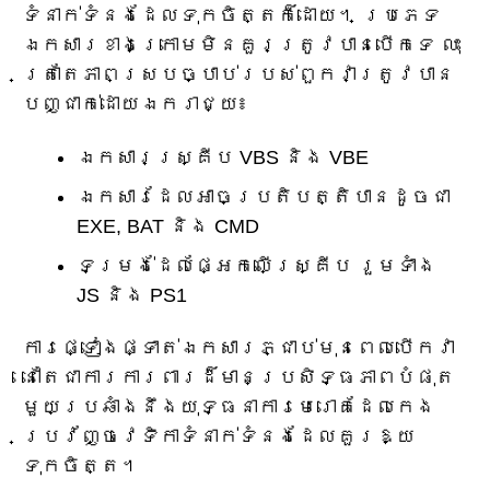
ទំនាក់ទំនងដែលទុកចិត្តក៏ដោយ។ ប្រភេទ
ឯកសារខាងក្រោមមិនគួរត្រូវបានបើកទេ លុះ
ត្រាតែភាពស្របច្បាប់របស់ពួកវាត្រូវបាន
បញ្ជាក់ដោយឯករាជ្យ៖
ឯកសារស្គ្រីប VBS និង VBE
ឯកសារដែលអាចប្រតិបត្តិបានដូចជា
EXE, BAT និង CMD
ទម្រង់​ដែល​ផ្អែក​លើ​ស្គ្រីប រួម​ទាំង
JS និង PS1
ការផ្ទៀងផ្ទាត់ឯកសារភ្ជាប់មុនពេលបើកវា
នៅតែជាការការពារដ៏មានប្រសិទ្ធភាពបំផុត
មួយប្រឆាំងនឹងយុទ្ធនាការមេរោគដែលកេង
ប្រវ័ញ្ចវេទិកាទំនាក់ទំនងដែលគួរឱ្យ
ទុកចិត្ត។