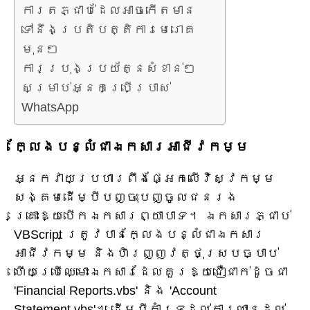
ការតភ្ជាប់ដែលអាចកើតមាន
ទៅនឹងប្រតិបត្តិការមេរោគ
មុនៗ
ការប្រុងប្រយ័ត្នសំខាន់ៗ
សម្រាប់អ្នកប្រើប្រាស់
WhatsApp
ក្លែងបន្លំជាឯកសារអាជីវកម្ម
អ្នកវាយប្រហារពឹងផ្អែកលើវិស្វកម្ម
សង្គមដើម្បីបញ្ចុះបញ្ចូលជនរង
គ្រោះឱ្យបើកឯកសារព្យាបាទ។ ឯកសារភ្ជាប់
VBScript ត្រូវបានក្លែងបន្លំជាឯកសារ
អាជីវកម្ម និងហិរញ្ញវត្ថុស្របច្បាប់
ហើយប្រើឈ្មោះឯកសារដែលគួរឱ្យជឿជាក់ដូចជា
'Financial Reports.vbs' និង 'Account
Statement.vbs'។ ដើម្បីគាំទ្រដល់ការឈានដល់