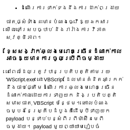
ដំណើរការទាក់ទងនឹងការដាក់ពង្រាយ
ធាតុផ្សំទាំងនេះមានបំណងធ្វើឱ្យឯកសារ
មើលទៅស្របច្បាប់ និងរារាំងការវិភាគ
សុវត្ថិភាព។
ខ្សែសង្វាក់ឆ្លងមេរោគច្រើនដំណាក់កាល
អាចឱ្យមានការចូលប្រើពីចម្ងាយ
នៅពេលដែលត្រូវបានប្រតិបត្តិតាមរយៈ
'WScript.exe' នោះ VBScript ដែលមានគំនិតអាក្រក់
នឹងចាប់ផ្តើមដំណើរការឆ្លងមេរោគច្រើន
ដំណាក់កាលដោយការទាញយក និងប្រតិបត្តិ
សមាសធាតុ VBScript បន្ថែម។ គោលបំណង
ចម្បងនៃស្គ្រីបដំបូងគឺដើម្បីទាញយក
payload បន្ទាប់បន្សំពីរពីម៉ាស៊ីនមេពី
ចម្ងាយ។ payload មួយព្យាយាមរៀបចំ