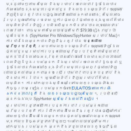
មុនភ្លាមៗតាមតម្លៃ និងសម្រាប់រយៈពេលជាវដូចដែលបាន
កំណត់នៅក្នុងសម្ភារៈផ្តល់ជូន និងលក្ខខណ្ឌទំព័រចុះឈ្មោះ/
ទិញ (ដែលត្រូវបានបញ្ចូលនៅទីនេះដោយឯកសារយោង; តម្លៃអាច
ប្រែប្រួលទៅតាមប្រទេស ឬការផ្សព្វផ្សាយក្នុងមួយព័ត៌មាន
លម្អិតទំព័រទិញ) ប្រសិនបើអ្នកមិនទាន់បានលុបចោលទាន់
ពេលវេលា។ ជាធម្មតាតម្លៃចាប់ផ្តើមពី
$79.98
រៀងរាល់ប្រាំ
មួយខែម្តង (SpyHunter Pro Windows/SpyHunter សម្រាប់ Mac)។
ការជាវដែលអ្នកបានទិញនឹងត្រូវបាន
បន្តដោយ
ស្វ័យប្រវត្តិ
ស្របតាមលក្ខខណ្ឌទំព័រចុះឈ្មោះ/ទិញ ដែល
ផ្តល់ជូនសម្រាប់ការបន្តដោយស្វ័យប្រវត្តិតាមថ្លៃជាវ
ស្តង់ដារដែលអាចអនុវត្តបាននៅពេលនោះ ដែលមានសុពលភាពនៅ
ពេលទិញដំបូងរបស់អ្នក និងសម្រាប់រយៈពេលជាវដូចគ្នា ឬ
ដូចដែលបានកំណត់នៅក្នុងទំព័រសម្ភារៈផ្សព្វផ្សាយ/ទិញ
ដោយផ្តល់ថាអ្នកជាអ្នកប្រើប្រាស់ជាវជាបន្តបន្ទាប់ និង
មិនមានការរំខាន។ សូមមើលទំព័រទិញសម្រាប់ព័ត៌មាន
លម្អិត។ ការសាកល្បងស្ថិតនៅក្រោមលក្ខខណ្ឌទាំងនេះ
កិច្ចព្រមព្រៀងរបស់អ្នកចំពោះ
EULA/TOS
គោលការណ៍
ឯកជនភាព/ខូគី
និង
លក្ខខណ្ឌបញ្ចុះតម្លៃ
។ ប្រសិនបើ
អ្នកចង់លុប SpyHunter
សូមស្វែងយល់ពីរបៀប
។
សម្រាប់ការទូទាត់លើការបន្តការជាវរបស់អ្នកដោយ
ស្វ័យប្រវត្តិ ការរំលឹកតាមអ៊ីមែលនឹងត្រូវបានផ្ញើទៅកាន់
អាសយដ្ឋានអ៊ីមែលដែលអ្នកបានផ្តល់ឱ្យនៅពេលអ្នកចុះឈ្មោះ
មុនកាលបរិច្ឆេទទូទាត់នីមួយៗ។ នៅពេលចាប់ផ្តើមការ
សាកល្បងរបស់អ្នក អ្នកនឹងទទួលបានលេខកូដធ្វើឱ្យ