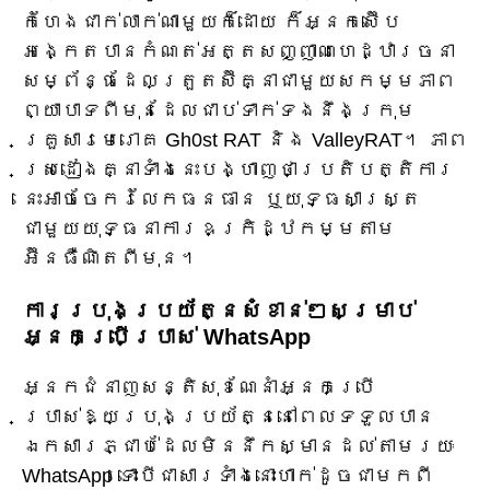
កំហែងជាក់លាក់ណាមួយក៏ដោយ ក៏អ្នកស៊ើប
អង្កេតបានកំណត់អត្តសញ្ញាណហេដ្ឋារចនា
សម្ព័ន្ធដែលត្រួតស៊ីគ្នាជាមួយសកម្មភាព
ព្យាបាទពីមុនដែលជាប់ទាក់ទងនឹងក្រុម
គ្រួសារមេរោគ Gh0st RAT និង ValleyRAT។ ភាព
ស្រដៀងគ្នាទាំងនេះបង្ហាញថាប្រតិបត្តិការ
នេះអាចចែករំលែកធនធាន ឬយុទ្ធសាស្ត្រ
ជាមួយយុទ្ធនាការឧក្រិដ្ឋកម្មតាម
អ៊ីនធឺណិតពីមុន។
ការប្រុងប្រយ័ត្នសំខាន់ៗសម្រាប់
អ្នកប្រើប្រាស់ WhatsApp
អ្នកជំនាញសន្តិសុខណែនាំអ្នកប្រើ
ប្រាស់ឱ្យប្រុងប្រយ័ត្ននៅពេលទទួលបាន
ឯកសារភ្ជាប់ដែលមិននឹកស្មានដល់តាមរយៈ
WhatsApp ទោះបីជាសារទាំងនោះហាក់ដូចជាមកពី