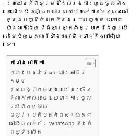
ប្រយោជន៍ពីទម្រង់ដែលរងការលួចចូលទាំង
នេះ ដើម្បីផ្ញើឯកសារព្យាបាទទៅកាន់មនុស្សនៅ
ក្នុងបញ្ជីទំនាក់ទំនងរបស់ពួកគេ។ ទោះជា
យ៉ាងណាក៏ដោយ វិធីសាស្ត្រពិតប្រាកដដែលប្រើ
ដើម្បីលួចគណនីទាំងនេះនៅមិនទាន់ដឹងនៅឡើយ
ទេ។
តារាង​មាតិកា
ក្លែងបន្លំជាឯកសារអាជីវ
កម្ម
ខ្សែសង្វាក់ឆ្លងមេរោគច្រើន
ដំណាក់កាលអាចឱ្យមានការចូល
ប្រើពីចម្ងាយ
ផ្លូវប្រតិបត្តិផ្សេងៗគ្នា
នៅលើគេហទំព័រ WhatsApp និងកុំ
ព្យូទ័រលើតុ