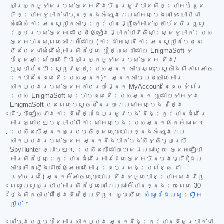
សាស្ត្រទូទាត់របស់អ្នកនឹងមិនត្រូវបានគិតប្រាក់ចំនួន
ទឹកប្រាក់ទូទាត់ជាមុនក្នុងអំឡុងពេលសាកល្បងនោះទេ ទោះបីជា
សំណើសុំការអនុញ្ញាតអាចត្រូវបានផ្ញើទៅកាន់ស្ថាប័នហិរញ្ញ
វត្ថុរបស់អ្នក ដើម្បីផ្ទៀងផ្ទាត់ថាវិធីសាស្ត្រទូទាត់របស់
អ្នកមានសុពលភាពក៏ដោយ (ការដាក់ស្នើការអនុញ្ញាតបែបនេះ
មិនមែនជាសំណើសុំការគិតថ្លៃ ឬថ្លៃសេវាដោយ EnigmaSoft ទេ
ប៉ុន្តែអាស្រ័យលើវិធីសាស្ត្រទូទាត់របស់អ្នក និង/
ឬស្ថាប័នហិរញ្ញវត្ថុរបស់អ្នក អាចឆ្លុះបញ្ចាំងពីភាពអាច
រកបាននៃគណនីរបស់អ្នក)។ អ្នកអាចលុបចោលការ
សាកល្បងរបស់អ្នកតាមរយៈផ្នែក MyAccount នៃគេហទំព័រ
របស់ EnigmaSoft សម្រាប់គណនីរបស់អ្នក ឬដោយទាក់ទង
EnigmaSoft មុនពេលបញ្ចប់នៃរយៈពេលសាកល្បង 7 ថ្ងៃ
ដើម្បីជៀសវាងការគិតថ្លៃដែលត្រូវបង់ និងត្រូវបានដំណើរ
ការភ្លាមៗបន្ទាប់ពីការសាកល្បងរបស់អ្នកផុតកំណត់។
ប្រសិនបើអ្នកសម្រេចចិត្តលុបចោលក្នុងអំឡុងពេល
សាកល្បងរបស់អ្នក អ្នកនឹងបាត់បង់សិទ្ធិចូលប្រើ
SpyHunter ភ្លាមៗ។ ប្រសិនបើដោយហេតុផលណាមួយ អ្នកជឿថា
ការគិតថ្លៃត្រូវបានដំណើរការដែលអ្នកមិនចង់ធ្វើ (ដែល
អាចកើតឡើងដោយផ្អែកលើការគ្រប់គ្រងប្រព័ន្ធ ជា
ឧទាហរណ៍) អ្នកក៏អាចលុបចោល និងទទួលបានប្រាក់សងវិញ
ពេញលេញសម្រាប់ការគិតថ្លៃនៅពេលណាក៏បានក្នុងរយៈពេល 30
ថ្ងៃគិតចាប់ពីថ្ងៃគិតថ្លៃទិញ។ សូមមើល
សំណួរដែលសួរញឹក
ញាប់
។
នៅចុងបញ្ចប់នៃការសាកល្បង អ្នកនឹងត្រូវបានគិតប្រាក់ជា