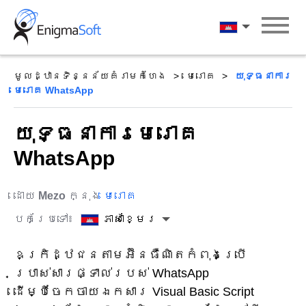
Skip
to
ភាសាខ្មែរ
content
មូលដ្ឋានទិន្នន័យគំរាមកំហែង
មេរោគ
យុទ្ធនាការ
មេរោគ WhatsApp
យុទ្ធនាការមេរោគ
WhatsApp
ដោយ
Mezo
ក្នុង
មេរោគ
បកប្រែទៅ៖
ភាសាខ្មែរ
ឧក្រិដ្ឋជនតាមអ៊ីនធឺណិតកំពុងប្រើ
ប្រាស់សារផ្ទាល់របស់ WhatsApp
ដើម្បីចែកចាយឯកសារ Visual Basic Script