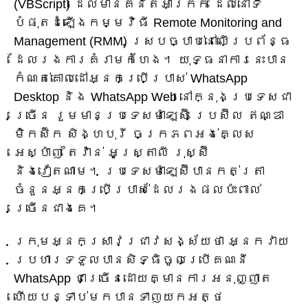
(VBScript) ដែលមានគំនិតអាក្រក់ ដែលនៅទី
បំផុតដំឡើងកម្មវិធី Remote Monitoring and
Management (RMM) ស្របច្បាប់នៅលើប្រព័ន្ធ
ដែលរងការគំរាមកំហែង។ យុទ្ធនាការនេះបាន
កំណត់គោលដៅអ្នកប្រើប្រាស់ WhatsApp
Desktop និង WhatsApp Web នៅក្នុងប្រទេសជា
ច្រើន រួមមានប្រទេសម៉ាឡេស៊ី ប្រេស៊ីល ឥណ្ឌា
ម៉ិកស៊ិក សិង្ហបុរី ចក្រភពអង់គ្លេស
អេស្ប៉ាញ តៃវ៉ាន់ អូស្ត្រាលី រុស្ស៊ី
និងវៀតណាម។ ប្រទេសម៉ាឡេស៊ីបានកត់ត្រា
ចំនួនអ្នកប្រើប្រាស់ដែលរងផលប៉ះពាល់
ច្រើនជាងគេ។
ក្រុមអ្នកស្រាវជ្រាវសង្ស័យថា អ្នកវាយ
ប្រហារទទួលបានសិទ្ធិចូលប្រើគណនី
WhatsApp ជាច្រើនដោយគ្មានការអនុញ្ញាត
ហើយបន្ទាប់មកបានទាញយកអត្ថ