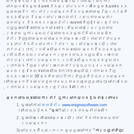
សកម្មដែលត្រូវបានកំណត់ឱ្យប្រើប្រាស់សម្រាប់ការ
សាកល្បងតែមួយប៉ុណ្ណោះ និងសម្រាប់ឧបករណ៍តែមួយប៉ុណ្ណោះក្នុង
មួយគណនី។ ការជាវរបស់អ្នកនឹងបន្តដោយស្វ័យប្រវត្តិ
ក្នុងតម្លៃ និងសម្រាប់រយៈពេលជាវ ស្របតាមសម្ភារៈ
ផ្តល់ជូន និងលក្ខខណ្ឌទំព័រចុះឈ្មោះ/ទិញ (ដែលត្រូវបាន
បញ្ចូលនៅទីនេះដោយឯកសារយោង; តម្លៃអាចប្រែប្រួលតាម
ប្រទេស ឬការផ្សព្វផ្សាយក្នុងមួយព័ត៌មានលម្អិត
ទំព័រទិញ) ដោយផ្តល់ថាអ្នកជាអ្នកប្រើប្រាស់ជាវជាបន្ត
បន្ទាប់ និងមិនមានការរំខាន។ សម្រាប់អ្នកប្រើប្រាស់
ជាវបង់ប្រាក់ ប្រសិនបើអ្នកលុបចោល អ្នកនឹងបន្តចូល
ប្រើផលិតផលរបស់អ្នករហូតដល់ចុងបញ្ចប់នៃរយៈពេល
ជាវបង់ប្រាក់របស់អ្នក។ ប្រសិនបើអ្នកចង់ទទួលបាន
ប្រាក់សងវិញសម្រាប់រយៈពេលជាវបច្ចុប្បន្នរបស់អ្នក
អ្នកត្រូវតែលុបចោល ហើយដាក់ពាក្យស្នើសុំប្រាក់សងវិញ
ក្នុងរយៈពេល 30 ថ្ងៃគិតចាប់ពីការទិញថ្មីបំផុតរបស់អ្នក
ហើយអ្នកនឹងឈប់ទទួលបានមុខងារពេញលេញភ្លាមៗ នៅពេលដែល
ប្រាក់សងរបស់អ្នកត្រូវបានដំណើរការ។
អ្នកអាចលុបចោលការជាវ ឬការសាកល្បងដូចខាងក្រោម៖
ចូលទៅកាន់
គេហទំព័រ www.enigmasoftware.com
ហើយចុចប៊ូតុង
"ចូល"
នៅជ្រុងខាងស្តាំខាងលើ។
ចូលដោយប្រើឈ្មោះអ្នកប្រើប្រាស់ និងពាក្យសម្ងាត់
របស់អ្នក។
នៅក្នុងម៉ឺនុយរុករក សូមចូលទៅកាន់
"ការបញ្ជាទិញ/