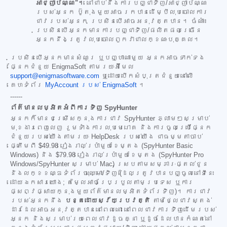
អាជ្ញាប័ណ្ណ"។
នៅជាប់នឹងការបញ្ជាទិញ/អាជ្ញាប័ណ្ណ
របស់អ្នក ប៊ូតុងមួយអាចរកបានដើម្បីលុបចោលការ
ជាវរបស់អ្នក ប្រសិនបើអាចអនុវត្តបាន។ ចំណាំ៖
ប្រសិនបើអ្នកមានការបញ្ជាទិញ/ផលិតផលច្រើន
អ្នកនឹងត្រូវលុបចោលពួកវាជាលក្ខណៈបុគ្គល។
ប្រសិនបើអ្នកមានសំណួរ ឬបញ្ហាណាមួយ អ្នកអាចទាក់ទង
ផ្នែកជំនួយ EnigmaSoft តាមរយៈអ៊ីមែល
support@enigmasoftware.com
ឬដោយបើកសំបុត្រជំនួយនៅលើ
គេហទំព័រ
MyAccount របស់ EnigmaSoft
។
------
ព័ត៌មានលម្អិតអំពីការទិញ SpyHunter
អ្នកក៏មានជម្រើសក្នុងការជាវ SpyHunter ភ្លាមៗសម្រាប់
មុខងារពេញលេញ រួមទាំងការលុបមេរោគ និងការចូលប្រើផ្នែក
ជំនួយរបស់យើងតាមរយៈ HelpDesk របស់យើង ជាធម្មតាចាប់
ផ្តើមពី
$49.98
រៀងរាល់ប្រាំមួយខែម្តង (SpyHunter Basic
Windows) និង
$79.98
រៀងរាល់ប្រាំមួយខែម្តង (SpyHunter Pro
Windows/SpyHunter សម្រាប់ Mac) ស្របតាមសម្ភារៈផ្តល់ជូន
និងលក្ខខណ្ឌទំព័រចុះឈ្មោះ/ទិញ (ដែលត្រូវបានបញ្ចូលនៅទីនេះ
ដោយឯកសារយោង; តម្លៃអាចប្រែប្រួលតាមប្រទេស ឬការ
ផ្សព្វផ្សាយក្នុងមួយព័ត៌មានលម្អិតទំព័រទិញ)។ ការជាវ
របស់អ្នកនឹង
បន្តដោយស្វ័យប្រវត្តិ
តាមថ្លៃជាវស្តង់
ដារដែលអាចអនុវត្តបាននៅពេលនោះ នៅពេលជាវការទិញដើមរបស់
អ្នក និងសម្រាប់រយៈពេលជាវដូចគ្នា ឬដូចដែលបានកំណត់នៅ