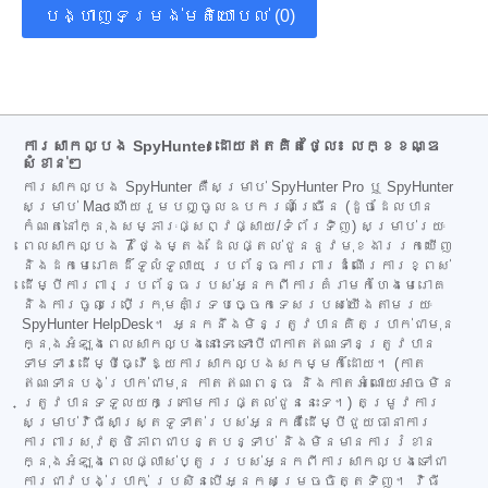
បង្ហាញទម្រង់មតិយោបល់ (0)
ការសាកល្បង SpyHunter ដោយឥតគិតថ្លៃ៖ លក្ខខណ្ឌ
សំខាន់ៗ
ការសាកល្បង SpyHunter គឺសម្រាប់ SpyHunter Pro ឬ SpyHunter
សម្រាប់ Mac ហើយរួមបញ្ចូលឧបករណ៍ច្រើន (ដូចដែលបាន
កំណត់នៅក្នុងសម្ភារៈផ្សព្វផ្សាយ/ទំព័រទិញ) សម្រាប់រយៈ
ពេលសាកល្បង 7 ថ្ងៃម្តង ដែលផ្តល់ជូននូវមុខងាររកឃើញ
និងដកមេរោគដ៏ទូលំទូលាយ ប្រព័ន្ធការពារដំណើរការខ្ពស់
ដើម្បីការពារប្រព័ន្ធរបស់អ្នកពីការគំរាមកំហែងមេរោគ
និងការចូលប្រើក្រុមគាំទ្របច្ចេកទេសរបស់យើងតាមរយៈ
SpyHunter HelpDesk។ អ្នកនឹងមិនត្រូវបានគិតប្រាក់ជាមុន
ក្នុងអំឡុងពេលសាកល្បងនោះទេ ទោះបីជាកាតឥណទានត្រូវបាន
ទាមទារដើម្បីធ្វើឱ្យការសាកល្បងសកម្មក៏ដោយ។ (កាត
ឥណទានបង់ប្រាក់ជាមុន កាតឥណពន្ធ និងកាតអំណោយអាចមិន
ត្រូវបានទទួលយកក្រោមការផ្តល់ជូននេះទេ។) តម្រូវការ
សម្រាប់វិធីសាស្ត្រទូទាត់របស់អ្នកគឺដើម្បីជួយធានាការ
ការពារសុវត្ថិភាពជាបន្តបន្ទាប់ និងមិនមានការរំខាន
ក្នុងអំឡុងពេលផ្លាស់ប្តូររបស់អ្នកពីការសាកល្បងទៅជា
ការជាវបង់ប្រាក់ ប្រសិនបើអ្នកសម្រេចចិត្តទិញ។ វិធី