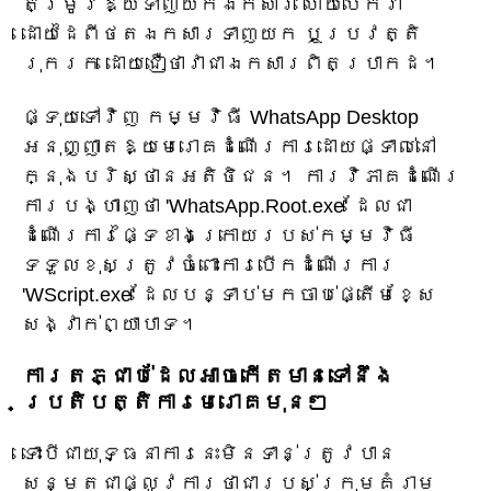
តម្រូវឱ្យទាញយកឯកសារ ហើយបើកវា
ដោយដៃពីថតឯកសារទាញយក ឬប្រវត្តិ
រុករក ដោយជឿថាវាជាឯកសារពិតប្រាកដ។
ផ្ទុយទៅវិញ កម្មវិធី WhatsApp Desktop
អនុញ្ញាតឱ្យមេរោគដំណើរការដោយផ្ទាល់នៅ
ក្នុងបរិស្ថានអតិថិជន។ ការវិភាគដំណើរ
ការបង្ហាញថា 'WhatsApp.Root.exe' ដែលជា
ដំណើរការផ្ទៃខាងក្រោយរបស់កម្មវិធី
ទទួលខុសត្រូវចំពោះការបើកដំណើរការ
'WScript.exe' ដែលបន្ទាប់មកចាប់ផ្តើមខ្សែ
សង្វាក់ព្យាបាទ។
ការតភ្ជាប់ដែលអាចកើតមានទៅនឹង
ប្រតិបត្តិការមេរោគមុនៗ
ទោះបីជាយុទ្ធនាការនេះមិនទាន់ត្រូវបាន
សន្មតជាផ្លូវការថាជារបស់ក្រុមគំរាម