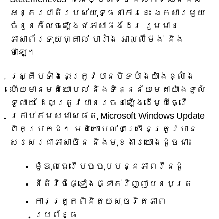
អន្តរជាតិរបស់យុទ្ធនាការនេះ ឯកសារមួយ
ចំនួនក៏លេចឡើងជាភាសាផងដែរ រួមមាន
ភាសាព័រទុយហ្គាល់ បារាំង អាល្លឺម៉ង់ និង
ម៉ាឡេ។
ស្គ្រីបទាំងនេះត្រូវបានបិទបាំងយ៉ាងខ្លាំង
ហើយមានមតិយោបល់ និងទិន្នន័យមេតាយ៉ាងទូលំ
ទូលាយ ដែលត្រូវបានរចនាឡើងដើម្បីធ្វើ
ត្រាប់តាមសមាសធាតុ Microsoft Windows Update
ពិតប្រាកដ។ មតិយោបល់ជាច្រើនត្រូវបាន
សរសេរជាភាសាចិន និងមុខងារយោងដូចជា៖
ម៉ូឌុលធ្វើបច្ចុប្បន្នភាពវីនដូ
នីតិវិធីផ្ទៀងផ្ទាត់វិញ្ញាបនបត្រ
ការត្រួតពិនិត្យសុចរិតភាព
ប្រព័ន្ធ