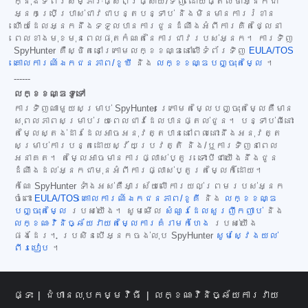
ក្នុងទំព័រសម្ភារៈផ្សព្វផ្សាយ/ទិញ ដោយផ្តល់ថាអ្នកជា
អ្នកប្រើប្រាស់ជាវជាបន្តបន្ទាប់ និងមិនមានការរំខាន
ហើយដែលអ្នកនឹងទទួលបានការជូនដំណឹងអំពីការគិតថ្លៃនា
ពេលខាងមុខមុនពេលផុតកំណត់នៃការជាវរបស់អ្នក។ ការទិញ
SpyHunter គឺស្ថិតនៅក្រោមលក្ខខណ្ឌនៅលើទំព័រទិញ
EULA/TOS
គោលការណ៍ឯកជនភាព/ខូឃី
និង
លក្ខខណ្ឌបញ្ចុះតម្លៃ
។
------
លក្ខខណ្ឌទូទៅ
ការទិញណាមួយសម្រាប់ SpyHunter ក្រោមតម្លៃបញ្ចុះតម្លៃគឺមាន
សុពលភាពសម្រាប់រយៈពេលជាវដែលបានផ្តល់ជូន។ បន្ទាប់ពីនោះ
តម្លៃស្តង់ដារដែលអាចអនុវត្តបាននៅពេលនោះនឹងអនុវត្ត
សម្រាប់ការបន្តដោយស្វ័យប្រវត្តិ និង/ឬការទិញនាពេល
អនាគត។ តម្លៃអាចមានការផ្លាស់ប្តូរ ទោះបីជាយើងនឹងជូន
ដំណឹងដល់អ្នកជាមុនអំពីការផ្លាស់ប្តូរតម្លៃក៏ដោយ។
កំណែ SpyHunter ទាំងអស់គឺអាស្រ័យលើការយល់ព្រមរបស់អ្នក
ចំពោះ
EULA/TOS
គោលការណ៍ឯកជនភាព/ខូគី
និង
លក្ខខណ្ឌ
បញ្ចុះតម្លៃ
របស់យើង។ សូមមើល
សំណួរដែលសួរញឹកញាប់
និង
លក្ខណៈវិនិច្ឆ័យវាយតម្លៃការគំរាមកំហែង
របស់យើង
ផងដែរ។ ប្រសិនបើអ្នកចង់លុប SpyHunter
សូមស្វែងយល់
ពីរបៀប
។
ផ្ទះ
ជំហានលុបកម្មវិធី
លក្ខណៈវិនិច្ឆ័យការវាយ