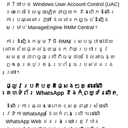
ឥរិយាបថ Windows User Account Control (UAC)
ខណៈពេលដែលមួយទៀតទាញយក និងបើកដំណើរ
ការបណ្ណសារ ZIP ដែលមានកញ្ចប់ដំឡើង
សម្រាប់ ManageEngine RMM Central។
ការដំឡើងកម្មវិធី RMM ស្របច្បាប់ដោយ
ជោគជ័យផ្តល់ឱ្យអ្នកវាយប្រហារនូវ
សមត្ថភាពចូលប្រើពីចម្ងាយ ដែលអាចឱ្យ
ពួកគេគ្រប់គ្រងប្រព័ន្ធរបស់ជនរង
គ្រោះ។
ផ្លូវប្រតិបត្តិផ្សេងៗគ្នានៅលើ
គេហទំព័រ WhatsApp និងកុំព្យូទ័រលើតុ
ដំណើរការឆ្លងមេរោគខុសគ្នាអាស្រ័យលើ
វេទិកា WhatsApp ដែលកំពុងប្រើ។ នៅលើ
WhatsApp Web ជនរងគ្រោះត្រូវបាន