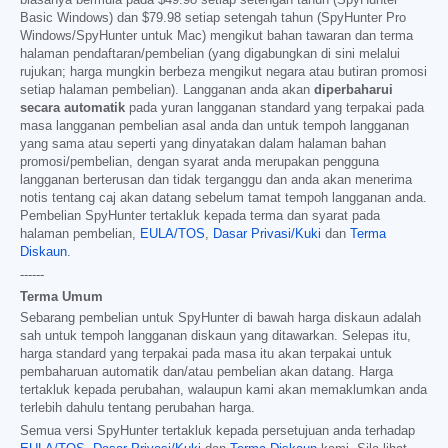
Basic Windows) dan
$79.98
setiap setengah tahun (SpyHunter Pro
Windows/SpyHunter untuk Mac) mengikut bahan tawaran dan terma
halaman pendaftaran/pembelian (yang digabungkan di sini melalui
rujukan; harga mungkin berbeza mengikut negara atau butiran promosi
setiap halaman pembelian). Langganan anda akan
diperbaharui
secara automatik
pada yuran langganan standard yang terpakai pada
masa langganan pembelian asal anda dan untuk tempoh langganan
yang sama atau seperti yang dinyatakan dalam halaman bahan
promosi/pembelian, dengan syarat anda merupakan pengguna
langganan berterusan dan tidak terganggu dan anda akan menerima
notis tentang caj akan datang sebelum tamat tempoh langganan anda.
Pembelian SpyHunter tertakluk kepada terma dan syarat pada
halaman pembelian,
EULA/TOS
,
Dasar Privasi/Kuki
dan
Terma
Diskaun
.
------
Terma Umum
Sebarang pembelian untuk SpyHunter di bawah harga diskaun adalah
sah untuk tempoh langganan diskaun yang ditawarkan. Selepas itu,
harga standard yang terpakai pada masa itu akan terpakai untuk
pembaharuan automatik dan/atau pembelian akan datang. Harga
tertakluk kepada perubahan, walaupun kami akan memaklumkan anda
terlebih dahulu tentang perubahan harga.
Semua versi SpyHunter tertakluk kepada persetujuan anda terhadap