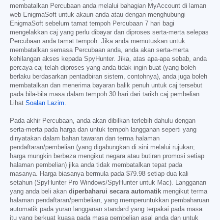
membatalkan Percubaan anda melalui bahagian MyAccount di laman
web EnigmaSoft untuk akaun anda atau dengan menghubungi
EnigmaSoft sebelum tamat tempoh Percubaan 7 hari bagi
mengelakkan caj yang perlu dibayar dan diproses serta-merta selepas
Percubaan anda tamat tempoh. Jika anda memutuskan untuk
membatalkan semasa Percubaan anda, anda akan serta-merta
kehilangan akses kepada SpyHunter. Jika, atas apa-apa sebab, anda
percaya caj telah diproses yang anda tidak ingin buat (yang boleh
berlaku berdasarkan pentadbiran sistem, contohnya), anda juga boleh
membatalkan dan menerima bayaran balik penuh untuk caj tersebut
pada bila-bila masa dalam tempoh 30 hari dari tarikh caj pembelian.
Lihat
Soalan Lazim
.
Pada akhir Percubaan, anda akan dibilkan terlebih dahulu dengan
serta-merta pada harga dan untuk tempoh langganan seperti yang
dinyatakan dalam bahan tawaran dan terma halaman
pendaftaran/pembelian (yang digabungkan di sini melalui rujukan;
harga mungkin berbeza mengikut negara atau butiran promosi setiap
halaman pembelian) jika anda tidak membatalkan tepat pada
masanya. Harga biasanya bermula pada
$79.98
setiap dua kali
setahun (SpyHunter Pro Windows/SpyHunter untuk Mac). Langganan
yang anda beli akan
diperbaharui secara automatik
mengikut terma
halaman pendaftaran/pembelian, yang memperuntukkan pembaharuan
automatik pada yuran langganan standard yang terpakai pada masa
itu yang berkuat kuasa pada masa pembelian asal anda dan untuk