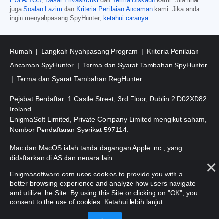
EULA/TOS
,
Dasar Privasi/Kuki
dan
Terma Diskaun
kami. Sila lihat
juga
Soalan Lazim
dan
Kriteria Penilaian Ancaman
kami. Jika anda
ingin menyahpasang SpyHunter,
ketahui caranya
.
Rumah
Langkah Nyahpasang Program
Kriteria Penilaian
Ancaman SpyHunter
Terma dan Syarat Tambahan SpyHunter
Terma dan Syarat Tambahan RegHunter
Pejabat Berdaftar: 1 Castle Street, 3rd Floor, Dublin 2 D02XD82
Ireland.
EnigmaSoft Limited, Private Company Limited mengikut saham,
Nombor Pendaftaran Syarikat 597114.
Mac dan MacOS ialah tanda dagangan Apple Inc., yang
didaftarkan di AS dan negara lain.
Enigmasoftware.com uses cookies to provide you with a
Hak Cipta 2016-
2026
. EnigmaSoft Ltd. Hak Cipta Terpelihara.
better browsing experience and analyze how users navigate
and utilize the Site. By using this Site or clicking on "OK", you
consent to the use of cookies.
Ketahui lebih lanjut
.