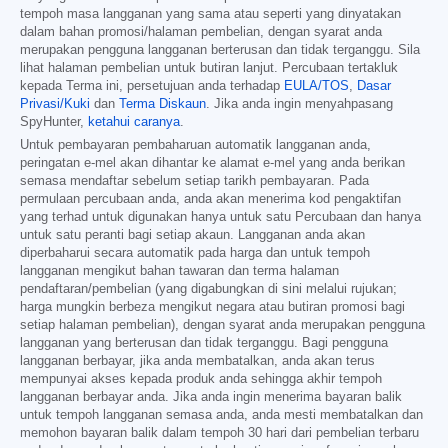
tempoh masa langganan yang sama atau seperti yang dinyatakan
dalam bahan promosi/halaman pembelian, dengan syarat anda
merupakan pengguna langganan berterusan dan tidak terganggu. Sila
lihat halaman pembelian untuk butiran lanjut. Percubaan tertakluk
kepada Terma ini, persetujuan anda terhadap
EULA/TOS
,
Dasar
Privasi/Kuki
dan
Terma Diskaun
. Jika anda ingin menyahpasang
SpyHunter,
ketahui caranya
.
Untuk pembayaran pembaharuan automatik langganan anda,
peringatan e-mel akan dihantar ke alamat e-mel yang anda berikan
semasa mendaftar sebelum setiap tarikh pembayaran. Pada
permulaan percubaan anda, anda akan menerima kod pengaktifan
yang terhad untuk digunakan hanya untuk satu Percubaan dan hanya
untuk satu peranti bagi setiap akaun. Langganan anda akan
diperbaharui secara automatik pada harga dan untuk tempoh
langganan mengikut bahan tawaran dan terma halaman
pendaftaran/pembelian (yang digabungkan di sini melalui rujukan;
harga mungkin berbeza mengikut negara atau butiran promosi bagi
setiap halaman pembelian), dengan syarat anda merupakan pengguna
langganan yang berterusan dan tidak terganggu. Bagi pengguna
langganan berbayar, jika anda membatalkan, anda akan terus
mempunyai akses kepada produk anda sehingga akhir tempoh
langganan berbayar anda. Jika anda ingin menerima bayaran balik
untuk tempoh langganan semasa anda, anda mesti membatalkan dan
memohon bayaran balik dalam tempoh 30 hari dari pembelian terbaru