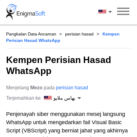
Skip
to
بهاس ملايو
content
Pangkalan Data Ancaman
perisian hasad
Kempen
Perisian Hasad WhatsApp
Kempen Perisian Hasad
WhatsApp
Menjelang
Mezo
pada
perisian hasad
Terjemahkan ke
بهاس ملايو
Penjenayah siber menggunakan mesej langsung
WhatsApp untuk mengedarkan fail Visual Basic
Script (VBScript) yang berniat jahat yang akhirnya