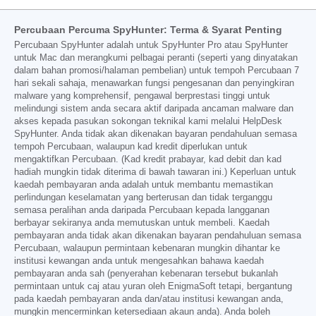
Percubaan Percuma SpyHunter: Terma & Syarat Penting
Percubaan SpyHunter adalah untuk SpyHunter Pro atau SpyHunter
untuk Mac dan merangkumi pelbagai peranti (seperti yang dinyatakan
dalam bahan promosi/halaman pembelian) untuk tempoh Percubaan 7
hari sekali sahaja, menawarkan fungsi pengesanan dan penyingkiran
malware yang komprehensif, pengawal berprestasi tinggi untuk
melindungi sistem anda secara aktif daripada ancaman malware dan
akses kepada pasukan sokongan teknikal kami melalui HelpDesk
SpyHunter. Anda tidak akan dikenakan bayaran pendahuluan semasa
tempoh Percubaan, walaupun kad kredit diperlukan untuk
mengaktifkan Percubaan. (Kad kredit prabayar, kad debit dan kad
hadiah mungkin tidak diterima di bawah tawaran ini.) Keperluan untuk
kaedah pembayaran anda adalah untuk membantu memastikan
perlindungan keselamatan yang berterusan dan tidak terganggu
semasa peralihan anda daripada Percubaan kepada langganan
berbayar sekiranya anda memutuskan untuk membeli. Kaedah
pembayaran anda tidak akan dikenakan bayaran pendahuluan semasa
Percubaan, walaupun permintaan kebenaran mungkin dihantar ke
institusi kewangan anda untuk mengesahkan bahawa kaedah
pembayaran anda sah (penyerahan kebenaran tersebut bukanlah
permintaan untuk caj atau yuran oleh EnigmaSoft tetapi, bergantung
pada kaedah pembayaran anda dan/atau institusi kewangan anda,
mungkin mencerminkan ketersediaan akaun anda). Anda boleh