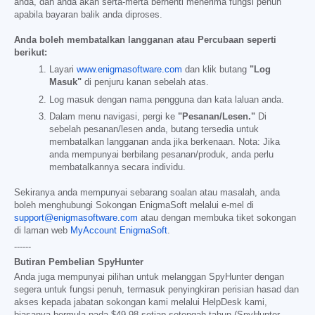
anda, dan anda akan serta-merta berhenti menerima fungsi penuh
apabila bayaran balik anda diproses.
Anda boleh membatalkan langganan atau Percubaan seperti
berikut:
Layari
www.enigmasoftware.com
dan klik butang
"Log
Masuk"
di penjuru kanan sebelah atas.
Log masuk dengan nama pengguna dan kata laluan anda.
Dalam menu navigasi, pergi ke
"Pesanan/Lesen."
Di
sebelah pesanan/lesen anda, butang tersedia untuk
membatalkan langganan anda jika berkenaan. Nota: Jika
anda mempunyai berbilang pesanan/produk, anda perlu
membatalkannya secara individu.
Sekiranya anda mempunyai sebarang soalan atau masalah, anda
boleh menghubungi Sokongan EnigmaSoft melalui e-mel di
support@enigmasoftware.com
atau dengan membuka tiket sokongan
di laman web
MyAccount EnigmaSoft
.
------
Butiran Pembelian SpyHunter
Anda juga mempunyai pilihan untuk melanggan SpyHunter dengan
segera untuk fungsi penuh, termasuk penyingkiran perisian hasad dan
akses kepada jabatan sokongan kami melalui HelpDesk kami,
biasanya bermula pada
$49.98
setiap setengah tahun (SpyHunter