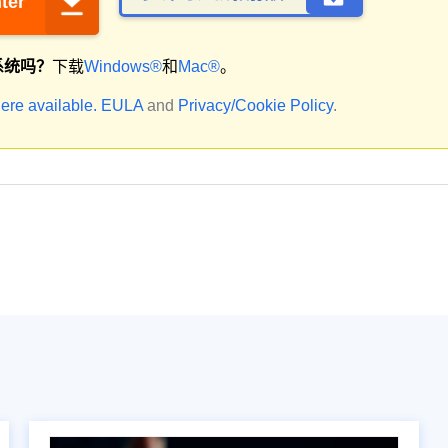
ter
系统吗？
下载
Windows®
和
Mac®
。
ere available.
EULA
and
Privacy/Cookie Policy
.