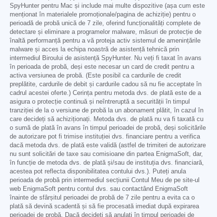
SpyHunter pentru Mac și include mai multe dispozitive (așa cum este
menționat în materialele promoționale/pagina de achiziție) pentru o
perioadă de probă unică de 7 zile, oferind funcționalități complete de
detectare și eliminare a programelor malware, măsuri de protecție de
înaltă performanță pentru a vă proteja activ sistemul de amenințările
malware și acces la echipa noastră de asistență tehnică prin
intermediul Biroului de asistență SpyHunter. Nu veți fi taxat în avans
în perioada de probă, deși este necesar un card de credit pentru a
activa versiunea de probă. (Este posibil ca cardurile de credit
preplătite, cardurile de debit și cardurile cadou să nu fie acceptate în
cadrul acestei oferte.) Cerința pentru metoda dvs. de plată este de a
asigura o protecție continuă și neîntreruptă a securității în timpul
tranziției de la o versiune de probă la un abonament plătit, în cazul în
care decideți să achiziționați. Metoda dvs. de plată nu va fi taxată cu
o sumă de plată în avans în timpul perioadei de probă, deși solicitările
de autorizare pot fi trimise instituției dvs. financiare pentru a verifica
dacă metoda dvs. de plată este validă (astfel de trimiteri de autorizare
nu sunt solicitări de taxe sau comisioane din partea EnigmaSoft, dar,
în funcție de metoda dvs. de plată și/sau de instituția dvs. financiară,
acestea pot reflecta disponibilitatea contului dvs.). Puteți anula
perioada de probă prin intermediul secțiunii Contul Meu de pe site-ul
web EnigmaSoft pentru contul dvs. sau contactând EnigmaSoft
înainte de sfârșitul perioadei de probă de 7 zile pentru a evita ca o
plată să devină scadentă și să fie procesată imediat după expirarea
perioadei de probă. Dacă decideți să anulați în timpul perioadei de