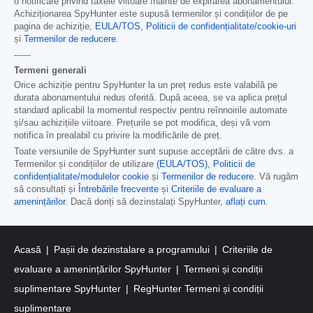
o notificare privind taxele viitoare înainte de expirarea abonamentului.
Achiziționarea SpyHunter este supusă termenilor și condițiilor de pe
pagina de achiziție,
EULA/TOS
,
Politicii de confidențialitate/cookie-uri
și
Termenilor de reducere
.
------
Termeni generali
Orice achiziție pentru SpyHunter la un preț redus este valabilă pe
durata abonamentului redus oferită. După aceea, se va aplica prețul
standard aplicabil la momentul respectiv pentru reînnoirile automate
și/sau achizițiile viitoare. Prețurile se pot modifica, deși vă vom
notifica în prealabil cu privire la modificările de preț.
Toate versiunile de SpyHunter sunt supuse acceptării de către dvs. a
Termenilor și condițiilor de utilizare
(EULA/TOS)
,
Politicii de
confidențialitate/modulelor cookie
și
Termenilor de reducere
. Vă rugăm
să consultați și
Întrebările frecvente
și
Criteriile de evaluare a
amenințărilor
. Dacă doriți să dezinstalați SpyHunter,
aflați cum
.
Acasă
Pașii de dezinstalare a programului
Criteriile de
evaluare a amenințărilor SpyHunter
Termeni și condiții
suplimentare SpyHunter
RegHunter Termeni și condiții
suplimentare