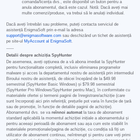
comanda/licența dvs., este disponibil un buton pentru a
anula abonamentul, dacă este cazul. Notă: Dacă aveți mai
multe comenzi/produse, va trebui să le anulați individual.
Dacă aveți întrebări sau probleme, puteți contacta serviciul de
asistență EnigmaSoft prin e-mail la adresa
support@enigmasoftware.com
sau deschizând un tichet de asistență
pe site-ul
MyAccount al EnigmaSoft
.
------
Detalii despre achiziția SpyHunter
De asemenea, aveți opțiunea de a vă abona imediat la SpyHunter
pentru funcționalitate completă, inclusiv eliminarea programelor
malware și acces la departamentul nostru de asistență prin intermediul
Biroului nostru de asistență, de obicei începând de la
$49.98
semestrial (SpyHunter Basic Windows) și
$79.98
semestrial
(SpyHunter Pro Windows/SpyHunter pentru Mac), în conformitate cu
materialele ofertei și termenii paginii de înregistrare/achiziție (care
sunt încorporați aici prin referință; prețurile pot varia în funcție de țară
sau de promoție, în funcție de detaliile paginii de achiziție).
Abonamentul dvs. se va
reînnoi automat
la taxa de abonament
standard aplicabilă la momentul achiziției inițiale a abonamentului și
pentru aceeași perioadă de abonament sau așa cum este stabilit în
materialele promoționale/pagina de achiziție, cu condiția să fiți un
utilizator de abonament continuu, neîntrerupt și pentru care veți primi