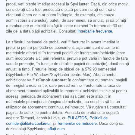
probă, veți pierde imediat accesul la SpyHunter. Dacă, din orice motiv,
considerați că a fost procesată o plată pe care nu ați dorit să o
efectuați (ceea ce s-ar putea întâmpla, de exemplu, din cauza
administrării sistemului), puteți, de asemenea, să anulați și să primiți
o rambursare completă a plății în orice moment în termen de 30 de
zile de la data plății achiziției. Consultați
Întrebările frecvente
.
La sfârșitul perioadei de probă, veți fi facturat în avans imediat la
prețul și pentru perioada de abonament, așa cum sunt stabilite în
materialele ofertei și în termenii paginii de înregistrare/achiziție (care
sunt încorporate aici prin referință; prețurile pot varia în funcție de țară
sau de promoție, în funcție de detaliile paginii de achiziție), dacă nu ați
anulat la timp. Prețurile încep de obicei de la
$79.98
semestrial
(SpyHunter Pro Windows/SpyHunter pentru Mac). Abonamentul
achiziționat va fi
reînnoit automat
în conformitate cu termenii paginii
de înregistrare/achiziție, care prevăd reînnoiri automate la taxa de
abonament standard aplicabilă la momentul achiziției inițiale și pentru
aceeași perioadă de abonament sau așa cum este stabilit în
materialele promoționale/pagina de achiziție, cu condiția să fiți un
utilizator de abonament continuu, neîntrerupt. Vă rugăm să consultați
pagina de achiziție pentru detalii. Perioada de probă este supusă
acestor Termeni, acordului dvs. cu
EULA/TOS
,
Politicii de
confidențialitate/cookie-uri
și
Termenilor de reducere
. Dacă doriți să
dezinstalați SpyHunter,
aflați cum
.