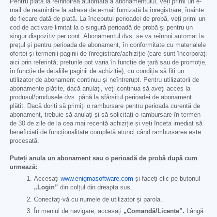
Pentru plata la reînnoirea automată a abonamentului, veți primi un e-
mail de reamintire la adresa de e-mail furnizată la înregistrare, înainte
de fiecare dată de plată. La începutul perioadei de probă, veți primi un
cod de activare limitat la o singură perioadă de probă și pentru un
singur dispozitiv per cont. Abonamentul dvs. se va reînnoi automat la
prețul și pentru perioada de abonament, în conformitate cu materialele
ofertei și termenii paginii de înregistrare/achiziție (care sunt încorporați
aici prin referință; prețurile pot varia în funcție de țară sau de promoție,
în funcție de detaliile paginii de achiziție), cu condiția să fiți un
utilizator de abonament continuu și neîntrerupt. Pentru utilizatorii de
abonamente plătite, dacă anulați, veți continua să aveți acces la
produsul/produsele dvs. până la sfârșitul perioadei de abonament
plătit. Dacă doriți să primiți o rambursare pentru perioada curentă de
abonament, trebuie să anulați și să solicitați o rambursare în termen
de 30 de zile de la cea mai recentă achiziție și veți înceta imediat să
beneficiați de funcționalitate completă atunci când rambursarea este
procesată.
Puteți anula un abonament sau o perioadă de probă după cum
urmează:
Accesați
www.enigmasoftware.com
și faceți clic pe butonul
„Login”
din colțul din dreapta sus.
Conectați-vă cu numele de utilizator și parola.
În meniul de navigare, accesați
„Comandă/Licențe”.
Lângă