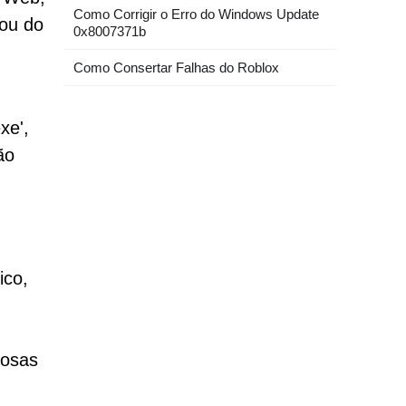
Como Corrigir o Erro do Windows Update
 ou do
0x8007371b
Como Consertar Falhas do Roblox
xe',
ão
ico,
nosas