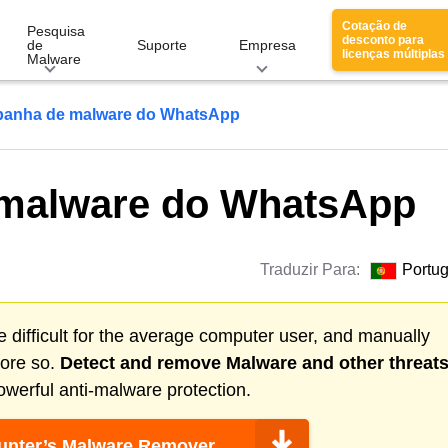
Cotação de
Pesquisa
desconto para
de
Suporte
Empresa
licenças múltiplas
Malware
anha de malware do WhatsApp
malware do WhatsApp
Traduzir Para:
Portu
 difficult for the average computer user, and manually
more so.
Detect and remove
Malware
and other threat
werful anti-malware protection.
nter’s Malware Remover