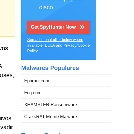
disco
Get SpyHunter Now
See additional offer below where
available.
EULA
and
Privacy/Cookie
vos
Policy
.
A
Malwares Populares
íses,
Eporner.com
,
Fuq.com
XHAMSTER Ransomware
CraxsRAT Mobile Malware
uivos
vadir