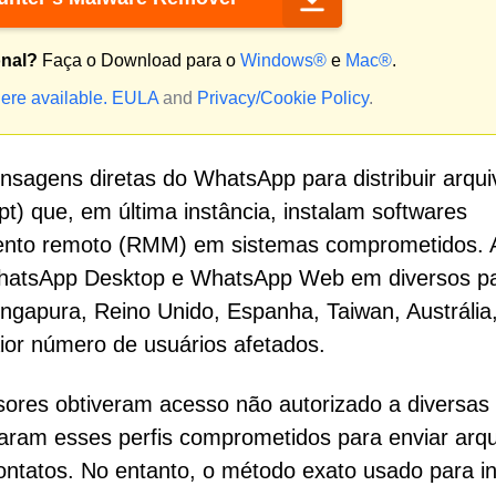
onal?
Faça o Download para o
Windows®
e
Mac®
.
ere available.
EULA
and
Privacy/Cookie Policy
.
nsagens diretas do WhatsApp para distribuir arqui
pt) que, em última instância, instalam softwares
mento remoto (RMM) em sistemas comprometidos. 
hatsApp Desktop e WhatsApp Web em diversos pa
Singapura, Reino Unido, Espanha, Taiwan, Austrália
aior número de usuários afetados.
ores obtiveram acesso não autorizado a diversas
zaram esses perfis comprometidos para enviar arq
ontatos. No entanto, o método exato usado para in