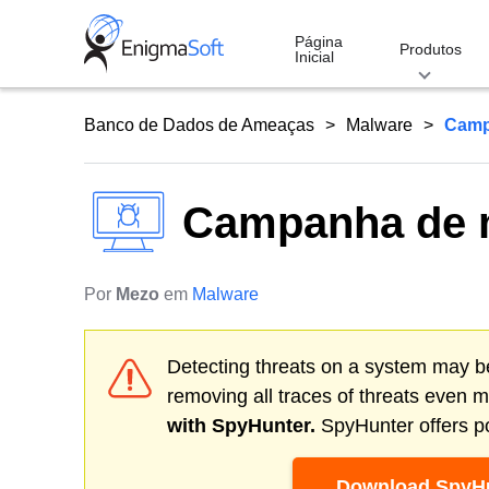
Skip
to
Página
Produtos
Inicial
content
Banco de Dados de Ameaças
Malware
Camp
Campanha de 
Por
Mezo
em
Malware
Detecting threats on a system may be
removing all traces of threats even 
with SpyHunter.
SpyHunter offers po
Download SpyHu