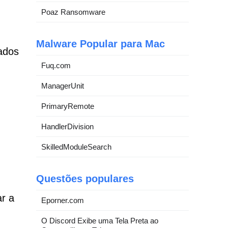
Poaz Ransomware
Malware Popular para Mac
ados
Fuq.com
ManagerUnit
PrimaryRemote
HandlerDivision
SkilledModuleSearch
Questões populares
ar a
Eporner.com
O Discord Exibe uma Tela Preta ao