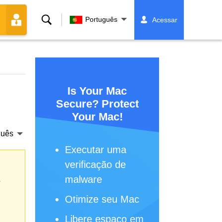
Buscar
Português
Acessar
Is Your Mac
Secure? Protect
Your Mac!
guês
Executar uma
verificação de
malware
s
Otimize seu Mac
Libere espaço em