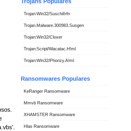
Trojans Populares
Trojan:Win32/Suschil!rfn
Trojan.Malware.300983.Susgen
Trojan:Win32/Cloxer
Trojan:Script/Wacatac.H!ml
Trojan:Win32/Phonzy.A!ml
Ransomwares Populares
KeRanger Ransomware
Mmvb Ransomware
osos.
XHAMSTER Ransomware
e
Hlas Ransomware
.vbs'.