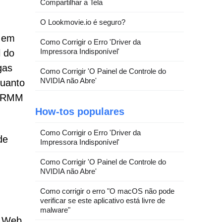
Compartilhar a Tela
O Lookmovie.io é seguro?
o em
Como Corrigir o Erro 'Driver da
Impressora Indisponível'
l do
gas
Como Corrigir 'O Painel de Controle do
NVIDIA não Abre'
quanto
e RMM
How-tos populares
Como Corrigir o Erro 'Driver da
de
Impressora Indisponível'
Como Corrigir 'O Painel de Controle do
NVIDIA não Abre'
Como corrigir o erro "O macOS não pode
verificar se este aplicativo está livre de
malware"
p Web,