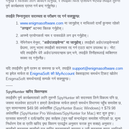
गर्नुपर्छ र फिर्ताको लागि आवेदन दिनुपर्छ, र तपाईंको फिर्ती प्रशोधन भएपछि तपाईंले तुरुन्तै
पूर्ण कार्यक्षमता प्राप्त गर्न बन्द गर्नुहुनेछ।
तपाईंले निम्नानुसार सदस्यता वा परीक्षण रद्द गर्न सक्नुहुन्छ:
www.enigmasoftware.com
मा जानुहोस् र माथिल्लो दायाँ कुनामा रहेको
"लगइन"
बटनमा क्लिक गर्नुहोस्।
आफ्नो प्रयोगकर्ता नाम र पासवर्डले लग इन गर्नुहोस्।
नेभिगेसन मेनुमा,
"अर्डर/लाइसेन्स" मा जानुहोस्।
तपाईंको अर्डर/लाइसेन्सको
छेउमा, लागू भएमा तपाईंको सदस्यता रद्द गर्न एउटा बटन उपलब्ध छ। नोट:
यदि तपाईंसँग धेरै अर्डर/उत्पादनहरू छन् भने, तपाईंले तिनीहरूलाई व्यक्तिगत
रूपमा रद्द गर्नुपर्नेछ।
यदि तपाईंसँग कुनै प्रश्न वा समस्या छ भने, तपाईंले
support@enigmasoftware.com
मा इमेल मार्फत वा
EnigmaSoft को MyAccount
वेबसाइटमा समर्थन टिकट खोलेर
EnigmaSoft समर्थनलाई सम्पर्क गर्न सक्नुहुन्छ।
------
SpyHunter खरिद विवरणहरू
तपाईंसँग पूर्ण कार्यक्षमताको लागि तुरुन्तै SpyHunter को सदस्यता लिने विकल्प पनि छ,
जसमा मालवेयर हटाउने र हाम्रो हेल्पडेस्क मार्फत हाम्रो समर्थन विभागमा पहुँच समावेश छ,
जुन सामान्यतया
$49.98
अर्धवार्षिक (SpyHunter Basic Windows) र
$79.98
अर्धवार्षिक (SpyHunter Pro Windows/SpyHunter for Mac) बाट सुरु हुन्छ।
प्रस्ताव सामग्री र दर्ता/खरीद पृष्ठ सर्तहरू (जुन यहाँ सन्दर्भद्वारा समावेश गरिएको छ; मूल्य
निर्धारण देश वा प्रति खरिद पृष्ठ विवरण प्रवर्द्धन अनुसार फरक हुन सक्छ) अनुसार।
तपाईंको सदस्यता तपाईंको मूल खरिद सदस्यताको समयमा र उही सदस्यता समय अवधिको