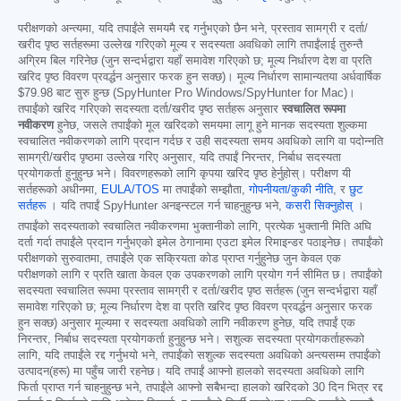
परीक्षणको अन्त्यमा, यदि तपाईंले समयमै रद्द गर्नुभएको छैन भने, प्रस्ताव सामग्री र दर्ता/
खरीद पृष्ठ सर्तहरूमा उल्लेख गरिएको मूल्य र सदस्यता अवधिको लागि तपाईंलाई तुरुन्तै
अग्रिम बिल गरिनेछ (जुन सन्दर्भद्वारा यहाँ समावेश गरिएको छ; मूल्य निर्धारण देश वा प्रति
खरिद पृष्ठ विवरण प्रवर्द्धन अनुसार फरक हुन सक्छ)। मूल्य निर्धारण सामान्यतया अर्धवार्षिक
$79.98
बाट सुरु हुन्छ (SpyHunter Pro Windows/SpyHunter for Mac)।
तपाईंको खरिद गरिएको सदस्यता दर्ता/खरीद पृष्ठ सर्तहरू अनुसार
स्वचालित रूपमा
नवीकरण
हुनेछ, जसले तपाईंको मूल खरिदको समयमा लागू हुने मानक सदस्यता शुल्कमा
स्वचालित नवीकरणको लागि प्रदान गर्दछ र उही सदस्यता समय अवधिको लागि वा पदोन्नति
सामग्री/खरीद पृष्ठमा उल्लेख गरिए अनुसार, यदि तपाईं निरन्तर, निर्बाध सदस्यता
प्रयोगकर्ता हुनुहुन्छ भने। विवरणहरूको लागि कृपया खरिद पृष्ठ हेर्नुहोस्। परीक्षण यी
सर्तहरूको अधीनमा,
EULA/TOS
मा तपाईंको सम्झौता,
गोपनीयता/कुकी नीति
, र
छुट
सर्तहरू
। यदि तपाईं SpyHunter अनइन्स्टल गर्न चाहनुहुन्छ भने,
कसरी सिक्नुहोस्
।
तपाईंको सदस्यताको स्वचालित नवीकरणमा भुक्तानीको लागि, प्रत्येक भुक्तानी मिति अघि
दर्ता गर्दा तपाईंले प्रदान गर्नुभएको इमेल ठेगानामा एउटा इमेल रिमाइन्डर पठाइनेछ। तपाईंको
परीक्षणको सुरुवातमा, तपाईंले एक सक्रियता कोड प्राप्त गर्नुहुनेछ जुन केवल एक
परीक्षणको लागि र प्रति खाता केवल एक उपकरणको लागि प्रयोग गर्न सीमित छ। तपाईंको
सदस्यता स्वचालित रूपमा प्रस्ताव सामग्री र दर्ता/खरीद पृष्ठ सर्तहरू (जुन सन्दर्भद्वारा यहाँ
समावेश गरिएको छ; मूल्य निर्धारण देश वा प्रति खरिद पृष्ठ विवरण प्रवर्द्धन अनुसार फरक
हुन सक्छ) अनुसार मूल्यमा र सदस्यता अवधिको लागि नवीकरण हुनेछ, यदि तपाईं एक
निरन्तर, निर्बाध सदस्यता प्रयोगकर्ता हुनुहुन्छ भने। सशुल्क सदस्यता प्रयोगकर्ताहरूको
लागि, यदि तपाईंले रद्द गर्नुभयो भने, तपाईंको सशुल्क सदस्यता अवधिको अन्त्यसम्म तपाईंको
उत्पादन(हरू) मा पहुँच जारी रहनेछ। यदि तपाईं आफ्नो हालको सदस्यता अवधिको लागि
फिर्ता प्राप्त गर्न चाहनुहुन्छ भने, तपाईंले आफ्नो सबैभन्दा हालको खरिदको 30 दिन भित्र रद्द