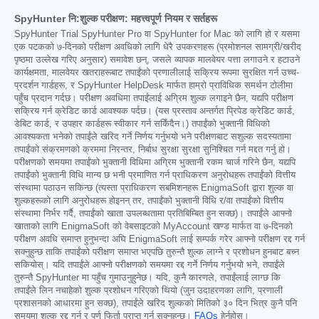
SpyHunter नि:शुल्क परीक्षण: महत्त्वपूर्ण नियम र सर्तहरू
SpyHunter Trial SpyHunter Pro वा SpyHunter for Mac को लागि हो र यसमा
एक पटकको ७-दिनको परीक्षण अवधिको लागि धेरै उपकरणहरू (प्रमोशनल सामग्री/खरीद
पृष्ठमा उल्लेख गरिए अनुसार) समावेश छन्, जसले व्यापक मालवेयर पत्ता लगाउने र हटाउने
कार्यक्षमता, मालवेयर खतराहरूबाट तपाईंको प्रणालीलाई सक्रिय रूपमा सुरक्षित गर्न उच्च-
प्रदर्शन गार्डहरू, र SpyHunter HelpDesk मार्फत हाम्रो प्राविधिक समर्थन टोलीमा
पहुँच प्रदान गर्दछ। परीक्षण अवधिमा तपाईंलाई अग्रिम शुल्क लगाइने छैन, यद्यपि परीक्षण
सक्रिय गर्न क्रेडिट कार्ड आवश्यक पर्दछ। (यस प्रस्ताव अन्तर्गत प्रिपेड क्रेडिट कार्ड,
डेबिट कार्ड, र उपहार कार्डहरू स्वीकार गर्न सकिँदैन।) तपाईंको भुक्तानी विधिको
आवश्यकता भनेको तपाईंले खरिद गर्ने निर्णय गर्नुभयो भने परीक्षणबाट सशुल्क सदस्यतामा
तपाईंको संक्रमणको क्रममा निरन्तर, निर्बाध सुरक्षा सुरक्षा सुनिश्चित गर्न मद्दत गर्नु हो।
परीक्षणको समयमा तपाईंको भुक्तानी विधिमा अग्रिम भुक्तानी रकम चार्ज गरिने छैन, यद्यपि
तपाईंको भुक्तानी विधि मान्य छ भनी प्रमाणित गर्न प्राधिकरण अनुरोधहरू तपाईंको वित्तीय
संस्थामा पठाउन सकिन्छ (त्यस्ता प्राधिकरण सबमिशनहरू EnigmaSoft द्वारा शुल्क वा
शुल्कहरूको लागि अनुरोधहरू होइनन् तर, तपाईंको भुक्तानी विधि र/वा तपाईंको वित्तीय
संस्थामा निर्भर गर्दै, तपाईंको खाता उपलब्धतामा प्रतिबिम्बित हुन सक्छ)। तपाईंले आफ्नो
खाताको लागि EnigmaSoft को वेबसाइटको MyAccount खण्ड मार्फत वा ७-दिनको
परीक्षण अवधि समाप्त हुनुभन्दा अघि EnigmaSoft लाई सम्पर्क गरेर आफ्नो परीक्षण रद्द गर्न
सक्नुहुन्छ ताकि तपाईंको परीक्षण समाप्त भएपछि तुरुन्तै शुल्क लाग्ने र प्रशोधन हुनबाट बच्न
सकियोस्। यदि तपाईंले आफ्नो परीक्षणको समयमा रद्द गर्ने निर्णय गर्नुभयो भने, तपाईंले
तुरुन्तै SpyHunter मा पहुँच गुमाउनुहुनेछ। यदि, कुनै कारणले, तपाईंलाई लाग्छ कि
तपाईंले लिन नचाहेको शुल्क प्रशोधन गरिएको थियो (जुन उदाहरणका लागि, प्रणाली
प्रशासनको आधारमा हुन सक्छ), तपाईंले खरिद शुल्कको मितिको ३० दिन भित्र कुनै पनि
समयमा शुल्क रद्द गर्न र पूर्ण फिर्ता प्राप्त गर्न सक्नुहुन्छ।
FAQs
हेर्नुहोस्।