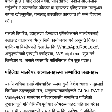
फरक हुन्छ। व्हाट्सएप वेबमा, पीडितहरूले फाइल डाउनलोड
गर्नुपर्नेछ र डाउनलोड फोल्डर वा ब्राउजर इतिहासबाट म्यानुअल
रूपमा खोल्नुपर्नेछ, यसलाई वास्तविक कागजात हो भन्ने विश्वास
गर्दै।
यसको विपरित, व्हाट्सएप डेस्कटप एप्लिकेसनले मालवेयरलाई
क्लाइन्ट वातावरण भित्र सिधै कार्यान्वयन गर्न अनुमति दिन्छ।
प्रक्रिया विश्लेषणले देखाउँछ कि 'WhatsApp.Root.exe',
अनुप्रयोगको पृष्ठभूमि प्रक्रिया, 'WScript.exe' सुरु गर्न
जिम्मेवार छ, जसले त्यसपछि मालिसियस चेन सुरु गर्दछ।
पहिलेका मालवेयर सञ्चालनहरूमा सम्भावित जडानहरू
यद्यपि अभियानलाई औपचारिक रूपमा कुनै विशेष खतरा समूहलाई
जिम्मेवार ठहराइएको छैन, अनुसन्धानकर्ताहरूले Gh0st RAT र
ValleyRAT मालवेयर परिवारहरूसँग सम्बन्धित पहिलेको
दुर्भावनापूर्ण गतिविधिसँग पूर्वाधार ओभरल्यापहरू पहिचान गरेका
छन्। यी समानताहरूले सुझाव दिन्छ कि अपरेशनले पहिलेका