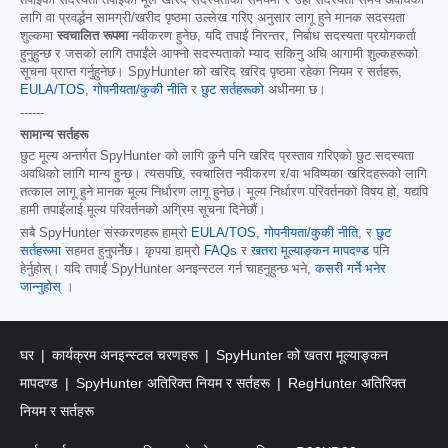
लागि वा प्रवर्द्धन सामग्री/खरीद पृष्ठमा उल्लेख गरिए अनुसार लागू हुने मानक सदस्यता
शुल्कमा
स्वचालित रूपमा
नवीकरण हुनेछ, यदि तपाईं निरन्तर, निर्बाध सदस्यता प्रयोगकर्ता
हुनुहुन्छ र जसको लागि तपाईंले आफ्नो सदस्यताको म्याद सकिनु अघि आगामी शुल्कहरूको
सूचना प्राप्त गर्नुहुनेछ। SpyHunter को खरिद खरिद पृष्ठमा रहेका नियम र सर्तहरू,
EULA/TOS
,
गोपनीयता/कुकी नीति
र
छुट सर्तहरूको
अधीनमा छ।
------
सामान्य सर्तहरू
छुट मूल्य अन्तर्गत SpyHunter को लागि कुनै पनि खरिद प्रस्ताव गरिएको छुट सदस्यता
अवधिको लागि मान्य हुन्छ। त्यसपछि, स्वचालित नवीकरण र/वा भविष्यका खरिदहरूको लागि
तत्काल लागू हुने मानक मूल्य निर्धारण लागू हुनेछ। मूल्य निर्धारण परिवर्तनको विषय हो, यद्यपि
हामी तपाईंलाई मूल्य परिवर्तनको अग्रिम सूचना दिनेछौं।
सबै SpyHunter संस्करणहरू हाम्रो
EULA/TOS
,
गोपनीयता/कुकी नीति
, र
छुट
सर्तहरूमा
सहमत हुनुपर्नेछ। कृपया हाम्रो
FAQs
र
खतरा मूल्याङ्कन मापदण्ड
पनि
हेर्नुहोस्। यदि तपाईं SpyHunter अनइन्स्टल गर्न चाहनुहुन्छ भने,
कसरी गर्ने भनेर
जान्नुहोस्
।
घर
कार्यक्रम अनइन्स्टल चरणहरू
SpyHunter को खतरा मूल्याङ्कन
मापदण्ड
SpyHunter अतिरिक्त नियम र सर्तहरू
RegHunter अतिरिक्त
नियम र सर्तहरू