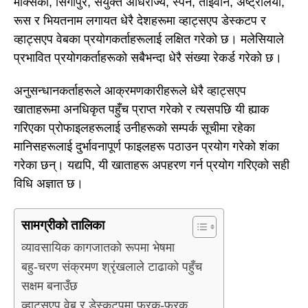
मेक्सिको, सिंगापुर, संयुक्त अधिराज्य, स्पेन, ताइवान, अष्ट्रेलिया,
रूस र भियतनाम लगायत धेरै देशहरूमा व्हाट्सएप डेस्कटप र
व्हाट्सएप वेबका प्रयोगकर्ताहरूलाई लक्षित गरेको छ। मलेसियाले
प्रभावित प्रयोगकर्ताहरूको सबैभन्दा धेरै संख्या रेकर्ड गरेको छ।
अनुसन्धानकर्ताहरूले आक्रमणकारीहरूले धेरै व्हाट्सएप
खाताहरूमा अनधिकृत पहुँच प्राप्त गरेको र त्यसपछि यी ह्याक
गरिएका प्रोफाइलहरूलाई उनीहरूको सम्पर्क सूचीमा रहेका
मानिसहरूलाई दुर्भावनापूर्ण फाइलहरू पठाउन प्रयोग गरेको शंका
गरेका छन्। यद्यपि, यी खाताहरू अपहरण गर्न प्रयोग गरिएको सही
विधि अज्ञात छ।
सामग्रीको तालिका
व्यावसायिक कागजातको रूपमा भेषमा
बहु-चरण संक्रमण श्रृंखलाले टाढाको पहुँच
सक्षम बनाउँछ
व्हाट्सएप वेब र डेस्कटपमा फरक-फरक