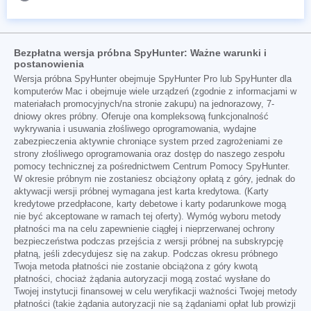
Bezpłatna wersja próbna SpyHunter: Ważne warunki i
postanowienia
Wersja próbna SpyHunter obejmuje SpyHunter Pro lub SpyHunter dla
komputerów Mac i obejmuje wiele urządzeń (zgodnie z informacjami w
materiałach promocyjnych/na stronie zakupu) na jednorazowy, 7-
dniowy okres próbny. Oferuje ona kompleksową funkcjonalność
wykrywania i usuwania złośliwego oprogramowania, wydajne
zabezpieczenia aktywnie chroniące system przed zagrożeniami ze
strony złośliwego oprogramowania oraz dostęp do naszego zespołu
pomocy technicznej za pośrednictwem Centrum Pomocy SpyHunter.
W okresie próbnym nie zostaniesz obciążony opłatą z góry, jednak do
aktywacji wersji próbnej wymagana jest karta kredytowa. (Karty
kredytowe przedpłacone, karty debetowe i karty podarunkowe mogą
nie być akceptowane w ramach tej oferty). Wymóg wyboru metody
płatności ma na celu zapewnienie ciągłej i nieprzerwanej ochrony
bezpieczeństwa podczas przejścia z wersji próbnej na subskrypcję
płatną, jeśli zdecydujesz się na zakup. Podczas okresu próbnego
Twoja metoda płatności nie zostanie obciążona z góry kwotą
płatności, chociaż żądania autoryzacji mogą zostać wysłane do
Twojej instytucji finansowej w celu weryfikacji ważności Twojej metody
płatności (takie żądania autoryzacji nie są żądaniami opłat lub prowizji