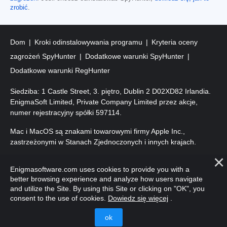
zrobić
.
Dom
Kroki odinstalowywania programu
Kryteria oceny
zagrożeń SpyHunter
Dodatkowe warunki SpyHunter
Dodatkowe warunki RegHunter
Siedziba: 1 Castle Street, 3. piętro, Dublin 2 D02XD82 Irlandia.
EnigmaSoft Limited, Private Company Limited przez akcje,
numer rejestracyjny spółki 597114.
Mac i MacOS są znakami towarowymi firmy Apple Inc.,
zastrzeżonymi w Stanach Zjednoczonych i innych krajach.
Prawa autorskie 2016-
2026
. EnigmaSoft Ltd. Wszelkie prawa
Enigmasoftware.com uses cookies to provide you with a
zastrzeżone.
better browsing experience and analyze how users navigate
and utilize the Site. By using this Site or clicking on "OK", you
consent to the use of cookies.
Dowiedz się więcej
.