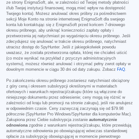
ze strony EnigmaSoft, ale, w zależności od Twojej metody płatności
i/lub Twojej instytucji finansowej, mogą mieć wpływ na dostępność
Twojego konta). Możesz anulować okres próbny za pośrednictwem
sekcji Moje Konto na stronie internetowej EnigmaSoft dla swojego
konta lub kontaktując się z EnigmaSoft przed końcem 7-dniowego
okresu próbnego, aby uniknąć konieczności zapłaty opłaty i
przetworzenia jej natychmiast po wygaśnięciu okresu próbnego. Jeśli
zdecydujesz się anulować w trakcie okresu próbnego, natychmiast
utracisz dostęp do SpyHunter. Jeśli z jakiegokolwiek powodu
uważasz, że została przetworzona opłata, której nie chciałeś uiścić
(co może wynikać na przykład z przyczyn administracyjnych
systemu), możesz również anulować i otrzymać pełny zwrot opłaty w
dowolnym momencie w ciągu 30 dni od daty zakupu. Zobacz
FAQ
.
Po zakończeniu okresu próbnego zostaniesz natychmiast obciążony
z góry ceną i okresem subskrypcji określonymi w materiałach
ofertowych i warunkach rejestracji/zakupu (które są włączone do
niniejszego dokumentu przez odniesienie; ceny mogą się różnić w
zależności od kraju lub promocji na stronie zakupu), jeśli nie anulujesz
w odpowiednim czasie. Ceny zazwyczaj zaczynają się od
$79.98
półrocznie (SpyHunter Pro Windows/SpyHunter dla komputerów Mac).
Zakupiona przez Ciebie subskrypcja zostanie
automatycznie
odnowiona
zgodnie z warunkami rejestracji/zakupu, które przewidują
automatyczne odnowienia po obowiązującej wówczas standardowej
opłacie za subskrypcję obowiązującej w momencie pierwotnego