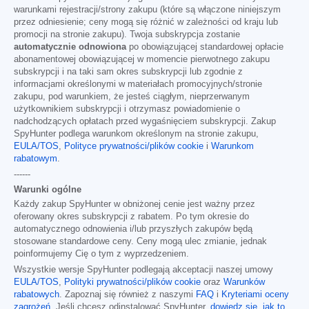
warunkami rejestracji/strony zakupu (które są włączone niniejszym
przez odniesienie; ceny mogą się różnić w zależności od kraju lub
promocji na stronie zakupu). Twoja subskrypcja zostanie
automatycznie odnowiona
po obowiązującej standardowej opłacie
abonamentowej obowiązującej w momencie pierwotnego zakupu
subskrypcji i na taki sam okres subskrypcji lub zgodnie z
informacjami określonymi w materiałach promocyjnych/stronie
zakupu, pod warunkiem, że jesteś ciągłym, nieprzerwanym
użytkownikiem subskrypcji i otrzymasz powiadomienie o
nadchodzących opłatach przed wygaśnięciem subskrypcji. Zakup
SpyHunter podlega warunkom określonym na stronie zakupu,
EULA/TOS
,
Polityce prywatności/plików cookie
i
Warunkom
rabatowym
.
------
Warunki ogólne
Każdy zakup SpyHunter w obniżonej cenie jest ważny przez
oferowany okres subskrypcji z rabatem. Po tym okresie do
automatycznego odnowienia i/lub przyszłych zakupów będą
stosowane standardowe ceny. Ceny mogą ulec zmianie, jednak
poinformujemy Cię o tym z wyprzedzeniem.
Wszystkie wersje SpyHunter podlegają akceptacji naszej umowy
EULA/TOS
,
Polityki prywatności/plików cookie
oraz
Warunków
rabatowych
. Zapoznaj się również z naszymi
FAQ
i
Kryteriami oceny
zagrożeń
. Jeśli chcesz odinstalować SpyHunter,
dowiedz się, jak to