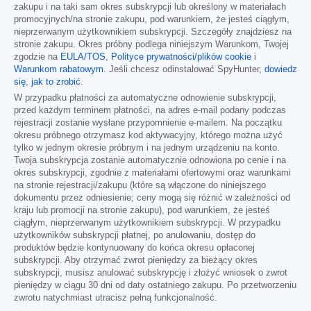
zakupu i na taki sam okres subskrypcji lub określony w materiałach
promocyjnych/na stronie zakupu, pod warunkiem, że jesteś ciągłym,
nieprzerwanym użytkownikiem subskrypcji. Szczegóły znajdziesz na
stronie zakupu. Okres próbny podlega niniejszym Warunkom, Twojej
zgodzie na
EULA/TOS
,
Polityce prywatności/plików cookie
i
Warunkom rabatowym
. Jeśli chcesz odinstalować SpyHunter,
dowiedz
się, jak to zrobić
.
W przypadku płatności za automatyczne odnowienie subskrypcji,
przed każdym terminem płatności, na adres e-mail podany podczas
rejestracji zostanie wysłane przypomnienie e-mailem. Na początku
okresu próbnego otrzymasz kod aktywacyjny, którego można użyć
tylko w jednym okresie próbnym i na jednym urządzeniu na konto.
Twoja subskrypcja zostanie automatycznie odnowiona po cenie i na
okres subskrypcji, zgodnie z materiałami ofertowymi oraz warunkami
na stronie rejestracji/zakupu (które są włączone do niniejszego
dokumentu przez odniesienie; ceny mogą się różnić w zależności od
kraju lub promocji na stronie zakupu), pod warunkiem, że jesteś
ciągłym, nieprzerwanym użytkownikiem subskrypcji. W przypadku
użytkowników subskrypcji płatnej, po anulowaniu, dostęp do
produktów będzie kontynuowany do końca okresu opłaconej
subskrypcji. Aby otrzymać zwrot pieniędzy za bieżący okres
subskrypcji, musisz anulować subskrypcję i złożyć wniosek o zwrot
pieniędzy w ciągu 30 dni od daty ostatniego zakupu. Po przetworzeniu
zwrotu natychmiast utracisz pełną funkcjonalność.