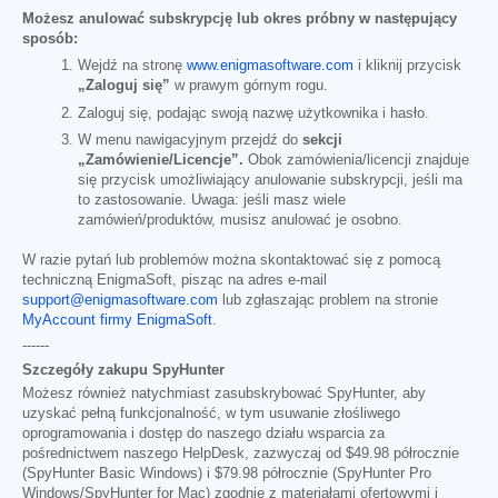
Możesz anulować subskrypcję lub okres próbny w następujący
sposób:
Wejdź na stronę
www.enigmasoftware.com
i kliknij przycisk
„Zaloguj się”
w prawym górnym rogu.
Zaloguj się, podając swoją nazwę użytkownika i hasło.
W menu nawigacyjnym przejdź do
sekcji
„Zamówienie/Licencje”.
Obok zamówienia/licencji znajduje
się przycisk umożliwiający anulowanie subskrypcji, jeśli ma
to zastosowanie. Uwaga: jeśli masz wiele
zamówień/produktów, musisz anulować je osobno.
W razie pytań lub problemów można skontaktować się z pomocą
techniczną EnigmaSoft, pisząc na adres e-mail
support@enigmasoftware.com
lub zgłaszając problem na stronie
MyAccount firmy EnigmaSoft
.
------
Szczegóły zakupu SpyHunter
Możesz również natychmiast zasubskrybować SpyHunter, aby
uzyskać pełną funkcjonalność, w tym usuwanie złośliwego
oprogramowania i dostęp do naszego działu wsparcia za
pośrednictwem naszego HelpDesk, zazwyczaj od
$49.98
półrocznie
(SpyHunter Basic Windows) i
$79.98
półrocznie (SpyHunter Pro
Windows/SpyHunter for Mac) zgodnie z materiałami ofertowymi i