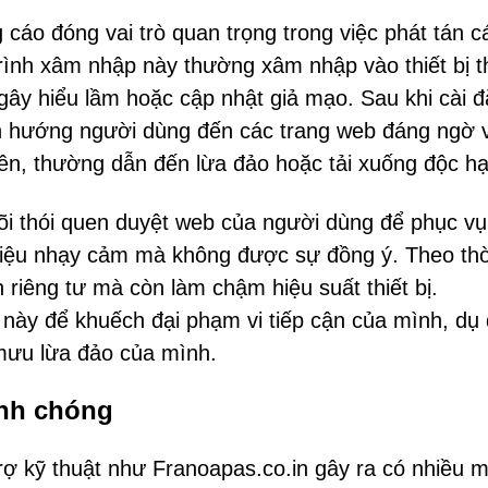
cáo đóng vai trò quan trọng trong việc phát tán c
rình xâm nhập này thường xâm nhập vào thiết bị 
ây hiểu lầm hoặc cập nhật giả mạo. Sau khi cài đ
yển hướng người dùng đến các trang web đáng ngờ 
ên, thường dẫn đến lừa đảo hoặc tải xuống độc hạ
i thói quen duyệt web của người dùng để phục vụ
 liệu nhạy cảm mà không được sự đồng ý. Theo thờ
riêng tư mà còn làm chậm hiệu suất thiết bị.
 này để khuếch đại phạm vi tiếp cận của mình, dụ
mưu lừa đảo của mình.
anh chóng
ợ kỹ thuật như Franoapas.co.in gây ra có nhiều m