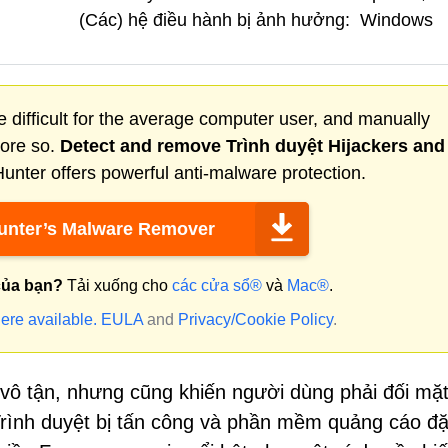
(Các) hệ điều hành bị ảnh hưởng:
Windows
 difficult for the average computer user, and manually
more so.
Detect and remove
Trình duyệt Hijackers
and
nter offers powerful anti-malware protection.
nter’s Malware Remover
của bạn?
Tải xuống cho
các cửa sổ®
và
Mac®
.
ere available.
EULA
and
Privacy/Cookie Policy
.
i vô tận, nhưng cũng khiến người dùng phải đối mặt
Trình duyệt bị tấn công và phần mềm quảng cáo đặ