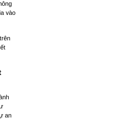
thông
ia vào
trên
yết
t
hành
hư
sự an