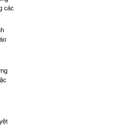
g các
nh
cáo
ờng
oặc
yệt