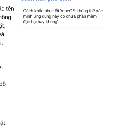
ác tên
Cách khắc phục lỗi 'macOS không thể xác
minh ứng dụng này có chứa phần mềm
thông
độc hại hay không'
ặt,
và
i.
i
 dỗ
ặt.