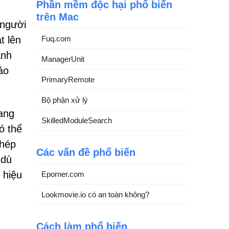
Phần mềm độc hại phổ biến
trên Mac
 người
t lên
Fuq.com
ành
ManagerUnit
ảo
PrimaryRemote
Bộ phận xử lý
rang
SkilledModuleSearch
ó thể
phép
Các vấn đề phổ biến
 dù
 hiệu
Eporner.com
Lookmovie.io có an toàn không?
Cách làm phổ biến