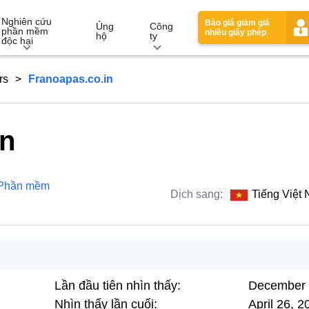
Nghiên cứu
Báo giá giảm giá
Ủng
Công
phần mềm
nhiều giấy phép
hộ
ty
độc hại
rs
Franoapas.co.in
in
Phần mềm
Dịch sang:
Tiếng Việt
Lần đầu tiên nhìn thấy:
December 
Nhìn thấy lần cuối:
April 26, 2