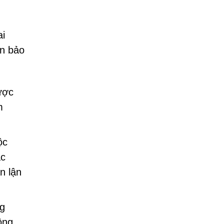
ai
ến bảo
ược
m
ộc
ác
n lận
ng
ộng