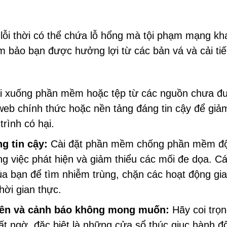
lỗi thời có thể chứa lỗ hổng mà tội phạm mạng kh
 bảo bạn được hưởng lợi từ các bản vá và cải ti
i xuống phần mềm hoặc tệp từ các nguồn chưa đ
web chính thức hoặc nền tảng đáng tin cậy để giả
rình có hại.
g tin cậy:
Cài đặt phần mềm chống phần mềm đ
ong việc phát hiện và giảm thiểu các mối đe dọa. C
ủa bạn để tìm nhiễm trùng, chặn các hoạt động gia
hời gian thực.
 lên và cảnh báo không mong muốn:
Hãy coi trọ
ất ngờ, đặc biệt là những cửa sổ thúc giục hành đ