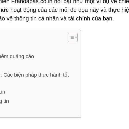
iền Franoapas.co.in nổi bật như một ví dụ về chi
 thức hoạt động của các mối đe dọa này và thực hi
ảo vệ thông tin cá nhân và tài chính của bạn.
n mềm quảng cáo
 Các biện pháp thực hành tốt
.in
 tin