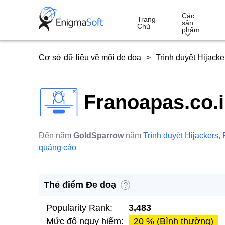
Skip
Các
to
Trang
sản
Chủ
phẩm
content
Cơ sở dữ liệu về mối đe dọa
Trình duyệt Hijacke
Franoapas.co.
Đến năm
GoldSparrow
năm
Trình duyệt Hijackers
,
quảng cáo
Thẻ điểm Đe doạ
?
Popularity Rank:
3,483
Mức độ nguy hiểm:
20 % (Bình thường)