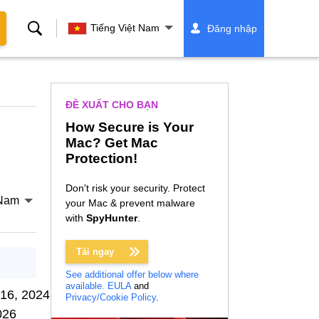
Tìm
Tiếng Việt Nam
Đăng nhập
kiếm
ĐỀ XUẤT CHO BẠN
How Secure is Your
Mac? Get Mac
Protection!
Don't risk your security. Protect
 Nam
your Mac & prevent malware
with
SpyHunter
.
Tải ngay
See additional offer below where
available.
EULA
and
16, 2024
Privacy/Cookie Policy
.
026