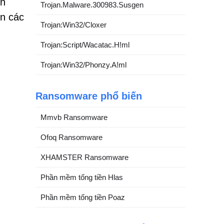
ến
Trojan.Malware.300983.Susgen
ện các
Trojan:Win32/Cloxer
Trojan:Script/Wacatac.H!ml
Trojan:Win32/Phonzy.A!ml
Ransomware phổ biến
Mmvb Ransomware
Ofoq Ransomware
XHAMSTER Ransomware
Phần mềm tống tiền Hlas
Phần mềm tống tiền Poaz