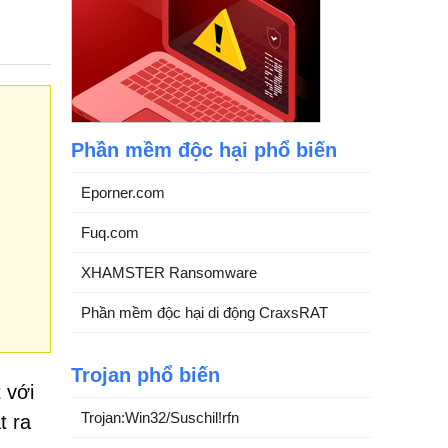
Phần mềm độc hại phổ biến
Eporner.com
Fuq.com
XHAMSTER Ransomware
Phần mềm độc hại di động CraxsRAT
Trojan phổ biến
 với
Trojan:Win32/Suschil!rfn
t ra