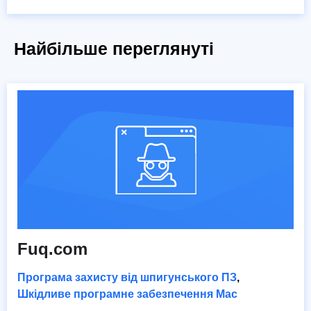
Найбільше переглянуті
Fuq.com
Програма захисту від шпигунського ПЗ
,
Шкідливе програмне забезпечення Mac