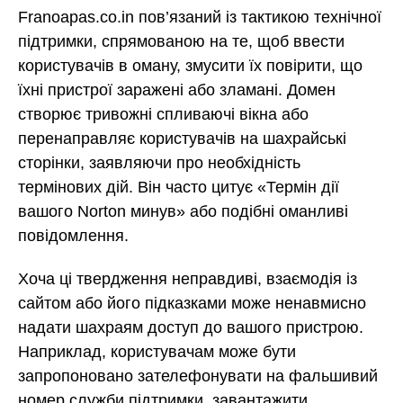
Franoapas.co.in пов’язаний із тактикою технічної
підтримки, спрямованою на те, щоб ввести
користувачів в оману, змусити їх повірити, що
їхні пристрої заражені або зламані. Домен
створює тривожні спливаючі вікна або
перенаправляє користувачів на шахрайські
сторінки, заявляючи про необхідність
термінових дій. Він часто цитує «Термін дії
вашого Norton минув» або подібні оманливі
повідомлення.
Хоча ці твердження неправдиві, взаємодія із
сайтом або його підказками може ненавмисно
надати шахраям доступ до вашого пристрою.
Наприклад, користувачам може бути
запропоновано зателефонувати на фальшивий
номер служби підтримки, завантажити