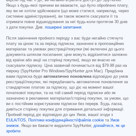
версію під час її дії, ви негайно втратите доступ до SpyHunter.
Якщо з будь-якої причини ви вважаєте, що було оброблено плату,
яку ви не хотіли здійснювати (що може статися, наприклад, через
системне адміністрування), ви також можете скасувати її та
отримати повне відшкодування за неї будь-коли протягом 30 днів
з дати покупки. Див.
поширені запитання
.
Після закінчення пробного періоду з вас буде негайно стягнуто
плату за ціною та за період підписки, зазначені в пропозиційних
матеріалах та умовах реєстрації/покупки (які включені до цього
документа шляхом посилання; ціни можуть відрізнятися залежно
від країни або акції на сторінці покупки), якщо ви вчасно не
скасували підписку. Ціна зазвичай починається від
$79.98
раз на
півроку (SpyHunter Pro Windows/SpyHunter для Mac). Придбана
вами підписка буде
автоматично поновлена
відповідно до умов
реєстрації/покупки, які передбачають автоматичне поновлення за
стандартною платою за підписку, що діє на момент вашої
початкової покупки, та на той самий період підписки або як
зазначено в рекламних матеріалах/сторінці покупки, за умови, що
ви є постійним користувачем підписки без перерв. Будь ласка,
дивіться сторінку покупки для отримання детальної інформації.
Пробний період діє відповідно до цих Умов, вашої згоди з
EULA/TOS
,
Політики конфіденційності/файлів cookie
та
Умов
знижок
. Якщо ви бажаєте видалити SpyHunter,
дізнайтеся, як це
зробити
.