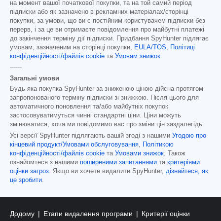
на момент вашої початкової покупки, та на той самий період
підписки або як зазначено в рекламних матеріалах/сторінці
покупки, за умови, що ви є постійним користувачем підписки без
перерв, і за це ви отримаєте повідомлення про майбутні платежі
до закінчення терміну дії підписки. Придбання SpyHunter підлягає
умовам, зазначеним на сторінці покупки,
EULA/TOS
,
Політиці
конфіденційності/файлів cookie
та
Умовам знижок
.
------
Загальні умови
Будь-яка покупка SpyHunter за зниженою ціною дійсна протягом
запропонованого терміну підписки зі знижкою. Після цього для
автоматичного поновлення та/або майбутніх покупок
застосовуватимуться чинні стандартні ціни. Ціни можуть
змінюватися, хоча ми повідомимо вас про зміни цін заздалегідь.
Усі версії SpyHunter підлягають вашій згоді з нашими
Угодою про
кінцевий продукт/Умовами обслуговування
,
Політикою
конфіденційності/файлів cookie
та
Умовами знижок
. Також
ознайомтеся з нашими
поширеними запитаннями
та
критеріями
оцінки загроз
. Якщо ви хочете видалити SpyHunter,
дізнайтеся, як
це зробити
.
Додому
Етапи видалення програми
Критерії оцінки