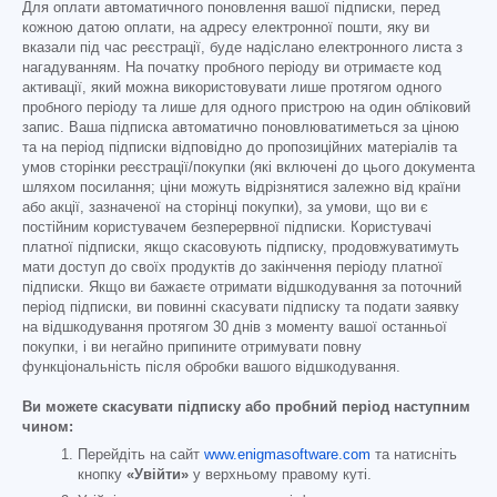
Для оплати автоматичного поновлення вашої підписки, перед
кожною датою оплати, на адресу електронної пошти, яку ви
вказали під час реєстрації, буде надіслано електронного листа з
нагадуванням. На початку пробного періоду ви отримаєте код
активації, який можна використовувати лише протягом одного
пробного періоду та лише для одного пристрою на один обліковий
запис. Ваша підписка автоматично поновлюватиметься за ціною
та на період підписки відповідно до пропозиційних матеріалів та
умов сторінки реєстрації/покупки (які включені до цього документа
шляхом посилання; ціни можуть відрізнятися залежно від країни
або акції, зазначеної на сторінці покупки), за умови, що ви є
постійним користувачем безперервної підписки. Користувачі
платної підписки, якщо скасовують підписку, продовжуватимуть
мати доступ до своїх продуктів до закінчення періоду платної
підписки. Якщо ви бажаєте отримати відшкодування за поточний
період підписки, ви повинні скасувати підписку та подати заявку
на відшкодування протягом 30 днів з моменту вашої останньої
покупки, і ви негайно припините отримувати повну
функціональність після обробки вашого відшкодування.
Ви можете скасувати підписку або пробний період наступним
чином:
Перейдіть на сайт
www.enigmasoftware.com
та натисніть
кнопку
«Увійти»
у верхньому правому куті.