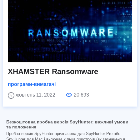
XHAMSTER Ransomware
програми-вимагачі
жовтень 11, 2022
20,693
Безкоштовна пробна версія SpyHunter: важливі умови
та положення
Пробна версія SpyHunter призначена для SpyHunter Pro або
SpyHunter для Mac і включає кілька пристроїв (як зазначено в