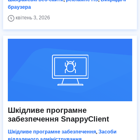
браузера
квітень 3, 2026
Шкідливе програмне
забезпечення SnappyClient
Шкідливе програмне забезпечення
,
Засоби
віддаленого адміністрування