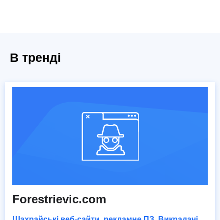
В тренді
Forestrievic.com
Шахрайські веб-сайти
,
рекламне ПЗ
,
Викрадачі