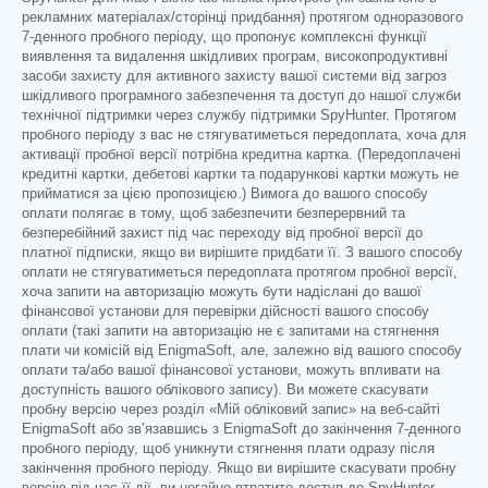
рекламних матеріалах/сторінці придбання) протягом одноразового
7-денного пробного періоду, що пропонує комплексні функції
виявлення та видалення шкідливих програм, високопродуктивні
засоби захисту для активного захисту вашої системи від загроз
шкідливого програмного забезпечення та доступ до нашої служби
технічної підтримки через службу підтримки SpyHunter. Протягом
пробного періоду з вас не стягуватиметься передоплата, хоча для
активації пробної версії потрібна кредитна картка. (Передоплачені
кредитні картки, дебетові картки та подарункові картки можуть не
прийматися за цією пропозицією.) Вимога до вашого способу
оплати полягає в тому, щоб забезпечити безперервний та
безперебійний захист під час переходу від пробної версії до
платної підписки, якщо ви вирішите придбати її. З вашого способу
оплати не стягуватиметься передоплата протягом пробної версії,
хоча запити на авторизацію можуть бути надіслані до вашої
фінансової установи для перевірки дійсності вашого способу
оплати (такі запити на авторизацію не є запитами на стягнення
плати чи комісій від EnigmaSoft, але, залежно від вашого способу
оплати та/або вашої фінансової установи, можуть впливати на
доступність вашого облікового запису). Ви можете скасувати
пробну версію через розділ «Мій обліковий запис» на веб-сайті
EnigmaSoft або зв’язавшись з EnigmaSoft до закінчення 7-денного
пробного періоду, щоб уникнути стягнення плати одразу після
закінчення пробного періоду. Якщо ви вирішите скасувати пробну