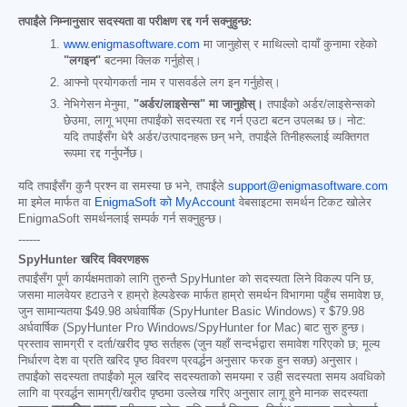
तपाईंले निम्नानुसार सदस्यता वा परीक्षण रद्द गर्न सक्नुहुन्छ:
www.enigmasoftware.com
मा जानुहोस् र माथिल्लो दायाँ कुनामा रहेको
"लगइन"
बटनमा क्लिक गर्नुहोस्।
आफ्नो प्रयोगकर्ता नाम र पासवर्डले लग इन गर्नुहोस्।
नेभिगेसन मेनुमा,
"अर्डर/लाइसेन्स" मा जानुहोस्।
तपाईंको अर्डर/लाइसेन्सको
छेउमा, लागू भएमा तपाईंको सदस्यता रद्द गर्न एउटा बटन उपलब्ध छ। नोट:
यदि तपाईंसँग धेरै अर्डर/उत्पादनहरू छन् भने, तपाईंले तिनीहरूलाई व्यक्तिगत
रूपमा रद्द गर्नुपर्नेछ।
यदि तपाईंसँग कुनै प्रश्न वा समस्या छ भने, तपाईंले
support@enigmasoftware.com
मा इमेल मार्फत वा
EnigmaSoft को MyAccount
वेबसाइटमा समर्थन टिकट खोलेर
EnigmaSoft समर्थनलाई सम्पर्क गर्न सक्नुहुन्छ।
------
SpyHunter खरिद विवरणहरू
तपाईंसँग पूर्ण कार्यक्षमताको लागि तुरुन्तै SpyHunter को सदस्यता लिने विकल्प पनि छ,
जसमा मालवेयर हटाउने र हाम्रो हेल्पडेस्क मार्फत हाम्रो समर्थन विभागमा पहुँच समावेश छ,
जुन सामान्यतया
$49.98
अर्धवार्षिक (SpyHunter Basic Windows) र
$79.98
अर्धवार्षिक (SpyHunter Pro Windows/SpyHunter for Mac) बाट सुरु हुन्छ।
प्रस्ताव सामग्री र दर्ता/खरीद पृष्ठ सर्तहरू (जुन यहाँ सन्दर्भद्वारा समावेश गरिएको छ; मूल्य
निर्धारण देश वा प्रति खरिद पृष्ठ विवरण प्रवर्द्धन अनुसार फरक हुन सक्छ) अनुसार।
तपाईंको सदस्यता तपाईंको मूल खरिद सदस्यताको समयमा र उही सदस्यता समय अवधिको
लागि वा प्रवर्द्धन सामग्री/खरीद पृष्ठमा उल्लेख गरिए अनुसार लागू हुने मानक सदस्यता