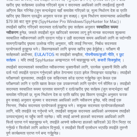
खरीद पृष्ठ सर्तहरूमा उल्लेख गरिएको मूल्य र सदस्यता अवधिको लागि तपाईंलाई तुरुन्तै
अग्रिम बिल गरिनेछ (जुन सन्दर्भद्वारा यहाँ समावेश गरिएको छ; मूल्य निर्धारण देश वा प्रति
खरिद पृष्ठ विवरण प्रवर्द्धन अनुसार फरक हुन सक्छ)। मूल्य निर्धारण सामान्यतया अर्धवार्षिक
$79.98
बाट सुरु हुन्छ (SpyHunter Pro Windows/SpyHunter for Mac)।
तपाईंको खरिद गरिएको सदस्यता दर्ता/खरीद पृष्ठ सर्तहरू अनुसार
स्वचालित रूपमा
नवीकरण
हुनेछ, जसले तपाईंको मूल खरिदको समयमा लागू हुने मानक सदस्यता शुल्कमा
स्वचालित नवीकरणको लागि प्रदान गर्दछ र उही सदस्यता समय अवधिको लागि वा पदोन्नति
सामग्री/खरीद पृष्ठमा उल्लेख गरिए अनुसार, यदि तपाईं निरन्तर, निर्बाध सदस्यता
प्रयोगकर्ता हुनुहुन्छ भने। विवरणहरूको लागि कृपया खरिद पृष्ठ हेर्नुहोस्। परीक्षण यी
सर्तहरूको अधीनमा,
EULA/TOS
मा तपाईंको सम्झौता,
गोपनीयता/कुकी नीति
, र
छुट
सर्तहरू
। यदि तपाईं SpyHunter अनइन्स्टल गर्न चाहनुहुन्छ भने,
कसरी सिक्नुहोस्
।
तपाईंको सदस्यताको स्वचालित नवीकरणमा भुक्तानीको लागि, प्रत्येक भुक्तानी मिति अघि
दर्ता गर्दा तपाईंले प्रदान गर्नुभएको इमेल ठेगानामा एउटा इमेल रिमाइन्डर पठाइनेछ। तपाईंको
परीक्षणको सुरुवातमा, तपाईंले एक सक्रियता कोड प्राप्त गर्नुहुनेछ जुन केवल एक
परीक्षणको लागि र प्रति खाता केवल एक उपकरणको लागि प्रयोग गर्न सीमित छ। तपाईंको
सदस्यता स्वचालित रूपमा प्रस्ताव सामग्री र दर्ता/खरीद पृष्ठ सर्तहरू (जुन सन्दर्भद्वारा यहाँ
समावेश गरिएको छ; मूल्य निर्धारण देश वा प्रति खरिद पृष्ठ विवरण प्रवर्द्धन अनुसार फरक
हुन सक्छ) अनुसार मूल्यमा र सदस्यता अवधिको लागि नवीकरण हुनेछ, यदि तपाईं एक
निरन्तर, निर्बाध सदस्यता प्रयोगकर्ता हुनुहुन्छ भने। सशुल्क सदस्यता प्रयोगकर्ताहरूको
लागि, यदि तपाईंले रद्द गर्नुभयो भने, तपाईंको सशुल्क सदस्यता अवधिको अन्त्यसम्म तपाईंको
उत्पादन(हरू) मा पहुँच जारी रहनेछ। यदि तपाईं आफ्नो हालको सदस्यता अवधिको लागि
फिर्ता प्राप्त गर्न चाहनुहुन्छ भने, तपाईंले आफ्नो सबैभन्दा हालको खरिदको 30 दिन भित्र रद्द
गर्नुपर्छ र फिर्ताको लागि आवेदन दिनुपर्छ, र तपाईंको फिर्ती प्रशोधन भएपछि तपाईंले तुरुन्तै
पूर्ण कार्यक्षमता प्राप्त गर्न बन्द गर्नुहुनेछ।