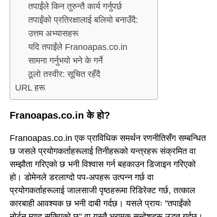
तपाईंले किन तुरुन्तै कार्य गर्नुपर्छ
तपाईंको प्रतिरक्षालाई बलियो बनाउँदै:
उत्तम अभ्यासहरू
यदि तपाईंले Franoapas.co.in
सामना गर्नुभयो भने के गर्ने
ठूलो तस्वीर: सूचित रहँदै
URL हरू
Franoapas.co.in के हो?
Franoapas.co.in एक प्राविधिक समर्थन रणनीतिसँग सम्बन्धित
छ जसले प्रयोगकर्ताहरूलाई तिनीहरूको यन्त्रहरू संक्रमित वा
सम्झौता गरिएको छ भनी विश्वास गर्न बहकाउन डिजाइन गरिएको
हो। डोमेनले डरलाग्दो पप-अपहरू उत्पन्न गर्छ वा
प्रयोगकर्ताहरूलाई जालसाजी पृष्ठहरूमा रिडिरेक्ट गर्छ, तत्काल
कारबाही आवश्यक छ भनी दाबी गर्दछ। यसले प्रायः "तपाईंको
नोर्टन म्याद सकिएको छ" वा यस्तै भ्रामक सन्देशहरू उद्धृत गर्दछ।