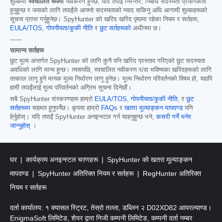
शुल्कमा
स्वचालित रूपमा
नवीकरण हुनेछ, यदि तपाईं निरन्तर, निर्बाध सदस्यता प्रयोगकर्ता
हुनुहुन्छ र जसको लागि तपाईंले आफ्नो सदस्यताको म्याद सकिनु अघि आगामी शुल्कहरूको
सूचना प्राप्त गर्नुहुनेछ। SpyHunter को खरिद खरिद पृष्ठमा रहेका नियम र सर्तहरू,
EULA/TOS
,
गोपनीयता/कुकी नीति
र
छुट सर्तहरूको
अधीनमा छ।
------
सामान्य सर्तहरू
छुट मूल्य अन्तर्गत SpyHunter को लागि कुनै पनि खरिद प्रस्ताव गरिएको छुट सदस्यता
अवधिको लागि मान्य हुन्छ। त्यसपछि, स्वचालित नवीकरण र/वा भविष्यका खरिदहरूको लागि
तत्काल लागू हुने मानक मूल्य निर्धारण लागू हुनेछ। मूल्य निर्धारण परिवर्तनको विषय हो, यद्यपि
हामी तपाईंलाई मूल्य परिवर्तनको अग्रिम सूचना दिनेछौं।
सबै SpyHunter संस्करणहरू हाम्रो
EULA/TOS
,
गोपनीयता/कुकी नीति
, र
छुट
सर्तहरूमा
सहमत हुनुपर्नेछ। कृपया हाम्रो
FAQs
र
खतरा मूल्याङ्कन मापदण्ड
पनि
हेर्नुहोस्। यदि तपाईं SpyHunter अनइन्स्टल गर्न चाहनुहुन्छ भने,
कसरी गर्ने भनेर
जान्नुहोस्
।
घर
कार्यक्रम अनइन्स्टल चरणहरू
SpyHunter को खतरा मूल्याङ्कन
मापदण्ड
SpyHunter अतिरिक्त नियम र सर्तहरू
RegHunter अतिरिक्त
नियम र सर्तहरू
दर्ता कार्यालय: १ क्यासल स्ट्रिट, तेस्रो तल्ला, डब्लिन २ D02XD82 आयरल्याण्ड।
EnigmaSoft लिमिटेड, शेयर द्वारा निजी कम्पनी लिमिटेड, कम्पनी दर्ता नम्बर