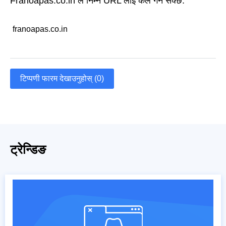
Franoapas.co.in ले निम्न URL लाई कल गर्न सक्छ:
franoapas.co.in
टिप्पणी फारम देखाउनुहोस् (0)
ट्रेन्डिङ