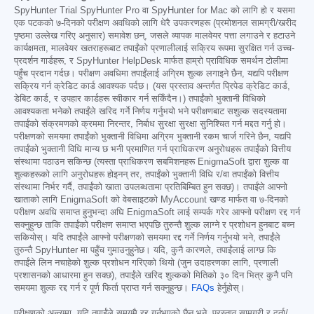
SpyHunter Trial SpyHunter Pro वा SpyHunter for Mac को लागि हो र यसमा
एक पटकको ७-दिनको परीक्षण अवधिको लागि धेरै उपकरणहरू (प्रमोशनल सामग्री/खरीद
पृष्ठमा उल्लेख गरिए अनुसार) समावेश छन्, जसले व्यापक मालवेयर पत्ता लगाउने र हटाउने
कार्यक्षमता, मालवेयर खतराहरूबाट तपाईंको प्रणालीलाई सक्रिय रूपमा सुरक्षित गर्न उच्च-
प्रदर्शन गार्डहरू, र SpyHunter HelpDesk मार्फत हाम्रो प्राविधिक समर्थन टोलीमा
पहुँच प्रदान गर्दछ। परीक्षण अवधिमा तपाईंलाई अग्रिम शुल्क लगाइने छैन, यद्यपि परीक्षण
सक्रिय गर्न क्रेडिट कार्ड आवश्यक पर्दछ। (यस प्रस्ताव अन्तर्गत प्रिपेड क्रेडिट कार्ड,
डेबिट कार्ड, र उपहार कार्डहरू स्वीकार गर्न सकिँदैन।) तपाईंको भुक्तानी विधिको
आवश्यकता भनेको तपाईंले खरिद गर्ने निर्णय गर्नुभयो भने परीक्षणबाट सशुल्क सदस्यतामा
तपाईंको संक्रमणको क्रममा निरन्तर, निर्बाध सुरक्षा सुरक्षा सुनिश्चित गर्न मद्दत गर्नु हो।
परीक्षणको समयमा तपाईंको भुक्तानी विधिमा अग्रिम भुक्तानी रकम चार्ज गरिने छैन, यद्यपि
तपाईंको भुक्तानी विधि मान्य छ भनी प्रमाणित गर्न प्राधिकरण अनुरोधहरू तपाईंको वित्तीय
संस्थामा पठाउन सकिन्छ (त्यस्ता प्राधिकरण सबमिशनहरू EnigmaSoft द्वारा शुल्क वा
शुल्कहरूको लागि अनुरोधहरू होइनन् तर, तपाईंको भुक्तानी विधि र/वा तपाईंको वित्तीय
संस्थामा निर्भर गर्दै, तपाईंको खाता उपलब्धतामा प्रतिबिम्बित हुन सक्छ)। तपाईंले आफ्नो
खाताको लागि EnigmaSoft को वेबसाइटको MyAccount खण्ड मार्फत वा ७-दिनको
परीक्षण अवधि समाप्त हुनुभन्दा अघि EnigmaSoft लाई सम्पर्क गरेर आफ्नो परीक्षण रद्द गर्न
सक्नुहुन्छ ताकि तपाईंको परीक्षण समाप्त भएपछि तुरुन्तै शुल्क लाग्ने र प्रशोधन हुनबाट बच्न
सकियोस्। यदि तपाईंले आफ्नो परीक्षणको समयमा रद्द गर्ने निर्णय गर्नुभयो भने, तपाईंले
तुरुन्तै SpyHunter मा पहुँच गुमाउनुहुनेछ। यदि, कुनै कारणले, तपाईंलाई लाग्छ कि
तपाईंले लिन नचाहेको शुल्क प्रशोधन गरिएको थियो (जुन उदाहरणका लागि, प्रणाली
प्रशासनको आधारमा हुन सक्छ), तपाईंले खरिद शुल्कको मितिको ३० दिन भित्र कुनै पनि
समयमा शुल्क रद्द गर्न र पूर्ण फिर्ता प्राप्त गर्न सक्नुहुन्छ।
FAQs
हेर्नुहोस्।
परीक्षणको अन्त्यमा, यदि तपाईंले समयमै रद्द गर्नुभएको छैन भने, प्रस्ताव सामग्री र दर्ता/