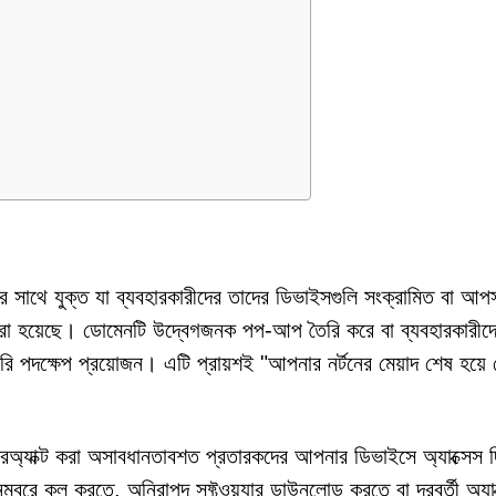
াথে যুক্ত যা ব্যবহারকারীদের তাদের ডিভাইসগুলি সংক্রামিত বা আপ
 করা হয়েছে। ডোমেনটি উদ্বেগজনক পপ-আপ তৈরি করে বা ব্যবহারকারীদ
জরুরি পদক্ষেপ প্রয়োজন। এটি প্রায়শই "আপনার নর্টনের মেয়াদ শেষ হয়ে
্টারঅ্যাক্ট করা অসাবধানতাবশত প্রতারকদের আপনার ডিভাইসে অ্যাক্সেস 
্বরে কল করতে, অনিরাপদ সফ্টওয়্যার ডাউনলোড করতে বা দূরবর্তী অ্যাক