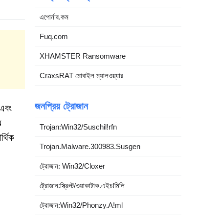
এপোর্নার.কম
Fuq.com
XHAMSTER Ransomware
.
CraxsRAT মোবাইল ম্যালওয়্যার
জনপ্রিয় ট্রোজান
 এবং
র
Trojan:Win32/Suschil!rfn
্থিক
Trojan.Malware.300983.Susgen
ট্রোজান: Win32/Cloxer
ট্রোজান:স্ক্রিপ্ট/ওয়াকাটাক.এইচ!মিলি
ট্রোজান:Win32/Phonzy.A!ml