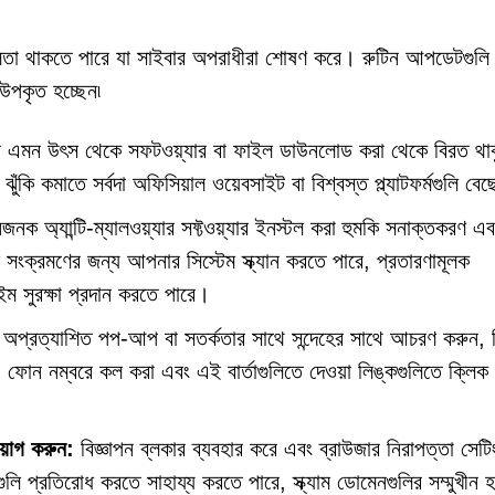
র্বলতা থাকতে পারে যা সাইবার অপরাধীরা শোষণ করে। রুটিন আপডেটগুলি ন
 উপকৃত হচ্ছেন৷
নি এমন উৎস থেকে সফটওয়্যার বা ফাইল ডাউনলোড করা থেকে বিরত থা
ঁকি কমাতে সর্বদা অফিসিয়াল ওয়েবসাইট বা বিশ্বস্ত প্ল্যাটফর্মগুলি বে
নজনক অ্যান্টি-ম্যালওয়্যার সফ্টওয়্যার ইনস্টল করা হুমকি সনাক্তকরণ এব
 সংক্রমণের জন্য আপনার সিস্টেম স্ক্যান করতে পারে, প্রতারণামূলক
ইম সুরক্ষা প্রদান করতে পারে।
অপ্রত্যাশিত পপ-আপ বা সতর্কতার সাথে সন্দেহের সাথে আচরণ করুন, 
 ফোন নম্বরে কল করা এবং এই বার্তাগুলিতে দেওয়া লিঙ্কগুলিতে ক্লিক
িয়োগ করুন:
বিজ্ঞাপন ব্লকার ব্যবহার করে এবং ব্রাউজার নিরাপত্তা সেটি
েশগুলি প্রতিরোধ করতে সাহায্য করতে পারে, স্ক্যাম ডোমেনগুলির সম্মুখীন হ