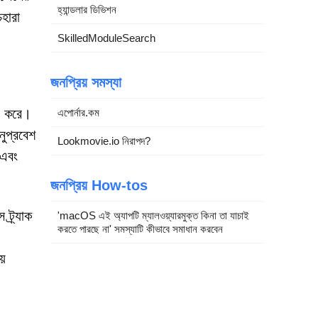
হ্যান্ডলার ডিভিশন
হারা
SkilledModuleSearch
জনপ্রিয় সমস্যা
লন করে।
এপোর্নার.কম
নুপ্রবেশ
Lookmovie.io নিরাপদ?
 এবং
জনপ্রিয় How-tos
ট্র্যাক
'macOS এই অ্যাপটি ম্যালওয়্যারমুক্ত কিনা তা যাচাই
করতে পারছে না' সমস্যাটি কীভাবে সমাধান করবেন
য়