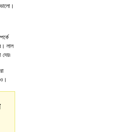
ই ভালো।
র্কে
রে। লাল
 দেয়৷
রা
লেও।
য