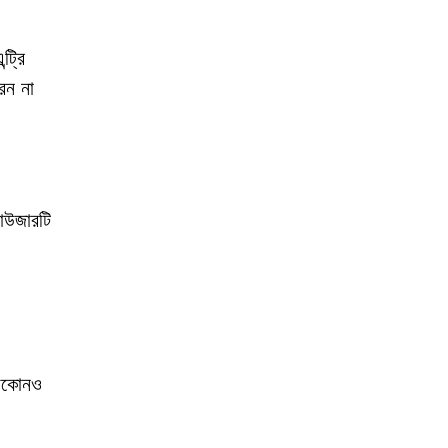
ট্রি
েন না
রাউজারটি
যেকোনও