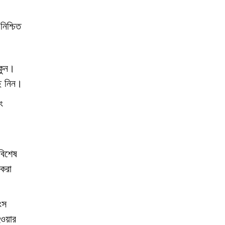
িশ্চিত
কুন।
ছে নিন।
ং
বিশেষ
 করা
ংস
ওয়ার