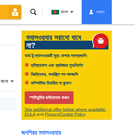
অনুসন্ধান
বাংলা
লগইন
করুন
ম্যালওয়্যার সরানো যাবে
না?
হার্ড-টু-ম্যালওয়ারটি মুছে ফেলার সমস্যাগুলি:
হাইজ্যাকস এবং ব্রাউজার পুনঃনির্দেশ
বিরক্তিকর, অবাঞ্ছিত পপ-আপগুলি
বাংলা
কম্পিউটার হিমায়িত বা ক্র্যাশ
স্পাইহান্টার ডাউনলোড করুন
See additional offer below where available.
EULA
and
Privacy/Cookie Policy
.
জনপ্রিয় ম্যালওয়্যার