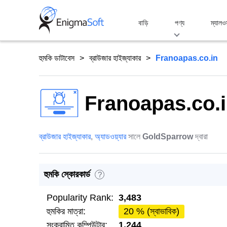
Skip
to
বাড়ি
পণ্য
ম্যালও
content
হুমকি ডাটাবেস
ব্রাউজার হাইজ্যাকার
Franoapas.co.in
Franoapas.co.
ব্রাউজার হাইজ্যাকার
,
অ্যাডওয়্যার
সালে
GoldSparrow
দ্বারা
হুমকি স্কোরকার্ড
?
Popularity Rank:
3,483
হুমকির মাত্রা:
20 % (স্বাভাবিক)
সংক্রামিত কম্পিউটার:
1,244