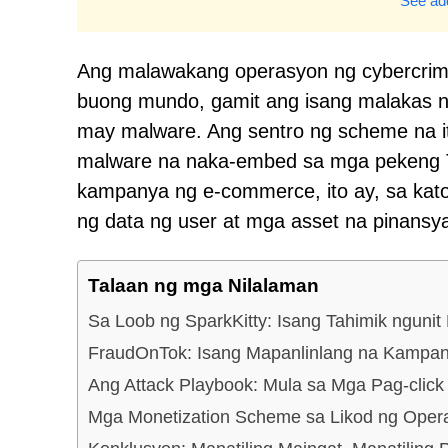
See add
Ang malawakang operasyon ng cybercrimi
buong mundo, gamit ang isang malakas na
may malware. Ang sentro ng scheme na it
malware na naka-embed sa mga pekeng T
kampanya ng e-commerce, ito ay, sa kat
ng data ng user at mga asset na pinansya
Talaan ng mga Nilalaman
Sa Loob ng SparkKitty: Isang Tahimik ngun
FraudOnTok: Isang Mapanlinlang na Kampan
Ang Attack Playbook: Mula sa Mga Pag-cli
Mga Monetization Scheme sa Likod ng Oper