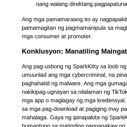
nang walang direktang pagpapatuna
Ang mga pamamaraang ito ay nagpapakita
pamamagitan ng pagmamanipula sa magka
mga consumer at promoter.
Konklusyon: Manatiling Maingat
Ang pag-usbong ng SparkKitty sa loob 
umuunlad ang mga cybercriminal, na pina
paghahatid ng malware. Ang mga gumagam
nakikipag-ugnayan sa nilalaman ng TikTo
mga app o maglagay ng mga kredensyal. 
sa mga pag-download at pagiging may pa
mahalaga. Gaya ng ipinapakita ng SparkKi
humantong sa matinding pagnanakaw ng d