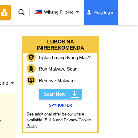
Paghahanap
Wikang Filipino
Mag log in
LUBOS NA
INIREREKOMENDA
Ligtas ba ang Iyong Mac?
Run Malware Scan
Remove Malware
pino
Scan Now
SPYHUNTER
See additional offer below where
available.
EULA
and
Privacy/Cookie
n
Policy
.