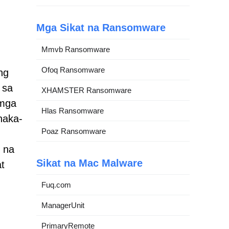
Mga Sikat na Ransomware
Mmvb Ransomware
Ofoq Ransomware
ng
 sa
XHAMSTER Ransomware
 mga
Hlas Ransomware
naka-
Poaz Ransomware
r na
Sikat na Mac Malware
t
Fuq.com
ManagerUnit
PrimaryRemote