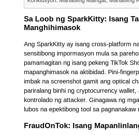
Konklusyon: Manatiling Maingat, Manatiling 
Sa Loob ng SparkKitty: Isang T
Manghihimasok
Ang SparkKitty ay isang cross-platform 
sensitibong impormasyon mula sa parehon
pamamagitan ng isang pekeng TikTok Sho
mapanghimasok na aktibidad. Pini-fingerpr
imbak na screenshot gamit ang optical c
pariralang binhi ng cryptocurrency walle
kontrolado ng attacker. Ginagawa ng mga 
lubos na epektibong tool sa pagnanakaw 
FraudOnTok: Isang Mapanlinlan