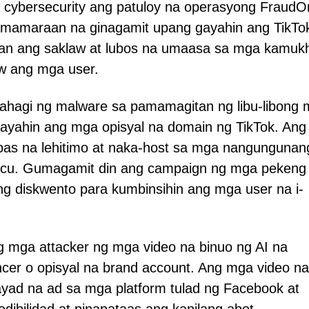
a cybersecurity ang patuloy na operasyong FraudO
amamaraan na ginagamit upang gayahin ang TikTo
gan ang saklaw at lubos na umaasa sa mga kamuk
gaw ang mga user.
hagi ng malware sa pamamagitan ng libu-libong
gayahin ang mga opisyal na domain ng TikTok. An
labas na lehitimo at naka-host sa mga nangungunan
t .icu. Gumagamit din ang campaign ng mga pekeng
ing diskwento para kumbinsihin ang mga user na i-
g mga attacker ng mga video na binuo ng AI na
cer o opisyal na brand account. Ang mga video na 
ad na ad sa mga platform tulad ng Facebook at