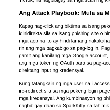
TikTok, na nagbibigay sa mga scam ng kre
Ang Attack Playbook: Mula sa 
Kapag nag-click ang biktima sa isang pe
idinidirekta sila sa isang phishing site o
mga app na ito ay hindi lamang nakakaha
rin ang mga pagkabigo sa pag-log in. Pa
gamit ang kanilang mga Google account,
ang mga token ng OAuth para sa pag-acc
direktang input ng kredensyal.
Kung tatangkain ng mga user na i-access
ire-redirect sila sa mga pekeng login pa
mga kredensyal. Ang kumbinasyon ng phi
nagbibigay-daan sa SparkKitty na tahimi