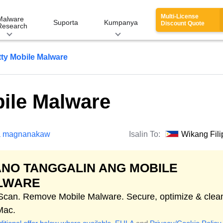
Multi-License
Malware
Suporta
Kumpanya
Discount Quote
Research
ty Mobile Malware
bile Malware
 magnanakaw
Isalin To:
Wikang Fili
NO TANGGALIN ANG MOBILE
LWARE
 Scan. Remove Mobile Malware. Secure, optimize & clea
Mac.