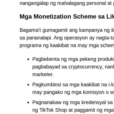
nangangalap ng mahalagang personal at p
Mga Monetization Scheme sa Li
Bagama't gumagamit ang kampanya ng ilan
sa pananalapi. Ang operasyon ay nagta-
programa ng kaakibat na may mga scheme
Pagbebenta ng mga pekeng produkt
pagbabayad sa cryptocurrency, nanli
marketer.
Pagkumbinsi sa mga kaakibat na i-l
may pangako ng mga komisyon o wit
Pagnanakaw ng mga kredensyal sa 
ng TikTok Shop at paggamit ng mg