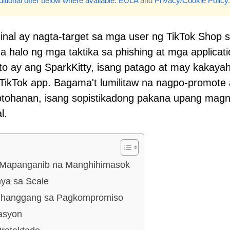
itional offer below where available.
EULA
and
Privacy/Cookie Policy
.
nal ay nagta-target sa mga user ng TikTok Shop 
 halo ng mga taktika sa phishing at mga applicati
o ay ang SparkKitty, isang patago at may kakaya
ikTok app. Bagama't lumilitaw na nagpo-promote
otohanan, isang sopistikadong pakana upang mag
l.
it Mapanganib na Manghihimasok
ya sa Scale
ck hanggang sa Pagkompromiso
asyon