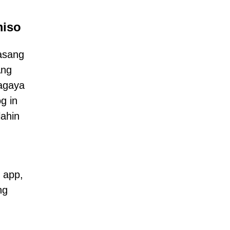
miso
lasang
Ang
nagaya
g in
ahin
 app,
ng