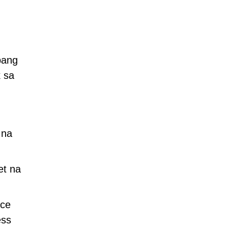
bang
 sa
 na
et na
ace
ess