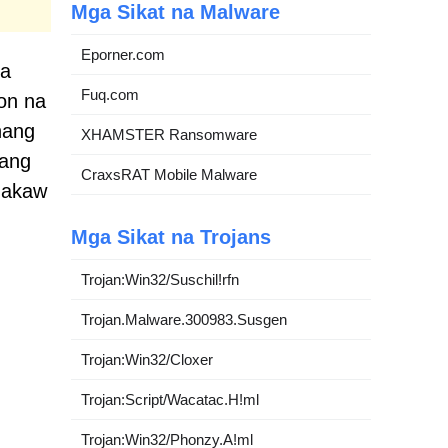
Mga Sikat na Malware
Eporner.com
sa
Fuq.com
on na
hang
XHAMSTER Ransomware
 ang
CraxsRAT Mobile Malware
nakaw
Mga Sikat na Trojans
Trojan:Win32/Suschil!rfn
Trojan.Malware.300983.Susgen
Trojan:Win32/Cloxer
Trojan:Script/Wacatac.H!ml
Trojan:Win32/Phonzy.A!ml