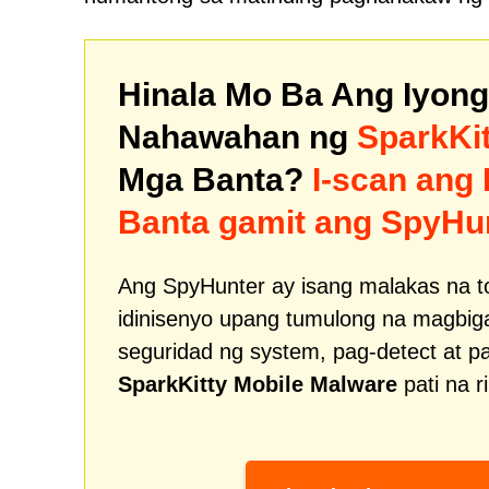
Hinala Mo Ba Ang Iyon
Nahawahan ng
SparkKi
Mga Banta?
I-scan ang
Banta gamit ang SpyHu
Ang SpyHunter ay isang malakas na t
idinisenyo upang tumulong na magbig
seguridad ng system, pag-detect at p
SparkKitty Mobile Malware
pati na r