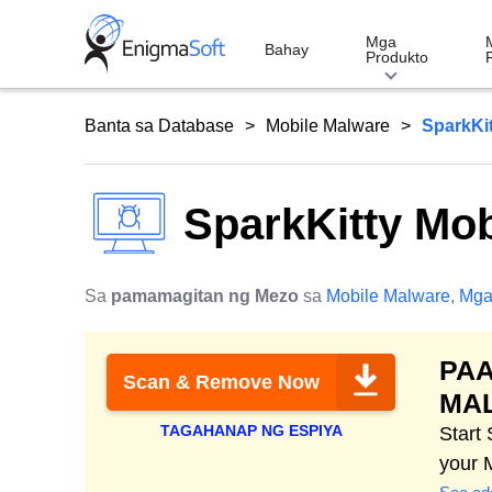
Skip
to
Mga
Bahay
Produkto
content
Banta sa Database
Mobile Malware
SparkKit
SparkKitty Mo
Sa
pamamagitan ng Mezo
sa
Mobile Malware
,
Mga
PAA
Scan & Remove Now
MA
TAGAHANAP NG ESPIYA
Start
your 