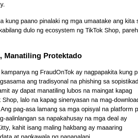
y.
 kung paano pinalaki ng mga umaatake ang kita 
bilang dulo ng ecosystem ng TikTok Shop, pare
, Manatiling Protektado
ng kampanya ng FraudOnTok ay nagpapakita kung 
gsasama ang tradisyonal na phishing sa sopistika
it ay dapat manatiling lubos na maingat kapag
k Shop, lalo na kapag sinenyasan na mag-downloa
Ang pag-asa lamang sa mga opisyal na platform 
g-aalinlangan sa napakahusay na mga deal ay
tty, kahit isang maling hakbang ay maaaring
ata at pagkawala ng pananalapi.