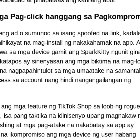
dibilidad at pinapataas ang kanilang abot.
Mga Pag-click hanggang sa Pagkompro
keng ad o sumunod sa isang spoofed na link, kada
 hinihikayat na mag-install ng nakakahamak na app. 
wa sa mga device gamit ang SparkKitty ngunit gi
gkatapos ay sinenyasan ang mga biktima na mag-lo
 na nagpapahintulot sa mga umaatake na samantal
ess sa account nang hindi nangangailangan ng
 ang mga feature ng TikTok Shop sa loob ng rogue
ge, isa pang taktika na idinisenyo upang magnakaw 
shing at mga pag-atake na nakabatay sa app ay
k na ikompromiso ang mga device ng user habang