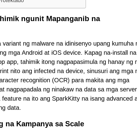
Protektado
ahimik ngunit Mapanganib na
na variant ng malware na idinisenyo upang kumuha 
g mga Android at iOS device. Kapag na-install na
p app, tahimik itong nagpapasimula ng hanay ng
int nito ang infected na device, sinusuri ang mga 
haracter recognition (OCR) para makita ang mga
t, at nagpapadala ng ninakaw na data sa mga serve
feature na ito ang SparkKitty na isang advanced a
ng data.
g na Kampanya sa Scale