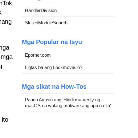
nTok,
HandlerDivision
k
hang
SkilledModuleSearch
Mga Popular na Isyu
 mga
Eporner.com
g mga
g
Ligtas ba ang Lookmovie.io?
Mga sikat na How-Tos
Paano Ayusin ang 'Hindi ma-verify ng
macOS na walang malware ang app na ito'
ito