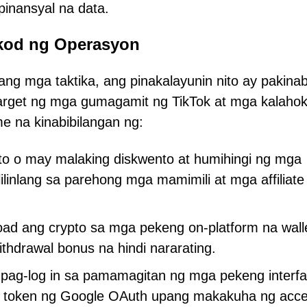
inansyal na data.
kod ng Operasyon
g mga taktika, ang pinakalayunin nito ay pakina
target ng mga gumagamit ng TikTok at mga kalahok
 na kinabibilangan ng:
o o may malaking diskwento at humihingi ng mga
linlang sa parehong mga mamimili at mga affiliate
oad ang crypto sa mga pekeng on-platform na wall
hdrawal bonus na hindi nararating.
pag-log in sa pamamagitan ng mga pekeng interf
a token ng Google OAuth upang makakuha ng acc