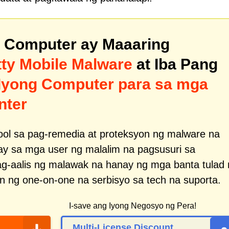
g Computer ay Maaaring
tty Mobile Malware
at Iba Pang
 Iyong Computer para sa mga
nter
ool sa pag-remedia at proteksyon ng malware na
ay sa mga user ng malalim na pagsusuri sa
ag-aalis ng malawak na hanay ng mga banta tulad
in ng one-on-one na serbisyo sa tech na suporta.
I-save ang Iyong Negosyo ng Pera!
Multi-License Discount