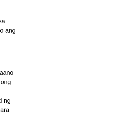
sa
ho ang
paano
dong
d ng
para