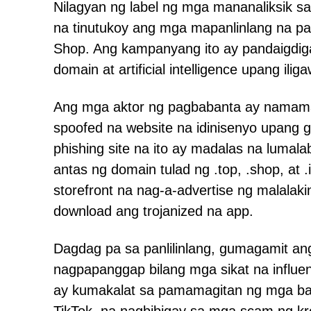
Nilagyan ng label ng mga mananaliksik s
na tinutukoy ang mga mapanlinlang na p
Shop. Ang kampanyang ito ay pandaigdi
domain at artificial intelligence upang ili
Ang mga aktor ng pagbabanta ay namama
spoofed na website na idinisenyo upang 
phishing site na ito ay madalas na luma
antas ng domain tulad ng .top, .shop, a
storefront na nag-a-advertise ng malalak
download ang trojanized na app.
Dagdag pa sa panlilinlang, gumagamit an
nagpapanggap bilang mga sikat na influen
ay kumakalat sa pamamagitan ng mga bay